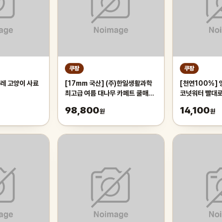
쿠팡
쿠팡
레 고양이 사료
[17mm 국산] (주)한일생활과학
[천연100%]
최고급 여름 대나무 카페트 쿨매트
코넛워터 빨대로
왕골 돗자리 대자리 매트 러그, 거
열매 야자수 디아
98,800
14,100
원
원
실 침대 장판 자리_두꺼운 폭신한
내외(2과입)
튼튼한 시원한 냉감매트, 그린