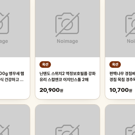
옥션
옥션
00g 앵무새 햄
닌텐도 스위치2 액정보호필름 강화
편백나무 경침베
식 건강하고 깨
유리 스컬앤코 이지인스톨 2매
경침 목침 경추
20,900
10,700
원
원