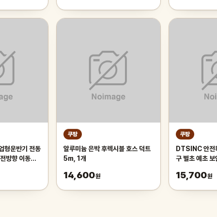
쿠팡
쿠팡
업형운반기 전동
알루미늄 은박 후렉시블 호스 덕트
DTSINC 안
 전방향 이동기
5m, 1개
구 벌초 예초 
UV400 차단 /
14,600
15,700
원
원
Korea