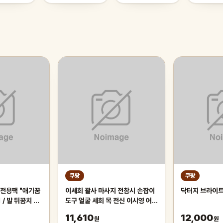
쿠팡
쿠팡
전용팩 "애기꿈
이세희 괄사 마사지 전참시 손잡이
닥터지 브라이트
1 / 발 뒤꿈치 전
도구 얼굴 세희 목 전신 이시영 어깨
린 팩, 5개, 6g
목 마사지기
11,610
12,000
원
원