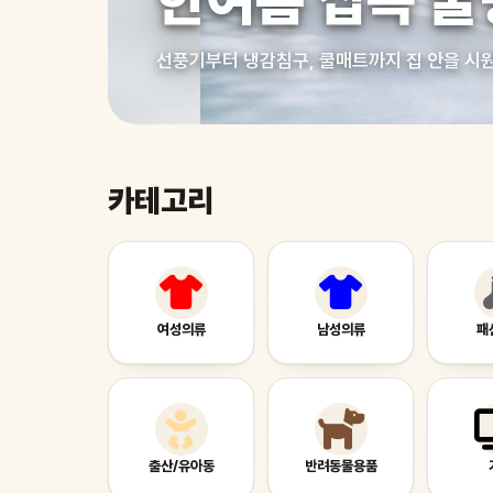
한여름 집콕 쿨
선풍기부터 냉감침구, 쿨매트까지 집 안을 시
카테고리
여성의류
남성의류
패
출산/유아동
반려동물용품