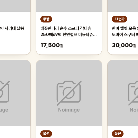
쿠팡
11번가
인 서리태 낱봉
깨끗한나라 순수 소프티 각티슈
한미 헬멧 모음
250매x9팩 천연펄프 미용티슈,
토바이 스쿠터 
3개, 3개입
17,500
30,000
원
원
옥션
옥션