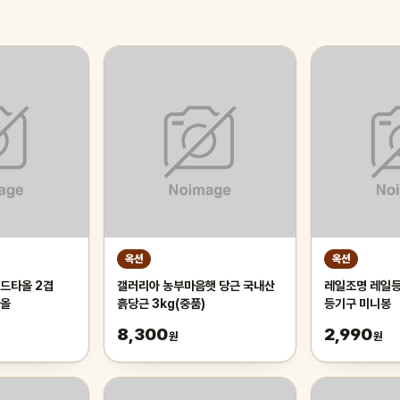
옥션
옥션
드타올 2겹
갤러리아 농부마음햇 당근 국내산
레일조명 레일등
타올
흙당근 3kg(중품)
등기구 미니봉
8,300
2,990
원
원