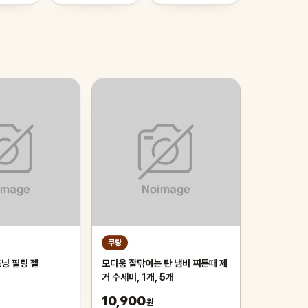
쿠팡
닝 필링 젤
모디움 잘닦이는 탄 냄비 찌든때 제
거 수세미, 1개, 5개
10,900
원