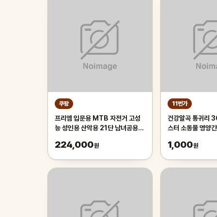
쿠팡
11번가
프리엠 입문용 MTB 자전거 고성
건강알곡 통귀리 3
능 성인용 산악용 21단 남녀공용
스터 소동물 영양간
가성비 학생 출퇴근 등하교, 1개,
끗한 개별알곡간식
224,000
1,000
원
원
175cm, 그레이 오렌지/21단/26
인치/스포크휠