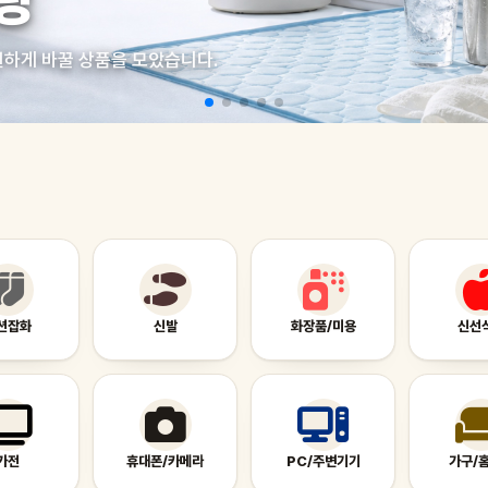
링
원하게 바꿀 상품을 모았습니다.
션잡화
신발
화장품/미용
신선
가전
휴대폰/카메라
PC/주변기기
가구/