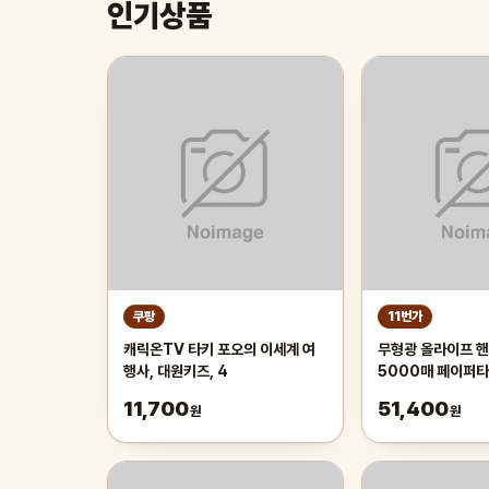
인기상품
쿠팡
11번가
캐릭온TV 타키 포오의 이세계 여
무형광 올라이프 핸
행사, 대원키즈, 4
5000매 페이퍼
11,700
51,400
원
원