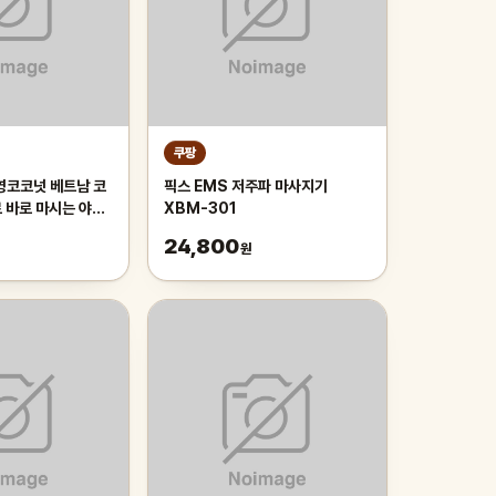
쿠팡
 영코코넛 베트남 코
픽스 EMS 저주파 마사지기
 바로 마시는 야자
XBM-301
머스, 1박스, 2kg
24,800
원