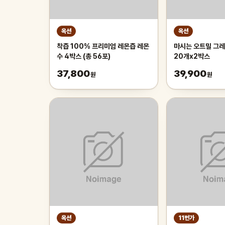
옥션
옥션
착즙 100% 프리미엄 레몬즙 레몬
마시는 오트밀 그레
수 4박스 (총 56포)
20개x2박스
37,800
39,900
원
원
옥션
11번가