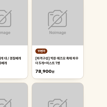
11번가
개 대 / 경침베개
[파격구성] 박준 애즈모 흑채 파우
목베개
더 5개+미스트 1병
78,900
원