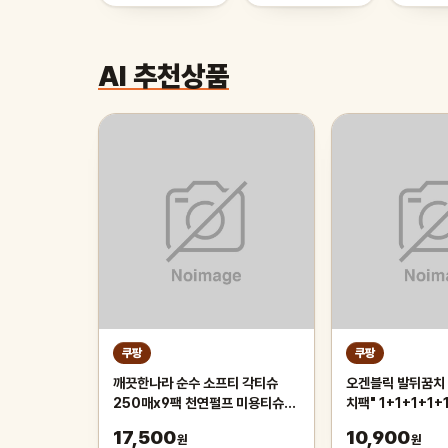
AI 추천상품
쿠팡
쿠팡
깨끗한나라 순수 소프티 각티슈
오겐블릭 발뒤꿈치 
250매x9팩 천연펄프 미용티슈,
치팩" 1+1+1+1+
3개, 3개입
용 풋팩/ 발팩/ 바세
17,500
10,900
원
원