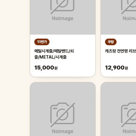
11번가
쿠팡
메탈시계줄/메탈밴드/쇠
캐츠랑 전연령 리브
줄/METAL/시계줄
15,000
12,900
원
원