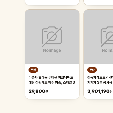
쿠팡
쿠팡
마술사 휴대용 두터운 피크닉매트
전동파레트트럭 산
대형 캠핑매트 방수 방습, 스타일 D
지게차 3톤 공사용
계
29,800
3,901,190
원
원