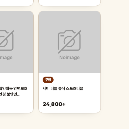
쿠팡
전확인획득 안면보호
세미 터틀 습식 스포츠타올
보안경 보안면
 Made in
24,800
원