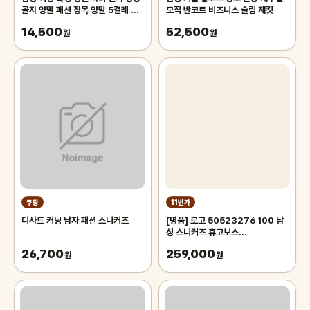
골지 양말 패션 장목 양말 5켤레 세
모직 반코트 비즈니스 슬림 재킷
트
14,500
52,500
원
원
쿠팡
11번가
디사트 커닝 남자 패션 스니커즈
[명품] 로고 50523276 100 남
성 스니커즈 휴고보스
(50523276100)
26,700
259,000
원
원