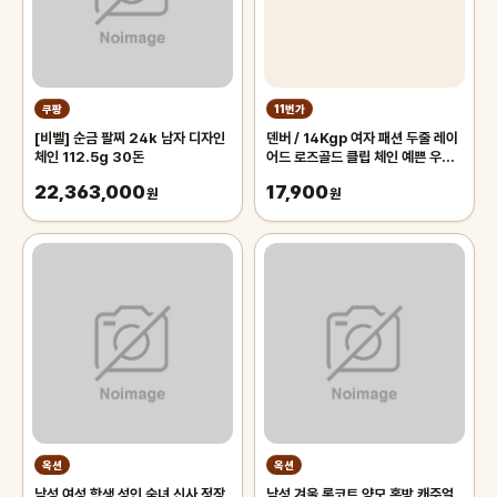
쿠팡
11번가
[비벨] 순금 팔찌 24k 남자 디자인
덴버 / 14Kgp 여자 패션 두줄 레이
체인 112.5g 30돈
어드 로즈골드 클립 체인 예쁜 우정
발찌
22,363,000
17,900
원
원
옥션
옥션
남성 여성 학생 성인 숙녀 신사 정장
남성 겨울 롱코트 양모 혼방 캐주얼