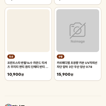
옥션
쿠팡
프린트스타 반팔14수 라운드 티셔
카르페디엠 초경량 카본 UV자외선
츠 무지티 면티 흰티 단체티 반티 아
차단 암막 3단 우산 양산 078
동 기본티 빅사이즈 반팔티 흰티셔츠
10,900
15,900
원
원