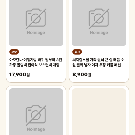
쿠팡
옥션
아모란나 여행가방 바퀴 탈부착 3단
써지컬스틸 가죽 원석 끈 실 매듭 소
확장 폴딩백 접이식 보스턴백 대형
원 팔찌 남자 여자 우정 커플 패션 체
인
17,900
8,900
원
원