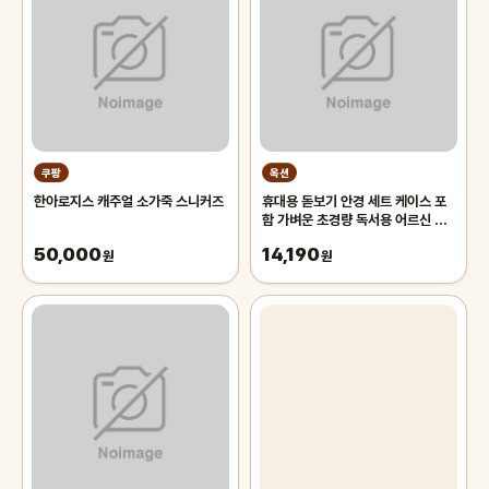
쿠팡
옥션
한아로지스 캐주얼 소가죽 스니커즈
휴대용 돋보기 안경 세트 케이스 포
함 가벼운 초경량 독서용 어르신 노
인 노안 50대 확대경 60대 70대
50,000
14,190
원
남성
원