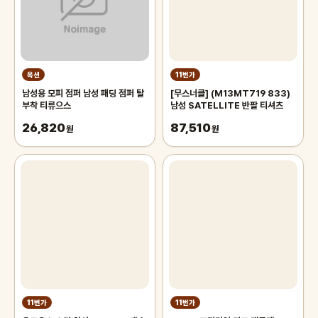
옥션
11번가
남성용 모피 점퍼 남성 패딩 점퍼 탈
[무스너클] (M13MT719 833)
부착 티류으스
남성 SATELLITE 반팔 티셔츠
26,820
87,510
원
원
11번가
11번가