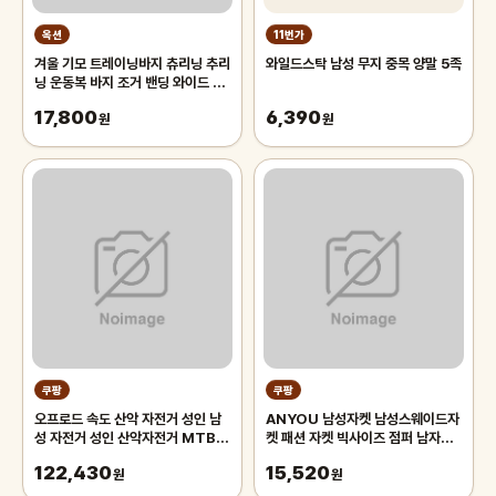
옥션
11번가
겨울 기모 트레이닝바지 츄리닝 추리
와일드스탁 남성 무지 중목 양말 5족
닝 운동복 바지 조거 밴딩 와이드 팬
츠 남자 남성
17,800
6,390
원
원
쿠팡
쿠팡
오프로드 속도 산악 자전거 성인 남
ANYOU 남성자켓 남성스웨이드자
성 자전거 성인 산악자전거 MTB,
켓 패션 자켓 빅사이즈 점퍼 남자자
블랙 26인치 21단, 1개
켓
122,430
15,520
원
원