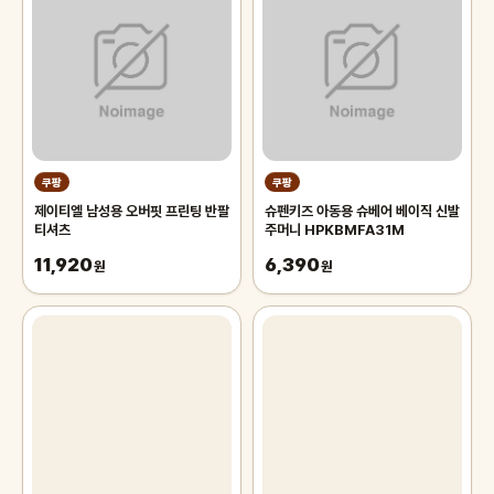
쿠팡
쿠팡
제이티엘 남성용 오버핏 프린팅 반팔
슈펜키즈 아동용 슈베어 베이직 신발
티셔츠
주머니 HPKBMFA31M
11,920
6,390
원
원