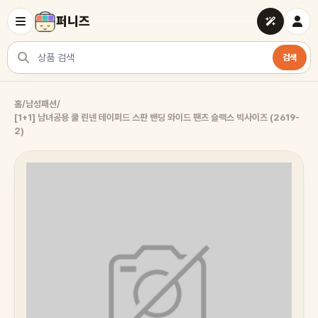
퍼니즈
검색
상품 검색
홈
/
남성패션
/
[1+1] 남녀공용 쿨 린넨 테이퍼드 스판 밴딩 와이드 팬츠 슬랙스 빅사이즈 (2619-
2)