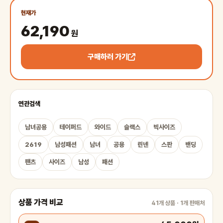
현재가
62,190
원
구매하러 가기
연관검색
남녀공용
테이퍼드
와이드
슬랙스
빅사이즈
2619
남성패션
남녀
공용
린넨
스판
밴딩
팬츠
사이즈
남성
패션
상품 가격 비교
41개 상품 · 1개 판매처