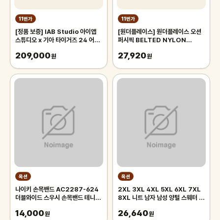
11번가
11번가
[정품 보증] IAB Studio 아이앱
[원더플레이스] 원더플레이스 오션
스튜디오 x 기아 타이거즈 24 어센
퍼시픽 BELTED NYLON
틱 어웨이 유니폼 블랙 논 마킹 버전
SHORTS
209,000
27,920
원
(WOPC6TDHPZ02)
원
옥션
옥션
나이키 손목밴드 AC2287-624
2XL 3XL 4XL 5XL 6XL 7XL
더블와이드 스우시 손목밴드 테니스
8XL 니트 남자 남성 양털 스웨터 순
농구 축구 헬스 러닝 손목아대 스포
수 색상 두꺼운 하프 하이 칼라 빅 사
14,000
26,640
츠밴드
원
이즈 4xl
원