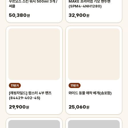
우르오스 스킨 워시 500ml 3개 /
MAKE 프리미엄 기모 맨투맨
써클
(SPM4-4NH1280)
50,380
32,900
원
원
11번가
11번가
[래핑차일드] 랍스터 4부 팬츠
와이드 동물 애착 베개(솜포함)
(84429-402-45)
29,900
25,060
원
원