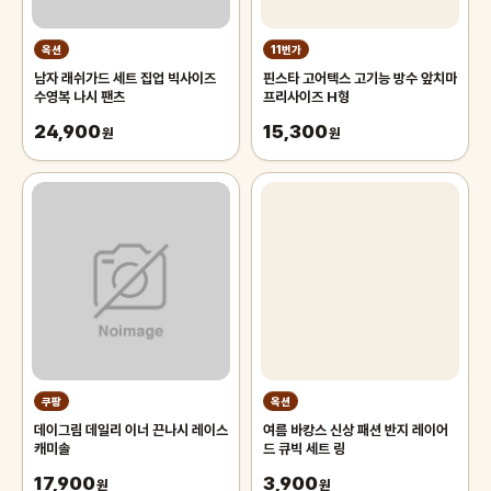
옥션
11번가
남자 래쉬가드 세트 집업 빅사이즈
핀스타 고어텍스 고기능 방수 앞치마
수영복 나시 팬츠
프리사이즈 H형
24,900
15,300
원
원
쿠팡
옥션
데이그림 데일리 이너 끈나시 레이스
여름 바캉스 신상 패션 반지 레이어
캐미솔
드 큐빅 세트 링
17,900
3,900
원
원