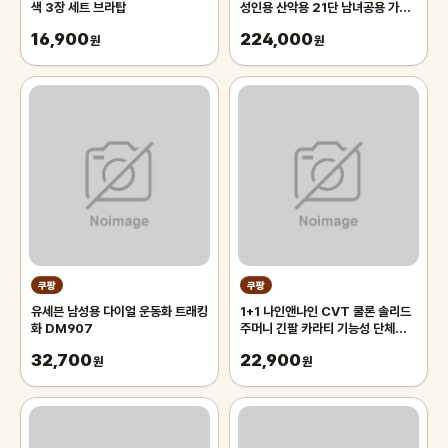
색 3장 세트 브라탑
성인용 산악용 21단 남녀공용 가성
비 학생 출퇴근 등하교, 1개,
16,900
224,000
원
175cm, 그레이 오렌지/21단/26
원
인치/스포크휠
쿠팡
쿠팡
유세븐 남성용 다이얼 운동화 트래킹
1+1 나인앤나인 CVT 쿨론 솔리드
화 DM907
주머니 긴팔 카라티 기능성 단체복
작업복 티셔츠
32,700
22,900
원
원