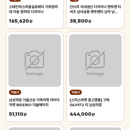
스테인리스미용실츄레이 가위정리
간쓰리 국내생산 디자이너 맨투맨 티
대 이동 정리대 디자이너
셔츠 남녀공용 맨투맨티 남자 남성
여자 여성 수축없는 디자이너 맨투맨
165,620
38,800
원
원
11번가
11번가
남성의류 가을신상 가죽자켓 라이더
[스미스마켓 중고명품] 구찌
자켓 RIDER01 더블에이치
563972 티 남성의류
51,110
444,000
원
원