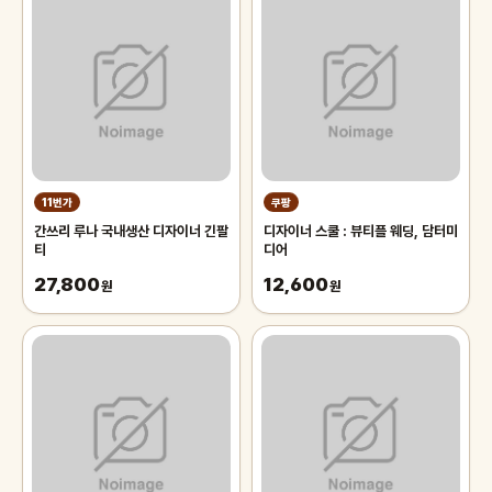
11번가
쿠팡
간쓰리 루나 국내생산 디자이너 긴팔
디자이너 스쿨 : 뷰티플 웨딩, 담터미
티
디어
27,800
12,600
원
원