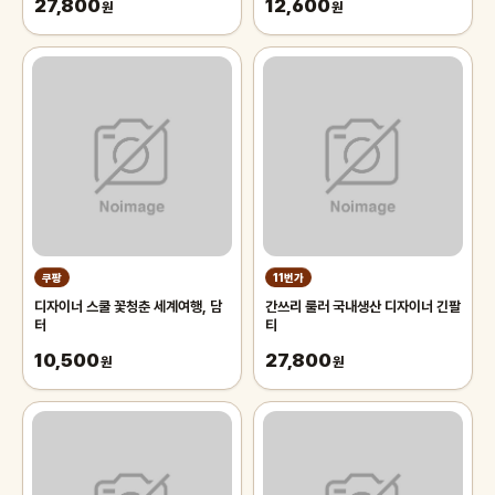
27,800
12,600
원
원
쿠팡
11번가
디자이너 스쿨 꽃청춘 세계여행, 담
간쓰리 룰러 국내생산 디자이너 긴팔
터
티
10,500
27,800
원
원