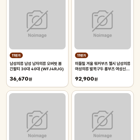
11번가
11번가
남성의류 남성 남자의류 오버핏 봄
미들힐 겨울 워커부츠 첼시 남성의류
긴팔티 30대 40대 (WFJ4RJG)
여성의류 발목구두 롱부츠 여성신발
여성화
36,670
92,900
원
원