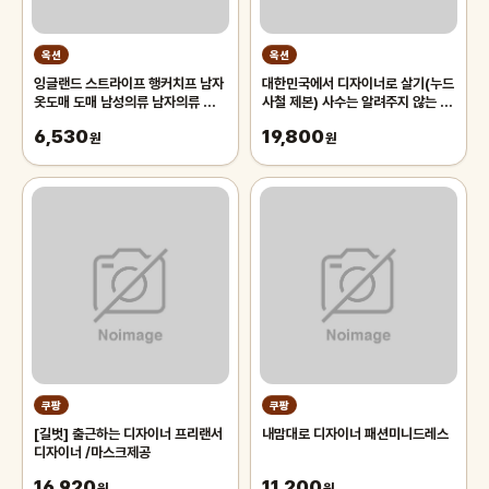
옥션
옥션
잉글랜드 스트라이프 행커치프 남자
대한민국에서 디자이너로 살기(누드
옷도매 도매 남성의류 남자의류 남성
사철 제본) 사수는 알려주지 않는 디
남성옷 남자옷 남자악세사리
자이너 생존법
6,530
19,800
원
원
쿠팡
쿠팡
[길벗] 출근하는 디자이너 프리랜서
내맘대로 디자이너 패션미니드레스
디자이너 /마스크제공
16,920
11,200