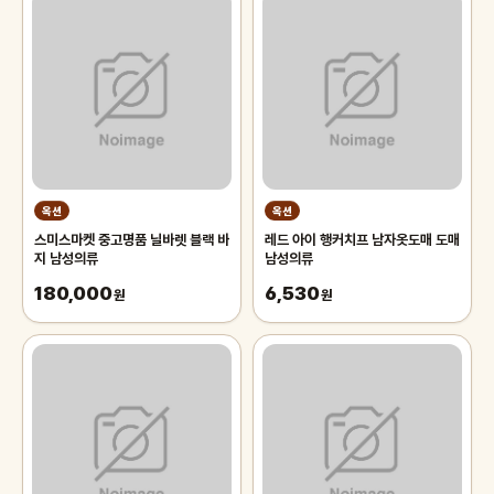
옥션
옥션
스미스마켓 중고명품 닐바렛 블랙 바
레드 아이 행커치프 남자옷도매 도매
지 남성의류
남성의류
180,000
6,530
원
원