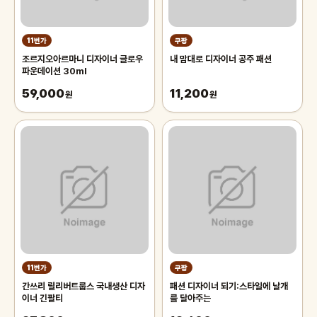
11번가
쿠팡
조르지오아르마니 디자이너 글로우
내 맘대로 디자이너 공주 패션
파운데이션 30ml
59,000
11,200
원
원
11번가
쿠팡
간쓰리 릴리버트룹스 국내생산 디자
패션 디자이너 되기:스타일에 날개
이너 긴팔티
를 달아주는