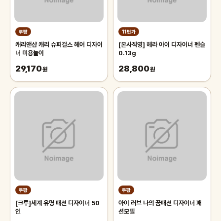
쿠팡
11번가
캐리앤샵 캐리 슈퍼걸스 헤어 디자이
[본사직영] 헤라 아이 디자이너 펜슬
너 미용놀이
0.13g
29,170
28,800
원
원
쿠팡
쿠팡
[크루]세계 유명 패션 디자이너 50
아이 러브 나의 꿈패션 디자이너 패
인
션모델