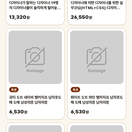
디자이너가 말하는 디자이너:19명
디자이너에 의한 디자이너를 위한 실
의 디자이너들이 솔직하게 털어놓은
무코딩(HTML+CSS):디자이너
디자이너의 세계
가 디자이너에게 알려주는 웹 프로그
13,320
26,550
원
래밍 입문
원
옥션
옥션
큐티 도트 네이비 행커치프 남자옷도
화이트 도트 와인 행커치프 남자옷도
매 도매 남성의류 남자의류
매 도매 남성의류 남자의류
6,530
6,530
원
원