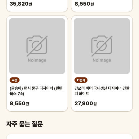
35,820
8,550
원
원
쿠팡
11번가
(글송이) 팬시 문구 디자이너 (텐텐
간쓰리 바머 국내생산 디자이너 긴팔
북스 76)
티 화이트
8,550
27,800
원
원
자주 묻는 질문