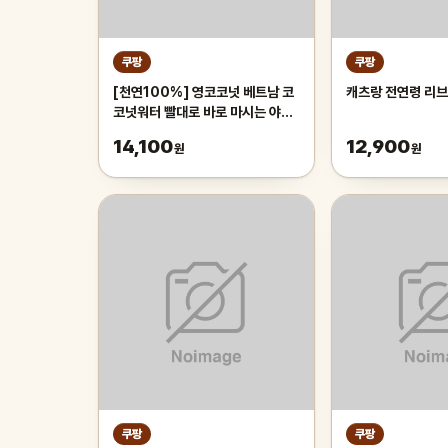
쿠팡
쿠팡
[천연100%] 영코코넛 베트남 코
캐츠랑 전연령 리브
코넛워터 빨대로 바로 마시는 야자
열매 야자수 디아머스, 1박스, 2kg
14,100
12,900
원
원
내외(2과입)
쿠팡
쿠팡