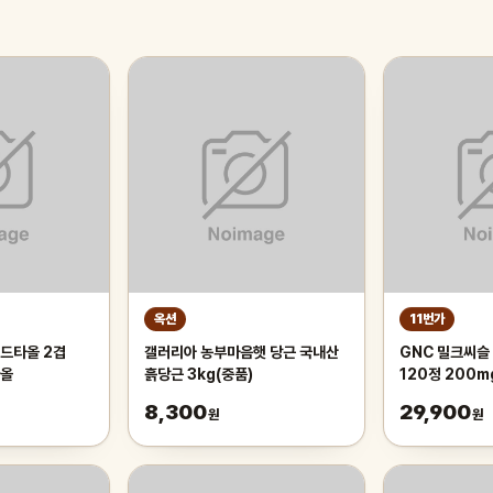
옥션
11번가
드타올 2겹
갤러리아 농부마음햇 당근 국내산
GNC 밀크씨슬 
타올
흙당근 3kg(중품)
120정 200m
300정
8,300
29,900
원
원