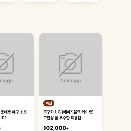
옥션
용네트 야구 소프
족구화 UG (베이지블랙 화이트)
-01
고탄성 폼 우수한 착용감
102,000
원
원