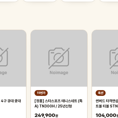
11번가
옥션
 4구 큐대 큣대
[정품] 스타스포츠 테니스네트 (특
썬버드 타격연습
A) TN300H / 25년신형
트볼 티볼 STN
249,900
104,000
원