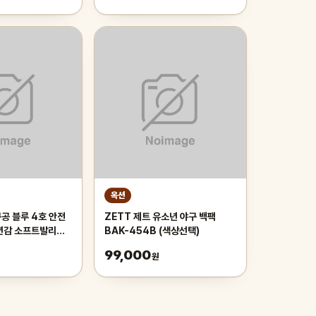
옥션
공 블루 4호 안전
ZETT 제트 유소년 야구 백팩
션감 소프트발리볼
BAK-454B (색상선택)
교구 CB854
99,000
원