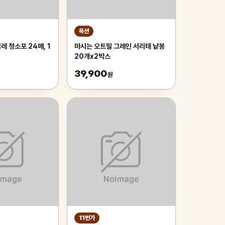
옥션
 청소포 24매, 1
마시는 오트밀 그레인 서리태 낱봉
20개x2박스
39,900
원
11번가