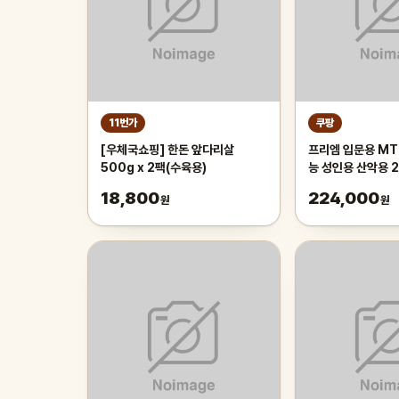
11번가
쿠팡
[우체국쇼핑] 한돈 앞다리살
프리엠 입문용 MT
500g x 2팩(수육용)
능 성인용 산악용 
가성비 학생 출퇴근 
18,800
224,000
원
원
175cm, 그레이 
인치/스포크휠