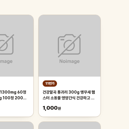
11번가
1300mg 60정
건강알곡 통귀리 300g 앵무새 햄
g 100정 200정
스터 소동물 영양간식 건강하고 깨
끗한 개별알곡간식
1,000
원