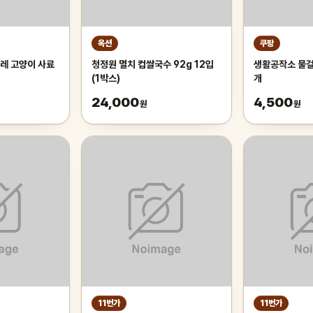
옥션
쿠팡
레 고양이 사료
청정원 멸치 컵쌀국수 92g 12입
생활공작소 물걸레
(1박스)
개
24,000
4,500
원
원
11번가
11번가