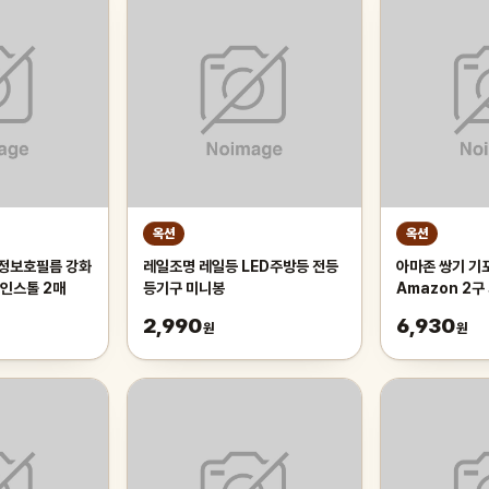
옥션
옥션
액정보호필름 강화
레일조명 레일등 LED주방등 전등
아마존 쌍기 기포
인스톨 2매
등기구 미니봉
Amazon 2
2,990
6,930
원
원