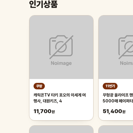
인기상품
쿠팡
11번가
캐릭온TV 타키 포오의 이세계 여
무형광 올라이프 핸
행사, 대원키즈, 4
5000매 페이퍼
11,700
51,400
원
원