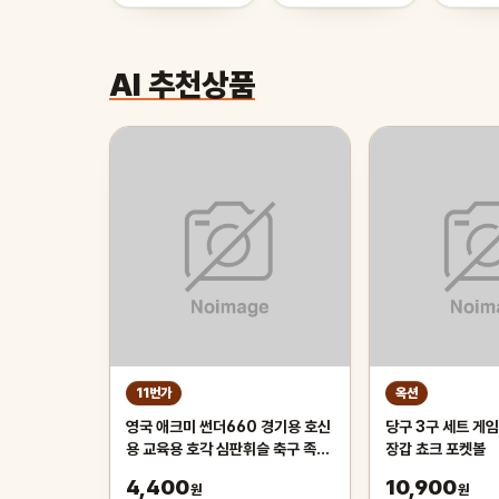
AI 추천상품
11번가
옥션
영국 애크미 썬더660 경기용 호신
당구 3구 세트 게임
용 교육용 호각 심판휘슬 축구 족구
장갑 쵸크 포켓볼
주심호루라기
4,400
10,900
원
원