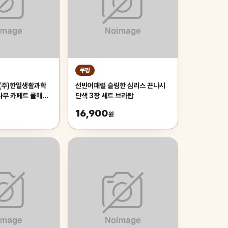
쿠팡
 (주)한일생활과학
선빈어패럴 슬림한 심리스 끈나시
나무 카페트 쿨매트
단색 3장 세트 브라탑
리 매트 러그, 거
16,900
원
자리_두꺼운 폭신한
냉감매트, 그린