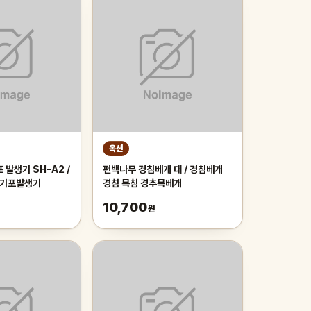
옥션
 발생기 SH-A2 /
편백나무 경침베개 대 / 경침베개
구 기포발생기
경침 목침 경추목베개
10,700
원