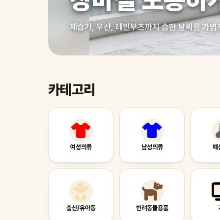
장마철 보송하
제습기, 우산, 레인부츠까지 습한 날씨를 가볍
카테고리
여성의류
남성의류
패
출산/유아동
반려동물용품