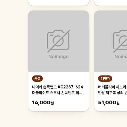
옥션
11번가
나이키 손목밴드 AC2287-624
버터플라이 제노라
더블와이드 스우시 손목밴드 테니
반팔 탁구복 상의 
스 농구 축구 헬스 러닝 손목아대 스
류 (블루)
14,000
51,000
원
원
포츠밴드