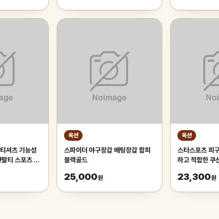
옥션
옥션
 티셔츠 기능성
스파이더 야구장갑 배팅장갑 합피
스타스포츠 피구
반팔티 스포츠 의
블랙골드
하고 적합한 쿠
배구공 학교체육
25,000
23,300
원
원