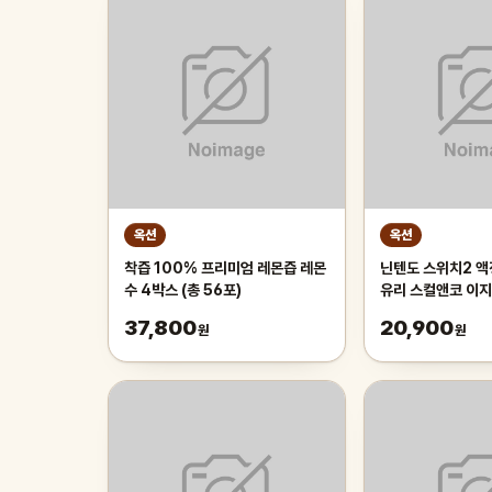
옥션
옥션
착즙 100% 프리미엄 레몬즙 레몬
닌텐도 스위치2 
수 4박스 (총 56포)
유리 스컬앤코 이지
37,800
20,900
원
원