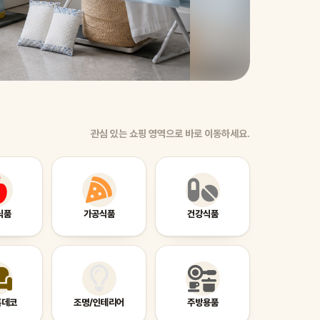
캠핑의
습니다
관심 있는 쇼핑 영역으로 바로 이동하세요.
식품
가공식품
건강식품
홈데코
조명/인테리어
주방용품