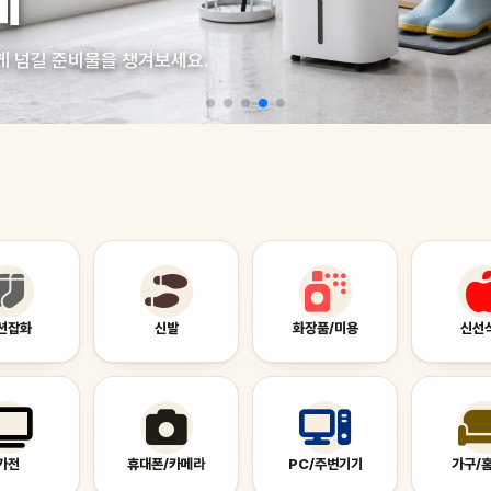
게
게 넘길 준비물을 챙겨보세요.
션잡화
신발
화장품/미용
신선
가전
휴대폰/카메라
PC/주변기기
가구/