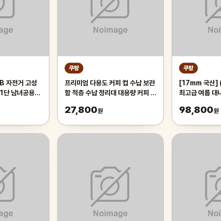
쿠팡
쿠팡
B 자전거 고성
프리미엄 다용도 커피 컵 수납 보관
[17mm 국산]
21단 남녀공용
함 적층 수납 정리대 대용량 커피 트
최고급 여름 대
등하교, 1개,
레이 보관함, 1개, 화이트
왕골 돗자리 대자
27,800
98,800
원
원
오렌지/21단/26
실 침대 장판 
튼튼한 시원한 