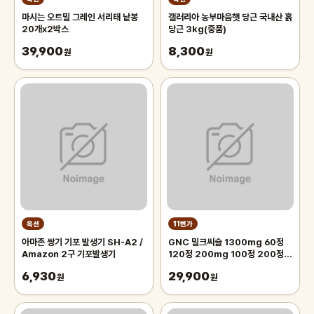
마시는 오트밀 그레인 서리태 낱봉
갤러리아 농부마음햇 당근 국내산 흙
20개x2박스
당근 3kg(중품)
39,900
8,300
원
원
옥션
11번가
아마존 쌍기 기포 발생기 SH-A2 /
GNC 밀크씨슬 1300mg 60정
Amazon 2구 기포발생기
120정 200mg 100정 200정
300정
6,930
29,900
원
원