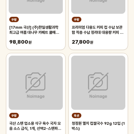
쿠팡
쿠팡
[17mm 국산] (주)한일생활과학
프리미엄 다용도 커피 컵 수납 보관
최고급 여름 대나무 카페트 쿨매트
함 적층 수납 정리대 대용량 커피 트
왕골 돗자리 대자리 매트 러그, 거실
레이 보관함, 1개, 화이트
98,800
27,800
침대 장판 자리_두꺼운 폭신한 튼튼
원
원
한 시원한 냉감매트, 그린
쿠팡
옥션
국산 스텐 업소용 삭구 육수 국자 모
청정원 멸치 컵쌀국수 92g 12입 (1
음 소스 급식, 1개, 선택2-스텐파란
박스)
삭구 대