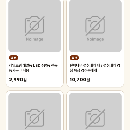
옥션
옥션
레일조명 레일등 LED주방등 전등
편백나무 경침베개 대 / 경침베개 경
등기구 미니봉
침 목침 경추목베개
2,990
10,700
원
원