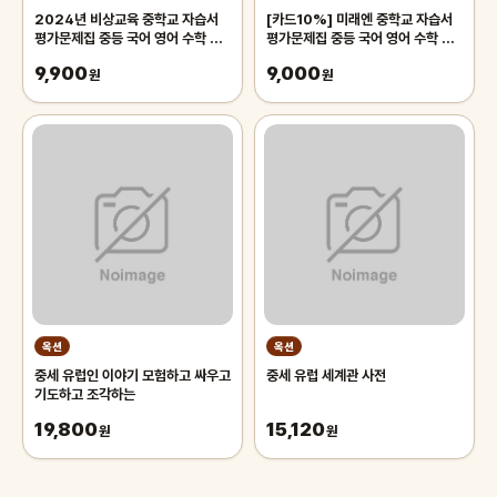
2024년 비상교육 중학교 자습서
[카드10%] 미래엔 중학교 자습서
평가문제집 중등 국어 영어 수학 사
평가문제집 중등 국어 영어 수학 과
회 과학 역사 기술가정 도덕 미술 체
학 역사 사회 도덕 기술가정 한문 일
9,900
9,000
육 한문 음악 김진완 1 2 3 - 학년
원
본어 중국어 1 2 3 중학 중1 중2 중
원
학기
3
옥션
옥션
중세 유럽인 이야기 모험하고 싸우고
중세 유럽 세계관 사전
기도하고 조각하는
19,800
15,120
원
원