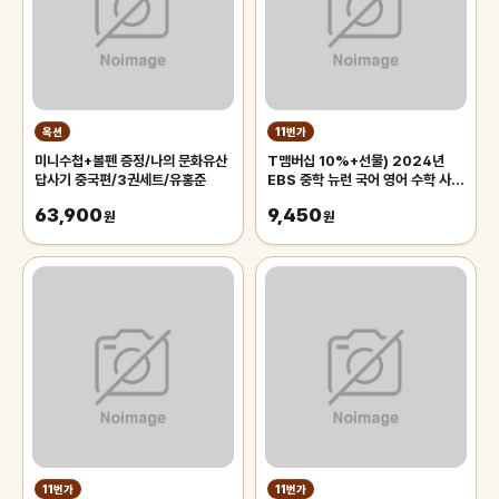
옥션
11번가
미니수첩+볼펜 증정/나의 문화유산
T맴버십 10%+선물) 2024년
답사기 중국편/3권세트/유홍준
EBS 중학 뉴런 국어 영어 수학 사회
역사 과학 고난도 1 2 3 상 하
63,900
9,450
원
원
11번가
11번가