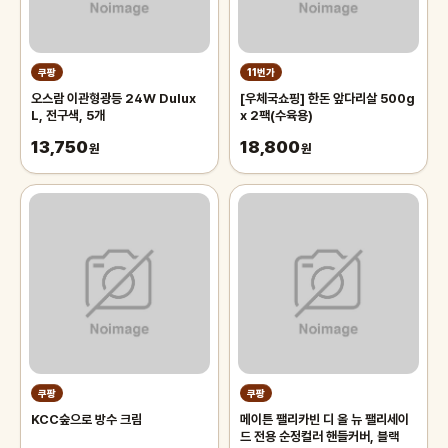
쿠팡
11번가
오스람 이관형광등 24W Dulux
[우체국쇼핑] 한돈 앞다리살 500g
L, 전구색, 5개
x 2팩(수육용)
13,750
18,800
원
원
쿠팡
쿠팡
KCC숲으로 방수 크림
메이튼 팰리카빈 디 올 뉴 팰리세이
드 전용 순정컬러 핸들커버, 블랙