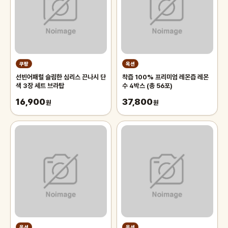
쿠팡
옥션
선빈어패럴 슬림한 심리스 끈나시 단
착즙 100% 프리미엄 레몬즙 레몬
색 3장 세트 브라탑
수 4박스 (총 56포)
16,900
37,800
원
원
옥션
옥션