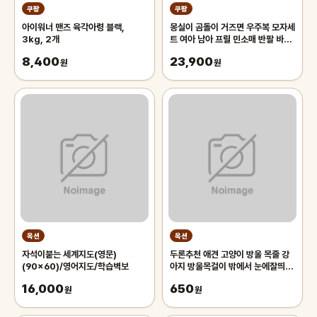
쿠팡
쿠팡
아이워너 맨즈 육각아령 블랙,
몽실이 곰돌이 거즈면 우주복 모자세
3kg, 2개
트 여아 남아 프릴 민소매 반팔 바디
슈트 벙거지 세트 아기 여름 외출복
8,400
23,900
원
원
옥션
옥션
자석이붙는 세계지도(영문)
두론추천 애견 고양이 방울 목줄 강
(90x60)/영어지도/학습벽보
아지 방울목걸이 밖에서 눈에잘띄는
목줄 애견카페 야외활동용 반려동물
16,000
650
원
원