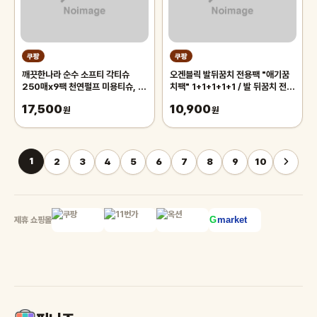
쿠팡
쿠팡
깨끗한나라 순수 소프티 각티슈
오겐블릭 발뒤꿈치 전용팩 "애기꿈
250매x9팩 천연펄프 미용티슈, 3
치팩" 1+1+1+1+1 / 발 뒤꿈치 전용
개, 3개입
풋팩/ 발팩/ 바세린 팩, 5개, 6g
17,500
10,900
원
원
1
2
3
4
5
6
7
8
9
10
제휴 쇼핑몰