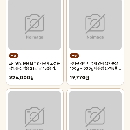
쿠팡
쿠팡
프리엠 입문용 MTB 자전거 고성능
국내산 강아지 수제 간식 닭가슴살
성인용 산악용 21단 남녀공용 가성
100g ~ 500g 대용량 반려동물
비 학생 출퇴근 등하교, 1개,
치석제거 육포 개맛도리, 250g, 2
224,000
19,770
175cm, 그레이 오렌지/21단/26
원
개
원
인치/스포크휠