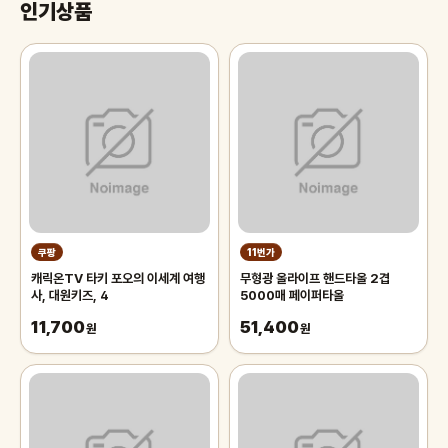
인기상품
쿠팡
11번가
캐릭온TV 타키 포오의 이세계 여행
무형광 올라이프 핸드타올 2겹
사, 대원키즈, 4
5000매 페이퍼타올
11,700
51,400
원
원