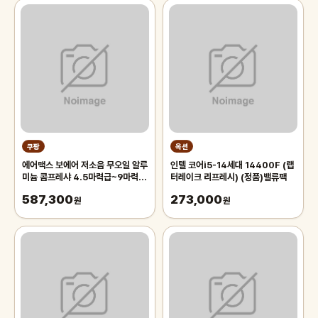
쿠팡
옥션
에어맥스 보에어 저소음 무오일 알루
인텔 코어i5-14세대 14400F (랩
미늄 콤프레샤 4.5마력급~9마력
터레이크 리프레시) (정품)밸류팩
급, 1개
587,300
273,000
원
원