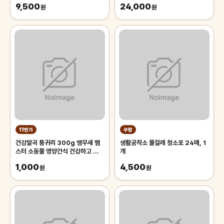
9,500
24,000
원
원
11번가
쿠팡
건강알곡 통귀리 300g 앵무새 햄
생활공작소 물걸레 청소포 24매, 1
스터 소동물 영양간식 건강하고 깨끗
개
한 개별알곡간식
1,000
4,500
원
원