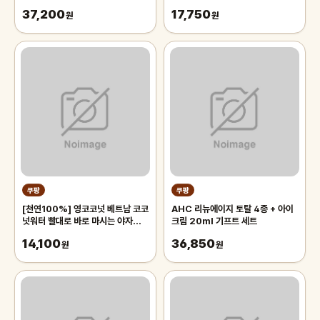
37,200
17,750
원
원
쿠팡
쿠팡
[천연100%] 영코코넛 베트남 코코
AHC 리뉴에이지 토탈 4종 + 아이
넛워터 빨대로 바로 마시는 야자열매
크림 20ml 기프트 세트
야자수 디아머스, 1박스, 2kg 내외
14,100
36,850
(2과입)
원
원