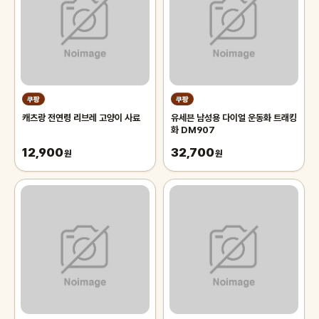
쿠팡
쿠팡
캐츠랑 전연령 리브레 고양이 사료
유세븐 남성용 다이얼 운동화 트래킹
화 DM907
12,900
32,700
원
원