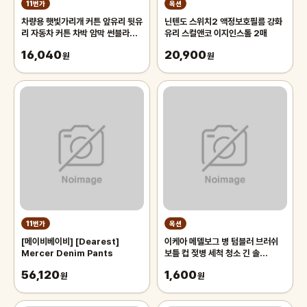
11번가
옥션
차량용 햇빛가리개 커튼 앞유리 뒷유
닌텐도 스위치2 액정보호필름 강화
리 자동차 커튼 차박 암막 썬블라인
유리 스컬앤코 이지인스톨 2매
드 70cm 차량용햇빛가리개 앞유
16,040
20,900
리햇
원
원
11번가
옥션
[메이비베이비] [Dearest]
이케아 메델보그 병 텀블러 브러쉬
Mercer Denim Pants
보틀 컵 젖병 세척 청소 긴 솔
43cm
56,120
1,600
원
원