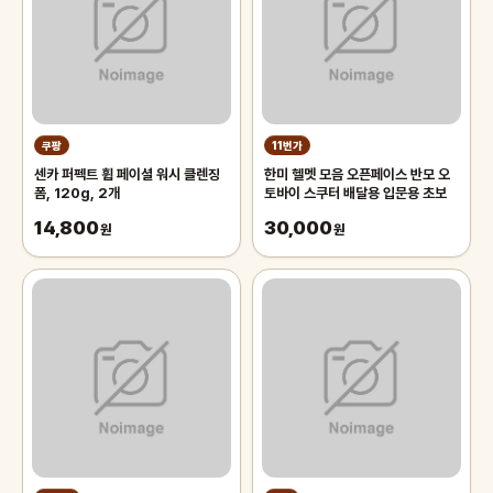
쿠팡
11번가
센카 퍼펙트 휩 페이셜 워시 클렌징
한미 헬멧 모음 오픈페이스 반모 오
폼, 120g, 2개
토바이 스쿠터 배달용 입문용 초보
14,800
30,000
원
원