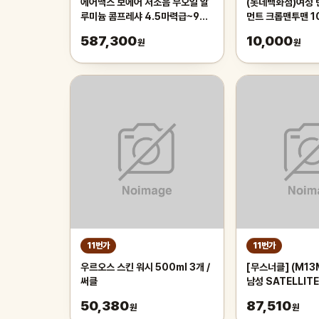
에어맥스 보에어 저소음 무오일 알
(롯데백화점)여성
루미늄 콤프레샤 4.5마력급~9마
먼트 크롭맨투맨 10
력급, 1개
256 12
587,300
10,000
원
원
11번가
11번가
우르오스 스킨 워시 500ml 3개 /
[무스너클] (M13
써클
남성 SATELLIT
50,380
87,510
원
원