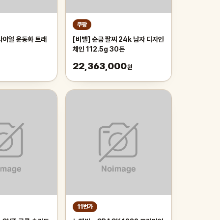
쿠팡
다이얼 운동화 트래
[비벨] 순금 팔찌 24k 남자 디자인
체인 112.5g 30돈
22,363,000
원
11번가