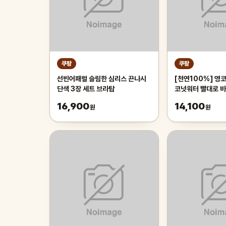
쿠팡
쿠팡
선빈어패럴 슬림한 심리스 끈나시
[천연100%] 영
단색 3장 세트 브라탑
코넛워터 빨대로 바
열매 야자수 디아머스
16,900
14,100
원
원
내외(2과입)