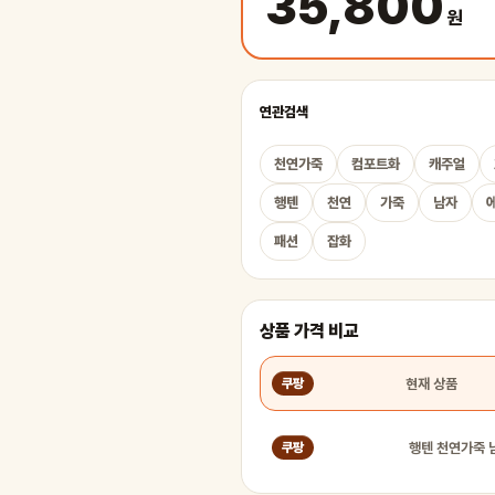
35,800
원
연관검색
천연가죽
컴포트화
캐주얼
행텐
천연
가죽
남자
패션
잡화
상품 가격 비교
현재 상품
쿠팡
쿠팡