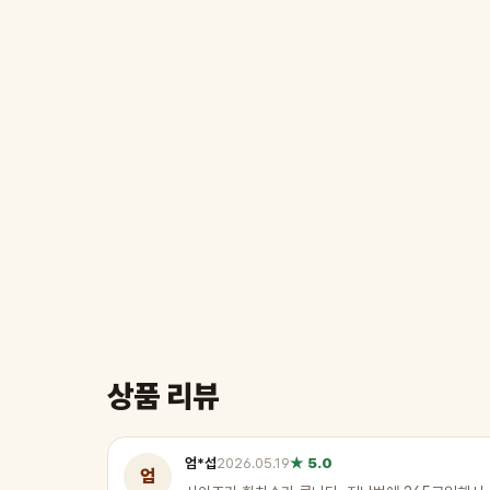
상품 리뷰
엄*섭
2026.05.19
★ 5.0
엄