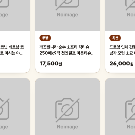
쿠팡
옥션
코코넛 베트남 코
깨끗한나라 순수 소프티 각티슈
드로잉 인체 관
로 마시는 야자
250매x9팩 천연펄프 미용티슈,
남자 모형 소묘
, 1박스, 2kg
3개, 3개입
17,500
26,000
원
원