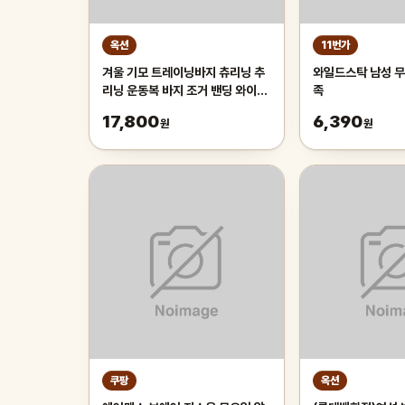
옥션
11번가
겨울 기모 트레이닝바지 츄리닝 추
와일드스탁 남성 무
리닝 운동복 바지 조거 밴딩 와이드
족
팬츠 남자 남성
17,800
6,390
원
원
쿠팡
옥션