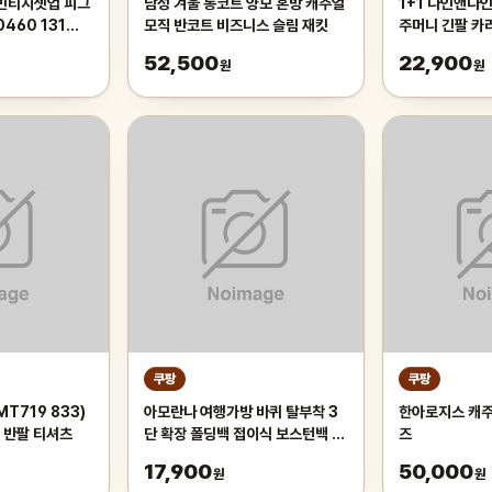
 빈티지셋업 피그
남성 겨울 롱코트 양모 혼방 캐주얼
1+1 나인앤나인
460 131
모직 반코트 비즈니스 슬림 재킷
주머니 긴팔 카
작업복 티셔츠
52,500
22,900
원
원
쿠팡
쿠팡
MT719 833)
아모란나 여행가방 바퀴 탈부착 3
한아로지스 캐주
E 반팔 티셔츠
단 확장 폴딩백 접이식 보스턴백 대
즈
형
17,900
50,000
원
원