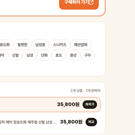
구매하러 가기
효도화
발편한
남성용
스니커즈
패션잡화
에어
신발
남성
단화
효도
중년
구두
2개 상품 · 1개 판매처
35,800원
최저가
35,800원
행텐 천연가죽 남자 에어 컴포트화 캐주얼 신발 남성 단화 효…
비교