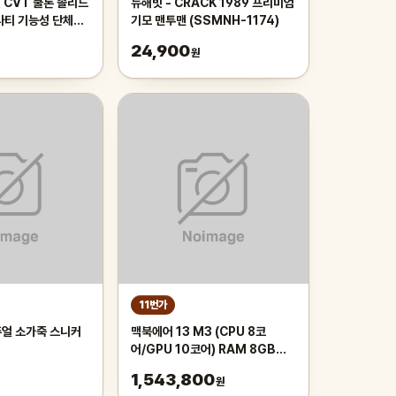
 CVT 쿨론 솔리드
뉴해빗 - CRACK 1989 프리미엄
라티 기능성 단체복
기모 맨투맨 (SSMNH-1174)
24,900
원
11번가
얼 소가죽 스니커
맥북에어 13 M3 (CPU 8코
어/GPU 10코어) RAM 8GB
SSD 512GB 스타라이트
1,543,800
원
MRXU3KH/A