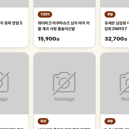
11번가
쿠팡
지 중목 양말 5
워터파크 아쿠아슈즈 남자 여자 커
유세븐 남성용 
플 계곡 서핑 물놀이신발
킹화 DM907
15,900
32,700
원
원
옥션
쿠팡