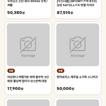
우르오스 스킨 워시 500ml 3개 /
[무스너클] (M13MT719 833)
써클
남성 SATELLITE 반팔 티셔츠
50,380
87,510
원
원
쿠팡
쿠팡
아모란나 여행가방 바퀴 탈부착 3단
한아로지스 캐주얼 소가죽 스니커즈
확장 폴딩백 접이식 보스턴백 대형
17,900
50,000
원
원