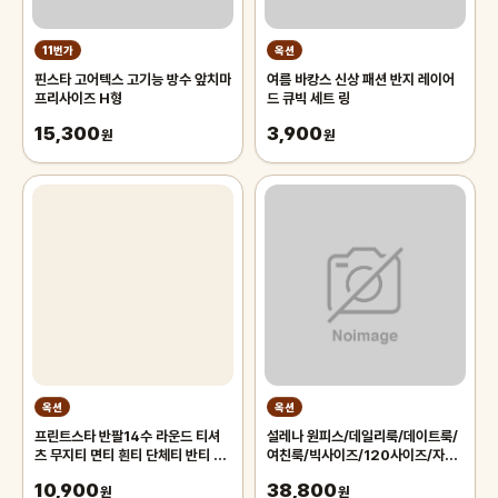
11번가
옥션
핀스타 고어텍스 고기능 방수 앞치마
여름 바캉스 신상 패션 반지 레이어
프리사이즈 H형
드 큐빅 세트 링
15,300
3,900
원
원
옥션
옥션
프린트스타 반팔14수 라운드 티셔
설레나 원피스/데일리룩/데이트룩/
츠 무지티 면티 흰티 단체티 반티 아
여친룩/빅사이즈/120사이즈/자체
동 기본티 빅사이즈 반팔티 흰티셔츠
제작/미니/롱/랩/플리츠/프릴/반팔
10,900
38,800
원
원피스
원