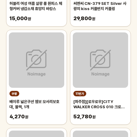
허블리 여성 여름 살랑 롱 원피스 체
씨엔씨 CN-379 SET Silver 사
형커버 냉감소재 휴양지 바캉스
랑의 kiss 커플반지 커플링
15,000
29,800
원
원
쿠팡
11번가
베이루 넓은쿠션 엠보 모서리보호
[파주점][로우로우]CITY
대, 블랙, 1개
WALKER CROSS 010 크로스
백 (RCR0103BKZF)
4,270
52,780
원
원