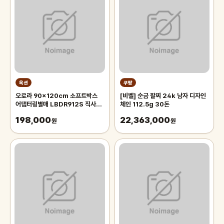
옥션
쿠팡
오로라 90x120cm 소프트박스
[비벨] 순금 팔찌 24k 남자 디자인
어댑터링별매 LBDR912S 직사각
체인 112.5g 30돈
모양의 벨크로부착형 박스 Aurora
198,000
22,363,000
오로라 90x120
원
원