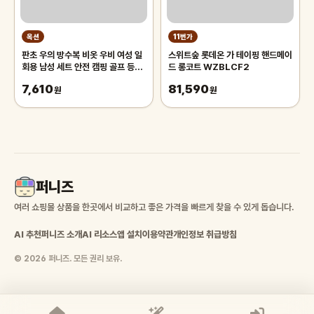
옥션
11번가
판초 우의 방수복 비옷 우비 여성 일
스위트숲 롯데온 가 테이핑 핸드메이
회용 남성 세트 안전 캠핑 골프 등산
드 롱코트 WZBLCF2
낚시
7,610
81,590
원
원
퍼니즈
여러 쇼핑몰 상품을 한곳에서 비교하고 좋은 가격을 빠르게 찾을 수 있게 돕습니다.
AI 추천
퍼니즈 소개
AI 리소스
앱 설치
이용약관
개인정보 취급방침
© 2026 퍼니즈. 모든 권리 보유.