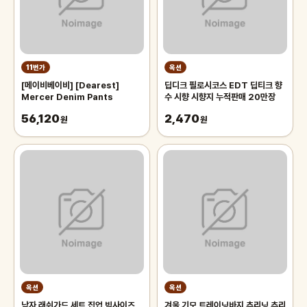
11번가
옥션
[메이비베이비] [Dearest]
딥디크 필로시코스 EDT 딥티크 향
Mercer Denim Pants
수 시향 시향지 누적판매 20만장
56,120
2,470
원
원
옥션
옥션
남자 래쉬가드 세트 집업 빅사이즈
겨울 기모 트레이닝바지 츄리닝 추리