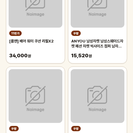
11번가
쿠팡
[롬앤] 베어 워터 쿠션 리필X2
ANYOU 남성자켓 남성스웨이드자
켓 패션 자켓 빅사이즈 점퍼 남자자
켓
34,000
15,520
원
원
쿠팡
쿠팡