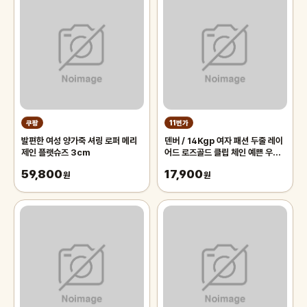
쿠팡
11번가
발편한 여성 양가죽 셔링 로퍼 메리
덴버 / 14Kgp 여자 패션 두줄 레이
제인 플랫슈즈 3cm
어드 로즈골드 클립 체인 예쁜 우정
발찌
59,800
17,900
원
원