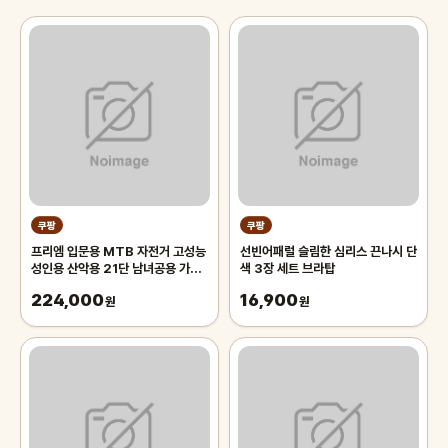
쿠팡
쿠팡
프리엠 입문용 MTB 자전거 고성능
선빈어패럴 슬림한 심리스 끈나시 단
성인용 산악용 21단 남녀공용 가성
색 3장 세트 브라탑
비 학생 출퇴근 등하교, 1개,
224,000
16,900
175cm, 그레이 오렌지/21단/26
원
원
인치/스포크휠