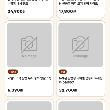
수영복 나시 팬츠
닝 운동복 바지 조거 밴딩 와이드 팬
츠 남자 남성
24,900
17,800
원
원
11번가
쿠팡
와일드스탁 남성 무지 중목 양말 5족
유세븐 남성용 다이얼 운동화 트래킹
화 DM907
6,390
32,700
원
원