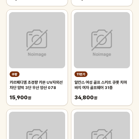
쿠팡
11번가
카르페디엠 초경량 카본 UV자외선
알칸스 여성 골프 스커트 큐롯 치마
차단 암막 3단 우산 양산 078
바지 여자 골프웨어 31종
15,900
34,800
원
원