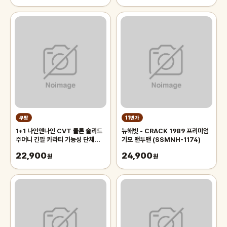
쿠팡
11번가
1+1 나인앤나인 CVT 쿨론 솔리드
뉴해빗 - CRACK 1989 프리미엄
주머니 긴팔 카라티 기능성 단체복
기모 맨투맨 (SSMNH-1174)
작업복 티셔츠
22,900
24,900
원
원