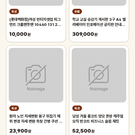
옥션
쿠팡
(롯데백화점)여성 빈티지셋업 피그
학교 교실 승강기 게시판 3구 A4 엘
먼트 크롭맨투맨 10460 131 256
리베이터 인포메이션 공지판 안내문
12
학원 교회 알림판 회사 사무실
10,000
309,000
원
원
옥션
옥션
환자 노인 자세변환 용구 뒤집기 체
남성 겨울 롱코트 양모 혼방 캐주얼
위 변경 자세 변환 욕창 간병 쿠션 전
모직 반코트 비즈니스 슬림 재킷
문의료기기 판매업체고정벨트무료
23,900
52,500
원
원