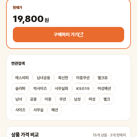
현재가
19,800
원
구매하러 가기
연관검색
에스비피
남녀공용
푹신한
이중쿠션
벨크로
슬리퍼
빅사이즈
사무실화
KS015
여성패션
남녀
공용
이중
쿠션
남성
여성
벨크
사이즈
사무실
패션
상품 가격 비교
15개 상품 · 3개 판매처