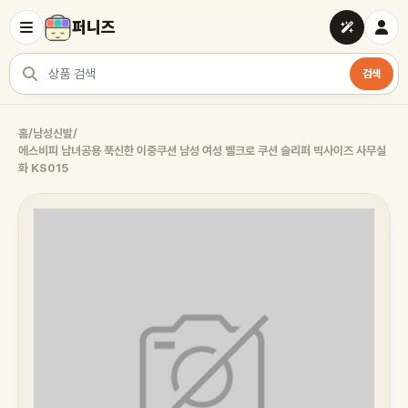
퍼니즈
검색
상품 검색
홈
/
남성신발
/
에스비피 남녀공용 푹신한 이중쿠션 남성 여성 벨크로 쿠션 슬리퍼 빅사이즈 사무실
화 KS015