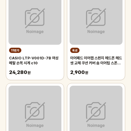
11번가
옥션
CASIO LTP-V001D-7B 여성
이어패드 이어캡 스펀지 헤드폰 헤드
메탈 손목 시계 c10
셋 교체 쿠션 커버 솜 이어팁 스폰지
헤드셋이어패드 셀프 교체
24,280
2,900
원
원