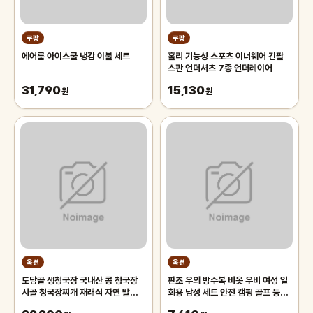
쿠팡
쿠팡
에어룸 아이스쿨 냉감 이불 세트
홀리 기능성 스포츠 이너웨어 긴팔
스판 언더셔츠 7종 언더레이어
31,790
15,130
원
원
옥션
옥션
토담골 생청국장 국내산 콩 청국장
판초 우의 방수복 비옷 우비 여성 일
시골 청국장찌개 재래식 자연 발효
회용 남성 세트 안전 캠핑 골프 등산
옛날 생 청국장 1세트(18팩)
낚시