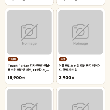
11번가
옥션
Touch Parker 디자인마카 미술
여름 바캉스 신상 패션 반지 레이어
용 트윈 마카펜 세트, PP케이스,
드 큐빅 세트 링
48색
15,900
3,900
원
원