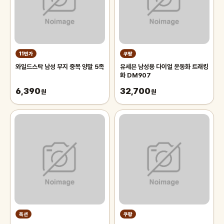
11번가
쿠팡
와일드스탁 남성 무지 중목 양말 5족
유세븐 남성용 다이얼 운동화 트래킹
화 DM907
6,390
32,700
원
원
옥션
쿠팡