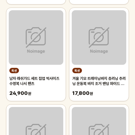
옥션
옥션
남자 래쉬가드 세트 집업 빅사이즈
겨울 기모 트레이닝바지 츄리닝 추리
수영복 나시 팬츠
닝 운동복 바지 조거 밴딩 와이드 팬
츠 남자 남성
24,900
17,800
원
원