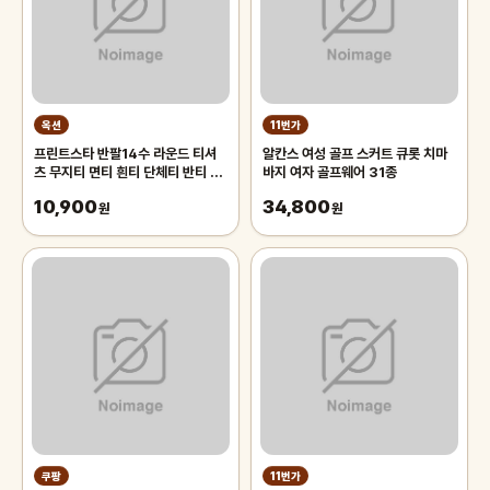
옥션
11번가
프린트스타 반팔14수 라운드 티셔
알칸스 여성 골프 스커트 큐롯 치마
츠 무지티 면티 흰티 단체티 반티 아
바지 여자 골프웨어 31종
동 기본티 빅사이즈 반팔티 흰티셔츠
10,900
34,800
원
원
쿠팡
11번가