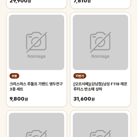
29,900
7,610
원
원
쿠팡
11번가
크리스마스 루돌프 가랜드 앵두전구
[오르시떼](강남점)남성 F118 레몬
3종 세트
루터스 반소매 상하
9,800
31,600
원
원