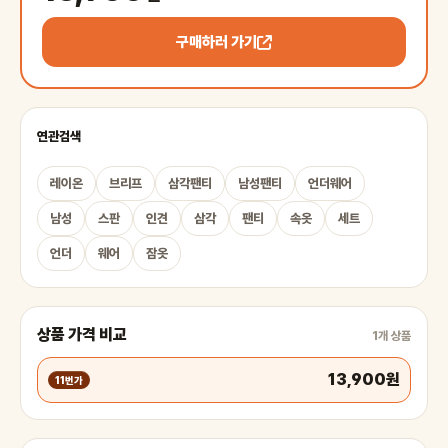
구매하러 가기
연관검색
레이온
브리프
삼각팬티
남성팬티
언더웨어
남성
스판
인견
삼각
팬티
속옷
세트
언더
웨어
잠옷
상품 가격 비교
1개 상품
13,900원
11번가