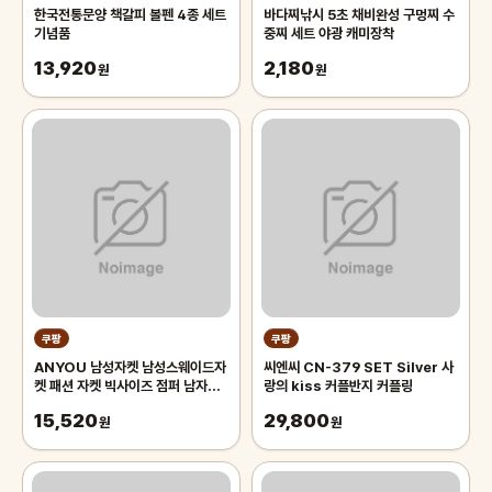
한국전통문양 책갈피 볼펜 4종 세트
바다찌낚시 5초 채비완성 구멍찌 수
기념품
중찌 세트 야광 캐미장착
13,920
2,180
원
원
쿠팡
쿠팡
ANYOU 남성자켓 남성스웨이드자
씨엔씨 CN-379 SET Silver 사
켓 패션 자켓 빅사이즈 점퍼 남자자
랑의 kiss 커플반지 커플링
켓
15,520
29,800
원
원