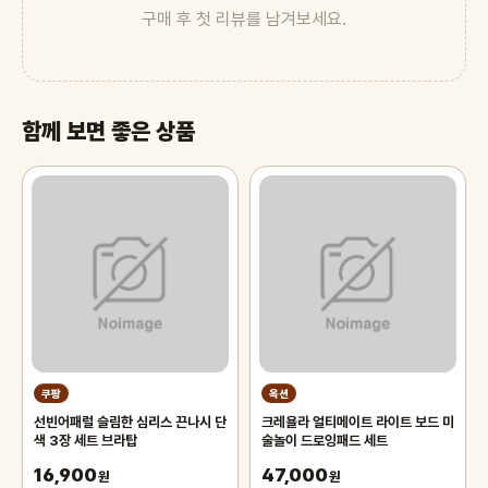
구매 후 첫 리뷰를 남겨보세요.
함께 보면 좋은 상품
쿠팡
옥션
선빈어패럴 슬림한 심리스 끈나시 단
크레욜라 얼티메이트 라이트 보드 미
색 3장 세트 브라탑
술놀이 드로잉패드 세트
16,900
47,000
원
원