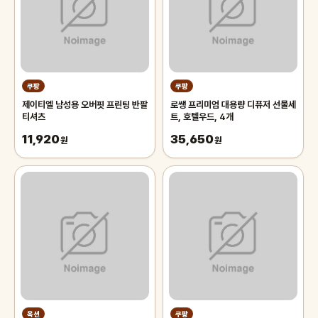
쿠팡
쿠팡
제이티엘 남성용 오버핏 프린팅 반팔
로쌩 프리미엄 대용량 디퓨저 선물세
티셔츠
트, 호텔우드, 4개
11,920
35,650
원
원
옥션
쿠팡