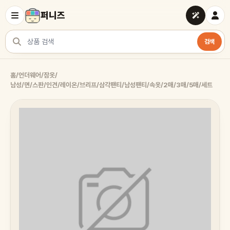
퍼니즈
검색
상품 검색
홈
/
언더웨어/잠옷
/
남성/면/스판/인견/레이온/브리프/삼각팬티/남성팬티/속옷/2매/3매/5매/세트