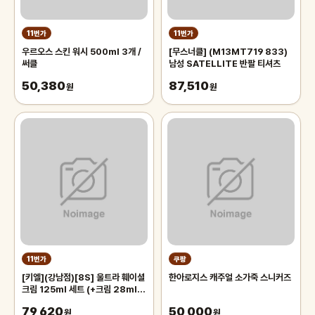
11번가
11번가
우르오스 스킨 워시 500ml 3개 /
[무스너클] (M13MT719 833)
써클
남성 SATELLITE 반팔 티셔츠
50,380
87,510
원
원
11번가
쿠팡
[키엘](강남점)[8S] 울트라 훼이셜
한아로지스 캐주얼 소가죽 스니커즈
크림 125ml 세트 (+크림 28ml
정품 + 클렌저 60ml)
79,620
50,000
원
원