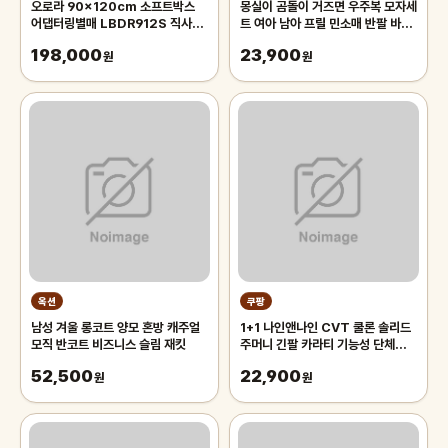
오로라 90x120cm 소프트박스
몽실이 곰돌이 거즈면 우주복 모자세
어댑터링별매 LBDR912S 직사각
트 여아 남아 프릴 민소매 반팔 바디
모양의 벨크로부착형 박스 Aurora
슈트 벙거지 세트 아기 여름 외출복
198,000
23,900
오로라 90x120
원
원
옥션
쿠팡
남성 겨울 롱코트 양모 혼방 캐주얼
1+1 나인앤나인 CVT 쿨론 솔리드
모직 반코트 비즈니스 슬림 재킷
주머니 긴팔 카라티 기능성 단체복
작업복 티셔츠
52,500
22,900
원
원