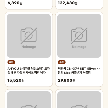
6,390
122,430
원
원
쿠팡
쿠팡
ANYOU 남성자켓 남성스웨이드자
씨엔씨 CN-379 SET Silver 사
켓 패션 자켓 빅사이즈 점퍼 남자자
랑의 kiss 커플반지 커플링
켓
15,520
29,800
원
원