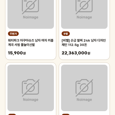
11번가
쿠팡
워터파크 아쿠아슈즈 남자 여자 커플
[비벨] 순금 팔찌 24k 남자 디자인
계곡 서핑 물놀이신발
체인 112.5g 30돈
15,900
22,363,000
원
원