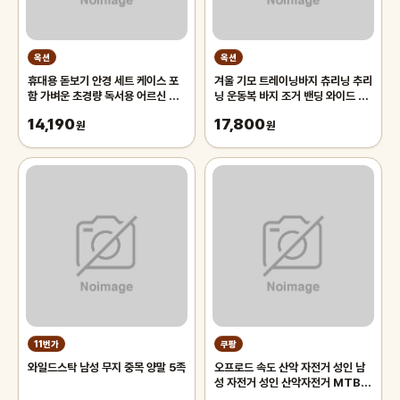
옥션
옥션
휴대용 돋보기 안경 세트 케이스 포
겨울 기모 트레이닝바지 츄리닝 추리
함 가벼운 초경량 독서용 어르신 노
닝 운동복 바지 조거 밴딩 와이드 팬
인 노안 50대 확대경 60대 70대
츠 남자 남성
14,190
17,800
남성
원
원
11번가
쿠팡
와일드스탁 남성 무지 중목 양말 5족
오프로드 속도 산악 자전거 성인 남
성 자전거 성인 산악자전거 MTB,
블랙 26인치 21단, 1개