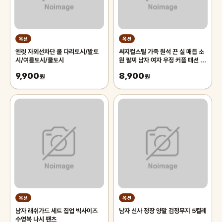
옥션
옥션
엔릿 자외선차단 쿨 다리토시/발토
써지컬스틸 가죽 원석 끈 실 매듭 소
시/여름토시/쿨토시
원 팔찌 남자 여자 우정 커플 패션 체
인
9,900
8,900
원
원
옥션
옥션
남자 래쉬가드 세트 집업 빅사이즈
남자 신사 정장 양말 검정무지 5켤레
수영복 나시 팬츠