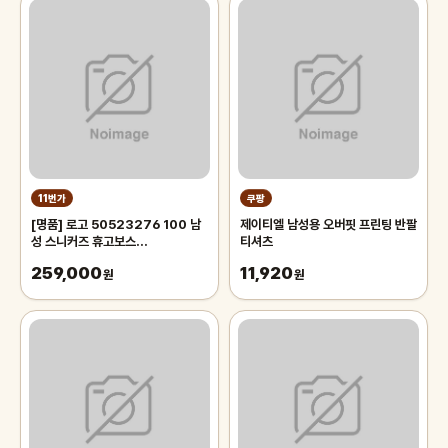
11번가
쿠팡
[명품] 로고 50523276 100 남
제이티엘 남성용 오버핏 프린팅 반팔
성 스니커즈 휴고보스
티셔츠
(50523276100)
259,000
11,920
원
원