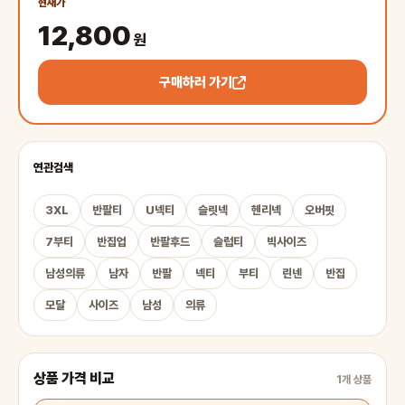
현재가
12,800
원
구매하러 가기
연관검색
3XL
반팔티
U넥티
슬릿넥
헨리넥
오버핏
7부티
반집업
반팔후드
슬럽티
빅사이즈
남성의류
남자
반팔
넥티
부티
린넨
반집
모달
사이즈
남성
의류
상품 가격 비교
1개 상품