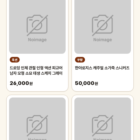
옥션
쿠팡
드로잉 인체 관절 인형 액션 피규어
한아로지스 캐주얼 소가죽 스니커즈
남자 모형 소묘 데생 스케치 그레이
26,000
50,000
원
원