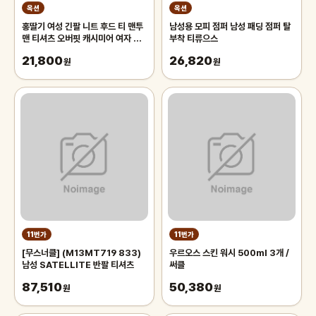
옥션
옥션
홍딸기 여성 긴팔 니트 후드 티 맨투
남성용 모피 점퍼 남성 패딩 점퍼 탈
맨 티셔츠 오버핏 캐시미어 여자 봄
부착 티류으스
가을 겨울 후드티셔츠
21,800
26,820
원
원
11번가
11번가
[무스너클] (M13MT719 833)
우르오스 스킨 워시 500ml 3개 /
남성 SATELLITE 반팔 티셔츠
써클
87,510
50,380
원
원