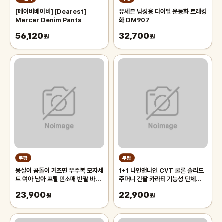
[메이비베이비] [Dearest]
유세븐 남성용 다이얼 운동화 트래킹
Mercer Denim Pants
화 DM907
56,120
32,700
원
원
쿠팡
쿠팡
몽실이 곰돌이 거즈면 우주복 모자세
1+1 나인앤나인 CVT 쿨론 솔리드
트 여아 남아 프릴 민소매 반팔 바디
주머니 긴팔 카라티 기능성 단체복
슈트 벙거지 세트 아기 여름 외출복
작업복 티셔츠
23,900
22,900
원
원