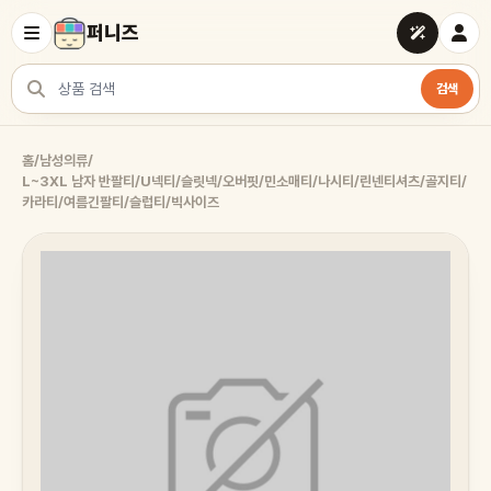
퍼니즈
검색
상품 검색
홈
/
남성의류
/
L~3XL 남자 반팔티/U넥티/슬릿넥/오버핏/민소매티/나시티/린넨티셔츠/골지티/
카라티/여름긴팔티/슬럽티/빅사이즈