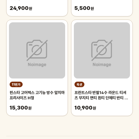
24,900
5,500
원
원
11번가
옥션
핀스타 고어텍스 고기능 방수 앞치마
프린트스타 반팔14수 라운드 티셔
프리사이즈 H형
츠 무지티 면티 흰티 단체티 반티 아
동 기본티 빅사이즈 반팔티 흰티셔츠
15,300
10,900
원
원