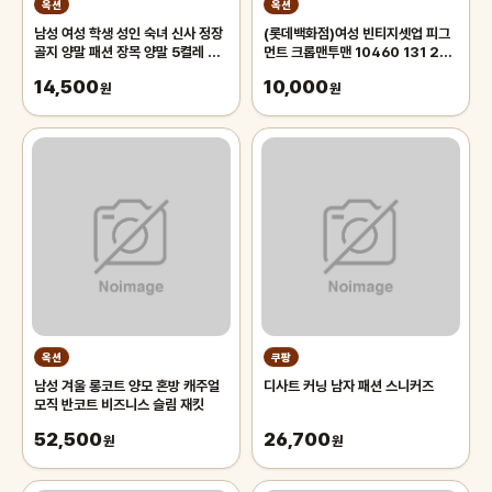
옥션
옥션
남성 여성 학생 성인 숙녀 신사 정장
(롯데백화점)여성 빈티지셋업 피그
골지 양말 패션 장목 양말 5켤레 세
먼트 크롭맨투맨 10460 131 256
트
12
14,500
10,000
원
원
옥션
쿠팡
남성 겨울 롱코트 양모 혼방 캐주얼
디사트 커닝 남자 패션 스니커즈
모직 반코트 비즈니스 슬림 재킷
52,500
26,700
원
원