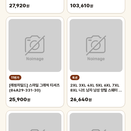
SHORTS
뷔스티에 원피스(EWOPOI0800
27,920
103,610
(WOPC6TDHPZ02)
원
)
원
11번가
옥션
[래핑차일드] 스마일 그래픽 티셔츠
2XL 3XL 4XL 5XL 6XL 7XL
(84A29-331-30)
8XL 니트 남자 남성 양털 스웨터 순
수 색상 두꺼운 하프 하이 칼라 빅 사
25,900
26,640
원
이즈 4xl
원