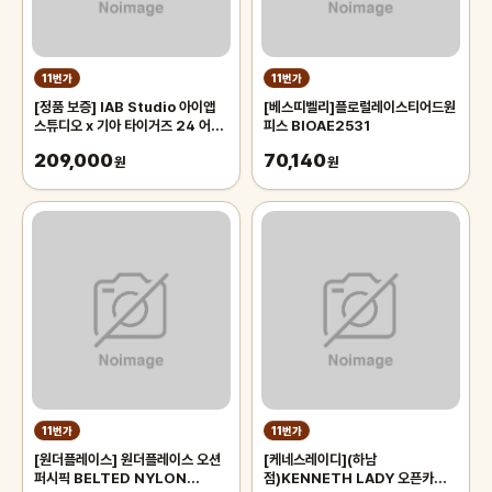
11번가
11번가
[정품 보증] IAB Studio 아이앱
[베스띠벨리]플로럴레이스티어드원
스튜디오 x 기아 타이거즈 24 어센
피스 BIOAE2531
틱 어웨이 유니폼 블랙 논 마킹 버전
209,000
70,140
원
원
11번가
11번가
[원더플레이스] 원더플레이스 오션
[케네스레이디](하남
퍼시픽 BELTED NYLON
점)KENNETH LADY 오픈카라