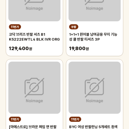
11번가
쿠팡
코닥 브리즈 반팔 셔츠 B1
1+1+1 윈어블 남여공용 무지 기능
K5222EWTL4 BLK IVR ORG
성 쿨 반팔 티셔츠 3P
129,400
19,800
원
원
11번가
11번가
[마에스트로] 브라운 짜임 면 반팔
BYC 여성 반팔런닝 5개세트 흰색