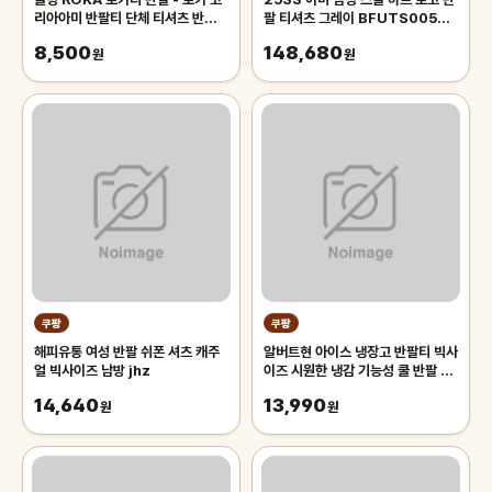
리아아미 반팔티 단체 티셔츠 반티
팔 티셔츠 그레이 BFUTS005
체육대회 유니폼
726 055
8,500
148,680
원
원
쿠팡
쿠팡
해피유통 여성 반팔 쉬폰 셔츠 캐주
알버트현 아이스 냉장고 반팔티 빅사
얼 빅사이즈 남방 jhz
이즈 시원한 냉감 기능성 쿨 반팔 라
운드 티셔츠
14,640
13,990
원
원