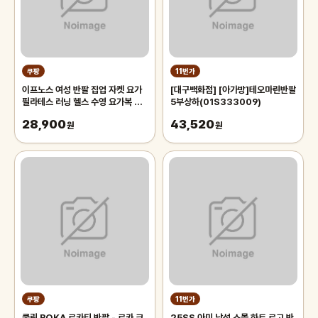
쿠팡
11번가
이프노스 여성 반팔 집업 자켓 요가
[대구백화점] [아가방]테오마린반팔
필라테스 러닝 헬스 수영 요가복 비
5부상하(01S333009)
치 레쉬가드
28,900
43,520
원
원
쿠팡
11번가
쿨링 ROKA 로카티 반팔 - 로카 코
25SS 아미 남성 스몰 하트 로고 반