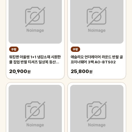
쿠팡
쿠팡
워킹맨 아울렛 1+1 냉감소재 시원한
애슬리오 언더레이어 라운드 반팔 골
쿨 집업 반팔 티셔츠 일상복 등산복
프이너웨어 3팩 AO-BTS02
아웃도어 티셔츠 A305
20,900
25,800
원
원