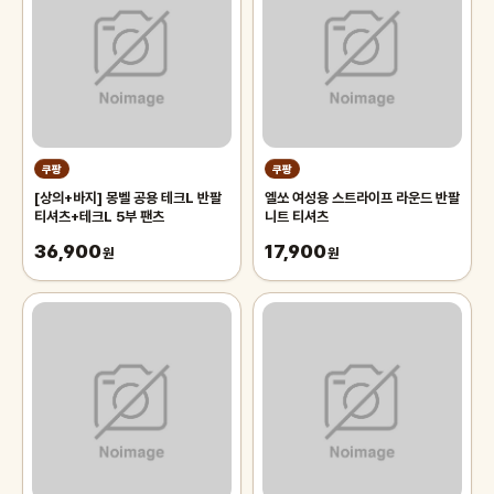
쿠팡
쿠팡
[상의+바지] 몽벨 공용 테크L 반팔
엘쏘 여성용 스트라이프 라운드 반팔
티셔츠+테크L 5부 팬츠
니트 티셔츠
36,900
17,900
원
원