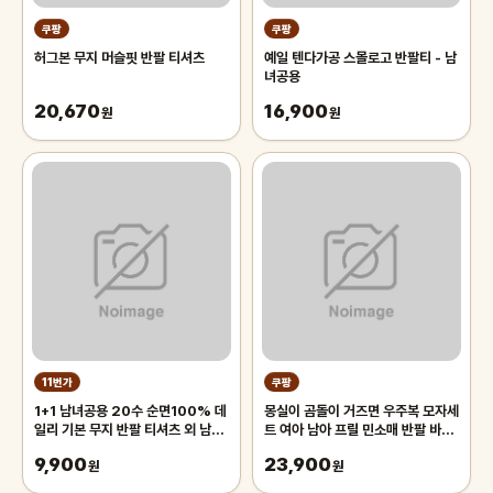
쿠팡
쿠팡
허그본 무지 머슬핏 반팔 티셔츠
예일 텐다가공 스몰로고 반팔티 - 남
녀공용
20,670
16,900
원
원
11번가
쿠팡
1+1 남녀공용 20수 순면100% 데
몽실이 곰돌이 거즈면 우주복 모자세
일리 기본 무지 반팔 티셔츠 외 남자
트 여아 남아 프릴 민소매 반팔 바디
빅사이즈 일자 청바지 데님팬츠
슈트 벙거지 세트 아기 여름 외출복
9,900
23,900
원
원