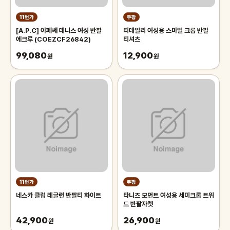
11번가
쿠팡
[A.P.C] 아페쎄 데니스 여성 반팔
티데일리 여성용 스마일 크롭 반팔
에크루 (COEZCF26842)
티셔츠
99,080
12,900
원
원
11번가
쿠팡
네스카 클럽 레글런 반팔티 화이트
타니즈 모먼트 여성용 세미크롭 트위
드 반팔자켓
42,900
26,900
원
원