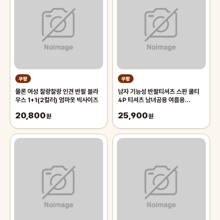
쿠팡
쿠팡
물론 여성 찰랑찰랑 인견 반팔 블라
남자 기능성 반팔티셔츠 스판 쿨티
우스 1+1(2컬러) 엄마옷 빅사이즈
4P 티셔츠 남녀공용 여름용
tanlz-119
20,800
25,900
원
원