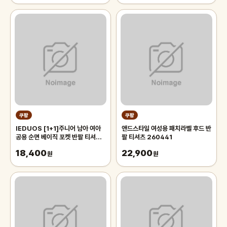
쿠팡
쿠팡
IEDUOS [1+1]주니어 남아 여아
앤드스타일 여성용 패치라벨 후드 반
공용 순면 베이직 포켓 반팔 티셔츠
팔 티셔츠 260441
2P 아동 초등학생 데일리 반팔
18,400
22,900
100% 면
원
원