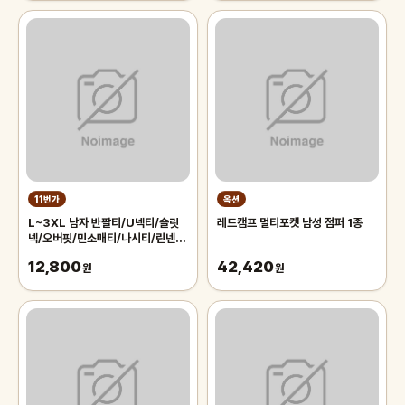
11번가
옥션
L~3XL 남자 반팔티/U넥티/슬릿
레드캠프 멀티포켓 남성 점퍼 1종
넥/오버핏/민소매티/나시티/린넨티
셔츠/골지티/카라티/여름긴팔티/슬
12,800
42,420
럽티/빅사이즈
원
원