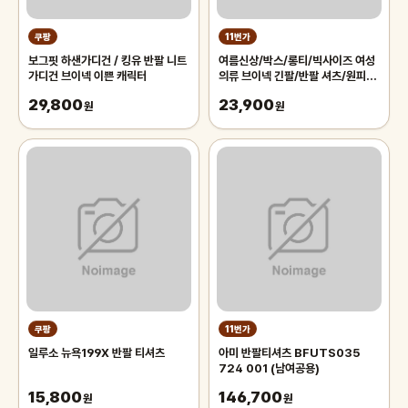
쿠팡
11번가
보그핏 하샌가디건 / 킹유 반팔 니트
여름신상/박스/롱티/빅사이즈 여성
가디건 브이넥 이쁜 캐릭터
의류 브이넥 긴팔/반팔 셔츠/원피
스/루즈핏 무지 라운드 임부복 쁘니
29,800
23,900
원
걸
원
쿠팡
11번가
일루소 뉴욕199X 반팔 티셔츠
아미 반팔티셔츠 BFUTS035
724 001 (남여공용)
15,800
146,700
원
원