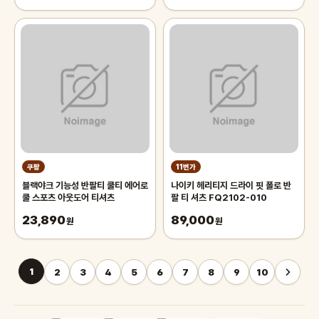
쿠팡
11번가
블랙야크 기능성 반팔티 쿨티 에어로
나이키 헤리티지 드라이 핏 폴로 반
쿨 스포츠 아웃도어 티셔츠
팔 티 셔츠 FQ2102-010
23,890
89,000
원
원
1
2
3
4
5
6
7
8
9
10