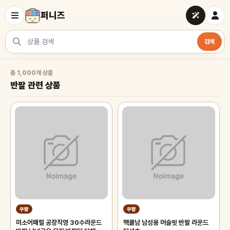
퍼니즈
검색
상품 검색
반팔 관련 상품
총 1,000개 상품
반팔 관련 상품
쿠팡
쿠팡
미소어패럴 공장직영 30수라운드
핵쿨남 남성용 머슬핏 반팔 라운드