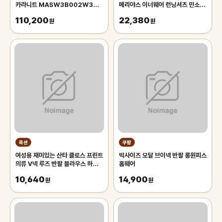
카라니트 MASW3B002W3
메리야스 이너웨어 런닝셔츠 민소매
636523
면속옷
110,200
22,380
원
원
옥션
쿠팡
여성용 재미있는 산타 클로스 프린트
빅사이즈 모달 브이넥 반팔 롱원피스
의류 V넥 루즈 반팔 블라우스 하라
홈웨어
주쿠 상의 크리스마스 티셔츠
10,640
14,900
원
원