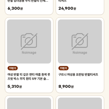
반팔 남녀공용 무지 반팔티 단체티
티셔츠
반티
6,300
24,900
원
원
11번가
11번가
여성 반팔 티 깊은 면티 여름 흰색 루
구트니 여성용 프린팅 반팔티셔츠
즈핏 박스 무지 흰티 5부 기본 슬림
얇은 편한 v넥 브이넥 티 셔츠
5,310
8,900
원
원