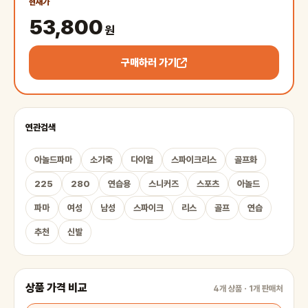
현재가
53,800
원
구매하러 가기
연관검색
아놀드파마
소가죽
다이얼
스파이크리스
골프화
225
280
연습용
스니커즈
스포츠
아놀드
파마
여성
남성
스파이크
리스
골프
연습
추천
신발
상품 가격 비교
4개 상품 · 1개 판매처