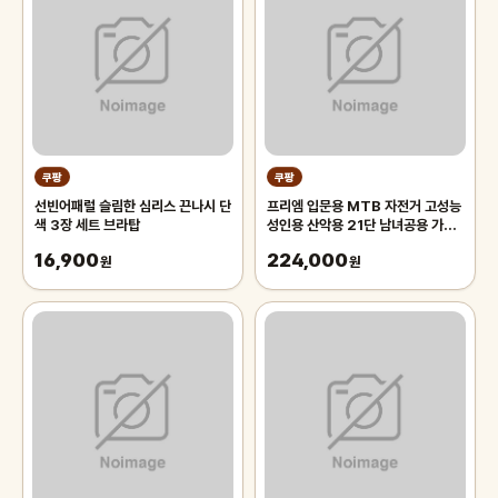
쿠팡
쿠팡
선빈어패럴 슬림한 심리스 끈나시 단
프리엠 입문용 MTB 자전거 고성능
색 3장 세트 브라탑
성인용 산악용 21단 남녀공용 가성
비 학생 출퇴근 등하교, 1개,
16,900
224,000
원
175cm, 그레이 오렌지/21단/26
원
인치/스포크휠