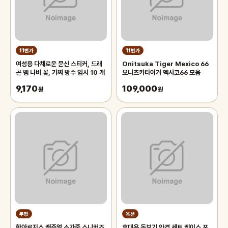
11번가
11번가
여성용 다채로운 문신 스티커, 드래
Onitsuka Tiger Mexico 66
곤 뱀 나비 꽃, 가짜 방수 임시 10 개
오니츠카타이거 멕시코66 모음
9,170
109,000
원
원
쿠팡
옥션
한아로지스 캐주얼 소가죽 스니커즈
휴대용 돋보기 안경 세트 케이스 포