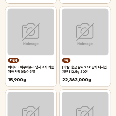
11번가
쿠팡
워터파크 아쿠아슈즈 남자 여자 커플
[비벨] 순금 팔찌 24k 남자 디자인
계곡 서핑 물놀이신발
체인 112.5g 30돈
15,900
22,363,000
원
원