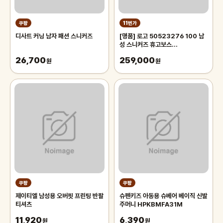
쿠팡
11번가
디사트 커닝 남자 패션 스니커즈
[명품] 로고 50523276 100 남
성 스니커즈 휴고보스
(50523276100)
26,700
259,000
원
원
쿠팡
쿠팡
제이티엘 남성용 오버핏 프린팅 반팔
슈펜키즈 아동용 슈베어 베이직 신발
티셔츠
주머니 HPKBMFA31M
11,920
6,390
원
원