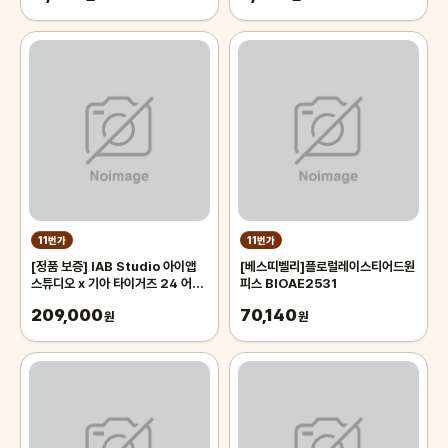
11번가
11번가
[정품 보증] IAB Studio 아이앱
[베스띠벨리]플로럴레이스티어드원
스튜디오 x 기아 타이거즈 24 어센
피스 BIOAE2531
틱 어웨이 유니폼 블랙 논 마킹 버전
209,000
70,140
원
원