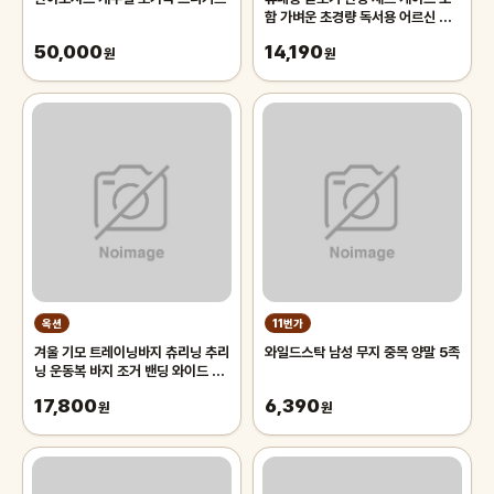
함 가벼운 초경량 독서용 어르신 노
인 노안 50대 확대경 60대 70대
50,000
14,190
원
남성
원
옥션
11번가
겨울 기모 트레이닝바지 츄리닝 추리
와일드스탁 남성 무지 중목 양말 5족
닝 운동복 바지 조거 밴딩 와이드 팬
츠 남자 남성
17,800
6,390
원
원