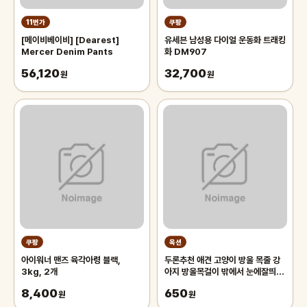
11번가
쿠팡
[메이비베이비] [Dearest]
유세븐 남성용 다이얼 운동화 트래킹
Mercer Denim Pants
화 DM907
56,120
32,700
원
원
쿠팡
옥션
아이워너 맨즈 육각아령 블랙,
두론추천 애견 고양이 방울 목줄 강
3kg, 2개
아지 방울목걸이 밖에서 눈에잘띄는
목줄 애견카페 야외활동용 반려동물
8,400
650
원
원