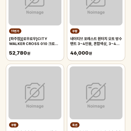
11번가
쿠팡
[파주점][로우로우]CITY
네이티브 포레스트 원터치 오토 방수
WALKER CROSS 010 크로스
텐트 3~4인용, 혼합색상, 3~4인
백 (RCR0103BKZF)
용
52,780
46,000
원
원
쿠팡
옥션