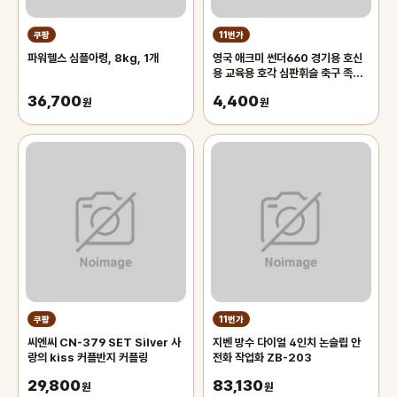
쿠팡
11번가
파워헬스 심플아령, 8kg, 1개
영국 애크미 썬더660 경기용 호신
용 교육용 호각 심판휘슬 축구 족구
주심호루라기
36,700
4,400
원
원
쿠팡
11번가
씨엔씨 CN-379 SET Silver 사
지벤 방수 다이얼 4인치 논슬립 안
랑의 kiss 커플반지 커플링
전화 작업화 ZB-203
29,800
83,130
원
원