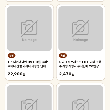
쿠팡
옥션
1+1 나인앤나인 CVT 쿨론 솔리드
딥디크 필로시코스 EDT 딥티크 향
주머니 긴팔 카라티 기능성 단체복
수 시향 시향지 누적판매 20만장
작업복 티셔츠
22,900
2,470
원
원