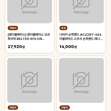
11번가
옥션
[원더플레이스] 원더플레이스 오션
나이키 손목밴드 AC2287-624
퍼시픽 BELTED NYLON
더블와이드 스우시 손목밴드 테니스
SHORTS
농구 축구 헬스 러닝 손목아대 스포
27,920
14,000
(WOPC6TDHPZ02)
원
츠밴드
원
11번가
11번가