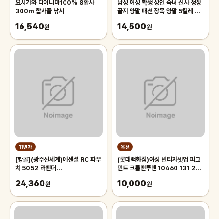
요시가와 다이니마100% 8합사
남성 여성 학생 성인 숙녀 신사 정장
300m 합사줄 낚시
골지 양말 패션 장목 양말 5켤레 세
트
16,540
14,500
원
원
11번가
옥션
[캉골](광주신세계)에센셜 RC 파우
(롯데백화점)여성 빈티지셋업 피그
치 5052 라벤더
먼트 크롭맨투맨 10460 131 256
(KREBPB50520)
12
24,360
10,000
원
원