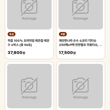
옥션
쿠팡
착즙 100% 프리미엄 레몬즙 레몬
깨끗한나라 순수 소프티 각티슈
수 4박스 (총 56포)
250매x9팩 천연펄프 미용티슈, 3
개, 3개입
37,800
17,500
원
원