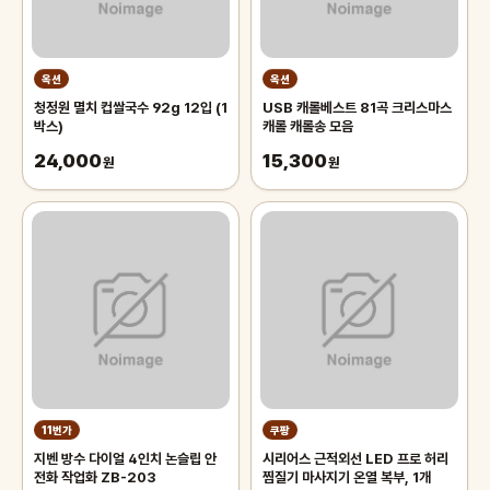
옥션
옥션
청정원 멸치 컵쌀국수 92g 12입 (1
USB 캐롤베스트 81곡 크리스마스
박스)
캐롤 캐롤송 모음
24,000
15,300
원
원
11번가
쿠팡
지벤 방수 다이얼 4인치 논슬립 안
시리어스 근적외선 LED 프로 허리
전화 작업화 ZB-203
찜질기 마사지기 온열 복부, 1개