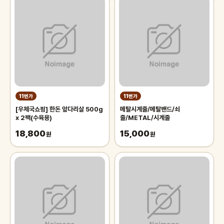
11번가
11번가
[우체국쇼핑] 한돈 앞다리살 500g
메탈시계줄/메탈밴드/쇠
x 2팩(수육용)
줄/METAL/시계줄
18,800
15,000
원
원