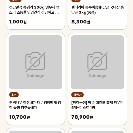
건강알곡 통귀리 300g 앵무새 햄
갤러리아 농부마음햇 당근 국내산 흙
스터 소동물 영양간식 건강하고 깨끗
당근 3kg(중품)
한 개별알곡간식
1,000
8,300
원
원
옥션
11번가
편백나무 경침베개 대 / 경침베개 경
[파격구성] 박준 애즈모 흑채 파우더
침 목침 경추목베개
5개+미스트 1병
10,700
78,900
원
원