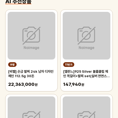
AI 추천상품
쿠팡
11번가
[비벨] 순금 팔찌 24k 남자 디자인
[엘린느]925 Silver 볼륨클립 체
체인 112.5g 30돈
인 목걸이+팔찌 set(실버 천연스피
넬2종)
22,363,000
147,940
원
원