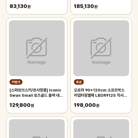
83,130
185,130
원
원
11번가
옥션
[스와로브스키/본사정품] Iconic
오로라 90x120cm 소프트박스
Swan Small 로즈골드 블랙 네크
어댑터링별매 LBDR912S 직사각
리스 5204133
모양의 벨크로부착형 박스 Aurora
129,800
198,000
원
오로라 90x120
원