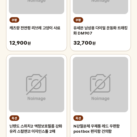
쿠팡
쿠팡
캐츠랑 전연령 리브레 고양이 사료
유세븐 남성용 다이얼 운동화 트래킹
화 DM907
12,900
32,700
원
원
옥션
옥션
닌텐도 스위치2 액정보호필름 강화
N강철분체 우체통 레드 우편함
유리 스컬앤코 이지인스톨 2매
postbox 편지함 건의함