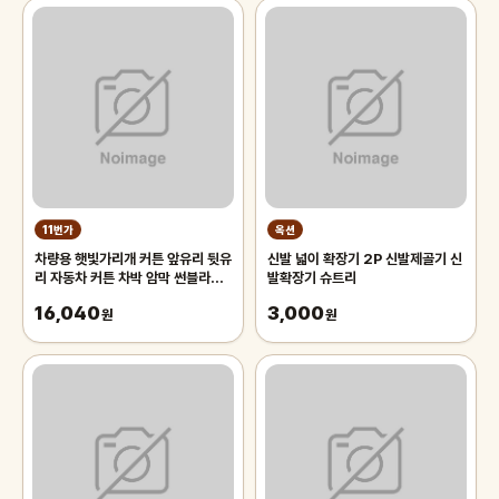
11번가
옥션
차량용 햇빛가리개 커튼 앞유리 뒷유
신발 넓이 확장기 2P 신발제골기 신
리 자동차 커튼 차박 암막 썬블라인
발확장기 슈트리
드 70cm 차량용햇빛가리개 앞유
16,040
3,000
리햇
원
원