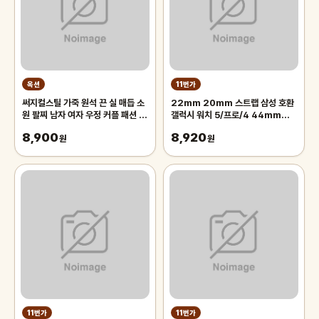
옥션
11번가
써지컬스틸 가죽 원석 끈 실 매듭 소
22mm 20mm 스트랩 삼성 호환
원 팔찌 남자 여자 우정 커플 패션 체
갤럭시 워치 5/프로/4 44mm
인
40mm 액티브 2 밴드 기어 3 스포
8,900
8,920
원
츠 팔찌 4 46mm 42
원
11번가
11번가