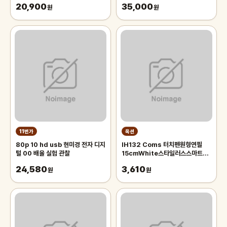
20,900
35,000
원
원
11번가
옥션
80p 10 hd usb 현미경 전자 디지
IH132 Coms 터치펜원형연필
털 00 배율 실험 관찰
15cmWhite스타일러스스마트폰
화면터치펜슬형
24,580
3,610
원
원