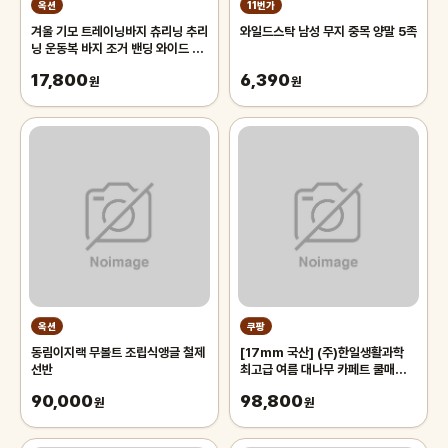
옥션
11번가
겨울 기모 트레이닝바지 츄리닝 추리
와일드스탁 남성 무지 중목 양말 5족
닝 운동복 바지 조거 밴딩 와이드 팬
츠 남자 남성
17,800
6,390
원
원
옥션
쿠팡
동림이지랙 무볼트 조립식앵글 철제
[17mm 국산] (주)한일생활과학
선반
최고급 여름 대나무 카페트 쿨매트
왕골 돗자리 대자리 매트 러그, 거실
90,000
98,800
원
침대 장판 자리_두꺼운 폭신한 튼튼
원
한 시원한 냉감매트, 그린