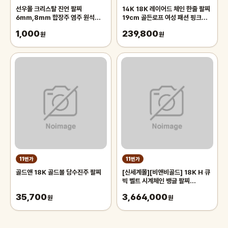
선우몰 크리스탈 진언 팔찌
14K 18K 레이어드 체인 한줄 팔찌
6mm,8mm 합장주 염주 원석팔찌
19cm 골든로프 여성 패션 핑크골
불교악세사리
드 데일리 볼드 금팔찌
1,000
239,800
원
원
11번가
11번가
골드앤 18K 골드볼 담수진주 팔찌
[신세계몰][비앤비골드] 18K H 큐
빅 벨트 시계체인 뱅글 팔찌
GTB36237
35,700
3,664,000
원
원