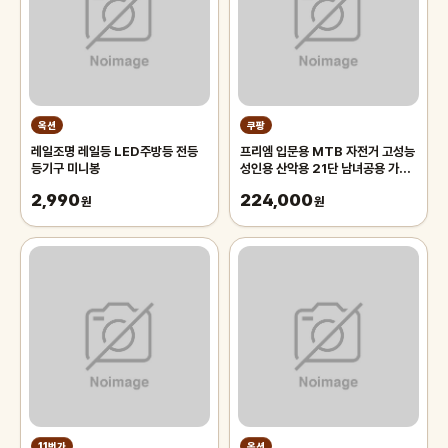
옥션
쿠팡
레일조명 레일등 LED주방등 전등
프리엠 입문용 MTB 자전거 고성능
등기구 미니봉
성인용 산악용 21단 남녀공용 가성
비 학생 출퇴근 등하교, 1개,
2,990
224,000
원
175cm, 그레이 오렌지/21단/26
원
인치/스포크휠
11번가
옥션