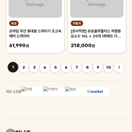
옥션
11번가
프라임 무선 휴대용 드라이기 초고속
[본사직영] 유로블루플러스 차량용
헤어 드라이어
요소수 10L × 25개 1파레트 디젤
프리미엄 국내생산
61,990
218,000
원
원
1
2
3
4
5
6
7
8
9
10
제휴 쇼핑몰