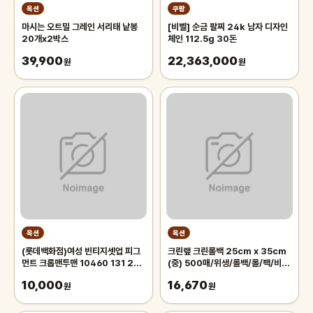
옥션
쿠팡
마시는 오트밀 그레인 서리태 낱봉
[비벨] 순금 팔찌 24k 남자 디자인
20개x2박스
체인 112.5g 30돈
39,900
22,363,000
원
원
옥션
옥션
(롯데백화점)여성 빈티지셋업 피그
크린랲 크린롤백 25cm x 35cm
먼트 크롭맨투맨 10460 131 256
(중) 500매/위생/롤백/롤/팩/비
12
닐/비닐백/투명/봉투/롤팩/일회용/
10,000
16,670
원
봉지
원