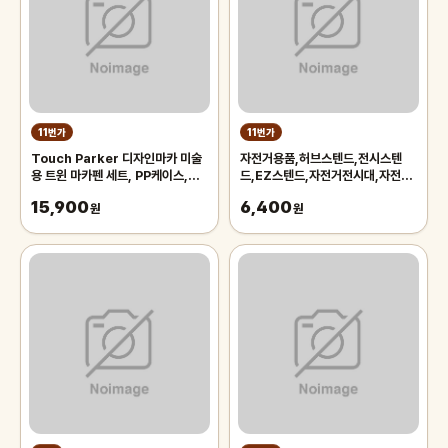
11번가
11번가
Touch Parker 디자인마카 미술
자전거용품,허브스텐드,전시스텐
용 트윈 마카펜 세트, PP케이스,
드,EZ스텐드,자전거전시대,자전거
48색
스텐드,자전거스탠드,자전거거치대
15,900
6,400
원
원