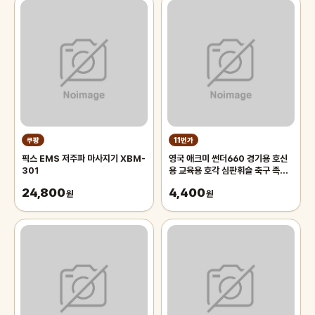
쿠팡
11번가
픽스 EMS 저주파 마사지기 XBM-
영국 애크미 썬더660 경기용 호신
301
용 교육용 호각 심판휘슬 축구 족구
주심호루라기
24,800
4,400
원
원