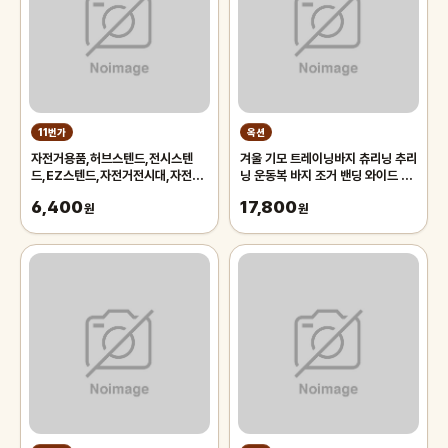
11번가
옥션
자전거용품,허브스텐드,전시스텐
겨울 기모 트레이닝바지 츄리닝 추리
드,EZ스텐드,자전거전시대,자전거
닝 운동복 바지 조거 밴딩 와이드 팬
스텐드,자전거스탠드,자전거거치대
츠 남자 남성
6,400
17,800
원
원