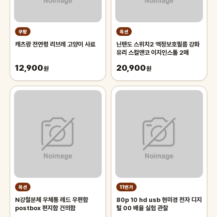
쿠팡
옥션
캐츠랑 전연령 리브레 고양이 사료
닌텐도 스위치2 액정보호필름 강화
유리 스컬앤코 이지인스톨 2매
12,900
20,900
원
원
옥션
11번가
N강철분체 우체통 레드 우편함
80p 10 hd usb 현미경 전자 디지
postbox 편지함 건의함
털 00 배율 실험 관찰