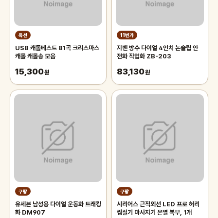
옥션
11번가
USB 캐롤베스트 81곡 크리스마스
지벤 방수 다이얼 4인치 논슬립 안
캐롤 캐롤송 모음
전화 작업화 ZB-203
15,300
83,130
원
원
쿠팡
쿠팡
유세븐 남성용 다이얼 운동화 트래킹
시리어스 근적외선 LED 프로 허리
화 DM907
찜질기 마사지기 온열 복부, 1개