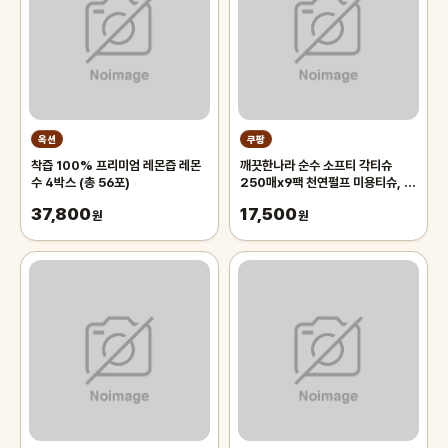
옥션
쿠팡
착즙 100% 프리미엄 레몬즙 레몬
깨끗한나라 순수 소프티 각티슈
수 4박스 (총 56포)
250매x9팩 천연펄프 미용티슈, 3
개, 3개입
37,800
17,500
원
원