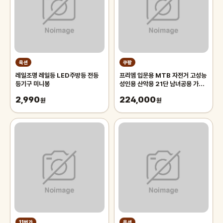
옥션
쿠팡
레일조명 레일등 LED주방등 전등
프리엠 입문용 MTB 자전거 고성능
등기구 미니봉
성인용 산악용 21단 남녀공용 가성
비 학생 출퇴근 등하교, 1개,
2,990
224,000
원
175cm, 그레이 오렌지/21단/26
원
인치/스포크휠
11번가
옥션