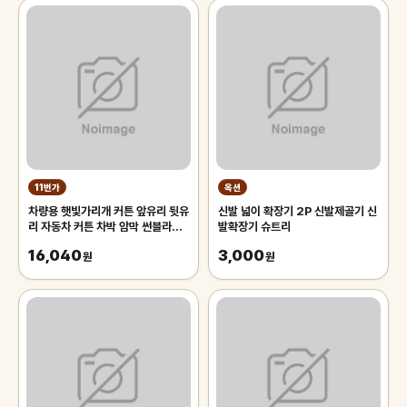
11번가
옥션
차량용 햇빛가리개 커튼 앞유리 뒷유
신발 넓이 확장기 2P 신발제골기 신
리 자동차 커튼 차박 암막 썬블라인
발확장기 슈트리
드 70cm 차량용햇빛가리개 앞유
16,040
3,000
리햇
원
원