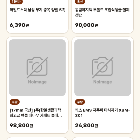
11번가
옥션
와일드스탁 남성 무지 중목 양말 5족
동림이지랙 무볼트 조립식앵글 철제
선반
6,390
90,000
원
원
쿠팡
쿠팡
[17mm 국산] (주)한일생활과학
픽스 EMS 저주파 마사지기 XBM-
최고급 여름 대나무 카페트 쿨매트
301
왕골 돗자리 대자리 매트 러그, 거실
98,800
24,800
침대 장판 자리_두꺼운 폭신한 튼튼
원
원
한 시원한 냉감매트, 그린