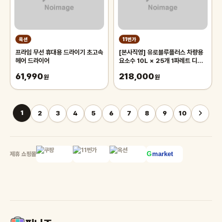
옥션
11번가
프라임 무선 휴대용 드라이기 초고속
[본사직영] 유로블루플러스 차량용
헤어 드라이어
요소수 10L × 25개 1파레트 디젤
프리미엄 국내생산
61,990
218,000
원
원
1
2
3
4
5
6
7
8
9
10
제휴 쇼핑몰