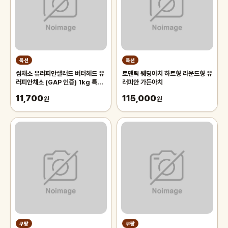
옥션
옥션
쌈채소 유러피안샐러드 버터헤드 유
로맨틱 웨딩아치 하트형 라운드형 유
러피안채소 (GAP 인증) 1kg 특가
러피안 가든아치
행사 3-6종 당일수확 산지직송
11,700
115,000
원
원
쿠팡
쿠팡