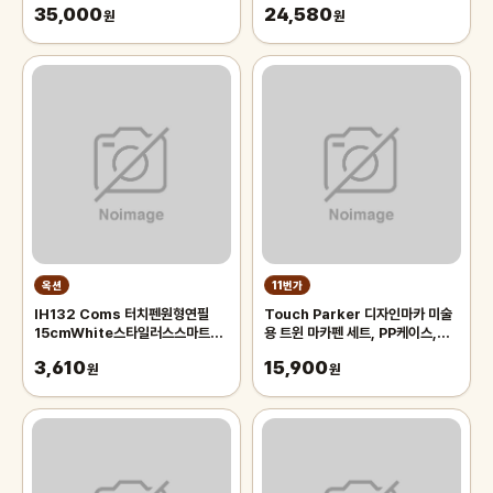
35,000
24,580
원
원
옥션
11번가
IH132 Coms 터치펜원형연필
Touch Parker 디자인마카 미술
15cmWhite스타일러스스마트폰
용 트윈 마카펜 세트, PP케이스,
화면터치펜슬형
48색
3,610
15,900
원
원