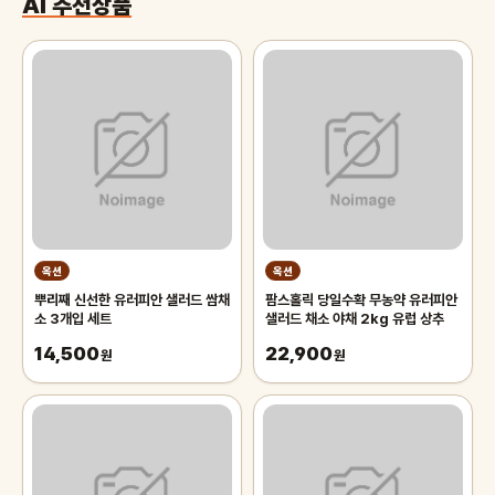
AI 추천상품
옥션
옥션
뿌리째 신선한 유러피안 샐러드 쌈채
팜스홀릭 당일수확 무농약 유러피안
소 3개입 세트
샐러드 채소 야채 2kg 유럽 상추
14,500
22,900
원
원