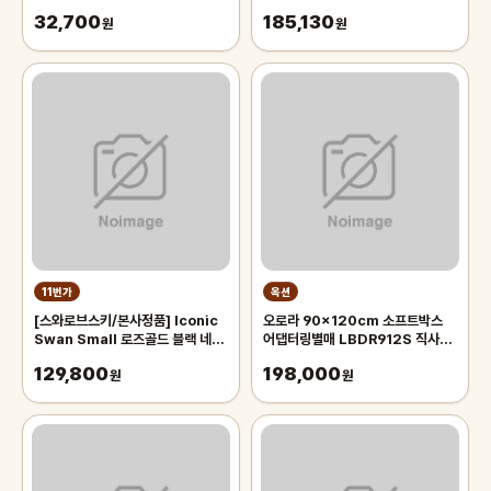
32,700
185,130
원
원
11번가
옥션
[스와로브스키/본사정품] Iconic
오로라 90x120cm 소프트박스
Swan Small 로즈골드 블랙 네크
어댑터링별매 LBDR912S 직사각
리스 5204133
모양의 벨크로부착형 박스 Aurora
129,800
198,000
원
오로라 90x120
원