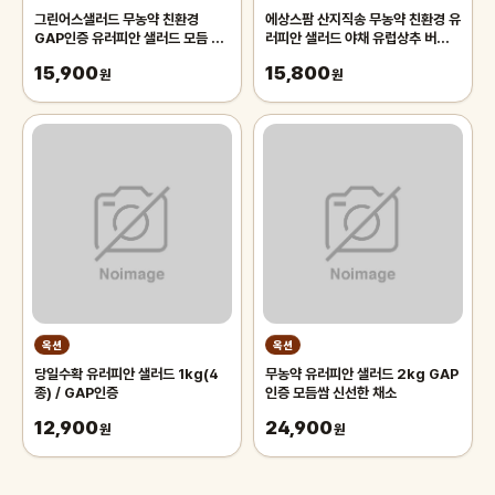
그린어스샐러드 무농약 친환경
에상스팜 산지직송 무농약 친환경 유
GAP인증 유러피안 샐러드 모듬 4
러피안 샐러드 야채 유럽상추 버터헤
종, 1kg, 1박스
드 바타비아 로메인 크리스탈 멀티리
15,900
15,800
원
프 오크리프 모듬쌈 쌈채소
원
옥션
옥션
당일수확 유러피안 샐러드 1kg(4
무농약 유러피안 샐러드 2kg GAP
종) / GAP인증
인증 모듬쌈 신선한 채소
12,900
24,900
원
원