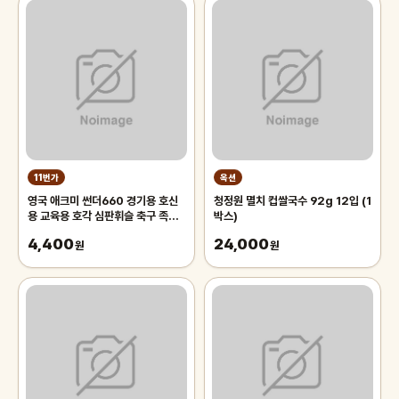
11번가
옥션
영국 애크미 썬더660 경기용 호신
청정원 멸치 컵쌀국수 92g 12입 (1
용 교육용 호각 심판휘슬 축구 족구
박스)
주심호루라기
4,400
24,000
원
원