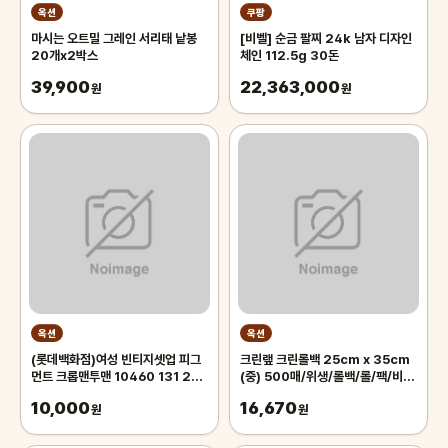
옥션
쿠팡
마시는 오트밀 그레인 서리태 낱봉
[비벨] 순금 팔찌 24k 남자 디자인
20개x2박스
체인 112.5g 30돈
39,900
22,363,000
원
원
옥션
옥션
(롯데백화점)여성 빈티지셋업 피그
크린랲 크린롤백 25cm x 35cm
먼트 크롭맨투맨 10460 131 256
(중) 500매/위생/롤백/롤/팩/비
12
닐/비닐백/투명/봉투/롤팩/일회용/
10,000
16,670
원
봉지
원