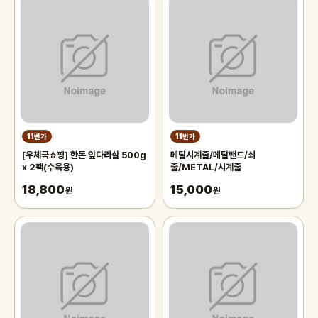
11번가
11번가
[우체국쇼핑] 한돈 앞다리살 500g
메탈시계줄/메탈밴드/쇠
x 2팩(수육용)
줄/METAL/시계줄
18,800
15,000
원
원