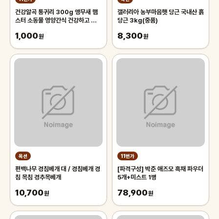
건강알곡 통귀리 300g 앵무새 햄
갤러리아 농부마음햇 당근 국내산 흙
스터 소동물 영양간식 건강하고 깨끗
당근 3kg(중품)
한 개별알곡간식
1,000
8,300
원
원
옥션
11번가
편백나무 경침베개 대 / 경침베개 경
[파격구성] 박준 애즈모 흑채 파우더
침 목침 경추목베개
5개+미스트 1병
10,700
78,900
원
원