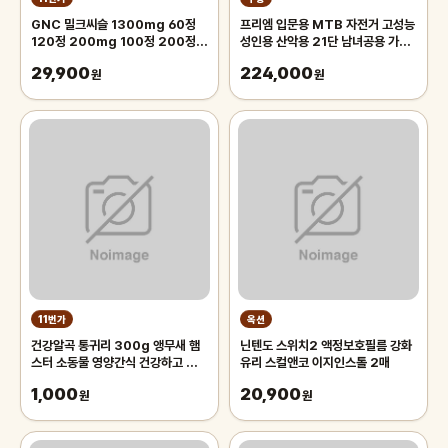
GNC 밀크씨슬 1300mg 60정
프리엠 입문용 MTB 자전거 고성능
120정 200mg 100정 200정
성인용 산악용 21단 남녀공용 가성
300정
비 학생 출퇴근 등하교, 1개,
29,900
224,000
원
175cm, 그레이 오렌지/21단/26
원
인치/스포크휠
11번가
옥션
건강알곡 통귀리 300g 앵무새 햄
닌텐도 스위치2 액정보호필름 강화
스터 소동물 영양간식 건강하고 깨끗
유리 스컬앤코 이지인스톨 2매
한 개별알곡간식
1,000
20,900
원
원