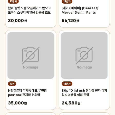
11번가
11번가
한미 헬멧 모음 오픈페이스 반모 오
[메이비베이비] [Dearest]
토바이 스쿠터 배달용 입문용 초보
Mercer Denim Pants
30,000
56,120
원
원
옥션
11번가
N강철분체 우체통 레드 우편함
80p 10 hd usb 현미경 전자 디지
postbox 편지함 건의함
털 00 배율 실험 관찰
35,000
24,580
원
원