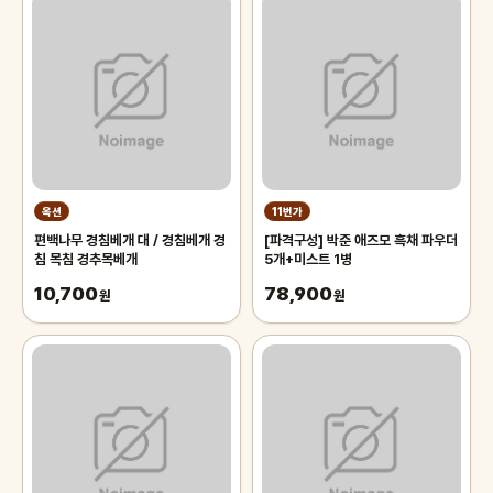
옥션
11번가
편백나무 경침베개 대 / 경침베개 경
[파격구성] 박준 애즈모 흑채 파우더
침 목침 경추목베개
5개+미스트 1병
10,700
78,900
원
원