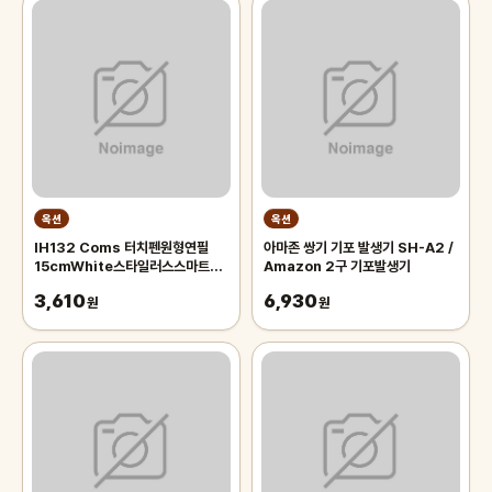
옥션
옥션
IH132 Coms 터치펜원형연필
아마존 쌍기 기포 발생기 SH-A2 /
15cmWhite스타일러스스마트폰
Amazon 2구 기포발생기
화면터치펜슬형
3,610
6,930
원
원