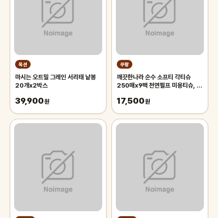
옥션
쿠팡
마시는 오트밀 그레인 서리태 낱봉
깨끗한나라 순수 소프티 각티슈
20개x2박스
250매x9팩 천연펄프 미용티슈, 3
개, 3개입
39,900
17,500
원
원