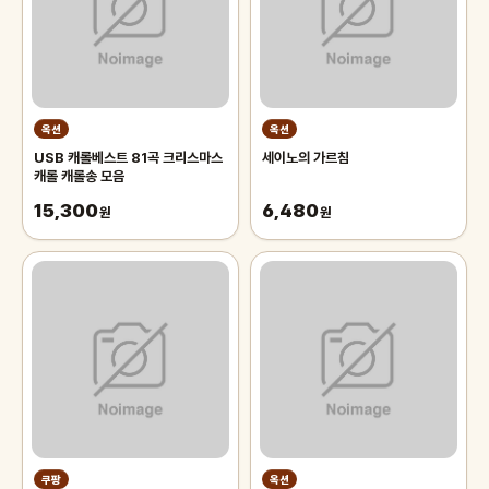
옥션
옥션
USB 캐롤베스트 81곡 크리스마스
세이노의 가르침
캐롤 캐롤송 모음
15,300
6,480
원
원
쿠팡
옥션