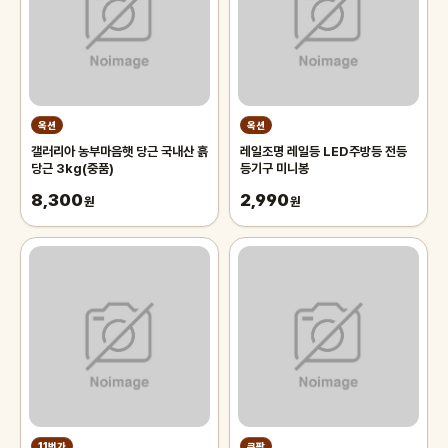
옥션
옥션
갤러리아 농부마음햇 당근 국내산 흙
레일조명 레일등 LED주방등 전등
당근 3kg(중품)
등기구 미니봉
8,300
2,990
원
원
11번가
쿠팡