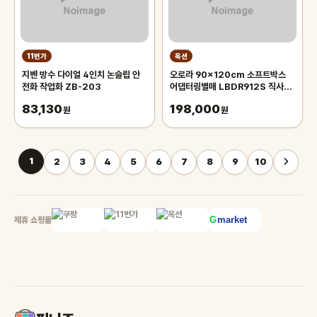
11번가
옥션
지벤 방수 다이얼 4인치 논슬립 안
오로라 90x120cm 소프트박스
전화 작업화 ZB-203
어댑터링별매 LBDR912S 직사각
모양의 벨크로부착형 박스 Aurora
83,130
198,000
원
오로라 90x120
원
1
2
3
4
5
6
7
8
9
10
제휴 쇼핑몰