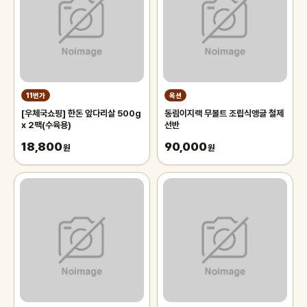
11번가
옥션
[우체국쇼핑] 한돈 앞다리살 500g
동림이지랙 무볼트 조립식앵글 철제
x 2팩(수육용)
선반
18,800
90,000
원
원