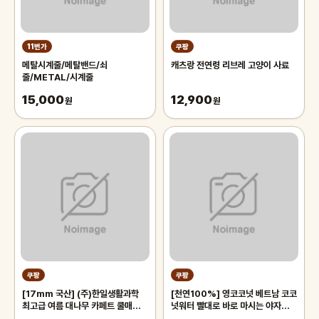
11번가
쿠팡
메탈시계줄/메탈밴드/쇠
캐츠랑 전연령 리브레 고양이 사료
줄/METAL/시계줄
15,000
12,900
원
원
쿠팡
쿠팡
[17mm 국산] (주)한일생활과학
[천연100%] 영코코넛 베트남 코코
최고급 여름 대나무 카페트 쿨매트
넛워터 빨대로 바로 마시는 야자열매
왕골 돗자리 대자리 매트 러그, 거실
야자수 디아머스, 1박스, 2kg 내외