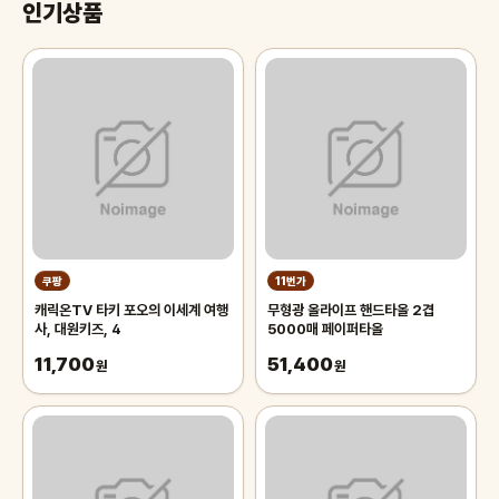
인기상품
쿠팡
11번가
캐릭온TV 타키 포오의 이세계 여행
무형광 올라이프 핸드타올 2겹
사, 대원키즈, 4
5000매 페이퍼타올
11,700
51,400
원
원