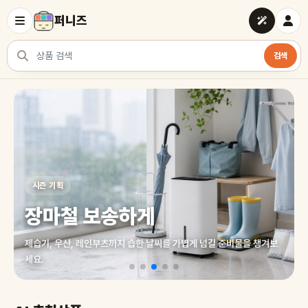
퍼니즈
검색
상품 검색
여러 쇼핑몰 상품을 한곳에서 찾아보세요
시즌 기획
장마철 보송하게
제습기, 우산, 레인부츠까지 습한 날씨를 가볍게 넘길 준비물을 챙겨보
세요.