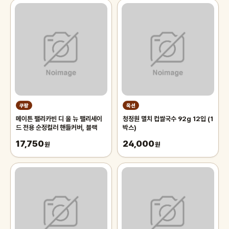
쿠팡
옥션
메이튼 팰리카빈 디 올 뉴 팰리세이
청정원 멸치 컵쌀국수 92g 12입 (1
드 전용 순정컬러 핸들커버, 블랙
박스)
17,750
24,000
원
원