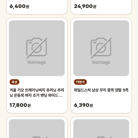
스텐드,자전거스탠드,자전거거치대
6,400
24,900
원
원
옥션
11번가
겨울 기모 트레이닝바지 츄리닝 추리
와일드스탁 남성 무지 중목 양말 5족
닝 운동복 바지 조거 밴딩 와이드 팬
츠 남자 남성
17,800
6,390
원
원