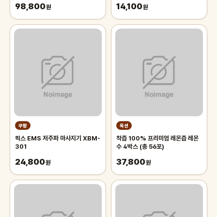
98,800
14,100
침대 장판 자리_두꺼운 폭신한 튼튼
원
(2과입)
원
한 시원한 냉감매트, 그린
쿠팡
옥션
픽스 EMS 저주파 마사지기 XBM-
착즙 100% 프리미엄 레몬즙 레몬
301
수 4박스 (총 56포)
24,800
37,800
원
원