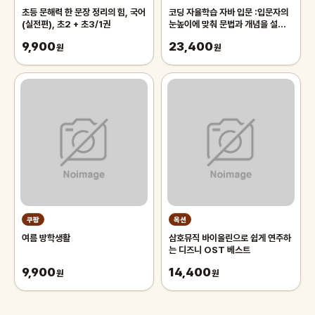
초등 문해력 한 문장 정리의 힘, 국어
코딩 자율학습 자바 입문 :입문자의
(실전편), 초2 + 초3/1권
눈높이에 맞춰 문법과 개념을 설명하
는 자바 입문서
9,900
23,400
원
원
쿠팡
옥션
여름 방학생활
삼호뮤직 바이올린으로 쉽게 연주하
는 디즈니 OST 베스트
9,900
14,400
원
원