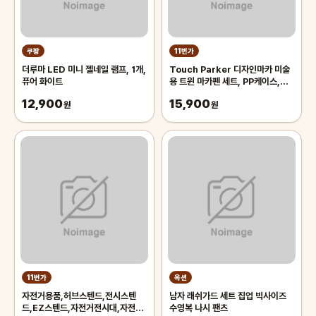
쿠팡
11번가
더루마 LED 미니 젤네일 램프, 1개,
Touch Parker 디자인마카 미술
퓨어 화이트
용 트윈 마카펜 세트, PP케이스,
48색
12,900
15,900
원
원
11번가
옥션
자전거용품,허브스텐드,전시스텐
남자 래쉬가드 세트 집업 빅사이즈
드,EZ스텐드,자전거전시대,자전거
수영복 나시 팬츠