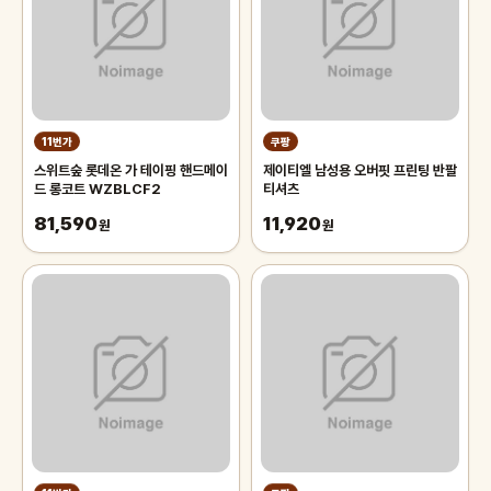
11번가
쿠팡
스위트숲 롯데온 가 테이핑 핸드메이
제이티엘 남성용 오버핏 프린팅 반팔
드 롱코트 WZBLCF2
티셔츠
81,590
11,920
원
원