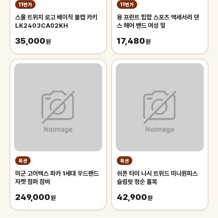
11번가
11번가
스몰 트위치 로고 베이직 볼캡 카키
용 프린트 힙합 스포츠 액세서리 댄
LK2403CA02KH
스 헤어 밴드 여성 및
35,000
17,480
원
원
옥션
옥션
미군 고어텍스 파카 1세대 우드랜드
쉬폰 타이 나시 트위드 미니원피스
자켓 점퍼 잠바
슬림핏 청순 홀복
249,000
42,900
원
원