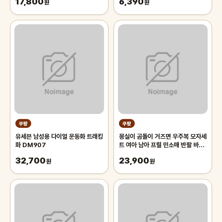
17,800
6,390
원
원
쿠팡
쿠팡
유세븐 남성용 다이얼 운동화 트래킹
몽실이 곰돌이 거즈면 우주복 모자세
화 DM907
트 여아 남아 프릴 민소매 반팔 바디
슈트 벙거지 세트 아기 여름 외출복
32,700
23,900
원
원