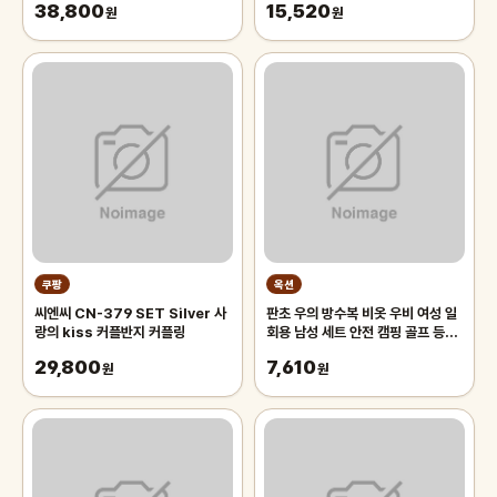
38,800
15,520
원피스
원
원
쿠팡
옥션
씨엔씨 CN-379 SET Silver 사
판초 우의 방수복 비옷 우비 여성 일
랑의 kiss 커플반지 커플링
회용 남성 세트 안전 캠핑 골프 등산
낚시
29,800
7,610
원
원