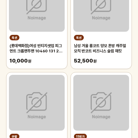
옥션
옥션
(롯데백화점)여성 빈티지셋업 피그
남성 겨울 롱코트 양모 혼방 캐주얼
먼트 크롭맨투맨 10460 131 256
모직 반코트 비즈니스 슬림 재킷
12
10,000
52,500
원
원
쿠팡
11번가