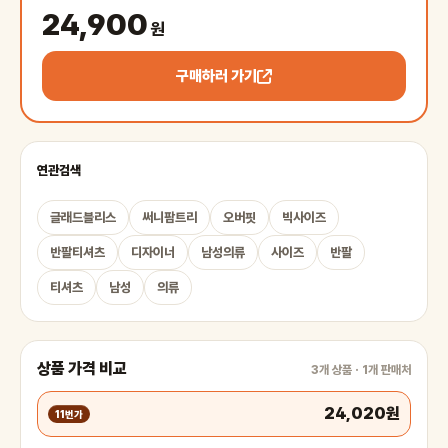
24,900
원
구매하러 가기
연관검색
글래드블리스
써니팜트리
오버핏
빅사이즈
반팔티셔츠
디자이너
남성의류
사이즈
반팔
티셔츠
남성
의류
상품 가격 비교
3개 상품 · 1개 판매처
24,020원
11번가