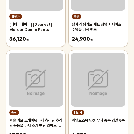
11번가
옥션
[메이비베이비] [Dearest]
남자 래쉬가드 세트 집업 빅사이즈
Mercer Denim Pants
수영복 나시 팬츠
56,120
24,900
원
원
옥션
11번가
겨울 기모 트레이닝바지 츄리닝 추리
와일드스탁 남성 무지 중목 양말 5족
닝 운동복 바지 조거 밴딩 와이드 팬
츠 남자 남성