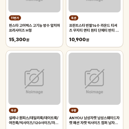
11번가
옥션
핀스타 고어텍스 고기능 방수 앞치마
프린트스타 반팔14수 라운드 티셔
프리사이즈 H형
츠 무지티 면티 흰티 단체티 반티 아
동 기본티 빅사이즈 반팔티 흰티셔츠
15,300
10,900
원
원
옥션
쿠팡
설레나 원피스/데일리룩/데이트룩/
ANYOU 남성자켓 남성스웨이드자
여친룩/빅사이즈/120사이즈/자체
켓 패션 자켓 빅사이즈 점퍼 남자자
제작/미니/롱/랩/플리츠/프릴/반팔
켓