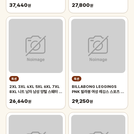
37,440
27,800
원
원
옥션
옥션
2XL 3XL 4XL 5XL 6XL 7XL
BILLABONG LEGGINGS
8XL 니트 남자 남성 양털 스웨터 순
PNK 빌라봉 여성 레깅스 스포츠 수
수 색상 두꺼운 하프 하이 칼라 빅 사
영 워터파크 비치웨어 운동
26,640
29,250
이즈 4xl
원
AJ013-400)
원