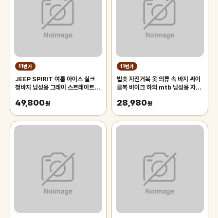
11번가
11번가
JEEP SPIRIT 여름 아이스 실크
빕숏 자전거복 옷 의류 속 바지 싸이
청바지 남성용 그레이 스트레이트 캐
클복 바이크 하의 mtb 남성용 자전
주얼 바지
거 턱받이 바지, 아웃도어 웨어,
49,800
28,980
원
MTB
원