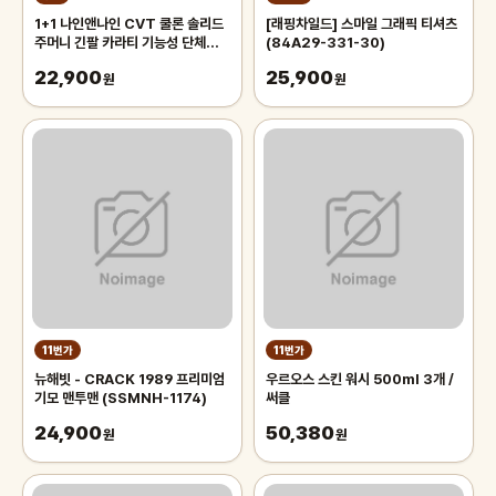
1+1 나인앤나인 CVT 쿨론 솔리드
[래핑차일드] 스마일 그래픽 티셔츠
주머니 긴팔 카라티 기능성 단체복
(84A29-331-30)
작업복 티셔츠
22,900
25,900
원
원
11번가
11번가
뉴해빗 - CRACK 1989 프리미엄
우르오스 스킨 워시 500ml 3개 /
기모 맨투맨 (SSMNH-1174)
써클
24,900
50,380
원
원