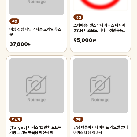
옥션
쿠팡
스타배송- 센스바디 가디스 아시아
여성 경량 패딩 덕다운 오리털 루즈
08.H 마츠모토 나나미 성인용품
핏
AV배우 자위 주말배송 가능
95,000
원
37,800
원
11번가
쿠팡
[Targus] 타거스 12인치 노트북
남성 여름바지 테이퍼드 리오셀 썸머
가방 그리드 맥북용 메신저백
아이스 데님 청바지