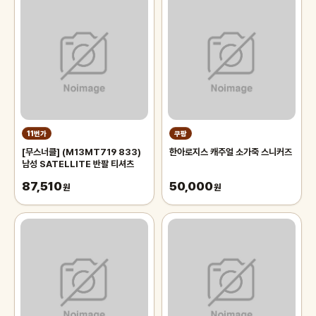
11번가
쿠팡
[무스너클] (M13MT719 833)
한아로지스 캐주얼 소가죽 스니커즈
남성 SATELLITE 반팔 티셔츠
87,510
50,000
원
원