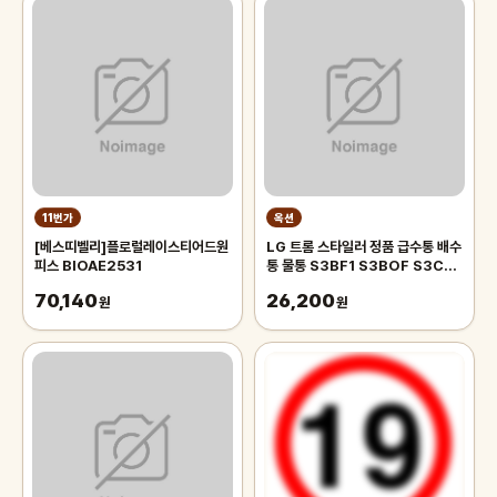
11번가
옥션
[베스띠벨리]플로럴레이스티어드원
LG 트롬 스타일러 정품 급수통 배수
피스 BIOAE2531
통 물통 S3BF1 S3BOF S3CW
S3TF S3WER
70,140
26,200
원
원