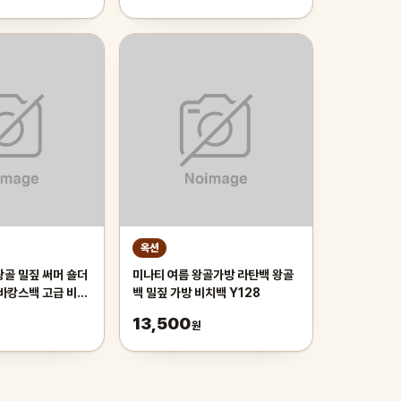
옥션
왕골 밀짚 써머 숄더
미나티 여름 왕골가방 라탄백 왕골
 바캉스백 고급 비치
백 밀짚 가방 비치백 Y128
지
13,500
원