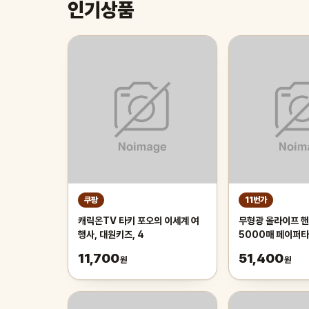
인기상품
쿠팡
11번가
캐릭온TV 타키 포오의 이세계 여
무형광 올라이프 핸
행사, 대원키즈, 4
5000매 페이퍼
11,700
51,400
원
원