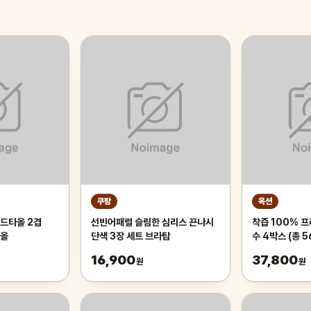
쿠팡
옥션
드타올 2겹
선빈어패럴 슬림한 심리스 끈나시
착즙 100% 
타올
단색 3장 세트 브라탑
수 4박스 (총 5
16,900
37,800
원
원