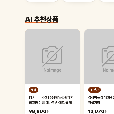
AI 추천상품
쿠팡
11번가
[17mm 국산] (주)한일생활과학
감성아는샵 1인용
최고급 여름 대나무 카페트 쿨매트
왕골자리
왕골 돗자리 대자리 매트 러그, 거
98,800
13,070
원
원
실 침대 장판 자리_두꺼운 폭신한