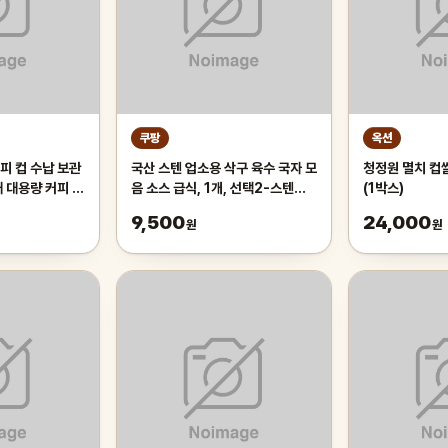
쿠팡
옥션
피 컵 수납 보관
국산 스텐 업소용 삭구 육수 국자 모
청정원 멸치 컵쌀
대 대용량 커피 트
음 소스 급식, 1개, 선택2-스텐파
(1박스)
 화이트
란삭구 대
9,500
24,000
원
원