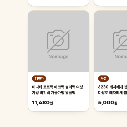
튼튼한 시원한 냉감매트, 그린
11번가
옥션
미나티 토트백 에코백 숄더백 여성
6230 레자베개 청대베개 대베개
가방 버킷백 가을가방 왕골백
다용도 레자베개 
11,480
5,000
원
원