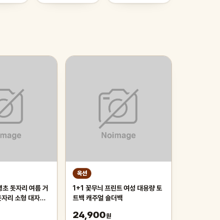
옥션
생초 돗자리 여름 거
1+1 꽃무늬 프린트 여성 대용량 토
돗자리 소형 대자리
트백 캐주얼 숄더백
 자리
24,900
원