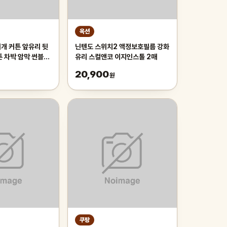
옥션
개 커튼 앞유리 뒷
닌텐도 스위치2 액정보호필름 강화
튼 차박 암막 썬블라
유리 스컬앤코 이지인스톨 2매
차량용햇빛가리개 앞
20,900
원
쿠팡