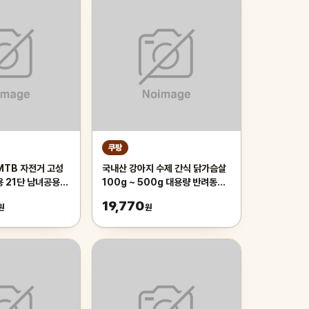
쿠팡
MTB 자전거 고성
국내산 강아지 수제 간식 닭가슴살
용 21단 남녀공용
100g ~ 500g 대용량 반려동물
근 등하교, 1개,
치석제거 육포 개맛도리, 250g, 2
19,770
원
원
이 오렌지/21단/26
개