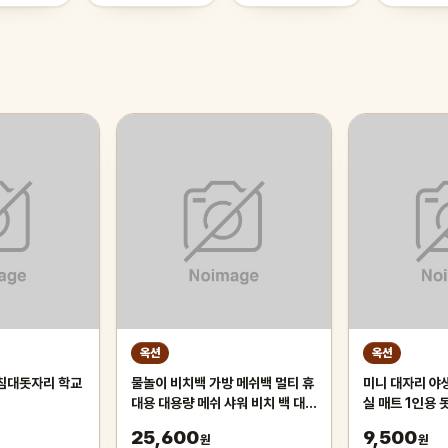
옥션
옥션
 침대돗자리 학교
물놀이 비치백 가방 메쉬백 멀티 휴
미니 대자리 야
대용 대용량 메쉬 샤워 비치 백 대학
실 매트 1인용 
기숙사 욕실 토트 트라용 내구성
발매트용 시원한
25,600
9,500
원
원