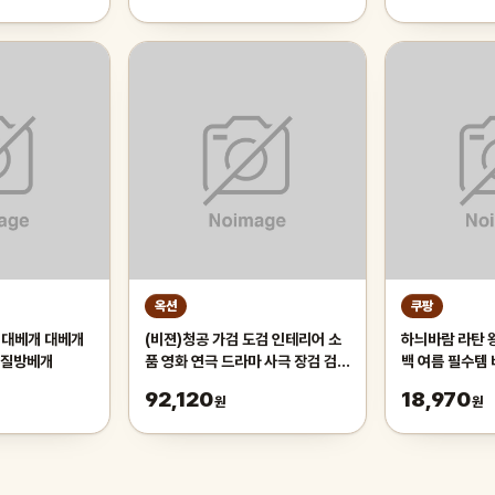
옥션
쿠팡
(비젼)청공 가검 도검 인테리어 소
하늬바람 라탄 
찜질방베개
품 영화 연극 드라마 사극 장검 검도
백 여름 필수템
수련도 수련 무술
백 토트백 휴양
92,120
18,970
원
원