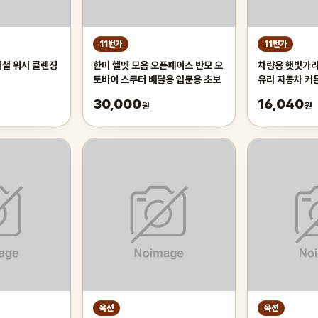
11번가
11번가
이셜 워시 클렌징
한미 헬멧 모음 오픈페이스 반모 오
차량용 햇빛가리
토바이 스쿠터 배달용 입문용 초보
유리 자동차 커
인드 70cm 
30,000
16,040
원
원
유리햇
옥션
옥션