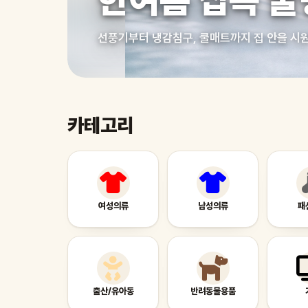
한여름 집콕 쿨
선풍기부터 냉감침구, 쿨매트까지 집 안을 시
카테고리
여성의류
남성의류
패
출산/유아동
반려동물용품