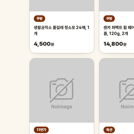
쿠팡
쿠팡
생활공작소 물걸레 청소포 24매, 1
센카 퍼펙트 휩 페
개
폼, 120g, 2개
4,500
14,800
원
원
11번가
옥션