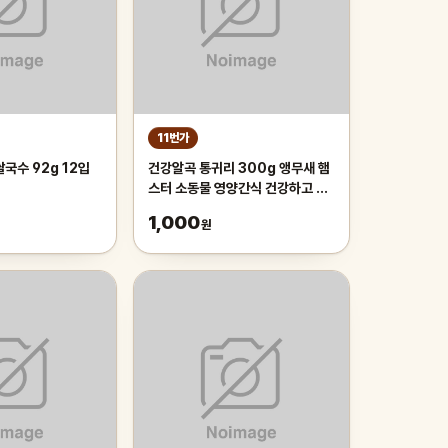
11번가
국수 92g 12입
건강알곡 통귀리 300g 앵무새 햄
스터 소동물 영양간식 건강하고 깨
끗한 개별알곡간식
1,000
원