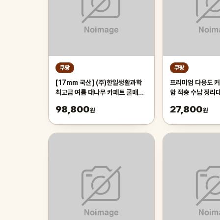
쿠팡
쿠팡
[17mm 국산] (주)한일생활과학
프리미엄 다용도 커
최고급 여름 대나무 카페트 쿨매트
함 적층 수납 정리
왕골 돗자리 대자리 매트 러그, 거
레이 보관함, 1개,
98,800
27,800
원
원
실 침대 장판 자리_두꺼운 폭신한
튼튼한 시원한 냉감매트, 그린