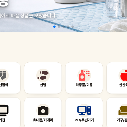
링
원하게 바꿀 상품을 모았습니다.
션잡화
신발
화장품/미용
신선
가전
휴대폰/카메라
PC/주변기기
가구/