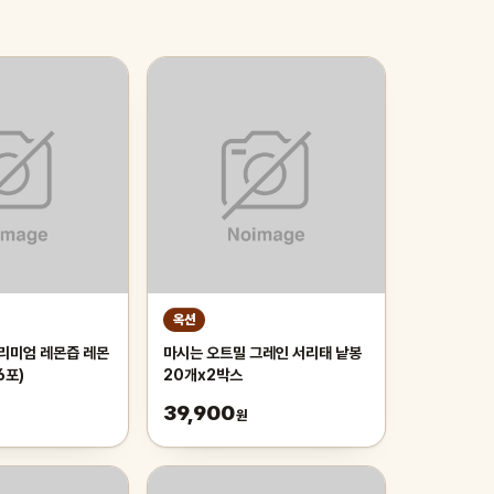
옥션
프리미엄 레몬즙 레몬
마시는 오트밀 그레인 서리태 낱봉
6포)
20개x2박스
39,900
원