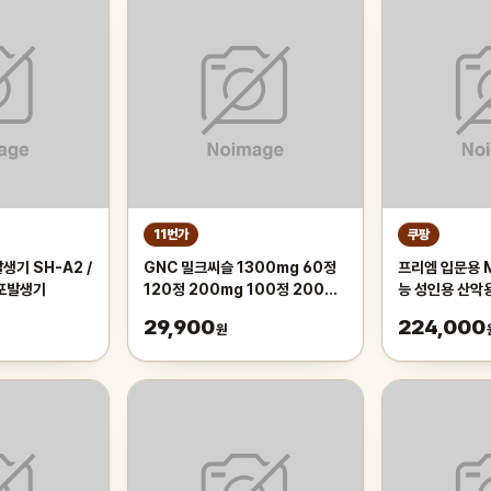
11번가
쿠팡
생기 SH-A2 /
GNC 밀크씨슬 1300mg 60정
프리엠 입문용 
기포발생기
120정 200mg 100정 200정
능 성인용 산악
300정
가성비 학생 출퇴
29,900
224,000
원
175cm, 그레
인치/스포크휠