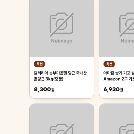
옥션
옥션
갤러리아 농부마음햇 당근 국내산
아마존 쌍기 기포 발
흙당근 3kg(중품)
Amazon 2구 
8,300
6,930
원
원