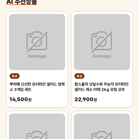
AI 추천상품
옥션
옥션
뿌리째 신선한 유러피안 샐러드 쌈채
팜스홀릭 당일수확 무농약 유러피안
소 3개입 세트
샐러드 채소 야채 2kg 유럽 상추
14,500
22,900
원
원