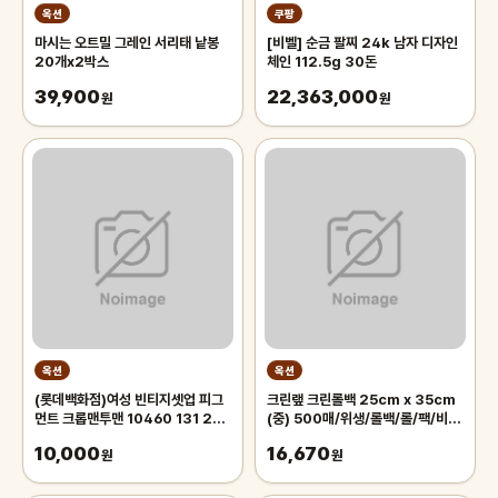
옥션
쿠팡
마시는 오트밀 그레인 서리태 낱봉
[비벨] 순금 팔찌 24k 남자 디자인
20개x2박스
체인 112.5g 30돈
39,900
22,363,000
원
원
옥션
옥션
(롯데백화점)여성 빈티지셋업 피그
크린랲 크린롤백 25cm x 35cm
먼트 크롭맨투맨 10460 131 256
(중) 500매/위생/롤백/롤/팩/비
12
닐/비닐백/투명/봉투/롤팩/일회용/
10,000
16,670
원
봉지
원