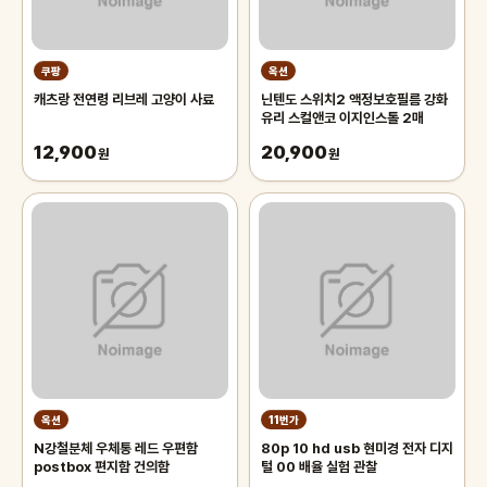
쿠팡
옥션
캐츠랑 전연령 리브레 고양이 사료
닌텐도 스위치2 액정보호필름 강화
유리 스컬앤코 이지인스톨 2매
12,900
20,900
원
원
옥션
11번가
N강철분체 우체통 레드 우편함
80p 10 hd usb 현미경 전자 디지
postbox 편지함 건의함
털 00 배율 실험 관찰