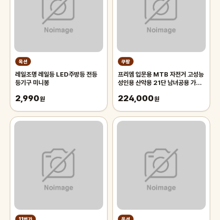
옥션
쿠팡
레일조명 레일등 LED주방등 전등
프리엠 입문용 MTB 자전거 고성능
등기구 미니봉
성인용 산악용 21단 남녀공용 가성
비 학생 출퇴근 등하교, 1개,
2,990
224,000
원
175cm, 그레이 오렌지/21단/26
원
인치/스포크휠
11번가
옥션