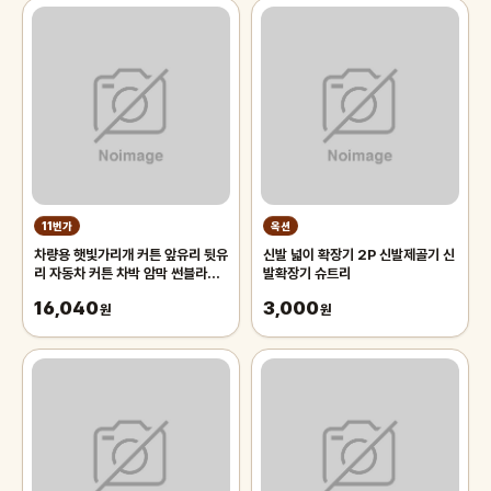
11번가
옥션
차량용 햇빛가리개 커튼 앞유리 뒷유
신발 넓이 확장기 2P 신발제골기 신
리 자동차 커튼 차박 암막 썬블라인
발확장기 슈트리
드 70cm 차량용햇빛가리개 앞유
16,040
3,000
리햇
원
원