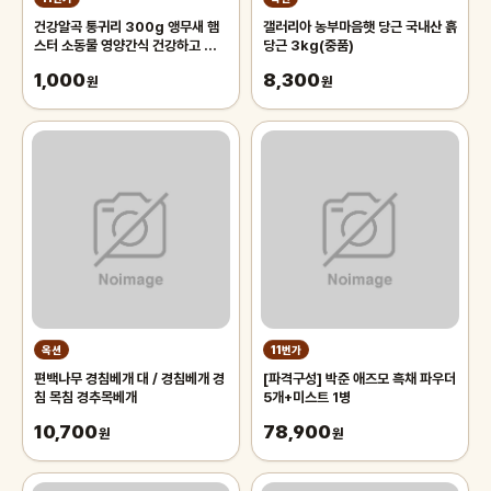
건강알곡 통귀리 300g 앵무새 햄
갤러리아 농부마음햇 당근 국내산 흙
스터 소동물 영양간식 건강하고 깨끗
당근 3kg(중품)
한 개별알곡간식
1,000
8,300
원
원
옥션
11번가
편백나무 경침베개 대 / 경침베개 경
[파격구성] 박준 애즈모 흑채 파우더
침 목침 경추목베개
5개+미스트 1병
10,700
78,900
원
원