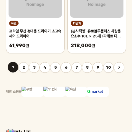
옥션
11번가
프라임 무선 휴대용 드라이기 초고속
[본사직영] 유로블루플러스 차량용
헤어 드라이어
요소수 10L × 25개 1파레트 디젤
프리미엄 국내생산
61,990
218,000
원
원
1
2
3
4
5
6
7
8
9
10
제휴 쇼핑몰