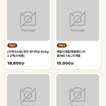
11번가
11번가
[우체국쇼핑] 한돈 앞다리살 500g
메탈시계줄/메탈밴드/쇠
x 2팩(수육용)
줄/METAL/시계줄
18,800
15,000
원
원