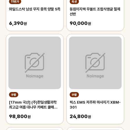
11번가
옥션
와일드스탁 남성 무지 중목 양말 5족
동림이지랙 무볼트 조립식앵글 철제
선반
6,390
90,000
원
원
쿠팡
쿠팡
[17mm 국산] (주)한일생활과학
픽스 EMS 저주파 마사지기 XBM-
최고급 여름 대나무 카페트 쿨매트
301
왕골 돗자리 대자리 매트 러그, 거실
98,800
24,800
침대 장판 자리_두꺼운 폭신한 튼튼
원
원
한 시원한 냉감매트, 그린