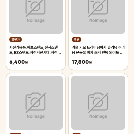
11번가
옥션
자전거용품,허브스텐드,전시스텐
겨울 기모 트레이닝바지 츄리닝 추리
드,EZ스텐드,자전거전시대,자전거
닝 운동복 바지 조거 밴딩 와이드 팬
스텐드,자전거스탠드,자전거거치대
츠 남자 남성
6,400
17,800
원
원