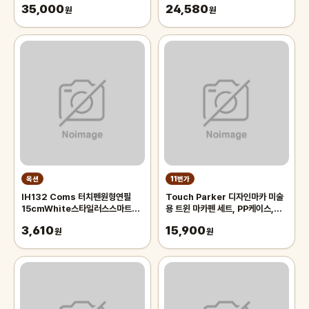
35,000
24,580
원
원
옥션
11번가
IH132 Coms 터치펜원형연필
Touch Parker 디자인마카 미술
15cmWhite스타일러스스마트폰
용 트윈 마카펜 세트, PP케이스,
화면터치펜슬형
48색
3,610
15,900
원
원