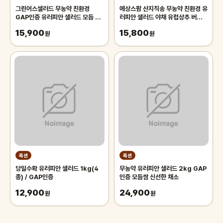
그린어스샐러드 무농약 친환경
에상스팜 산지직송 무농약 친환경 유
GAP인증 유러피안 샐러드 모듬 4
러피안 샐러드 야채 유럽상추 버터헤
종, 1kg, 1박스
드 바타비아 로메인 크리스탈 멀티리
15,900
15,800
원
프 오크리프 모듬쌈 쌈채소
원
옥션
옥션
당일수확 유러피안 샐러드 1kg(4
무농약 유러피안 샐러드 2kg GAP
종) / GAP인증
인증 모듬쌈 신선한 채소
12,900
24,900
원
원