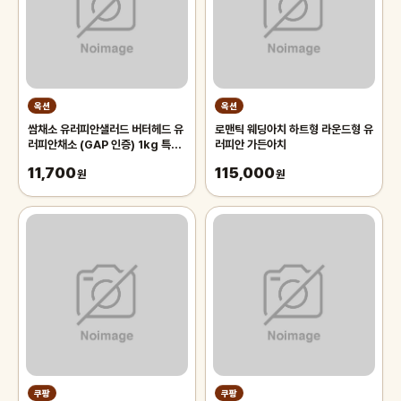
옥션
옥션
쌈채소 유러피안샐러드 버터헤드 유
로맨틱 웨딩아치 하트형 라운드형 유
러피안채소 (GAP 인증) 1kg 특가
러피안 가든아치
행사 3-6종 당일수확 산지직송
11,700
115,000
원
원
쿠팡
쿠팡