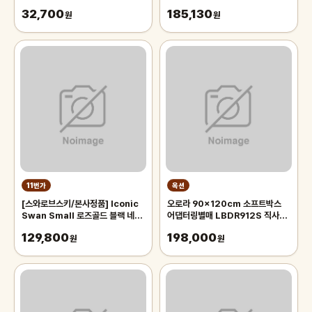
32,700
185,130
원
원
11번가
옥션
[스와로브스키/본사정품] Iconic
오로라 90x120cm 소프트박스
Swan Small 로즈골드 블랙 네크
어댑터링별매 LBDR912S 직사각
리스 5204133
모양의 벨크로부착형 박스 Aurora
129,800
198,000
원
오로라 90x120
원