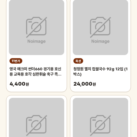
11번가
옥션
영국 애크미 썬더660 경기용 호신
청정원 멸치 컵쌀국수 92g 12입 (1
용 교육용 호각 심판휘슬 축구 족구
박스)
주심호루라기
4,400
24,000
원
원