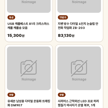
옥션
11번가
USB 캐롤베스트 81곡 크리스마스
지벤 방수 다이얼 4인치 논슬립 안
캐롤 캐롤송 모음
전화 작업화 ZB-203
15,300
83,130
원
원
쿠팡
쿠팡
유세븐 남성용 다이얼 운동화 트래킹
시리어스 근적외선 LED 프로 허리
화 DM907
찜질기 마사지기 온열 복부, 1개