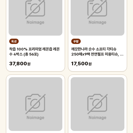
옥션
쿠팡
착즙 100% 프리미엄 레몬즙 레몬
깨끗한나라 순수 소프티 각티슈
수 4박스 (총 56포)
250매x9팩 천연펄프 미용티슈, 3
개, 3개입
37,800
17,500
원
원