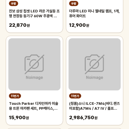
쿠팡
쿠팡
진보 삼성 칩셋 LED 라온 거실등 조
더루마 LED 미니 젤네일 램프, 1개,
명 천장등 등기구 60W 주광색 플리
퓨어 화이트
커프리 국내산, 화이트
22,870
12,900
원
원
11번가
11번가
Touch Parker 디자인마카 미술
(정품)소니 ILCE-7M4(바디.렌즈
용 트윈 마카펜 세트, PP케이스,
미포함)A7M4 / A7 IV / 풀프레임
48색
미러리스
15,900
2,986,750
원
원