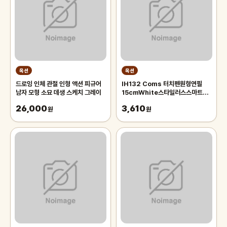
옥션
옥션
드로잉 인체 관절 인형 액션 피규어
IH132 Coms 터치펜원형연필
남자 모형 소묘 데생 스케치 그레이
15cmWhite스타일러스스마트폰
화면터치펜슬형
26,000
3,610
원
원