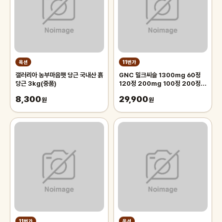
옥션
11번가
갤러리아 농부마음햇 당근 국내산 흙
GNC 밀크씨슬 1300mg 60정
당근 3kg(중품)
120정 200mg 100정 200정
300정
8,300
29,900
원
원
11번가
옥션