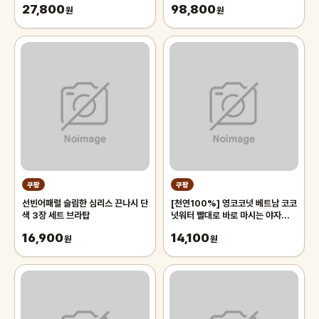
27,800
98,800
원
침대 장판 자리_두꺼운 폭신한 튼튼
원
한 시원한 냉감매트, 그린
쿠팡
쿠팡
선빈어패럴 슬림한 심리스 끈나시 단
[천연100%] 영코코넛 베트남 코코
색 3장 세트 브라탑
넛워터 빨대로 바로 마시는 야자열매
야자수 디아머스, 1박스, 2kg 내외
16,900
14,100
원
(2과입)
원