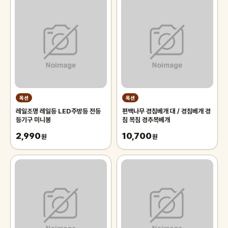
옥션
옥션
레일조명 레일등 LED주방등 전등
편백나무 경침베개 대 / 경침베개 경
등기구 미니봉
침 목침 경추목베개
2,990
10,700
원
원