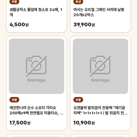
쿠팡
옥션
생활공작소 물걸레 청소포 24매, 1
마시는 오트밀 그레인 서리태 낱봉
개
20개x2박스
4,500
39,900
원
원
쿠팡
쿠팡
깨끗한나라 순수 소프티 각티슈
오겐블릭 발뒤꿈치 전용팩 "애기꿈
250매x9팩 천연펄프 미용티슈, 3
치팩" 1+1+1+1+1 / 발 뒤꿈치 전용
개, 3개입
풋팩/ 발팩/ 바세린 팩, 5개, 6g
17,500
10,900
원
원