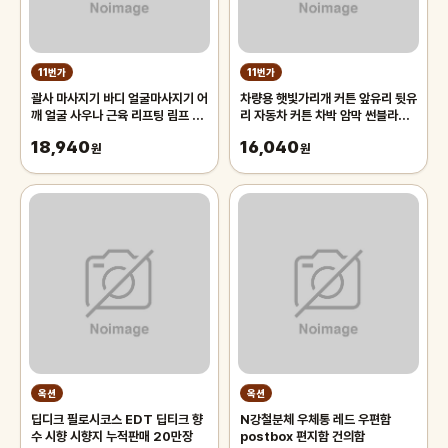
11번가
11번가
괄사 마사지기 바디 얼굴마사지기 어
차량용 햇빛가리개 커튼 앞유리 뒷유
깨 얼굴 사우나 근육 리프팅 림프 1
리 자동차 커튼 차박 암막 썬블라인
개입 마사지
드 70cm 차량용햇빛가리개 앞유
18,940
16,040
원
리햇
원
옥션
옥션
딥디크 필로시코스 EDT 딥티크 향
N강철분체 우체통 레드 우편함
수 시향 시향지 누적판매 20만장
postbox 편지함 건의함