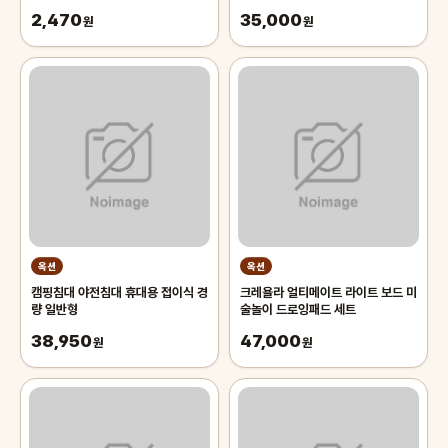
2,470
35,000
원
원
옥션
옥션
캠핑침대 야전침대 휴대용 접이식 경
크레욜라 얼티메이트 라이트 보드 미
량 일반형
술놀이 드로잉패드 세트
38,950
47,000
원
원