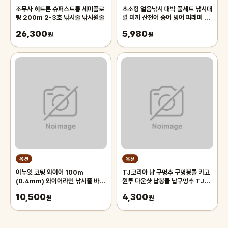
조무사 히트론 슈퍼스트롱 세미플로
초소형 얼음낚시 대박 풀세트 낚시대
팅 200m 2-3호 낚시줄 낚시원줄
릴 미끼 산천어 송어 빙어 피래미 원
투릴
26,300
5,980
원
원
옥션
옥션
이누잇 코팅 와이어 100m
TJ코리아 납 구멍추 구멍봉돌 카고
(0.4mm) 와이어라인 낚시줄 바다
원투 다운샷 납봉돌 납구멍추 TJ코
목줄 와이어목줄 바다낚시줄
리아 TJ코리아 TJ코리아 납 구멍
10,500
4,300
원
추 구
원