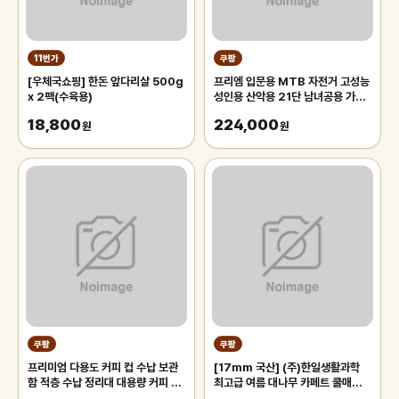
11번가
쿠팡
[우체국쇼핑] 한돈 앞다리살 500g
프리엠 입문용 MTB 자전거 고성능
x 2팩(수육용)
성인용 산악용 21단 남녀공용 가성
비 학생 출퇴근 등하교, 1개,
18,800
224,000
원
175cm, 그레이 오렌지/21단/26
원
인치/스포크휠
쿠팡
쿠팡
프리미엄 다용도 커피 컵 수납 보관
[17mm 국산] (주)한일생활과학
함 적층 수납 정리대 대용량 커피 트
최고급 여름 대나무 카페트 쿨매트
레이 보관함, 1개, 화이트
왕골 돗자리 대자리 매트 러그, 거실