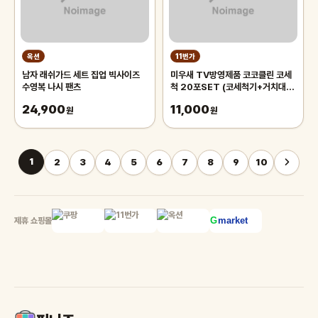
옥션
11번가
남자 래쉬가드 세트 집업 빅사이즈
미우새 TV방영제품 코코클린 코세
수영복 나시 팬츠
척 20포SET (코세척기+거치대
+분말20포)
24,900
11,000
원
원
1
2
3
4
5
6
7
8
9
10
제휴 쇼핑몰