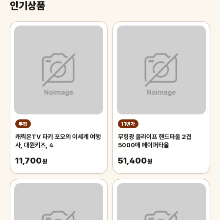
인기상품
쿠팡
11번가
캐릭온TV 타키 포오의 이세계 여행
무형광 올라이프 핸드타올 2겹
사, 대원키즈, 4
5000매 페이퍼타올
11,700
51,400
원
원