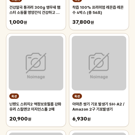
건강알곡 통귀리 300g 앵무새 햄
착즙 100% 프리미엄 레몬즙 레몬
스터 소동물 영양간식 건강하고 깨끗
수 4박스 (총 56포)
한 개별알곡간식
1,000
37,800
원
원
옥션
옥션
닌텐도 스위치2 액정보호필름 강화
아마존 쌍기 기포 발생기 SH-A2 /
유리 스컬앤코 이지인스톨 2매
Amazon 2구 기포발생기
20,900
6,930
원
원