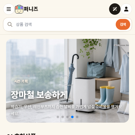
퍼니즈
검색
상품 검색
여러 쇼핑몰 상품을 한곳에서 찾아보세요
시즌 기획
장마철 보송하게
제습기, 우산, 레인부츠까지 습한 날씨를 가볍게 넘길 준비물을 챙겨보
세요.