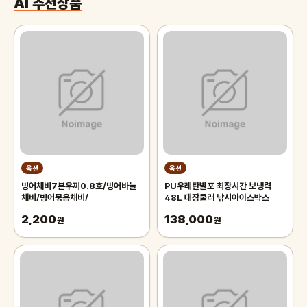
AI 추천상품
옥션
옥션
빙어채비7본우끼0.8호/빙어바늘
PU우레탄발포 최장시간 보냉력
채비/빙어묶음채비/
48L 대장쿨러 낚시아이스박스
2,200
138,000
원
원