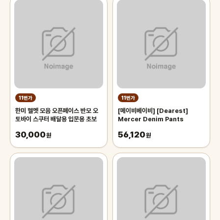
11번가
11번가
한미 헬멧 모음 오픈페이스 반모 오
[메이비베이비] [Dearest]
토바이 스쿠터 배달용 입문용 초보
Mercer Denim Pants
30,000
56,120
원
원