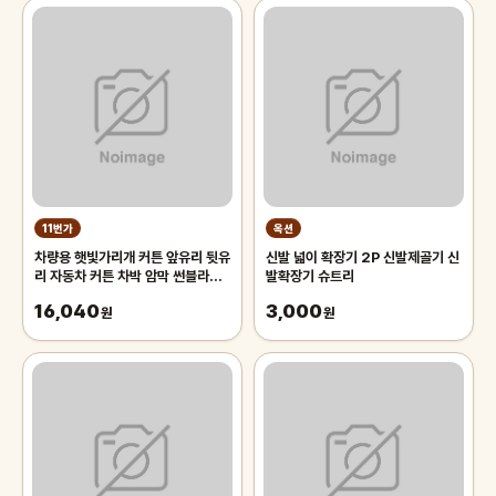
11번가
옥션
차량용 햇빛가리개 커튼 앞유리 뒷유
신발 넓이 확장기 2P 신발제골기 신
리 자동차 커튼 차박 암막 썬블라인
발확장기 슈트리
드 70cm 차량용햇빛가리개 앞유
16,040
3,000
리햇
원
원