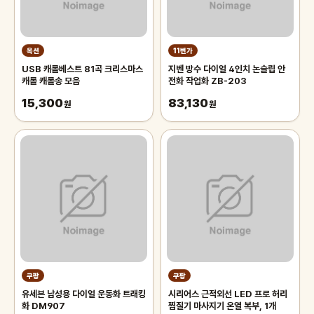
옥션
11번가
USB 캐롤베스트 81곡 크리스마스
지벤 방수 다이얼 4인치 논슬립 안
캐롤 캐롤송 모음
전화 작업화 ZB-203
15,300
83,130
원
원
쿠팡
쿠팡
유세븐 남성용 다이얼 운동화 트래킹
시리어스 근적외선 LED 프로 허리
화 DM907
찜질기 마사지기 온열 복부, 1개