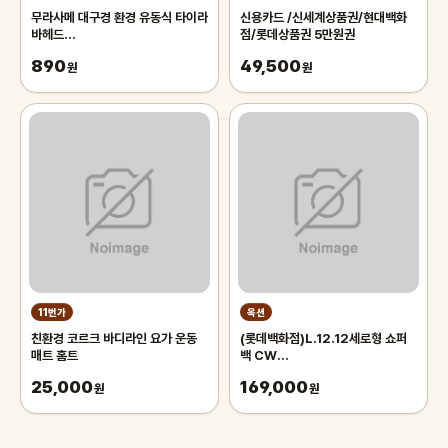
무라사메 대구경 환경 유동식 타이라
신용카드 /신세계상품권/현대백화
바헤드
점/롯데상품권 5만원권
50g~200g,250g,300g,350g,400g,450g,500g
890
49,500
/타이러버/타이라바/참돔낚시
원
원
11번가
옥션
친환경 코르크 바디라인 요가 운동
(롯데백화점)L.12.12세로형 쇼퍼
매트 홈트
백 CW
NF1890P52N000_KR308_L
25,000
169,000
원
원