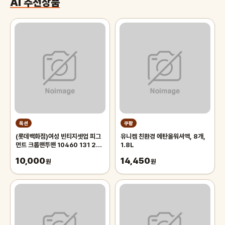
AI 추천상품
옥션
쿠팡
(롯데백화점)여성 빈티지셋업 피그
유니켐 친환경 에탄올워셔액, 8개,
먼트 크롭맨투맨 10460 131 256
1.8L
12
10,000
14,450
원
원