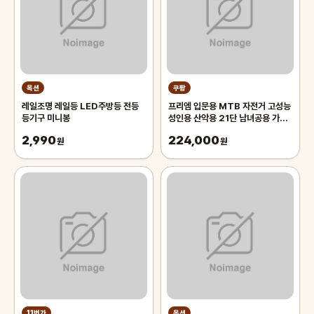
옥션
쿠팡
레일조명 레일등 LED주방등 전등
프리엠 입문용 MTB 자전거 고성능
등기구 미니봉
성인용 산악용 21단 남녀공용 가성
비 학생 출퇴근 등하교, 1개,
2,990
224,000
원
175cm, 그레이 오렌지/21단/26
원
인치/스포크휠
11번가
옥션