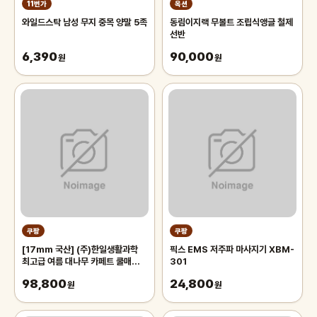
11번가
옥션
와일드스탁 남성 무지 중목 양말 5족
동림이지랙 무볼트 조립식앵글 철제
선반
6,390
90,000
원
원
쿠팡
쿠팡
[17mm 국산] (주)한일생활과학
픽스 EMS 저주파 마사지기 XBM-
최고급 여름 대나무 카페트 쿨매트
301
왕골 돗자리 대자리 매트 러그, 거실
98,800
24,800
침대 장판 자리_두꺼운 폭신한 튼튼
원
원
한 시원한 냉감매트, 그린