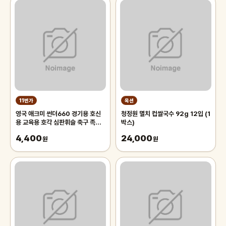
11번가
옥션
영국 애크미 썬더660 경기용 호신
청정원 멸치 컵쌀국수 92g 12입 (1
용 교육용 호각 심판휘슬 축구 족구
박스)
주심호루라기
4,400
24,000
원
원