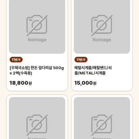
11번가
11번가
[우체국쇼핑] 한돈 앞다리살 500g
메탈시계줄/메탈밴드/쇠
x 2팩(수육용)
줄/METAL/시계줄
18,800
15,000
원
원