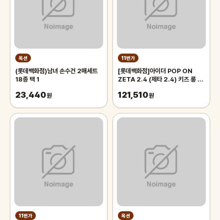
옥션
11번가
(롯데백화점)남녀 손수건 2매세트
[롯데백화점]아이더 POP ON
18종 택 1
ZETA 2.4 (제타 2.4) 키즈 롱 다
운 자켓 JUW24592
23,440
121,510
원
원
11번가
옥션