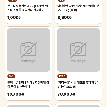
건강알곡 통귀리 300g 앵무새 햄
갤러리아 농부마음햇 당근 국내산 흙
스터 소동물 영양간식 건강하고 깨끗
당근 3kg(중품)
한 개별알곡간식
1,000
8,300
원
원
옥션
11번가
편백나무 경침베개 대 / 경침베개 경
[파격구성] 박준 애즈모 흑채 파우더
침 목침 경추목베개
5개+미스트 1병
10,700
78,900
원
원