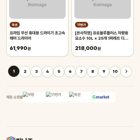
옥션
11번가
프라임 무선 휴대용 드라이기 초고속
[본사직영] 유로블루플러스 차량용
헤어 드라이어
요소수 10L × 25개 1파레트 디젤
프리미엄 국내생산
61,990
218,000
원
원
1
2
3
4
5
6
7
8
9
10
제휴 쇼핑몰