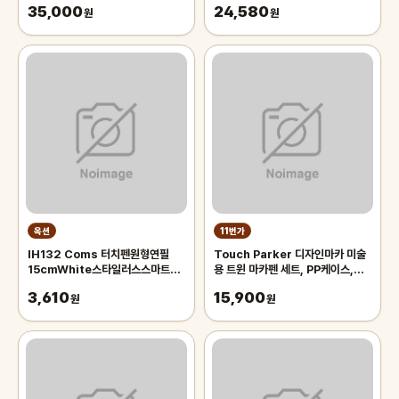
35,000
24,580
원
원
옥션
11번가
IH132 Coms 터치펜원형연필
Touch Parker 디자인마카 미술
15cmWhite스타일러스스마트폰
용 트윈 마카펜 세트, PP케이스,
화면터치펜슬형
48색
3,610
15,900
원
원