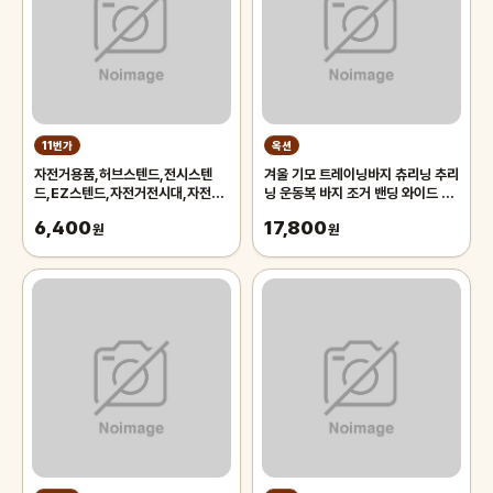
11번가
옥션
자전거용품,허브스텐드,전시스텐
겨울 기모 트레이닝바지 츄리닝 추리
드,EZ스텐드,자전거전시대,자전거
닝 운동복 바지 조거 밴딩 와이드 팬
스텐드,자전거스탠드,자전거거치대
츠 남자 남성
6,400
17,800
원
원