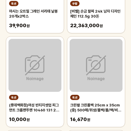
옥션
쿠팡
마시는 오트밀 그레인 서리태 낱봉
[비벨] 순금 팔찌 24k 남자 디자인
20개x2박스
체인 112.5g 30돈
39,900
22,363,000
원
원
옥션
옥션
(롯데백화점)여성 빈티지셋업 피그
크린랲 크린롤백 25cm x 35cm
먼트 크롭맨투맨 10460 131 256
(중) 500매/위생/롤백/롤/팩/비
12
닐/비닐백/투명/봉투/롤팩/일회용/
10,000
16,670
원
봉지
원