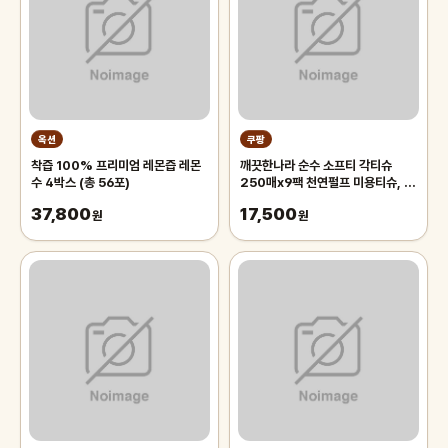
옥션
쿠팡
착즙 100% 프리미엄 레몬즙 레몬
깨끗한나라 순수 소프티 각티슈
수 4박스 (총 56포)
250매x9팩 천연펄프 미용티슈, 3
개, 3개입
37,800
17,500
원
원