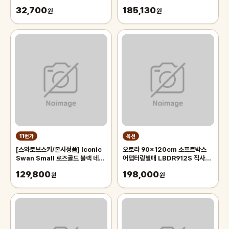
32,700
185,130
원
원
11번가
옥션
[스와로브스키/본사정품] Iconic
오로라 90x120cm 소프트박스
Swan Small 로즈골드 블랙 네크
어댑터링별매 LBDR912S 직사각
리스 5204133
모양의 벨크로부착형 박스 Aurora
129,800
198,000
원
오로라 90x120
원