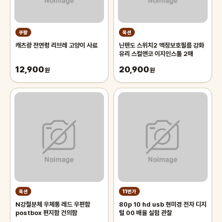
쿠팡
옥션
캐츠랑 전연령 리브레 고양이 사료
닌텐도 스위치2 액정보호필름 강화
유리 스컬앤코 이지인스톨 2매
12,900
20,900
원
원
옥션
11번가
N강철분체 우체통 레드 우편함
80p 10 hd usb 현미경 전자 디지
postbox 편지함 건의함
털 00 배율 실험 관찰