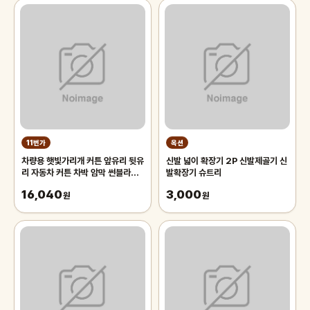
11번가
옥션
차량용 햇빛가리개 커튼 앞유리 뒷유
신발 넓이 확장기 2P 신발제골기 신
리 자동차 커튼 차박 암막 썬블라인
발확장기 슈트리
드 70cm 차량용햇빛가리개 앞유
16,040
3,000
리햇
원
원