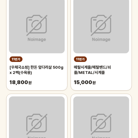
11번가
11번가
[우체국쇼핑] 한돈 앞다리살 500g
메탈시계줄/메탈밴드/쇠
x 2팩(수육용)
줄/METAL/시계줄
18,800
15,000
원
원