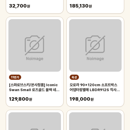
32,700
185,130
원
원
11번가
옥션
[스와로브스키/본사정품] Iconic
오로라 90x120cm 소프트박스
Swan Small 로즈골드 블랙 네크
어댑터링별매 LBDR912S 직사각
리스 5204133
모양의 벨크로부착형 박스 Aurora
129,800
198,000
원
오로라 90x120
원