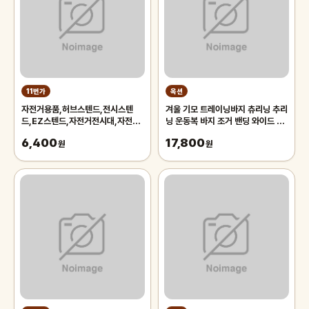
11번가
옥션
자전거용품,허브스텐드,전시스텐
겨울 기모 트레이닝바지 츄리닝 추리
드,EZ스텐드,자전거전시대,자전거
닝 운동복 바지 조거 밴딩 와이드 팬
스텐드,자전거스탠드,자전거거치대
츠 남자 남성
6,400
17,800
원
원