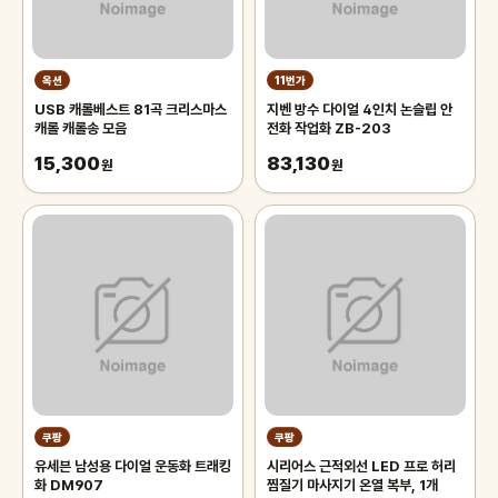
옥션
11번가
USB 캐롤베스트 81곡 크리스마스
지벤 방수 다이얼 4인치 논슬립 안
캐롤 캐롤송 모음
전화 작업화 ZB-203
15,300
83,130
원
원
쿠팡
쿠팡
유세븐 남성용 다이얼 운동화 트래킹
시리어스 근적외선 LED 프로 허리
화 DM907
찜질기 마사지기 온열 복부, 1개