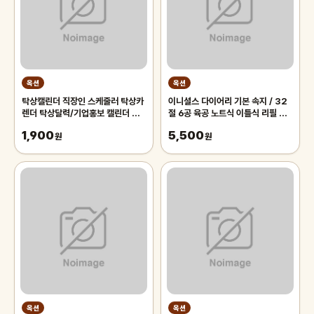
옥션
옥션
탁상캘린더 직장인 스케줄러 탁상카
이니셜스 다이어리 기본 속지 / 32
렌더 탁상달력/기업홍보 캘린더 셀
절 6공 육공 노트식 이틀식 리필 내
바이 셀바이 한국 탁상캘린더 직장인
지
1,900
5,500
원
원
옥션
옥션