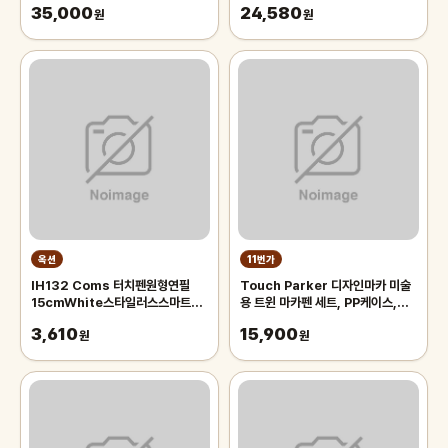
35,000
24,580
원
원
옥션
11번가
IH132 Coms 터치펜원형연필
Touch Parker 디자인마카 미술
15cmWhite스타일러스스마트폰
용 트윈 마카펜 세트, PP케이스,
화면터치펜슬형
48색
3,610
15,900
원
원