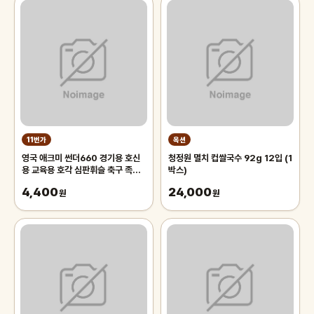
11번가
옥션
영국 애크미 썬더660 경기용 호신
청정원 멸치 컵쌀국수 92g 12입 (1
용 교육용 호각 심판휘슬 축구 족구
박스)
주심호루라기
4,400
24,000
원
원