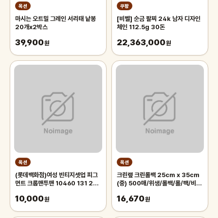
옥션
쿠팡
마시는 오트밀 그레인 서리태 낱봉
[비벨] 순금 팔찌 24k 남자 디자인
20개x2박스
체인 112.5g 30돈
39,900
22,363,000
원
원
옥션
옥션
(롯데백화점)여성 빈티지셋업 피그
크린랲 크린롤백 25cm x 35cm
먼트 크롭맨투맨 10460 131 256
(중) 500매/위생/롤백/롤/팩/비
12
닐/비닐백/투명/봉투/롤팩/일회용/
10,000
16,670
원
봉지
원