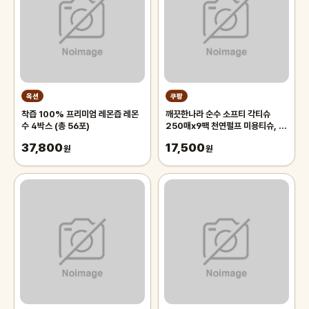
옥션
쿠팡
착즙 100% 프리미엄 레몬즙 레몬
깨끗한나라 순수 소프티 각티슈
수 4박스 (총 56포)
250매x9팩 천연펄프 미용티슈, 3
개, 3개입
37,800
17,500
원
원