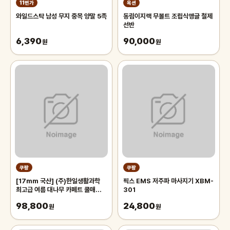
11번가
옥션
와일드스탁 남성 무지 중목 양말 5족
동림이지랙 무볼트 조립식앵글 철제
선반
6,390
90,000
원
원
쿠팡
쿠팡
[17mm 국산] (주)한일생활과학
픽스 EMS 저주파 마사지기 XBM-
최고급 여름 대나무 카페트 쿨매트
301
왕골 돗자리 대자리 매트 러그, 거실
98,800
24,800
침대 장판 자리_두꺼운 폭신한 튼튼
원
원
한 시원한 냉감매트, 그린