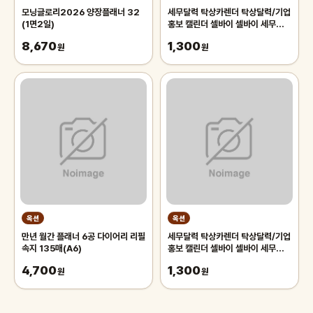
모닝글로리2026 양장플래너 32
세무달력 탁상카렌더 탁상달력/기업
(1면2일)
홍보 캘린더 셀바이 셀바이 세무달력
260x210mm 세무달력 탁상카렌
8,670
1,300
원
더
원
옥션
옥션
만년 월간 플래너 6공 다이어리 리필
세무달력 탁상카렌더 탁상달력/기업
속지 135매(A6)
홍보 캘린더 셀바이 셀바이 세무달력
260x210mm
4,700
1,300
원
원