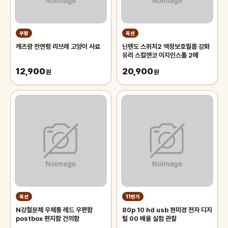
쿠팡
옥션
캐츠랑 전연령 리브레 고양이 사료
닌텐도 스위치2 액정보호필름 강화
유리 스컬앤코 이지인스톨 2매
12,900
20,900
원
원
옥션
11번가
N강철분체 우체통 레드 우편함
80p 10 hd usb 현미경 전자 디지
postbox 편지함 건의함
털 00 배율 실험 관찰