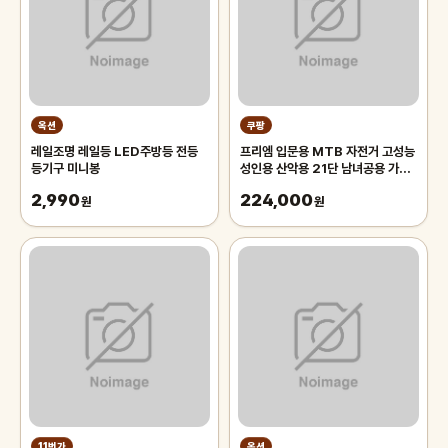
옥션
쿠팡
레일조명 레일등 LED주방등 전등
프리엠 입문용 MTB 자전거 고성능
등기구 미니봉
성인용 산악용 21단 남녀공용 가성
비 학생 출퇴근 등하교, 1개,
2,990
224,000
원
175cm, 그레이 오렌지/21단/26
원
인치/스포크휠
11번가
옥션