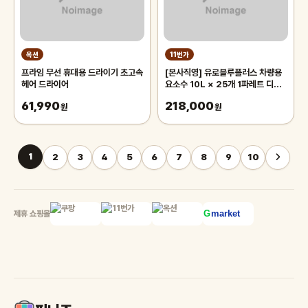
옥션
11번가
프라임 무선 휴대용 드라이기 초고속
[본사직영] 유로블루플러스 차량용
헤어 드라이어
요소수 10L × 25개 1파레트 디젤
프리미엄 국내생산
61,990
218,000
원
원
1
2
3
4
5
6
7
8
9
10
제휴 쇼핑몰