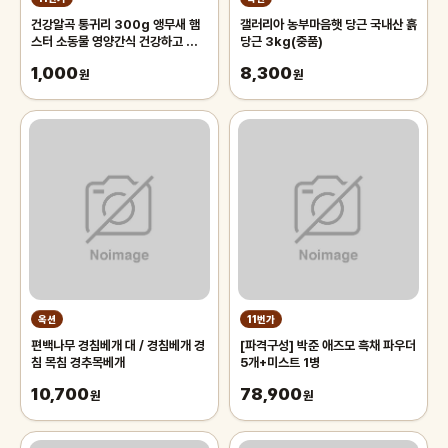
건강알곡 통귀리 300g 앵무새 햄
갤러리아 농부마음햇 당근 국내산 흙
스터 소동물 영양간식 건강하고 깨끗
당근 3kg(중품)
한 개별알곡간식
1,000
8,300
원
원
옥션
11번가
편백나무 경침베개 대 / 경침베개 경
[파격구성] 박준 애즈모 흑채 파우더
침 목침 경추목베개
5개+미스트 1병
10,700
78,900
원
원