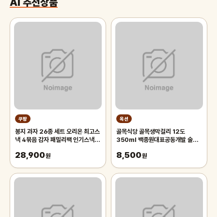
AI 추천상품
쿠팡
옥션
봉지 과자 26종 세트 오리온 최고스
골목식당 골목생막걸리 12도
낵 4묶음 감자 패밀리팩 인기스낵
350ml 백종원대표공동개발 술품
꿀바새감 고감자꿀 롯데스낵 4종 크
질인증
28,900
8,500
라운 크크스낵 ( 콘칩 죠리퐁 신짱 카
원
원
레멜콘땅콩 ) 스낵, 1세트, 봉지과자
26종