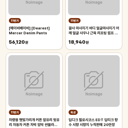
11번가
11번가
[메이비베이비] [Dearest]
괄사 마사지기 바디 얼굴마사지기 어
Mercer Denim Pants
깨 얼굴 사우나 근육 리프팅 림프 1
개입 마사지
56,120
18,940
원
원
11번가
옥션
차량용 햇빛가리개 커튼 앞유리 뒷유
딥디크 필로시코스 EDT 딥티크 향
리 자동차 커튼 차박 암막 썬블라인
수 시향 시향지 누적판매 20만장