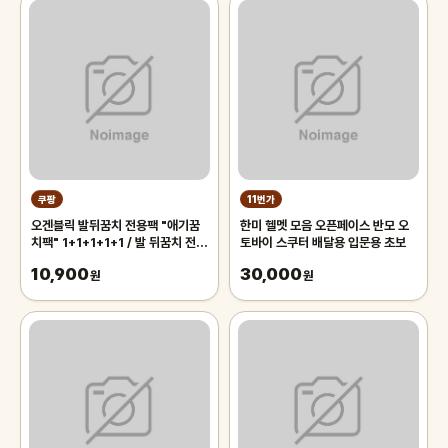
쿠팡
11번가
오겐블릭 발뒤꿈치 전용팩 "애기꿈
한미 헬멧 모음 오픈페이스 반모 오
치팩" 1+1+1+1+1 / 발 뒤꿈치 전용
토바이 스쿠터 배달용 입문용 초보
풋팩/ 발팩/ 바세린 팩, 5개, 6g
10,900
30,000
원
원