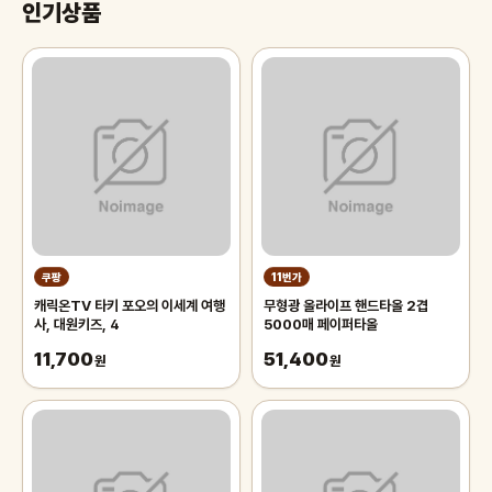
인기상품
쿠팡
11번가
캐릭온TV 타키 포오의 이세계 여행
무형광 올라이프 핸드타올 2겹
사, 대원키즈, 4
5000매 페이퍼타올
11,700
51,400
원
원