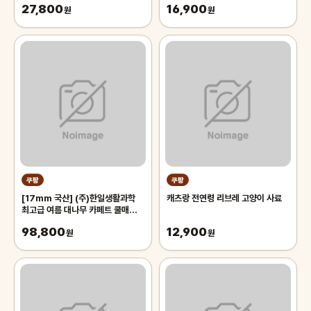
27,800
16,900
원
원
쿠팡
쿠팡
[17mm 국산] (주)한일생활과학
캐츠랑 전연령 리브레 고양이 사료
최고급 여름 대나무 카페트 쿨매트
왕골 돗자리 대자리 매트 러그, 거실
98,800
12,900
침대 장판 자리_두꺼운 폭신한 튼튼
원
원
한 시원한 냉감매트, 그린