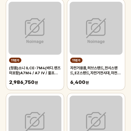
11번가
11번가
(정품)소니 ILCE-7M4(바디.렌즈
자전거용품,허브스텐드,전시스텐
미포함)A7M4 / A7 IV / 풀프레임
드,EZ스텐드,자전거전시대,자전거
미러리스
스텐드,자전거스탠드,자전거거치대
2,986,750
6,400
원
원