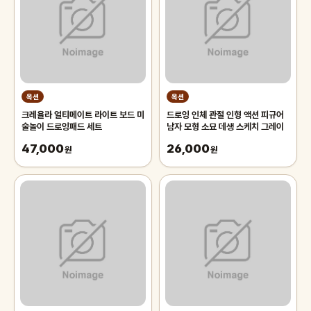
옥션
옥션
크레욜라 얼티메이트 라이트 보드 미
드로잉 인체 관절 인형 액션 피규어
술놀이 드로잉패드 세트
남자 모형 소묘 데생 스케치 그레이
47,000
26,000
원
원