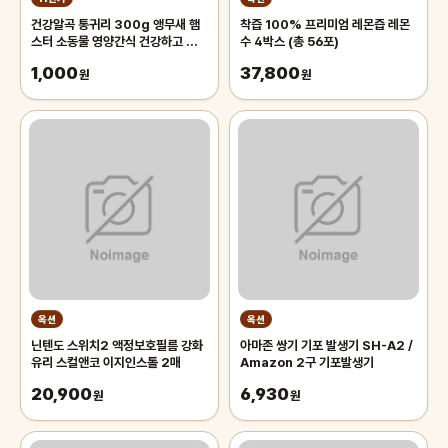
건강알곡 통귀리 300g 앵무새 햄
착즙 100% 프리미엄 레몬즙 레몬
스터 소동물 영양간식 건강하고 깨끗
수 4박스 (총 56포)
한 개별알곡간식
1,000
37,800
원
원
옥션
옥션
닌텐도 스위치2 액정보호필름 강화
아마존 쌍기 기포 발생기 SH-A2 /
유리 스컬앤코 이지인스톨 2매
Amazon 2구 기포발생기
20,900
6,930
원
원