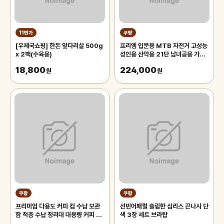
11번가
쿠팡
[우체국쇼핑] 한돈 앞다리살 500g
프리엠 입문용 MTB 자전거 고성능
x 2팩(수육용)
성인용 산악용 21단 남녀공용 가성
비 학생 출퇴근 등하교, 1개,
18,800
224,000
원
175cm, 그레이 오렌지/21단/26
원
인치/스포크휠
쿠팡
쿠팡
프리미엄 다용도 커피 컵 수납 보관
선빈어패럴 슬림한 심리스 끈나시 단
함 적층 수납 정리대 대용량 커피 트
색 3장 세트 브라탑
레이 보관함, 1개, 화이트