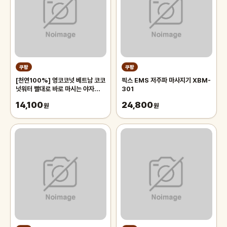
쿠팡
쿠팡
[천연100%] 영코코넛 베트남 코코
픽스 EMS 저주파 마사지기 XBM-
넛워터 빨대로 바로 마시는 야자열매
301
야자수 디아머스, 1박스, 2kg 내외
14,100
24,800
(2과입)
원
원