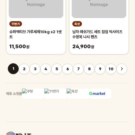
11번가
옥션
슈퍼액티브 가루세제10kg x2 1셋
남자 래쉬가드 세트 집업 빅사이즈
트
수영복 나시 팬츠
11,500
24,900
원
원
1
2
3
4
5
6
7
8
9
10
제휴 쇼핑몰