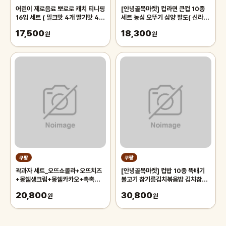
어린이 제로음료 뽀로로 캐치 티니핑
[안녕골목마켓] 컵라면 큰컵 10종
16입 세트 ( 밀크맛 4개 딸기맛 4개
세트 농심 오뚜기 삼양 팔도( 신라면
애플 망고맛 4개 샤인 머스캣맛 4개
새우탕 진라면매운맛 참깨라면 열라
17,500
18,300
) 4종 어린이 음료 세트, 16개,
원
면 해물왕컵 짬뽕 김치 우동 왕뚜껑 )
원
200ml
라면세트
쿠팡
쿠팡
곽과자 세트_오뜨쇼콜라+오뜨치즈
[안녕골목마켓] 컵밥 10종 뚝배기
+몽쉘생크림+몽쉘카카오+촉촉한
불고기 참기름김치볶음밥 김치참치
초코칩+마가렛트 * 안전포장 *, 오
김치알밥 햄버그 제육 참치마요 오삼
20,800
30,800
뜨쇼콜라+오뜨치즈+몽쉘생크림
원
불고기 매콤낙지 돌솥비빔밥 *안전
원
+몽쉘카카오+촉촉한초코칩+마가
포장*, 1세트
렛트, 1세트