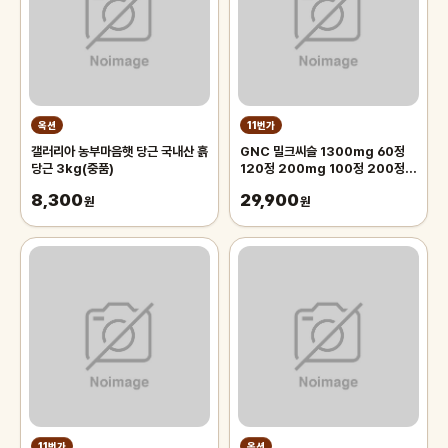
옥션
11번가
갤러리아 농부마음햇 당근 국내산 흙
GNC 밀크씨슬 1300mg 60정
당근 3kg(중품)
120정 200mg 100정 200정
300정
8,300
29,900
원
원
11번가
옥션