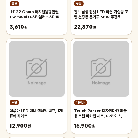
옥션
쿠팡
IH132 Coms 터치펜원형연필
진보 삼성 칩셋 LED 라온 거실등 조
15cmWhite스타일러스스마트폰
명 천장등 등기구 60W 주광색 플리
화면터치펜슬형
커프리 국내산, 화이트
3,610
22,870
원
원
쿠팡
11번가
더루마 LED 미니 젤네일 램프, 1개,
Touch Parker 디자인마카 미술
퓨어 화이트
용 트윈 마카펜 세트, PP케이스,
48색
12,900
15,900
원
원