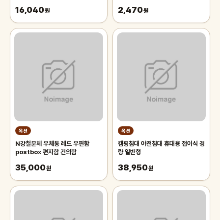
드 70cm 차량용햇빛가리개 앞유
16,040
2,470
리햇
원
원
옥션
옥션
N강철분체 우체통 레드 우편함
캠핑침대 야전침대 휴대용 접이식 경
postbox 편지함 건의함
량 일반형
35,000
38,950
원
원