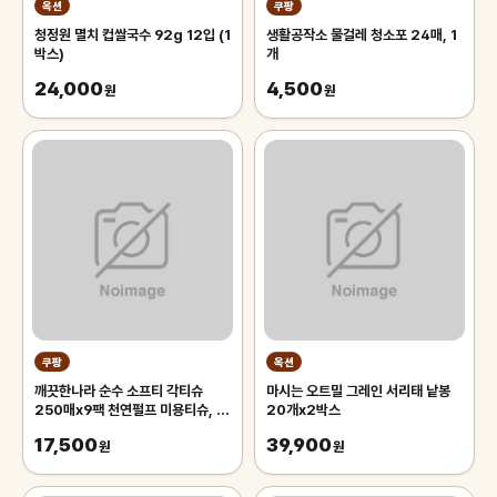
옥션
쿠팡
청정원 멸치 컵쌀국수 92g 12입 (1
생활공작소 물걸레 청소포 24매, 1
박스)
개
24,000
4,500
원
원
쿠팡
옥션
깨끗한나라 순수 소프티 각티슈
마시는 오트밀 그레인 서리태 낱봉
250매x9팩 천연펄프 미용티슈, 3
20개x2박스
개, 3개입
17,500
39,900
원
원