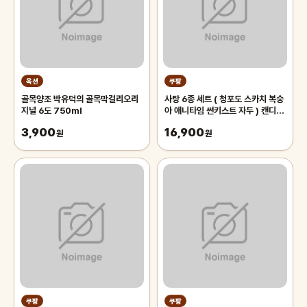
옥션
쿠팡
골목양조 박유덕의 골목막걸리오리
사탕 6종 세트 ( 청포도 스카치 복숭
지널 6도 750ml
아 애니타임 썬키스트 자두 ) 캔디 모
음 snack, 6개, 125g
3,900
16,900
원
원
쿠팡
쿠팡