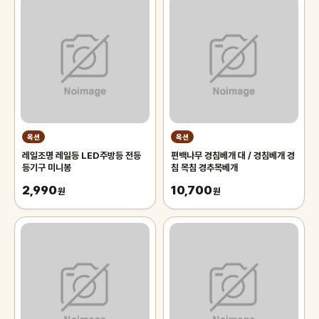
옥션
옥션
레일조명 레일등 LED주방등 전등
편백나무 경침베개 대 / 경침베개 경
등기구 미니봉
침 목침 경추목베개
2,990
10,700
원
원