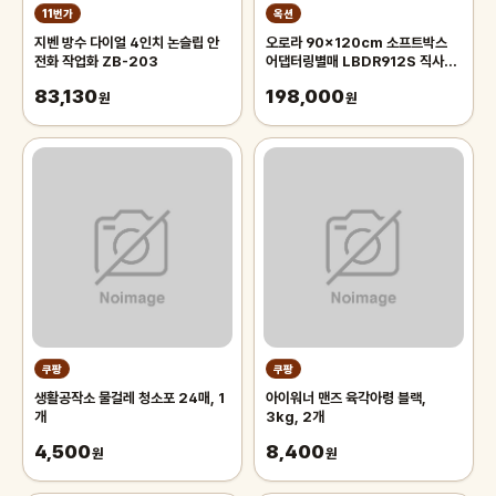
11번가
옥션
지벤 방수 다이얼 4인치 논슬립 안
오로라 90x120cm 소프트박스
전화 작업화 ZB-203
어댑터링별매 LBDR912S 직사각
모양의 벨크로부착형 박스 Aurora
83,130
198,000
원
오로라 90x120
원
쿠팡
쿠팡
생활공작소 물걸레 청소포 24매, 1
아이워너 맨즈 육각아령 블랙,
개
3kg, 2개
4,500
8,400
원
원