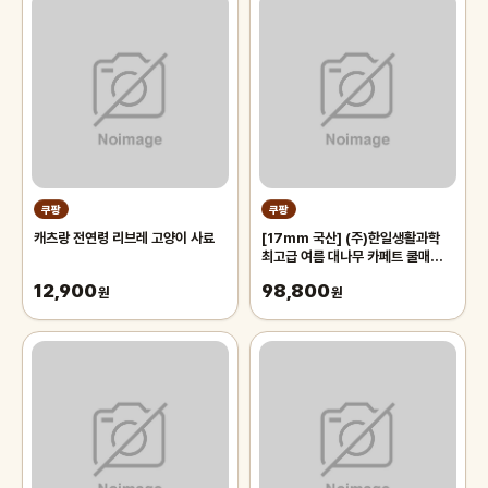
쿠팡
쿠팡
캐츠랑 전연령 리브레 고양이 사료
[17mm 국산] (주)한일생활과학
최고급 여름 대나무 카페트 쿨매트
왕골 돗자리 대자리 매트 러그, 거실
12,900
98,800
원
침대 장판 자리_두꺼운 폭신한 튼튼
원
한 시원한 냉감매트, 그린