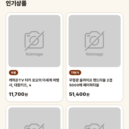
인기상품
쿠팡
11번가
캐릭온TV 타키 포오의 이세계 여행
무형광 올라이프 핸드타올 2겹
사, 대원키즈, 4
5000매 페이퍼타올
11,700
51,400
원
원