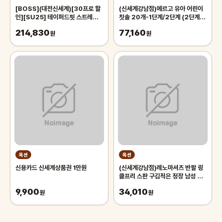
[BOSS](대전신세계)[30프로 할
(신세계강남점)에르고 유아 어린이
인][SU25] 테이퍼드핏 스트레치
칫솔 20개-1단계/2단계 (2단계 칫
트윌 팬츠 오픈 화이트
솔 3개 증정)
214,830
77,160
(50538059131)
원
원
옥션
옥션
신용카드 신세계상품권 1만원
(신세계강남점)레노마셔츠 반팔 링
클프리 스판 구김적은 정장 남성 드
레스셔츠 케주얼 남방
9,900
34,010
원
원