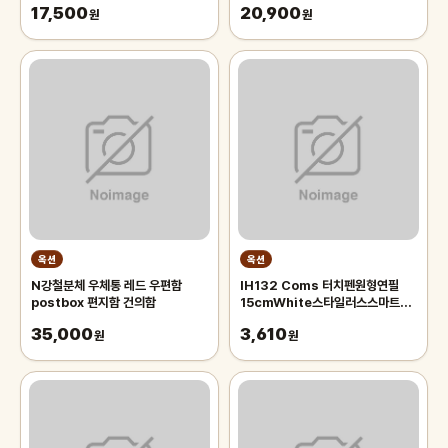
17,500
20,900
원
원
옥션
옥션
N강철분체 우체통 레드 우편함
IH132 Coms 터치펜원형연필
postbox 편지함 건의함
15cmWhite스타일러스스마트폰
화면터치펜슬형
35,000
3,610
원
원