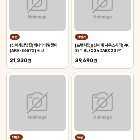
옥션
11번가
(신세계강남점)제니막대딸랑이
[프랜치캣](신세계 사우스시티)PK
(ARA-36572) 핑크
S/T BL/Q34DAB020 P1
21,230
39,690
원
원
11번가
옥션