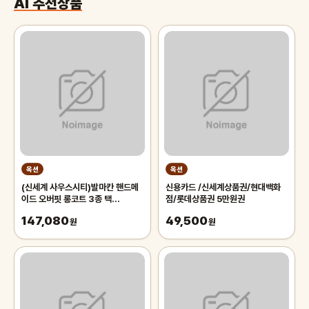
AI 추천상품
옥션
옥션
(신세계 사우스시티)발마칸 핸드메
신용카드 /신세계상품권/현대백화
이드 오버핏 롱코트 3종 택
점/롯데상품권 5만원권
1(CIO14S0M7)
147,080
49,500
원
원