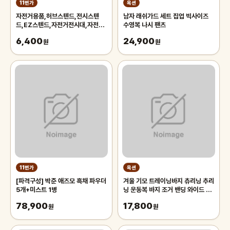
11번가
옥션
자전거용품,허브스텐드,전시스텐
남자 래쉬가드 세트 집업 빅사이즈
드,EZ스텐드,자전거전시대,자전거
수영복 나시 팬츠
스텐드,자전거스탠드,자전거거치대
6,400
24,900
원
원
11번가
옥션
[파격구성] 박준 애즈모 흑채 파우더
겨울 기모 트레이닝바지 츄리닝 추리
5개+미스트 1병
닝 운동복 바지 조거 밴딩 와이드 팬
츠 남자 남성
78,900
17,800
원
원