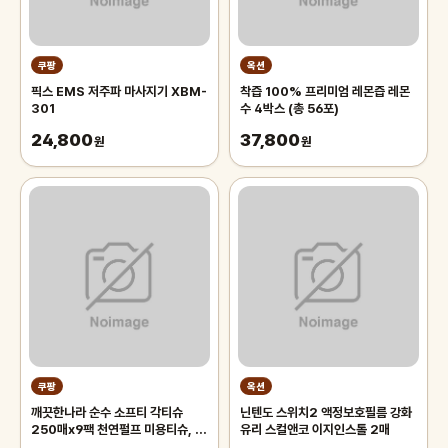
쿠팡
옥션
픽스 EMS 저주파 마사지기 XBM-
착즙 100% 프리미엄 레몬즙 레몬
301
수 4박스 (총 56포)
24,800
37,800
원
원
쿠팡
옥션
깨끗한나라 순수 소프티 각티슈
닌텐도 스위치2 액정보호필름 강화
250매x9팩 천연펄프 미용티슈, 3
유리 스컬앤코 이지인스톨 2매
개, 3개입