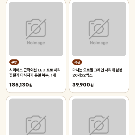
쿠팡
옥션
시리어스 근적외선 LED 프로 허리
마시는 오트밀 그레인 서리태 낱봉
찜질기 마사지기 온열 복부, 1개
20개x2박스
185,130
39,900
원
원