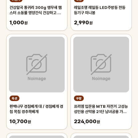
건강알곡 통귀리 300g 앵무새 햄
레일조명 레일등 LED주방등 전등
스터 소동물 영양간식 건강하고 깨끗
등기구 미니봉
한 개별알곡간식
1,000
2,990
원
원
옥션
쿠팡
편백나무 경침베개 대 / 경침베개 경
프리엠 입문용 MTB 자전거 고성능
침 목침 경추목베개
성인용 산악용 21단 남녀공용 가성
비 학생 출퇴근 등하교, 1개,
10,700
224,000
원
175cm, 그레이 오렌지/21단/26
원
인치/스포크휠