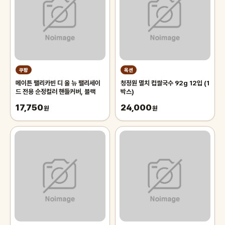
쿠팡
옥션
메이튼 팰리카빈 디 올 뉴 팰리세이
청정원 멸치 컵쌀국수 92g 12입 (1
드 전용 순정컬러 핸들커버, 블랙
박스)
17,750
24,000
원
원