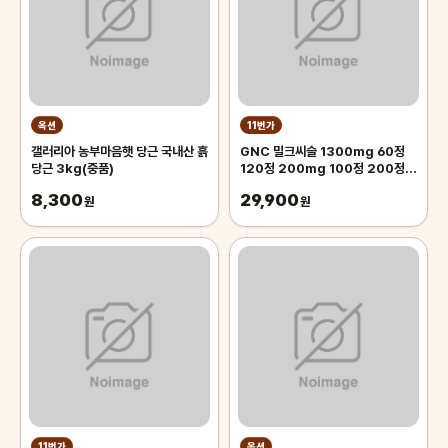
옥션
11번가
갤러리아 농부마음햇 당근 국내산 흙
GNC 밀크씨슬 1300mg 60정
당근 3kg(중품)
120정 200mg 100정 200정
300정
8,300
29,900
원
원
11번가
옥션