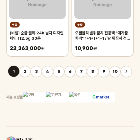
쿠팡
쿠팡
[비벨] 순금 팔찌 24k 남자 디자인
오겐블릭 발뒤꿈치 전용팩 "애기꿈
체인 112.5g 30돈
치팩" 1+1+1+1+1 / 발 뒤꿈치 전용
풋팩/ 발팩/ 바세린 팩, 5개, 6g
22,363,000
10,900
원
원
1
2
3
4
5
6
7
8
9
10
제휴 쇼핑몰