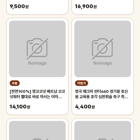
삭구 대
9,500
16,900
원
원
쿠팡
11번가
[천연100%] 영코코넛 베트남 코코
영국 애크미 썬더660 경기용 호신
넛워터 빨대로 바로 마시는 야자열매
용 교육용 호각 심판휘슬 축구 족구
야자수 디아머스, 1박스, 2kg 내외
주심호루라기
14,100
4,400
(2과입)
원
원