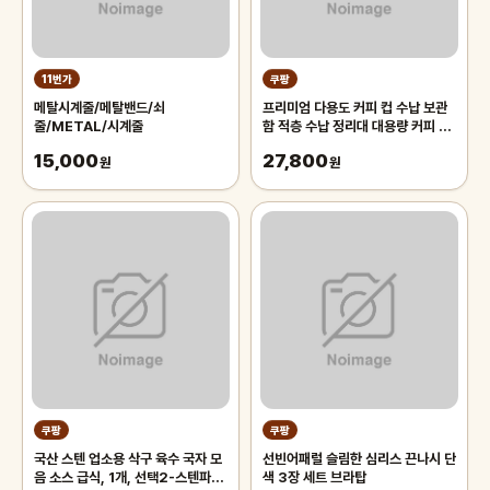
11번가
쿠팡
메탈시계줄/메탈밴드/쇠
프리미엄 다용도 커피 컵 수납 보관
줄/METAL/시계줄
함 적층 수납 정리대 대용량 커피 트
레이 보관함, 1개, 화이트
15,000
27,800
원
원
쿠팡
쿠팡
국산 스텐 업소용 삭구 육수 국자 모
선빈어패럴 슬림한 심리스 끈나시 단
음 소스 급식, 1개, 선택2-스텐파란
색 3장 세트 브라탑