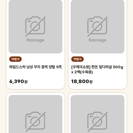
11번가
11번가
와일드스탁 남성 무지 중목 양말 5족
[우체국쇼핑] 한돈 앞다리살 500g
x 2팩(수육용)
6,390
18,800
원
원