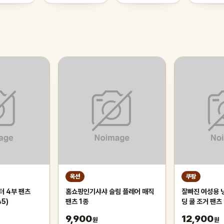
옥션
쿠팡
터 4부 팬츠
홈쇼핑인기샤샤 슬림 플레어 매직
잘빠진 여성용 
5)
팬츠 1종
딩 쿨 조거 팬츠
9,900
12,900
원
원