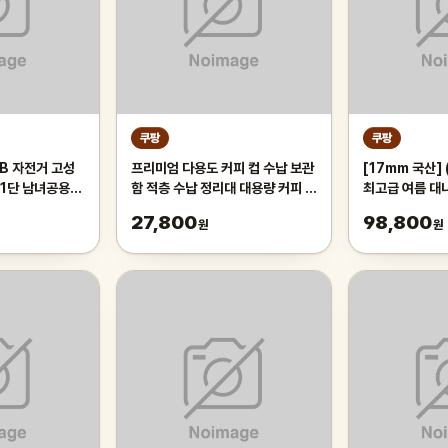
쿠팡
쿠팡
B 자전거 고성
프리미엄 다용도 커피 컵 수납 보관
[17mm 국산]
21단 남녀공용
함 적층 수납 정리대 대용량 커피 트
최고급 여름 대
등하교, 1개,
레이 보관함, 1개, 화이트
왕골 돗자리 대자
27,800
98,800
원
원
오렌지/21단/26
실 침대 장판 
튼튼한 시원한 