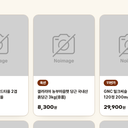
옥션
11번가
드타올 2겹
갤러리아 농부마음햇 당근 국내산
GNC 밀크씨슬 
타올
흙당근 3kg(중품)
120정 200m
300정
8,300
29,900
원
원