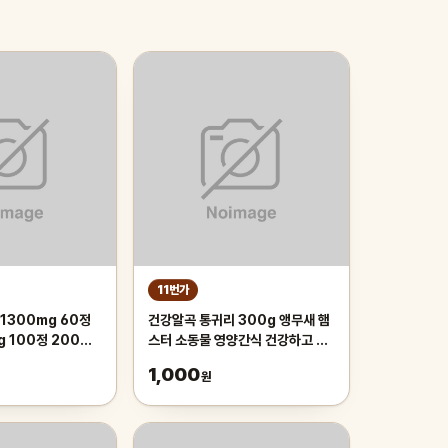
11번가
1300mg 60정
건강알곡 통귀리 300g 앵무새 햄
g 100정 200정
스터 소동물 영양간식 건강하고 깨
끗한 개별알곡간식
1,000
원