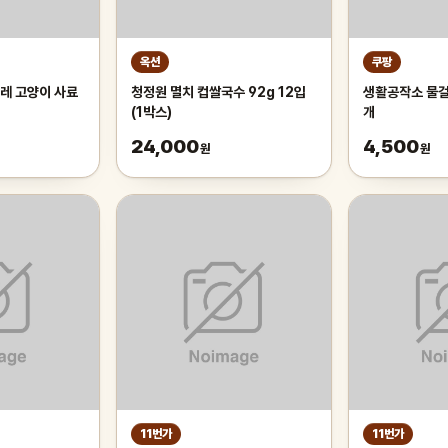
옥션
쿠팡
레 고양이 사료
청정원 멸치 컵쌀국수 92g 12입
생활공작소 물걸레
(1박스)
개
24,000
4,500
원
원
11번가
11번가