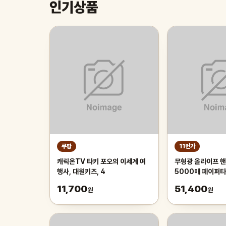
인기상품
쿠팡
11번가
캐릭온TV 타키 포오의 이세계 여
무형광 올라이프 핸
행사, 대원키즈, 4
5000매 페이퍼
11,700
51,400
원
원