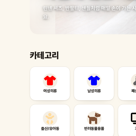
린넨 셔츠, 반팔티, 샌들처럼 매일 손이 가는
요.
카테고리
여성의류
남성의류
패
출산/유아동
반려동물용품