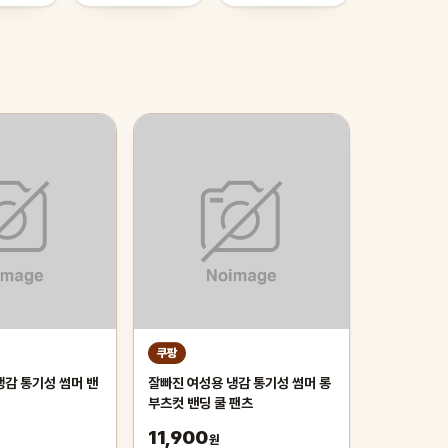
쿠팡
냉감 통기성 썸머 밴
잘빠진 여성용 냉감 통기성 썸머 롱
부츠컷 밴딩 쿨 팬츠
11,900
원