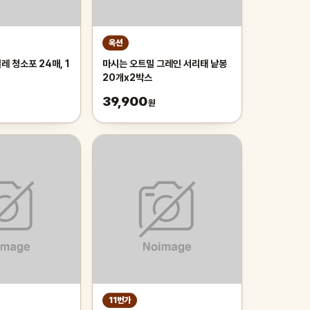
옥션
 청소포 24매, 1
마시는 오트밀 그레인 서리태 낱봉
20개x2박스
39,900
원
11번가