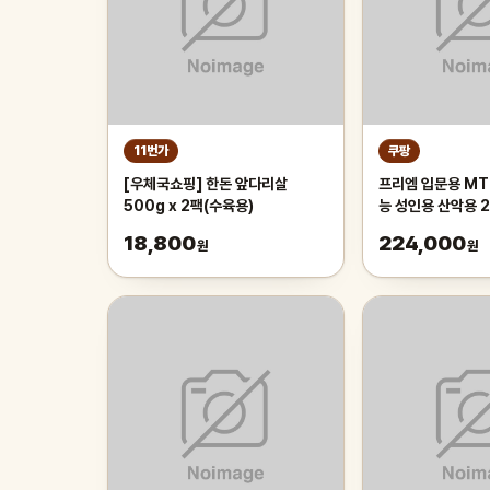
11번가
쿠팡
[우체국쇼핑] 한돈 앞다리살
프리엠 입문용 MT
500g x 2팩(수육용)
능 성인용 산악용 
가성비 학생 출퇴근 
18,800
224,000
원
원
175cm, 그레이 
인치/스포크휠