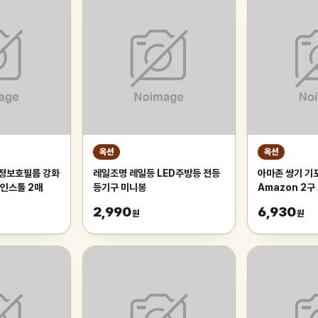
옥션
옥션
액정보호필름 강화
레일조명 레일등 LED주방등 전등
아마존 쌍기 기포
인스톨 2매
등기구 미니봉
Amazon 2
2,990
6,930
원
원