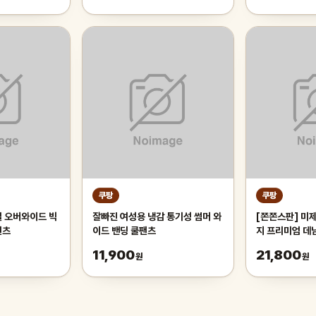
쿠팡
쿠팡
셀 오버와이드 빅
잘빠진 여성용 냉감 통기성 썸머 와
[쫀쫀스판] 미
팬츠
이드 밴딩 쿨팬츠
지 프리미엄 데
11,900
21,800
원
원