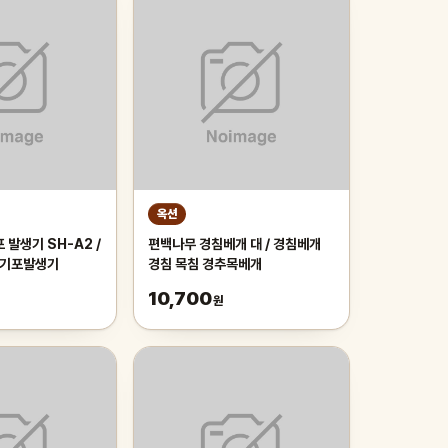
옥션
 발생기 SH-A2 /
편백나무 경침베개 대 / 경침베개
구 기포발생기
경침 목침 경추목베개
10,700
원