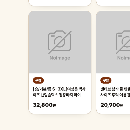
쿠팡
쿠팡
[숏/기본/롱 S~3XL]여성용 빅사
벤티브 남자 쿨 텐
이즈 밴딩슬랙스 정장바지 라이크
사이즈 투턱 여름 
밴딩팬츠
32,800
20,900
원
원