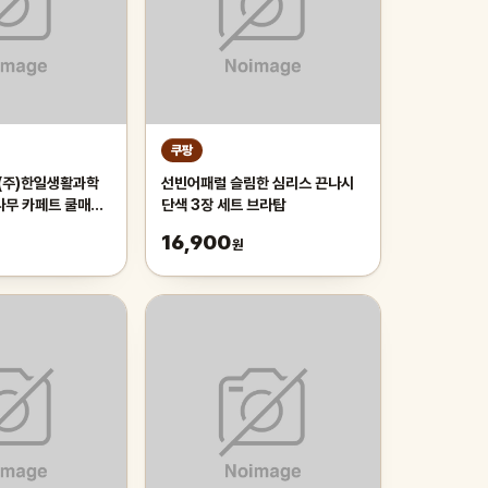
쿠팡
 (주)한일생활과학
선빈어패럴 슬림한 심리스 끈나시
나무 카페트 쿨매트
단색 3장 세트 브라탑
리 매트 러그, 거
16,900
원
자리_두꺼운 폭신한
냉감매트, 그린