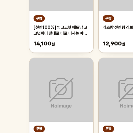
쿠팡
쿠팡
[천연100%] 영코코넛 베트남 코
캐츠랑 전연령 리브
코넛워터 빨대로 바로 마시는 야자
열매 야자수 디아머스, 1박스, 2kg
14,100
12,900
원
원
내외(2과입)
쿠팡
쿠팡