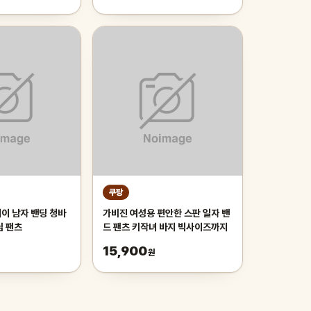
쿠팡
제이 남자 밴딩 청바
가비진 여성용 편안한 스판 일자 밴
님 팬츠
드 팬츠 키작녀 바지 빅사이즈까지
15,900
원