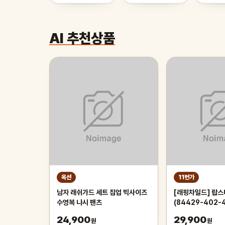
AI 추천상품
옥션
11번가
남자 래쉬가드 세트 집업 빅사이즈
[래핑차일드] 랍스
수영복 나시 팬츠
(84429-402-4
24,900
29,900
원
원