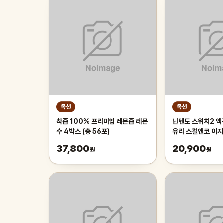
옥션
옥션
착즙 100% 프리미엄 레몬즙 레몬
닌텐도 스위치2 
수 4박스 (총 56포)
유리 스컬앤코 이지
37,800
20,900
원
원