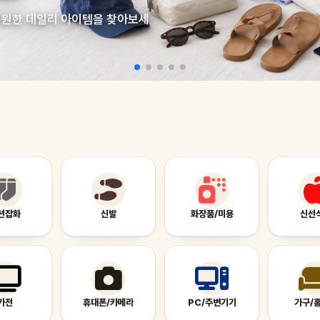
 시원한 데일리 아이템을 찾아보세
션잡화
신발
화장품/미용
신선
가전
휴대폰/카메라
PC/주변기기
가구/