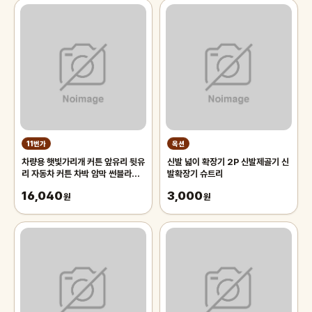
11번가
옥션
차량용 햇빛가리개 커튼 앞유리 뒷유
신발 넓이 확장기 2P 신발제골기 신
리 자동차 커튼 차박 암막 썬블라인
발확장기 슈트리
드 70cm 차량용햇빛가리개 앞유
16,040
3,000
리햇
원
원