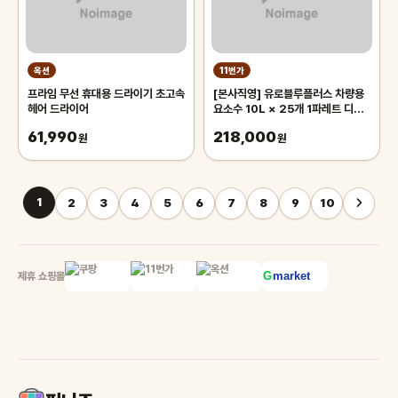
옥션
11번가
프라임 무선 휴대용 드라이기 초고속
[본사직영] 유로블루플러스 차량용
헤어 드라이어
요소수 10L × 25개 1파레트 디젤
프리미엄 국내생산
61,990
218,000
원
원
1
2
3
4
5
6
7
8
9
10
제휴 쇼핑몰