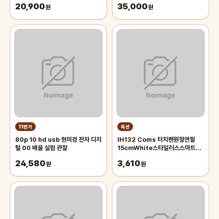
20,900
35,000
원
원
11번가
옥션
80p 10 hd usb 현미경 전자 디지
IH132 Coms 터치펜원형연필
털 00 배율 실험 관찰
15cmWhite스타일러스스마트폰
화면터치펜슬형
24,580
3,610
원
원