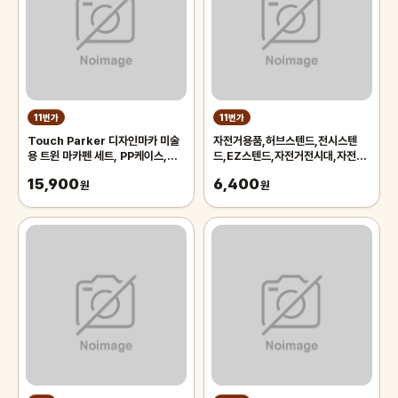
11번가
11번가
Touch Parker 디자인마카 미술
자전거용품,허브스텐드,전시스텐
용 트윈 마카펜 세트, PP케이스,
드,EZ스텐드,자전거전시대,자전거
48색
스텐드,자전거스탠드,자전거거치대
15,900
6,400
원
원