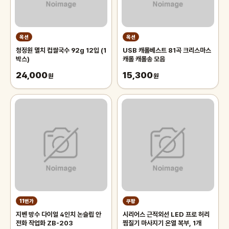
옥션
옥션
청정원 멸치 컵쌀국수 92g 12입 (1
USB 캐롤베스트 81곡 크리스마스
박스)
캐롤 캐롤송 모음
24,000
15,300
원
원
11번가
쿠팡
지벤 방수 다이얼 4인치 논슬립 안
시리어스 근적외선 LED 프로 허리
전화 작업화 ZB-203
찜질기 마사지기 온열 복부, 1개