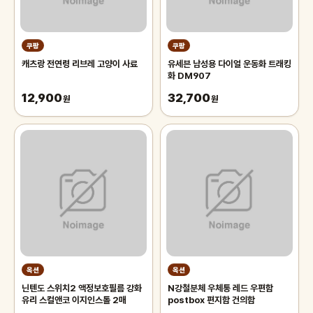
쿠팡
쿠팡
캐츠랑 전연령 리브레 고양이 사료
유세븐 남성용 다이얼 운동화 트래킹
화 DM907
12,900
32,700
원
원
옥션
옥션
닌텐도 스위치2 액정보호필름 강화
N강철분체 우체통 레드 우편함
유리 스컬앤코 이지인스톨 2매
postbox 편지함 건의함