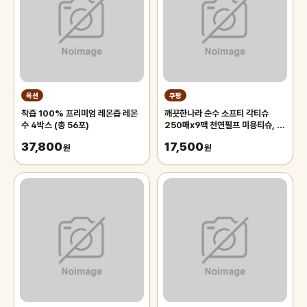
옥션
쿠팡
착즙 100% 프리미엄 레몬즙 레몬
깨끗한나라 순수 소프티 각티슈
수 4박스 (총 56포)
250매x9팩 천연펄프 미용티슈, 3
개, 3개입
37,800
17,500
원
원