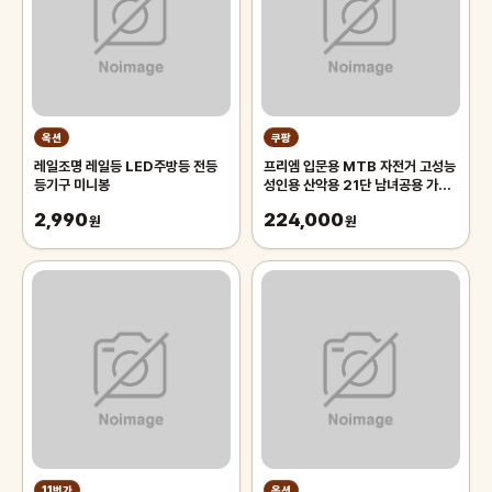
옥션
쿠팡
레일조명 레일등 LED주방등 전등
프리엠 입문용 MTB 자전거 고성능
등기구 미니봉
성인용 산악용 21단 남녀공용 가성
비 학생 출퇴근 등하교, 1개,
2,990
224,000
원
175cm, 그레이 오렌지/21단/26
원
인치/스포크휠
11번가
옥션