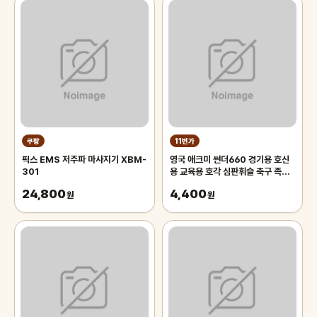
쿠팡
11번가
픽스 EMS 저주파 마사지기 XBM-
영국 애크미 썬더660 경기용 호신
301
용 교육용 호각 심판휘슬 축구 족구
주심호루라기
24,800
4,400
원
원