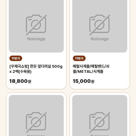
11번가
11번가
[우체국쇼핑] 한돈 앞다리살 500g
메탈시계줄/메탈밴드/쇠
x 2팩(수육용)
줄/METAL/시계줄
18,800
15,000
원
원