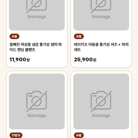
쿠팡
쿠팡
잘빠진 여성용 냉감 통기성 썸머 와
바브키즈 아동용 통기성 셔츠 + 하의
이드 밴딩 쿨팬츠
세트
11,900
25,900
원
원
11번가
쿠팡