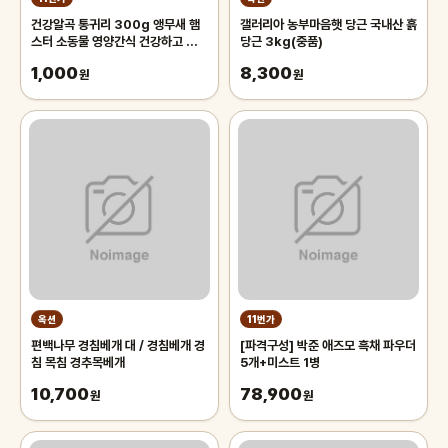
건강알곡 통귀리 300g 앵무새 햄
갤러리아 농부마음햇 당근 국내산 흙
스터 소동물 영양간식 건강하고 깨끗
당근 3kg(중품)
한 개별알곡간식
1,000
8,300
원
원
옥션
11번가
편백나무 경침베개 대 / 경침베개 경
[파격구성] 박준 애즈모 흑채 파우더
침 목침 경추목베개
5개+미스트 1병
10,700
78,900
원
원