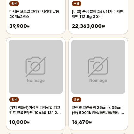
옥션
쿠팡
마시는 오트밀 그레인 서리태 낱봉
[비벨] 순금 팔찌 24k 남자 디자인
20개x2박스
체인 112.5g 30돈
39,900
22,363,000
원
원
옥션
옥션
(롯데백화점)여성 빈티지셋업 피그
크린랲 크린롤백 25cm x 35cm
먼트 크롭맨투맨 10460 131 256
(중) 500매/위생/롤백/롤/팩/비
12
닐/비닐백/투명/봉투/롤팩/일회용/
10,000
16,670
원
봉지
원