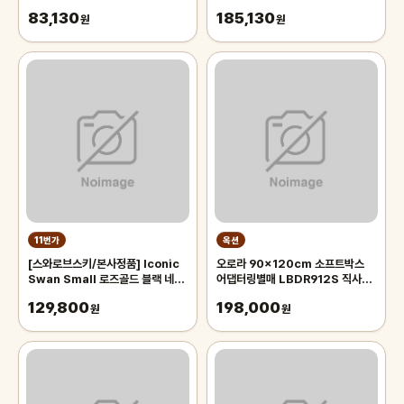
83,130
185,130
원
원
11번가
옥션
[스와로브스키/본사정품] Iconic
오로라 90x120cm 소프트박스
Swan Small 로즈골드 블랙 네크
어댑터링별매 LBDR912S 직사각
리스 5204133
모양의 벨크로부착형 박스 Aurora
129,800
198,000
원
오로라 90x120
원