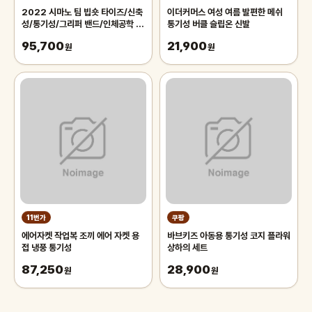
2022 시마노 팀 빕숏 타이즈/신축
이더커머스 여성 여름 발편한 메쉬
성/통기성/그리퍼 밴드/인체공학 편
통기성 버클 슬립온 신발
한 핏/빛 반사 소재/자전거 패드 바
95,700
21,900
지
원
원
11번가
쿠팡
에어자켓 작업복 조끼 에어 자켓 용
바브키즈 아동용 통기성 코지 플라워
접 냉풍 통기성
상하의 세트
87,250
28,900
원
원