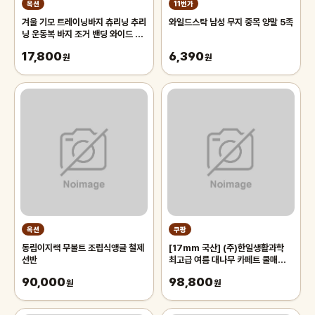
옥션
11번가
겨울 기모 트레이닝바지 츄리닝 추리
와일드스탁 남성 무지 중목 양말 5족
닝 운동복 바지 조거 밴딩 와이드 팬
츠 남자 남성
17,800
6,390
원
원
옥션
쿠팡
동림이지랙 무볼트 조립식앵글 철제
[17mm 국산] (주)한일생활과학
선반
최고급 여름 대나무 카페트 쿨매트
왕골 돗자리 대자리 매트 러그, 거실
90,000
98,800
원
침대 장판 자리_두꺼운 폭신한 튼튼
원
한 시원한 냉감매트, 그린