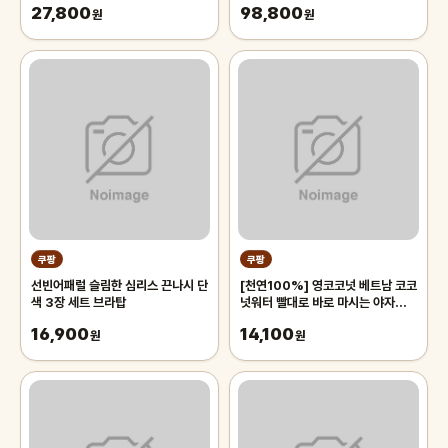
27,800
98,800
원
침대 장판 자리_두꺼운 폭신한 튼튼
원
한 시원한 냉감매트, 그린
쿠팡
쿠팡
선빈어패럴 슬림한 심리스 끈나시 단
[천연100%] 영코코넛 베트남 코코
색 3장 세트 브라탑
넛워터 빨대로 바로 마시는 야자열매
야자수 디아머스, 1박스, 2kg 내외
16,900
14,100
원
(2과입)
원