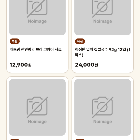
쿠팡
옥션
캐츠랑 전연령 리브레 고양이 사료
청정원 멸치 컵쌀국수 92g 12입 (1
박스)
12,900
24,000
원
원