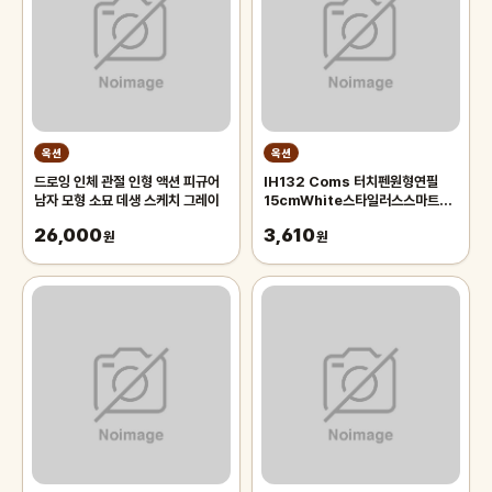
옥션
옥션
드로잉 인체 관절 인형 액션 피규어
IH132 Coms 터치펜원형연필
남자 모형 소묘 데생 스케치 그레이
15cmWhite스타일러스스마트폰
화면터치펜슬형
26,000
3,610
원
원