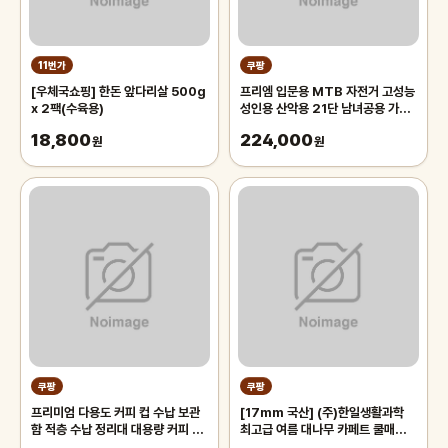
11번가
쿠팡
[우체국쇼핑] 한돈 앞다리살 500g
프리엠 입문용 MTB 자전거 고성능
x 2팩(수육용)
성인용 산악용 21단 남녀공용 가성
비 학생 출퇴근 등하교, 1개,
18,800
224,000
원
175cm, 그레이 오렌지/21단/26
원
인치/스포크휠
쿠팡
쿠팡
프리미엄 다용도 커피 컵 수납 보관
[17mm 국산] (주)한일생활과학
함 적층 수납 정리대 대용량 커피 트
최고급 여름 대나무 카페트 쿨매트
레이 보관함, 1개, 화이트
왕골 돗자리 대자리 매트 러그, 거실