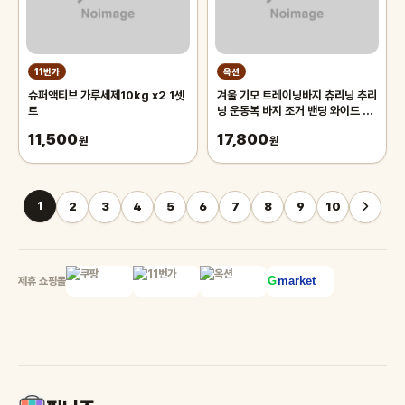
11번가
옥션
슈퍼액티브 가루세제10kg x2 1셋
겨울 기모 트레이닝바지 츄리닝 추리
트
닝 운동복 바지 조거 밴딩 와이드 팬
츠 남자 남성
11,500
17,800
원
원
1
2
3
4
5
6
7
8
9
10
제휴 쇼핑몰