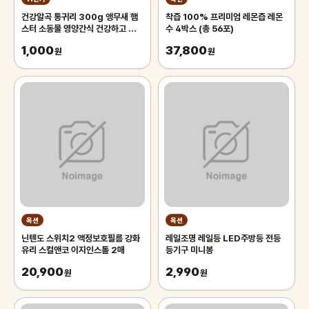
건강알곡 통귀리 300g 앵무새 햄
착즙 100% 프리미엄 레몬즙 레몬
스터 소동물 영양간식 건강하고 깨끗
수 4박스 (총 56포)
한 개별알곡간식
1,000
37,800
원
원
옥션
옥션
닌텐도 스위치2 액정보호필름 강화
레일조명 레일등 LED주방등 전등
유리 스컬앤코 이지인스톨 2매
등기구 미니봉
20,900
2,990
원
원