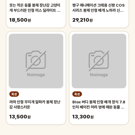
웃는 작은 동물 봉제 장난감 고양이
짱구 애니메이션 크레용 신짱 COS
개 부드러운 인형 미스 딜라이트 장
시리즈 봉제 인형 베개 노하라 신노
식 어린이 생일 선물
스케 귀여운 생일 선물 25cm
18,500
29,210
원
원
옥션
옥션
라마 인형 무지개 알파카 봉제 장난
Blox 버디 봉제 인형 베개 장식 7.8
감 사랑스러운
인치 베이컨 머리 멍에 애완 동물 장
난감
13,500
13,300
원
원