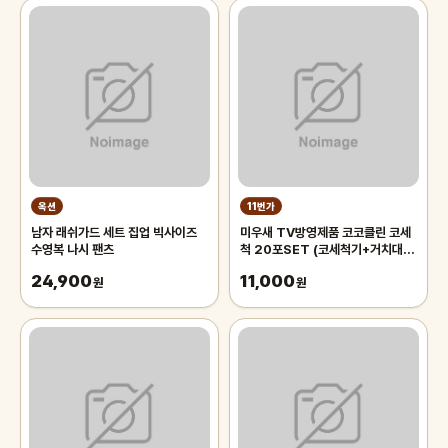
옥션
11번가
남자 래쉬가드 세트 집업 빅사이즈
미우새 TV방영제품 코코클린 코세
수영복 나시 팬츠
척 20포SET (코세척기+거치대
+분말20포)
24,900
11,000
원
원