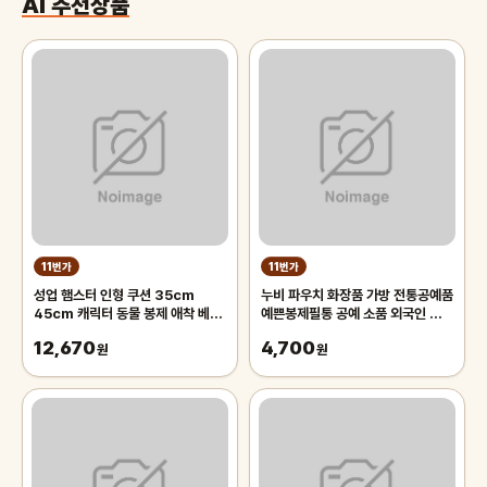
AI 추천상품
11번가
11번가
성업 햄스터 인형 쿠션 35cm
누비 파우치 화장품 가방 전통공예품
45cm 캐릭터 동물 봉제 애착 베개
예쁜봉제필통 공예 소품 외국인 선물
추억의 인형
한국 용품 문화 상품 민속기념품
12,670
4,700
원
원