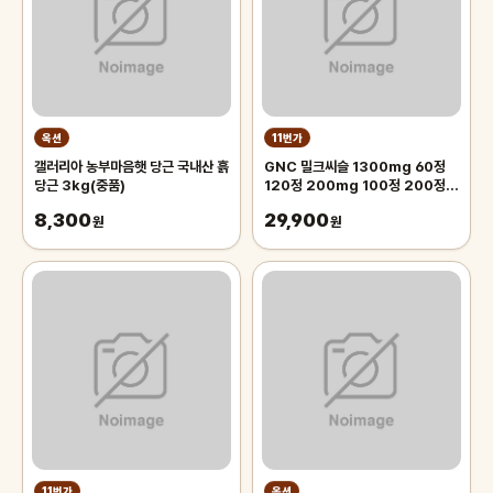
옥션
11번가
갤러리아 농부마음햇 당근 국내산 흙
GNC 밀크씨슬 1300mg 60정
당근 3kg(중품)
120정 200mg 100정 200정
300정
8,300
29,900
원
원
11번가
옥션