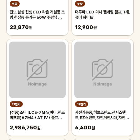
쿠팡
쿠팡
진보 삼성 칩셋 LED 라온 거실등 조
더루마 LED 미니 젤네일 램프, 1개,
명 천장등 등기구 60W 주광색 플리
퓨어 화이트
커프리 국내산, 화이트
22,870
12,900
원
원
11번가
11번가
(정품)소니 ILCE-7M4(바디.렌즈
자전거용품,허브스텐드,전시스텐
미포함)A7M4 / A7 IV / 풀프레임
드,EZ스텐드,자전거전시대,자전거
미러리스
스텐드,자전거스탠드,자전거거치대
2,986,750
6,400
원
원