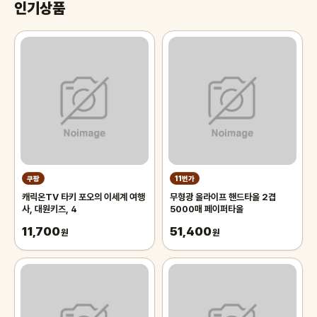
인기상품
쿠팡
11번가
캐릭온TV 타키 포오의 이세계 여행
무형광 올라이프 핸드타올 2겹
사, 대원키즈, 4
5000매 페이퍼타올
11,700
51,400
원
원