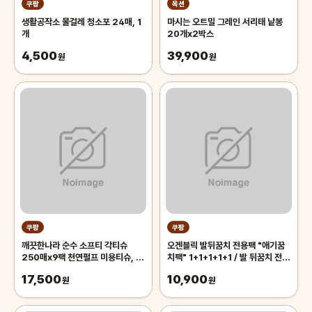
쿠팡
옥션
생활공작소 물걸레 청소포 24매, 1
마시는 오트밀 그레인 서리태 낱봉
개
20개x2박스
4,500
39,900
원
원
쿠팡
쿠팡
깨끗한나라 순수 소프티 각티슈
오겐블릭 발뒤꿈치 전용팩 "애기꿈
250매x9팩 천연펄프 미용티슈, 3
치팩" 1+1+1+1+1 / 발 뒤꿈치 전용
개, 3개입
풋팩/ 발팩/ 바세린 팩, 5개, 6g
17,500
10,900
원
원