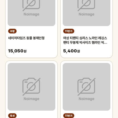
쿠팡
11번가
네이처타임즈 동물 봉제인형
여성 티팬티 심리스 노라인 레깅스
팬티 무봉제 빅사이즈 햄라인 빅사이
즈 필라테스 요가 속바지 속옷
15,050
5,400
원
원
옥션
11번가