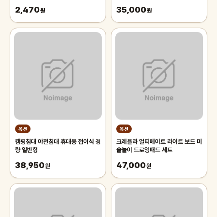
2,470
35,000
원
원
옥션
옥션
캠핑침대 야전침대 휴대용 접이식 경
크레욜라 얼티메이트 라이트 보드 미
량 일반형
술놀이 드로잉패드 세트
38,950
47,000
원
원