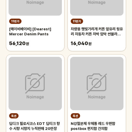
11번가
11번가
[메이비베이비] [Dearest]
차량용 햇빛가리개 커튼 앞유리 뒷유
Mercer Denim Pants
리 자동차 커튼 차박 암막 썬블라인
드 70cm 차량용햇빛가리개 앞유
56,120
16,040
원
리햇
원
옥션
옥션
딥디크 필로시코스 EDT 딥티크 향
N강철분체 우체통 레드 우편함
수 시향 시향지 누적판매 20만장
postbox 편지함 건의함