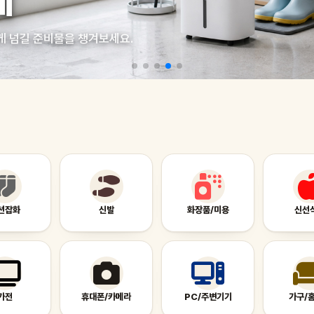
게
게 넘길 준비물을 챙겨보세요.
션잡화
신발
화장품/미용
신선
가전
휴대폰/카메라
PC/주변기기
가구/