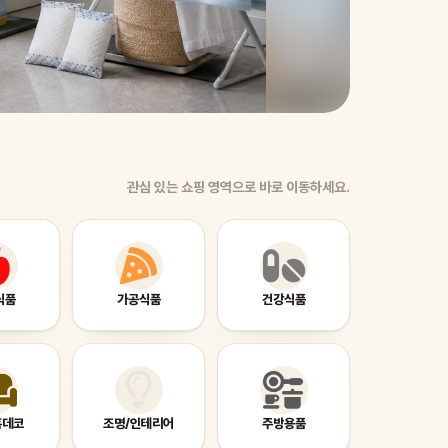
캠핑의
습니다
관심 있는 쇼핑 영역으로 바로 이동하세요.
식품
가공식품
건강식품
홈데코
조명/인테리어
주방용품