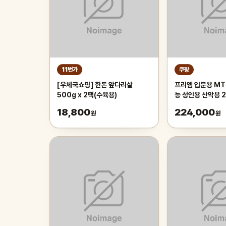
11번가
쿠팡
[우체국쇼핑] 한돈 앞다리살
프리엠 입문용 MT
500g x 2팩(수육용)
능 성인용 산악용 
가성비 학생 출퇴근 
18,800
224,000
원
원
175cm, 그레이 
인치/스포크휠