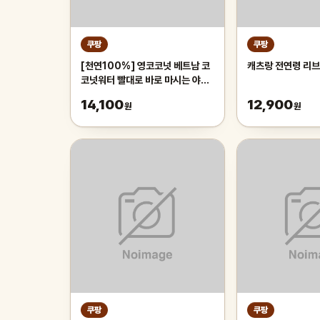
쿠팡
쿠팡
[천연100%] 영코코넛 베트남 코
캐츠랑 전연령 리브
코넛워터 빨대로 바로 마시는 야자
열매 야자수 디아머스, 1박스, 2kg
14,100
12,900
원
원
내외(2과입)
쿠팡
쿠팡