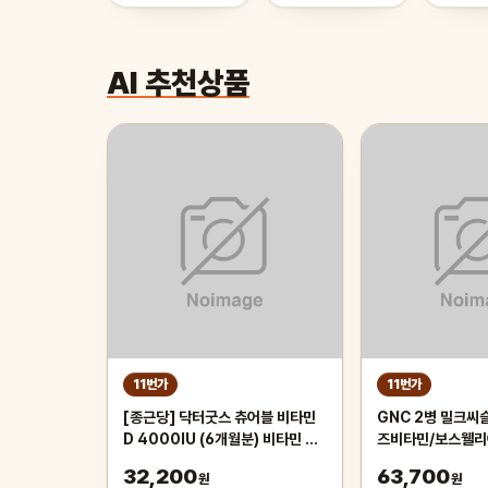
AI 추천상품
11번가
11번가
[종근당] 닥터굿스 츄어블 비타민
GNC 2병 밀크씨
D 4000IU (6개월분) 비타민 뼈
즈비타민/보스웰리
건강 골다공증
긴맥스/폴리코사놀
32,200
63,700
원
원