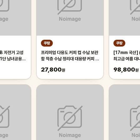
쿠팡
쿠팡
B 자전거 고성
프리미엄 다용도 커피 컵 수납 보관
[17mm 국산]
21단 남녀공용
함 적층 수납 정리대 대용량 커피 트
최고급 여름 대
등하교, 1개,
레이 보관함, 1개, 화이트
왕골 돗자리 대자
27,800
98,800
원
원
오렌지/21단/26
실 침대 장판 
튼튼한 시원한 