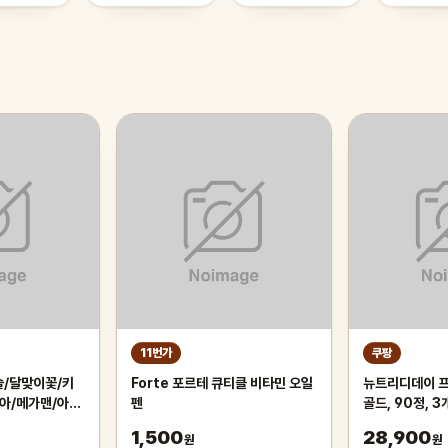
11번가
쿠팡
슬/달맞이꽃/키
Forte 포르테 큐티클 비타민 오일
뉴트리디데이 
아/메가맨/아르
펜
골드, 90정, 3
/크릴오일
1,500
28,900
원
원