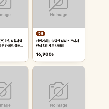
쿠팡
 (주)한일생활과학
선빈어패럴 슬림한 심리스 끈나시
나무 카페트 쿨매트
단색 3장 세트 브라탑
리 매트 러그, 거
16,900
원
자리_두꺼운 폭신한
냉감매트, 그린