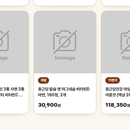
쿠팡
11번가
 3통 사면 3통
종근당 칼슘 앤 마그네슘 비타민D
종근당건강 아
 멀티 비타민C 영
아연, 180정, 2개
이뮨샷 (액상 2
그네슘 발포정
700mg + 캡슐
30,900
118,350
원
개입 X 2박스 I