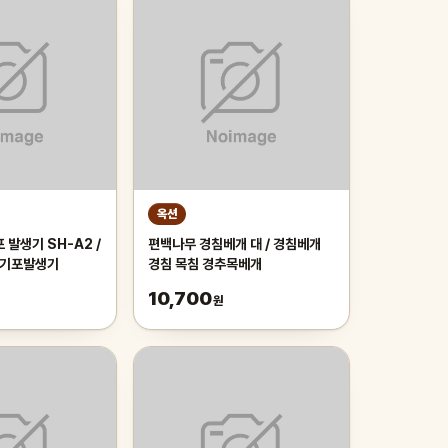
옥션
 발생기 SH-A2 /
편백나무 경침베개 대 / 경침베개
구 기포발생기
경침 목침 경추목베개
10,700
원