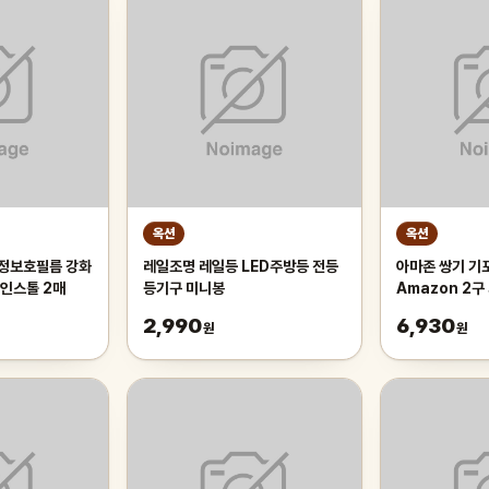
옥션
옥션
액정보호필름 강화
레일조명 레일등 LED주방등 전등
아마존 쌍기 기포
인스톨 2매
등기구 미니봉
Amazon 2
2,990
6,930
원
원