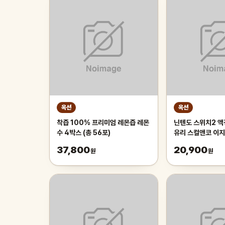
옥션
옥션
착즙 100% 프리미엄 레몬즙 레몬
닌텐도 스위치2 
수 4박스 (총 56포)
유리 스컬앤코 이지
37,800
20,900
원
원