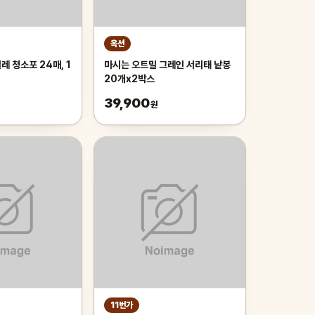
옥션
 청소포 24매, 1
마시는 오트밀 그레인 서리태 낱봉
20개x2박스
39,900
원
11번가