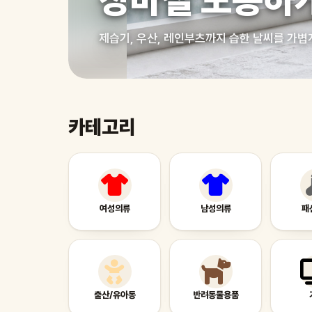
장마철 보송하
제습기, 우산, 레인부츠까지 습한 날씨를 가볍
카테고리
여성의류
남성의류
패
출산/유아동
반려동물용품