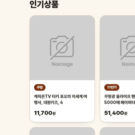
인기상품
쿠팡
11번가
캐릭온TV 타키 포오의 이세계 여
무형광 올라이프 핸
행사, 대원키즈, 4
5000매 페이퍼
11,700
51,400
원
원