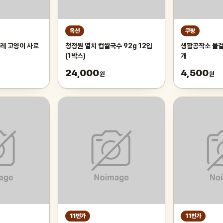
옥션
쿠팡
레 고양이 사료
청정원 멸치 컵쌀국수 92g 12입
생활공작소 물걸레
(1박스)
개
24,000
4,500
원
원
11번가
11번가