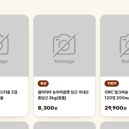
옥션
11번가
드타올 2겹
갤러리아 농부마음햇 당근 국내산
GNC 밀크씨슬 
타올
흙당근 3kg(중품)
120정 200m
300정
8,300
29,900
원
원