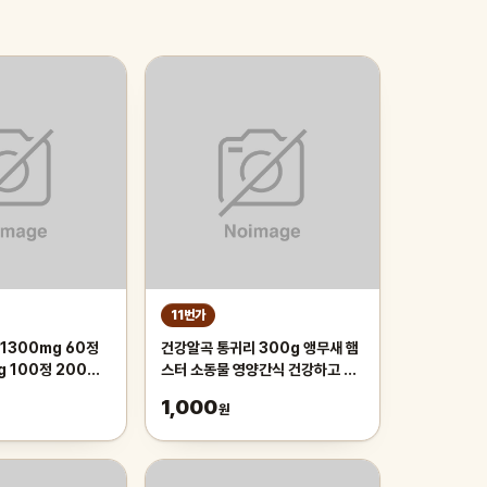
11번가
1300mg 60정
건강알곡 통귀리 300g 앵무새 햄
g 100정 200정
스터 소동물 영양간식 건강하고 깨
끗한 개별알곡간식
1,000
원