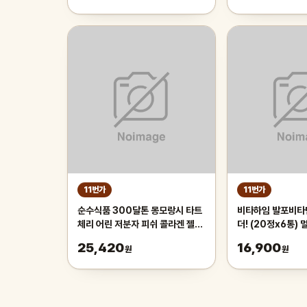
11번가
11번가
순수식품 300달톤 몽모랑시 타트
비타하임 발포비타민
체리 어린 저분자 피쉬 콜라겐 젤리
더! (20정x6통)
스틱 3박스(45포) 비타민C 글루
양제 아연 칼슘 마
25,420
16,900
원
원
타치온