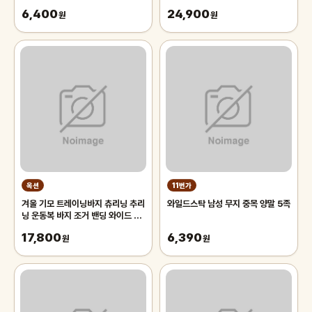
스텐드,자전거스탠드,자전거거치대
6,400
24,900
원
원
옥션
11번가
겨울 기모 트레이닝바지 츄리닝 추리
와일드스탁 남성 무지 중목 양말 5족
닝 운동복 바지 조거 밴딩 와이드 팬
츠 남자 남성
17,800
6,390
원
원