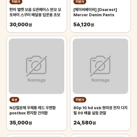
11번가
11번가
한미 헬멧 모음 오픈페이스 반모 오
[메이비베이비] [Dearest]
토바이 스쿠터 배달용 입문용 초보
Mercer Denim Pants
30,000
56,120
원
원
옥션
11번가
N강철분체 우체통 레드 우편함
80p 10 hd usb 현미경 전자 디지
postbox 편지함 건의함
털 00 배율 실험 관찰
35,000
24,580
원
원