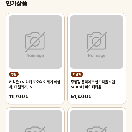
인기상품
쿠팡
11번가
캐릭온TV 타키 포오의 이세계 여행
무형광 올라이프 핸드타올 2겹
사, 대원키즈, 4
5000매 페이퍼타올
11,700
51,400
원
원