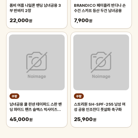
폼비 여름 나일론 밴딩 남녀공용 3
BRANDICO 페이즐리 반다나 손
부 반바지 2장
수건 스카프 등산 두건 남녀공용
22,000
7,900
원
원
쿠팡
쿠팡
남녀공용 쿨 린넨 테이퍼드 스판 밴
스토리원 SH-SPF-255 남성 여
딩 와이드 팬츠 슬랙스 빅사이즈
성 공용 인조잔디 풋살화 축구화
(2619-1)
45,000
25,900
원
원