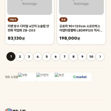
11번가
옥션
지벤 방수 다이얼 4인치 논슬립 안
오로라 90x120cm 소프트박스
전화 작업화 ZB-203
어댑터링별매 LBDR912S 직사각
모양의 벨크로부착형 박스 Aurora
83,130
198,000
원
오로라 90x120
원
1
2
3
4
5
6
7
8
9
10
제휴 쇼핑몰