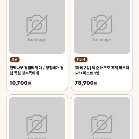
옥션
11번가
편백나무 경침베개 대 / 경침베개 경
[파격구성] 박준 애즈모 흑채 파우더
침 목침 경추목베개
5개+미스트 1병
10,700
78,900
원
원