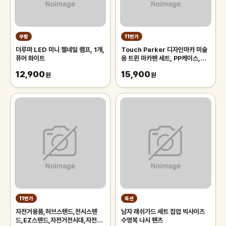
쿠팡
11번가
더루마 LED 미니 젤네일 램프, 1개,
Touch Parker 디자인마카 미술
퓨어 화이트
용 트윈 마카펜 세트, PP케이스,
48색
12,900
15,900
원
원
11번가
옥션
자전거용품,허브스텐드,전시스텐
남자 래쉬가드 세트 집업 빅사이즈
드,EZ스텐드,자전거전시대,자전거
수영복 나시 팬츠