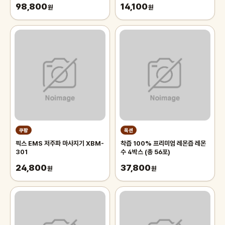
98,800
14,100
침대 장판 자리_두꺼운 폭신한 튼튼
원
(2과입)
원
한 시원한 냉감매트, 그린
쿠팡
옥션
픽스 EMS 저주파 마사지기 XBM-
착즙 100% 프리미엄 레몬즙 레몬
301
수 4박스 (총 56포)
24,800
37,800
원
원