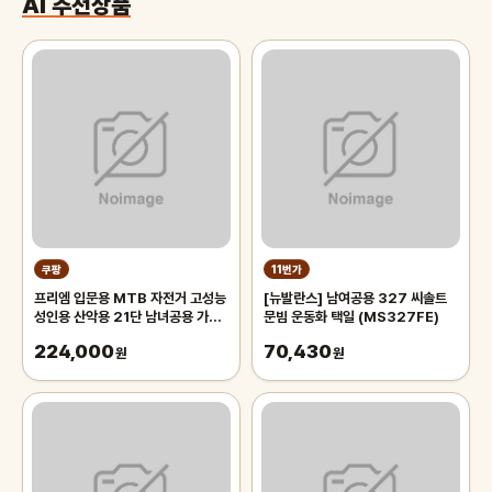
AI 추천상품
쿠팡
11번가
프리엠 입문용 MTB 자전거 고성능
[뉴발란스] 남여공용 327 씨솔트
성인용 산악용 21단 남녀공용 가성
문빔 운동화 택일 (MS327FE)
비 학생 출퇴근 등하교, 1개,
224,000
70,430
175cm, 그레이 오렌지/21단/26
원
원
인치/스포크휠