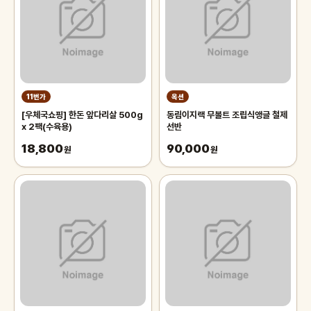
11번가
옥션
[우체국쇼핑] 한돈 앞다리살 500g
동림이지랙 무볼트 조립식앵글 철제
x 2팩(수육용)
선반
18,800
90,000
원
원