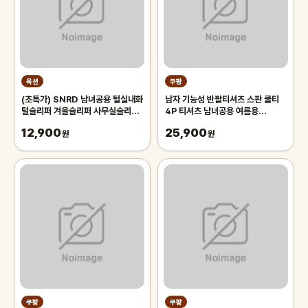
옥션
쿠팡
(초특가) SNRD 남녀공용 털실내화
남자 기능성 반팔티셔츠 스판 쿨티
털슬리퍼 겨울슬리퍼 사무실슬리퍼
4P 티셔츠 남녀공용 여름용
SN254
tanlz-119
12,900
25,900
원
원
쿠팡
쿠팡