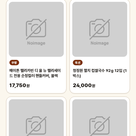
쿠팡
옥션
메이튼 팰리카빈 디 올 뉴 팰리세이
청정원 멸치 컵쌀국수 92g 12입 (1
드 전용 순정컬러 핸들커버, 블랙
박스)
17,750
24,000
원
원