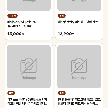
11번가
쿠팡
메탈시계줄/메탈밴드/쇠
캐츠랑 전연령 리브레 고양이 사료
줄/METAL/시계줄
15,000
12,900
원
원
쿠팡
쿠팡
[17mm 국산] (주)한일생활과학
[천연100%] 영코코넛 베트남 코코
최고급 여름 대나무 카페트 쿨매트
넛워터 빨대로 바로 마시는 야자열매
왕골 돗자리 대자리 매트 러그, 거실
야자수 디아머스, 1박스, 2kg 내외