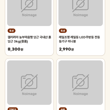
옥션
옥션
갤러리아 농부마음햇 당근 국내산 흙
레일조명 레일등 LED주방등 전등
당근 3kg(중품)
등기구 미니봉
8,300
2,990
원
원
11번가
쿠팡