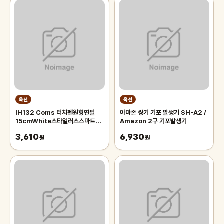
옥션
옥션
IH132 Coms 터치펜원형연필
아마존 쌍기 기포 발생기 SH-A2 /
15cmWhite스타일러스스마트폰
Amazon 2구 기포발생기
화면터치펜슬형
3,610
6,930
원
원