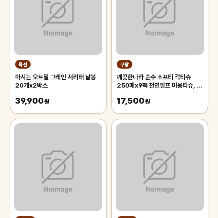
옥션
쿠팡
마시는 오트밀 그레인 서리태 낱봉
깨끗한나라 순수 소프티 각티슈
20개x2박스
250매x9팩 천연펄프 미용티슈, 3
개, 3개입
39,900
17,500
원
원