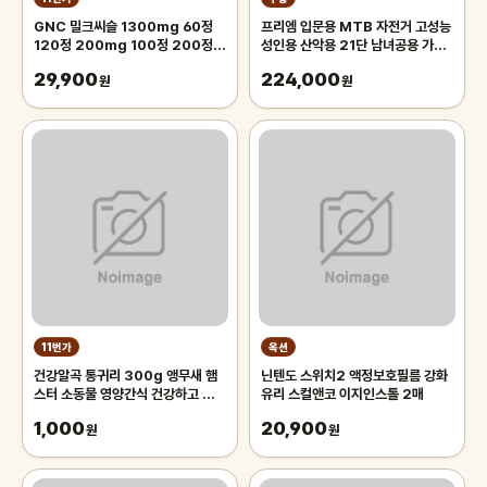
GNC 밀크씨슬 1300mg 60정
프리엠 입문용 MTB 자전거 고성능
120정 200mg 100정 200정
성인용 산악용 21단 남녀공용 가성
300정
비 학생 출퇴근 등하교, 1개,
29,900
224,000
원
175cm, 그레이 오렌지/21단/26
원
인치/스포크휠
11번가
옥션
건강알곡 통귀리 300g 앵무새 햄
닌텐도 스위치2 액정보호필름 강화
스터 소동물 영양간식 건강하고 깨끗
유리 스컬앤코 이지인스톨 2매
한 개별알곡간식
1,000
20,900
원
원