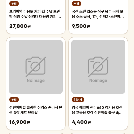
쿠팡
쿠팡
프리미엄 다용도 커피 컵 수납 보관
국산 스텐 업소용 삭구 육수 국자 모
함 적층 수납 정리대 대용량 커피 트
음 소스 급식, 1개, 선택2-스텐파란
레이 보관함, 1개, 화이트
삭구 대
27,800
9,500
원
원
쿠팡
11번가
선빈어패럴 슬림한 심리스 끈나시 단
영국 애크미 썬더660 경기용 호신
색 3장 세트 브라탑
용 교육용 호각 심판휘슬 축구 족구
주심호루라기
16,900
4,400
원
원