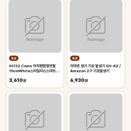
옥션
옥션
IH132 Coms 터치펜원형연필
아마존 쌍기 기포 발생기 SH-A2 /
15cmWhite스타일러스스마트폰
Amazon 2구 기포발생기
화면터치펜슬형
3,610
6,930
원
원