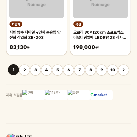
11번가
옥션
지벤 방수 다이얼 4인치 논슬립 안
오로라 90x120cm 소프트박스
전화 작업화 ZB-203
어댑터링별매 LBDR912S 직사각
모양의 벨크로부착형 박스 Aurora
83,130
198,000
원
오로라 90x120
원
1
2
3
4
5
6
7
8
9
10
제휴 쇼핑몰