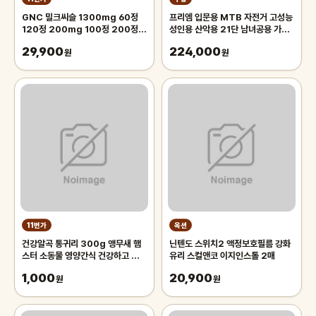
GNC 밀크씨슬 1300mg 60정
프리엠 입문용 MTB 자전거 고성능
120정 200mg 100정 200정
성인용 산악용 21단 남녀공용 가성
300정
비 학생 출퇴근 등하교, 1개,
29,900
224,000
원
175cm, 그레이 오렌지/21단/26
원
인치/스포크휠
11번가
옥션
건강알곡 통귀리 300g 앵무새 햄
닌텐도 스위치2 액정보호필름 강화
스터 소동물 영양간식 건강하고 깨끗
유리 스컬앤코 이지인스톨 2매
한 개별알곡간식
1,000
20,900
원
원