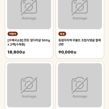
11번가
옥션
[우체국쇼핑] 한돈 앞다리살 500g
동림이지랙 무볼트 조립식앵글 철제
x 2팩(수육용)
선반
18,800
90,000
원
원