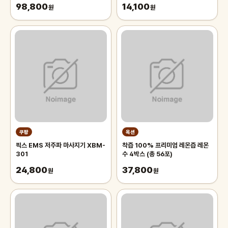
98,800
14,100
침대 장판 자리_두꺼운 폭신한 튼튼
원
(2과입)
원
한 시원한 냉감매트, 그린
쿠팡
옥션
픽스 EMS 저주파 마사지기 XBM-
착즙 100% 프리미엄 레몬즙 레몬
301
수 4박스 (총 56포)
24,800
37,800
원
원