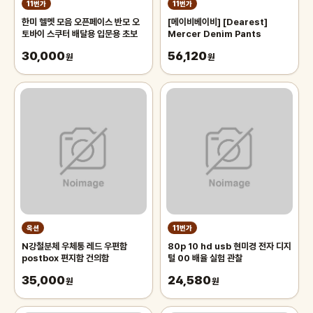
11번가
11번가
한미 헬멧 모음 오픈페이스 반모 오
[메이비베이비] [Dearest]
토바이 스쿠터 배달용 입문용 초보
Mercer Denim Pants
30,000
56,120
원
원
옥션
11번가
N강철분체 우체통 레드 우편함
80p 10 hd usb 현미경 전자 디지
postbox 편지함 건의함
털 00 배율 실험 관찰
35,000
24,580
원
원