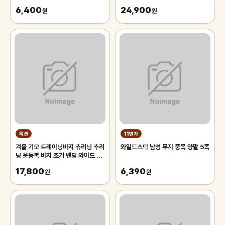
스텐드,자전거스탠드,자전거거치대
6,400
24,900
원
원
옥션
11번가
겨울 기모 트레이닝바지 츄리닝 추리
와일드스탁 남성 무지 중목 양말 5족
닝 운동복 바지 조거 밴딩 와이드 팬
츠 남자 남성
17,800
6,390
원
원