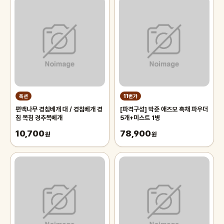
옥션
11번가
편백나무 경침베개 대 / 경침베개 경
[파격구성] 박준 애즈모 흑채 파우더
침 목침 경추목베개
5개+미스트 1병
10,700
78,900
원
원