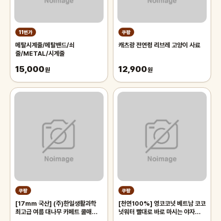
11번가
쿠팡
메탈시계줄/메탈밴드/쇠
캐츠랑 전연령 리브레 고양이 사료
줄/METAL/시계줄
15,000
12,900
원
원
쿠팡
쿠팡
[17mm 국산] (주)한일생활과학
[천연100%] 영코코넛 베트남 코코
최고급 여름 대나무 카페트 쿨매트
넛워터 빨대로 바로 마시는 야자열매
왕골 돗자리 대자리 매트 러그, 거실
야자수 디아머스, 1박스, 2kg 내외