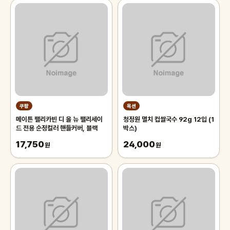
쿠팡
옥션
메이튼 팰리카빈 디 올 뉴 팰리세이
청정원 멸치 컵쌀국수 92g 12입 (1
드 전용 순정컬러 핸들커버, 블랙
박스)
17,750
24,000
원
원