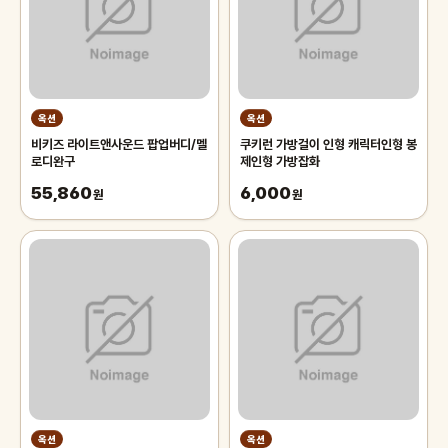
옥션
옥션
비키즈 라이트앤사운드 팝업버디/멜
쿠키런 가방걸이 인형 캐릭터인형 봉
로디완구
제인형 가방잡화
55,860
6,000
원
원
옥션
옥션