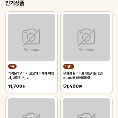
인기상품
쿠팡
11번가
캐릭온TV 타키 포오의 이세계 여행
무형광 올라이프 핸드타올 2겹
사, 대원키즈, 4
5000매 페이퍼타올
11,700
51,400
원
원