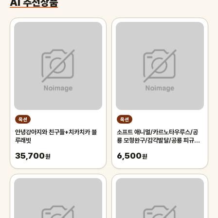
AI 추천상품
옥션
옥션
안녕강아지와 친구들+치카치카 블
소프트 애니멀/카르노타우루스/공
루래빗
룡 모형완구/감각발달/공룡 피규어/
카르노 타우루스 공룡
35,700
6,500
원
원