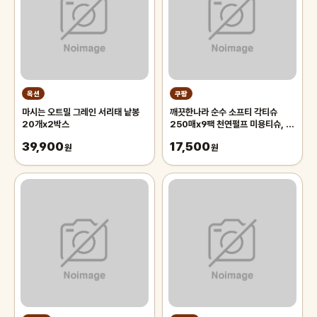
옥션
쿠팡
마시는 오트밀 그레인 서리태 낱봉
깨끗한나라 순수 소프티 각티슈
20개x2박스
250매x9팩 천연펄프 미용티슈, 3
개, 3개입
39,900
17,500
원
원