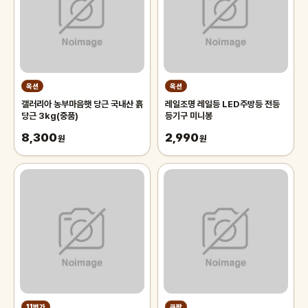
옥션
옥션
갤러리아 농부마음햇 당근 국내산 흙
레일조명 레일등 LED주방등 전등
당근 3kg(중품)
등기구 미니봉
8,300
2,990
원
원
11번가
쿠팡