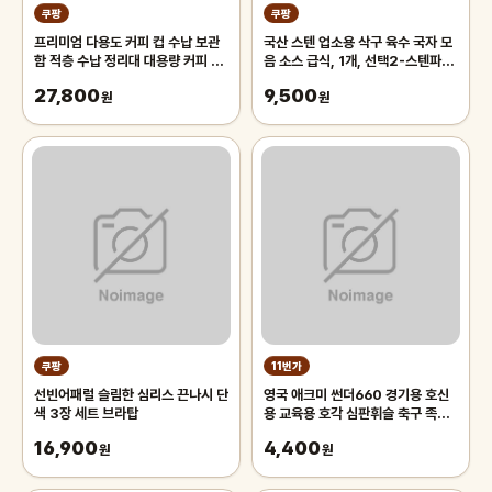
쿠팡
쿠팡
프리미엄 다용도 커피 컵 수납 보관
국산 스텐 업소용 삭구 육수 국자 모
함 적층 수납 정리대 대용량 커피 트
음 소스 급식, 1개, 선택2-스텐파란
레이 보관함, 1개, 화이트
삭구 대
27,800
9,500
원
원
쿠팡
11번가
선빈어패럴 슬림한 심리스 끈나시 단
영국 애크미 썬더660 경기용 호신
색 3장 세트 브라탑
용 교육용 호각 심판휘슬 축구 족구
주심호루라기
16,900
4,400
원
원