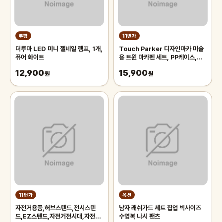
쿠팡
11번가
더루마 LED 미니 젤네일 램프, 1개,
Touch Parker 디자인마카 미술
퓨어 화이트
용 트윈 마카펜 세트, PP케이스,
48색
12,900
15,900
원
원
11번가
옥션
자전거용품,허브스텐드,전시스텐
남자 래쉬가드 세트 집업 빅사이즈
드,EZ스텐드,자전거전시대,자전거
수영복 나시 팬츠