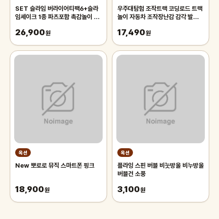
SET 슬라임 버라이어티팩6+슬라
우주대탐험 조작트랙 코딩로드 트랙
임셰이크 1종 파츠포함 촉감놀이 액
놀이 자동차 조작장난감 감각 발달
괴 답례품 조카선물
완구 어린이날 선물
26,900
17,490
원
원
옥션
옥션
New 뽀로로 뮤직 스마트폰 핑크
플라잉 스핀 버블 비눗방울 비누방울
버블건 소풍
18,900
3,100
원
원