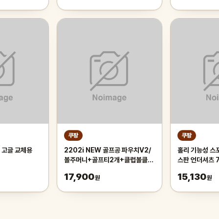
쿠팡
쿠팡
 고글 교체용
2202i NEW 골프공 파우치V2/
홀리 기능성 스
볼주머니+골프티2개+클럽볼클리
스판 언더셔츠 
너+카라비너, 화이트, 1개
17,900
15,130
원
원