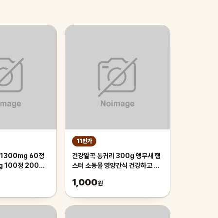
11번가
1300mg 60정
건강알곡 통귀리 300g 앵무새 햄
g 100정 200정
스터 소동물 영양간식 건강하고 깨
끗한 개별알곡간식
1,000
원