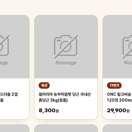
옥션
11번가
드타올 2겹
갤러리아 농부마음햇 당근 국내산
GNC 밀크씨슬 
타올
흙당근 3kg(중품)
120정 200m
300정
8,300
29,900
원
원