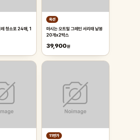
옥션
 청소포 24매, 1
마시는 오트밀 그레인 서리태 낱봉
20개x2박스
39,900
원
11번가