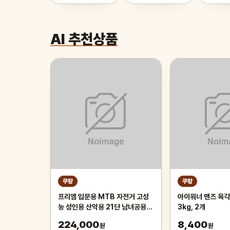
AI 추천상품
쿠팡
쿠팡
프리엠 입문용 MTB 자전거 고성
아이워너 맨즈 육각
능 성인용 산악용 21단 남녀공용
3kg, 2개
가성비 학생 출퇴근 등하교, 1개,
224,000
8,400
원
원
175cm, 그레이 오렌지/21단/26