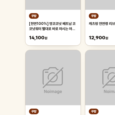
쿠팡
쿠팡
[천연100%] 영코코넛 베트남 코
캐츠랑 전연령 리브
코넛워터 빨대로 바로 마시는 야자
열매 야자수 디아머스, 1박스, 2kg
14,100
12,900
원
원
내외(2과입)
쿠팡
쿠팡