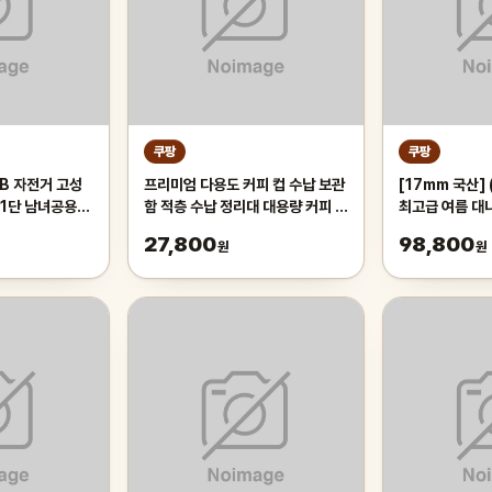
쿠팡
쿠팡
B 자전거 고성
프리미엄 다용도 커피 컵 수납 보관
[17mm 국산]
21단 남녀공용
함 적층 수납 정리대 대용량 커피 트
최고급 여름 대
등하교, 1개,
레이 보관함, 1개, 화이트
왕골 돗자리 대자
27,800
98,800
원
원
오렌지/21단/26
실 침대 장판 
튼튼한 시원한 