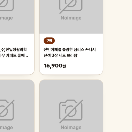
쿠팡
 (주)한일생활과학
선빈어패럴 슬림한 심리스 끈나시
나무 카페트 쿨매트
단색 3장 세트 브라탑
리 매트 러그, 거
16,900
원
자리_두꺼운 폭신한
냉감매트, 그린