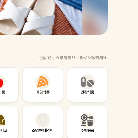
제습기
관심 있는 쇼핑 영역으로 바로 이동하세요.
식품
가공식품
건강식품
홈데코
조명/인테리어
주방용품