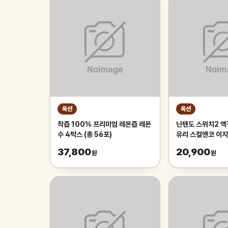
옥션
옥션
착즙 100% 프리미엄 레몬즙 레몬
닌텐도 스위치2 
수 4박스 (총 56포)
유리 스컬앤코 이지
37,800
20,900
원
원