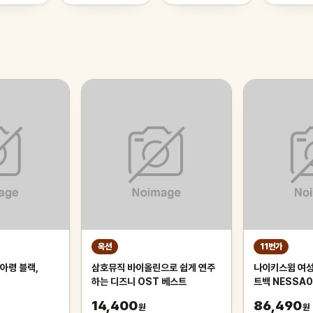
옥션
11번가
아령 블랙,
삼호뮤직 바이올린으로 쉽게 연주
나이키스윔 여성
하는 디즈니 OST 베스트
트백 NESSA
14,400
86,490
원
원