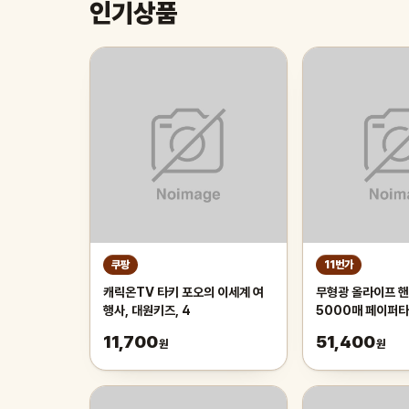
인기상품
쿠팡
11번가
캐릭온TV 타키 포오의 이세계 여
무형광 올라이프 핸
행사, 대원키즈, 4
5000매 페이퍼
11,700
51,400
원
원