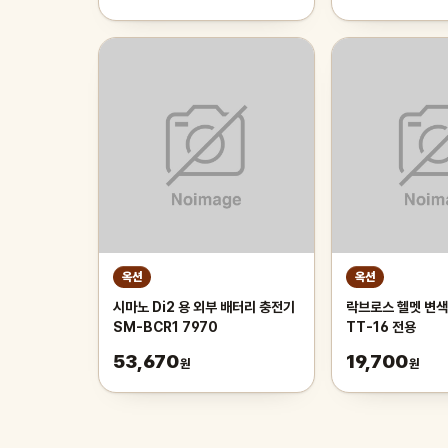
인치/스포크휠
옥션
옥션
시마노 Di2 용 외부 배터리 충전기
락브로스 헬멧 변색
SM-BCR1 7970
TT-16 전용
53,670
19,700
원
원