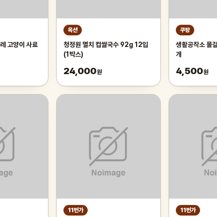
옥션
쿠팡
레 고양이 사료
청정원 멸치 컵쌀국수 92g 12입
생활공작소 물걸레
(1박스)
개
24,000
4,500
원
원
11번가
11번가