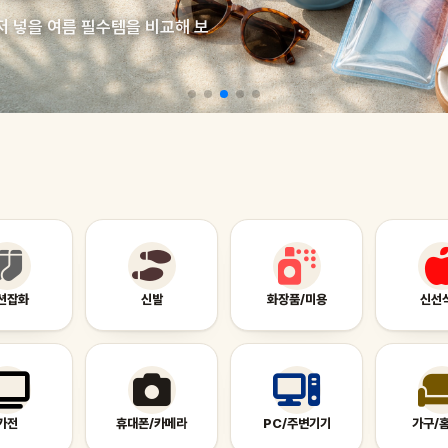
저 넣을 여름 필수템을 비교해 보
션잡화
신발
화장품/미용
신선
가전
휴대폰/카메라
PC/주변기기
가구/