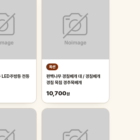
옥션
 LED주방등 전등
편백나무 경침베개 대 / 경침베개
경침 목침 경추목베개
10,700
원