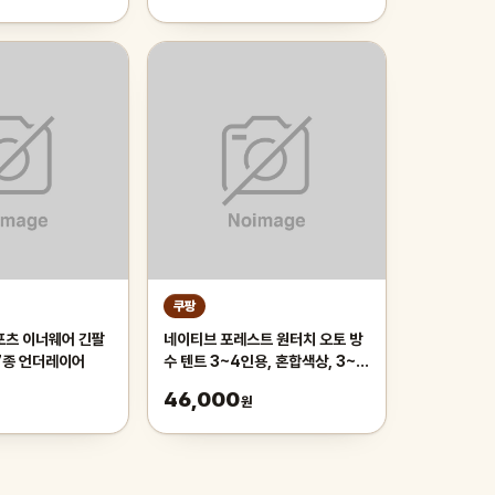
쿠팡
포츠 이너웨어 긴팔
네이티브 포레스트 원터치 오토 방
7종 언더레이어
수 텐트 3~4인용, 혼합색상, 3~4
인용
46,000
원