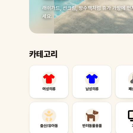
래쉬가드, 선크림, 방수팩처럼 휴가 가방에 먼
세요.
카테고리
여성의류
남성의류
패
출산/유아동
반려동물용품