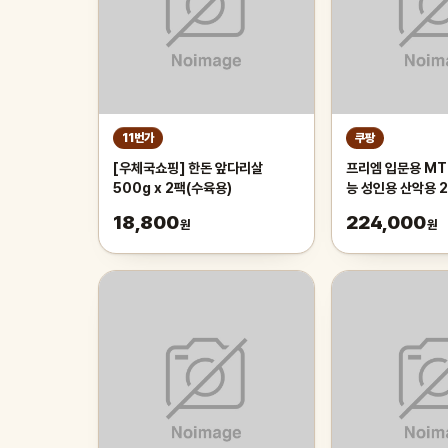
11번가
쿠팡
[우체국쇼핑] 한돈 앞다리살
프리엠 입문용 MT
500g x 2팩(수육용)
능 성인용 산악용 
가성비 학생 출퇴근 
18,800
224,000
원
원
175cm, 그레이 
인치/스포크휠