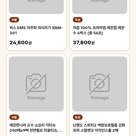
쿠팡
옥션
픽스 EMS 저주파 마사지기 XBM-
착즙 100% 프리미엄 레몬즙 레몬
301
수 4박스 (총 56포)
24,800
37,800
원
원
쿠팡
옥션
깨끗한나라 순수 소프티 각티슈
닌텐도 스위치2 액정보호필름 강화
250매x9팩 천연펄프 미용티슈, 3
유리 스컬앤코 이지인스톨 2매
개, 3개입