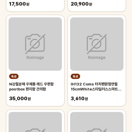
17,500
20,900
원
원
옥션
옥션
N강철분체 우체통 레드 우편함
IH132 Coms 터치펜원형연필
postbox 편지함 건의함
15cmWhite스타일러스스마트폰
화면터치펜슬형
35,000
3,610
원
원