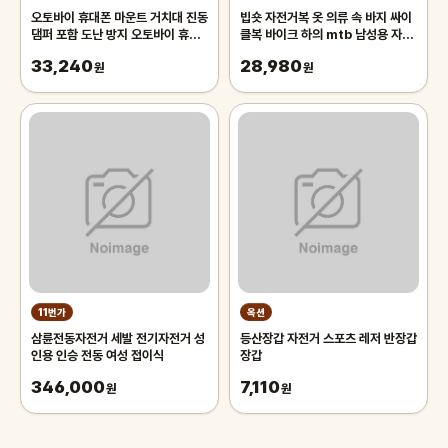
오토바이 휴대폰 마운트 거치대 진동
빕숏 자전거복 옷 의류 속 바지 싸이
댐퍼 포함 도난 방지 오토바이 휴대
클복 바이크 하의 mtb 남성용 자전
폰 거치대 360 ° 조정 가능한 회
거 턱받이 바지, 아웃도어 웨어,
33,240
28,980
원
MTB
원
11번가
옥션
삼륜전동자전거 세발 전기자전거 성
등산장갑 자전거 스포츠 레저 반장갑
인용 인승 전동 여성 접이식
장갑
346,000
7,110
원
원