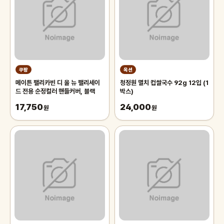
쿠팡
옥션
메이튼 팰리카빈 디 올 뉴 팰리세이
청정원 멸치 컵쌀국수 92g 12입 (1
드 전용 순정컬러 핸들커버, 블랙
박스)
17,750
24,000
원
원