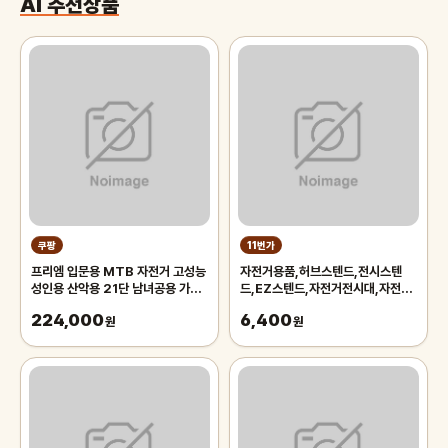
AI 추천상품
쿠팡
11번가
프리엠 입문용 MTB 자전거 고성능
자전거용품,허브스텐드,전시스텐
성인용 산악용 21단 남녀공용 가성
드,EZ스텐드,자전거전시대,자전거
비 학생 출퇴근 등하교, 1개,
스텐드,자전거스탠드,자전거거치대
224,000
6,400
175cm, 그레이 오렌지/21단/26
원
원
인치/스포크휠