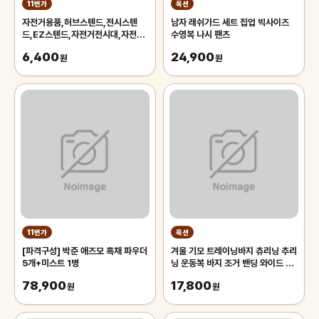
11번가
옥션
자전거용품,허브스텐드,전시스텐
남자 래쉬가드 세트 집업 빅사이즈
드,EZ스텐드,자전거전시대,자전거
수영복 나시 팬츠
스텐드,자전거스탠드,자전거거치대
6,400
24,900
원
원
11번가
옥션
[파격구성] 박준 애즈모 흑채 파우더
겨울 기모 트레이닝바지 츄리닝 추리
5개+미스트 1병
닝 운동복 바지 조거 밴딩 와이드 팬
츠 남자 남성
78,900
17,800
원
원