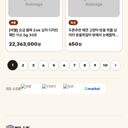
쿠팡
옥션
[비벨] 순금 팔찌 24k 남자 디자인
두론추천 애견 고양이 방울 목줄 강
체인 112.5g 30돈
아지 방울목걸이 밖에서 눈에잘띄는
목줄 애견카페 야외활동용 반려동물
22,363,000
650
원
원
1
2
3
4
5
6
7
8
9
10
제휴 쇼핑몰