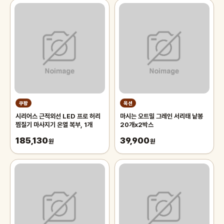
쿠팡
옥션
시리어스 근적외선 LED 프로 허리
마시는 오트밀 그레인 서리태 낱봉
찜질기 마사지기 온열 복부, 1개
20개x2박스
185,130
39,900
원
원