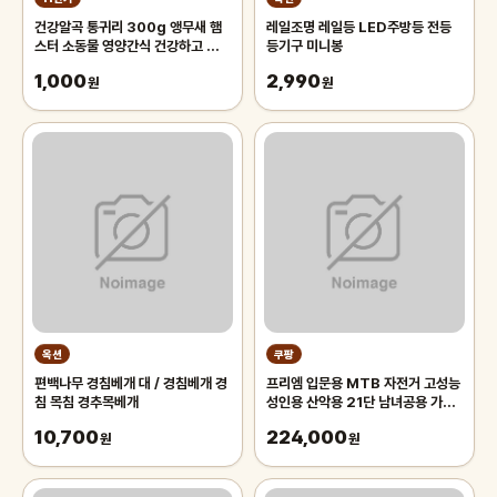
건강알곡 통귀리 300g 앵무새 햄
레일조명 레일등 LED주방등 전등
스터 소동물 영양간식 건강하고 깨끗
등기구 미니봉
한 개별알곡간식
1,000
2,990
원
원
옥션
쿠팡
편백나무 경침베개 대 / 경침베개 경
프리엠 입문용 MTB 자전거 고성능
침 목침 경추목베개
성인용 산악용 21단 남녀공용 가성
비 학생 출퇴근 등하교, 1개,
10,700
224,000
원
175cm, 그레이 오렌지/21단/26
원
인치/스포크휠