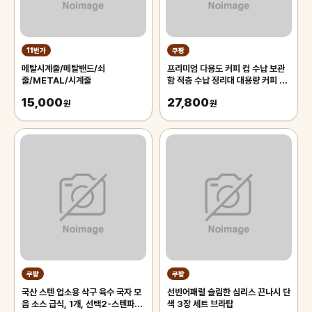
11번가
쿠팡
메탈시계줄/메탈밴드/쇠
프리미엄 다용도 커피 컵 수납 보관
줄/METAL/시계줄
함 적층 수납 정리대 대용량 커피 트
레이 보관함, 1개, 화이트
15,000
27,800
원
원
쿠팡
쿠팡
국산 스텐 업소용 삭구 육수 국자 모
선빈어패럴 슬림한 심리스 끈나시 단
음 소스 급식, 1개, 선택2-스텐파란
색 3장 세트 브라탑