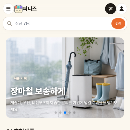
퍼니즈
검색
상품 검색
여러 쇼핑몰 상품을 한곳에서 찾아보세요
시즌 기획
장마철 보송하게
제습기, 우산, 레인부츠까지 습한 날씨를 가볍게 넘길 준비물을 챙겨보
세요.