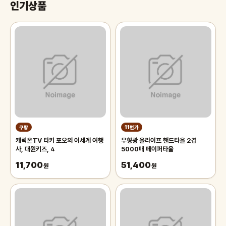
인기상품
쿠팡
11번가
캐릭온TV 타키 포오의 이세계 여행
무형광 올라이프 핸드타올 2겹
사, 대원키즈, 4
5000매 페이퍼타올
11,700
51,400
원
원