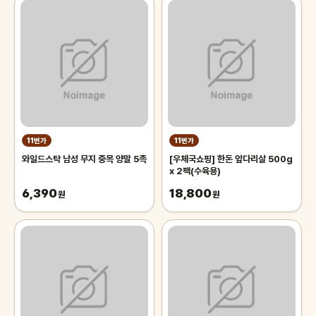
11번가
11번가
와일드스탁 남성 무지 중목 양말 5족
[우체국쇼핑] 한돈 앞다리살 500g
x 2팩(수육용)
6,390
18,800
원
원