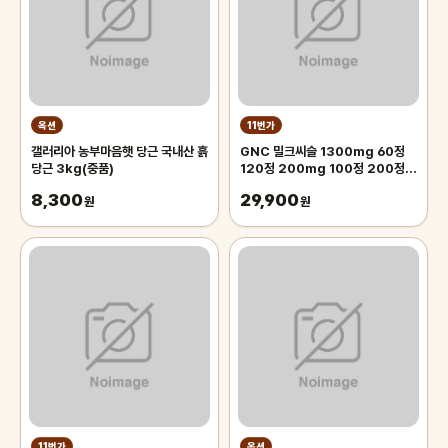
옥션
11번가
갤러리아 농부마음햇 당근 국내산 흙
GNC 밀크씨슬 1300mg 60정
당근 3kg(중품)
120정 200mg 100정 200정
300정
8,300
29,900
원
원
11번가
옥션