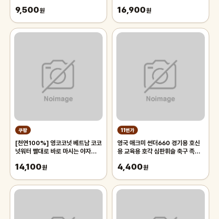
삭구 대
9,500
16,900
원
원
쿠팡
11번가
[천연100%] 영코코넛 베트남 코코
영국 애크미 썬더660 경기용 호신
넛워터 빨대로 바로 마시는 야자열매
용 교육용 호각 심판휘슬 축구 족구
야자수 디아머스, 1박스, 2kg 내외
주심호루라기
14,100
4,400
(2과입)
원
원