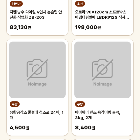
11번가
옥션
지벤 방수 다이얼 4인치 논슬립 안
오로라 90x120cm 소프트박스
전화 작업화 ZB-203
어댑터링별매 LBDR912S 직사각
모양의 벨크로부착형 박스 Aurora
83,130
198,000
원
오로라 90x120
원
쿠팡
쿠팡
생활공작소 물걸레 청소포 24매, 1
아이워너 맨즈 육각아령 블랙,
개
3kg, 2개
4,500
8,400
원
원