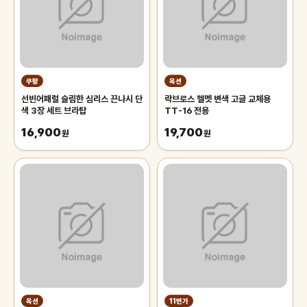
쿠팡
옥션
선빈어패럴 슬림한 심리스 끈나시 단
락브로스 헬멧 변색 고글 교체용
색 3장 세트 브라탑
TT-16 전용
16,900
19,700
원
원
옥션
11번가