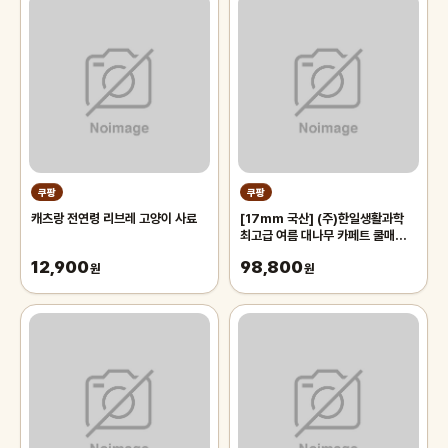
쿠팡
쿠팡
캐츠랑 전연령 리브레 고양이 사료
[17mm 국산] (주)한일생활과학
최고급 여름 대나무 카페트 쿨매트
왕골 돗자리 대자리 매트 러그, 거실
12,900
98,800
원
침대 장판 자리_두꺼운 폭신한 튼튼
원
한 시원한 냉감매트, 그린