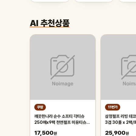
AI 추천상품
쿠팡
11번가
깨끗한나라 순수 소프티 각티슈
삼정펄프 리빙 데코
250매x9팩 천연펄프 미용티슈,
3겹 30롤 x 2팩
3개, 3개입
17,500
25,900
원
원