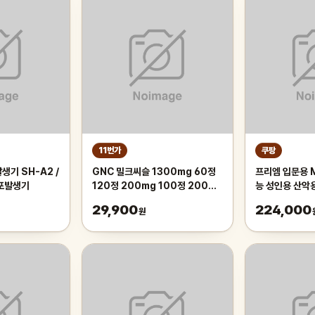
11번가
쿠팡
생기 SH-A2 /
GNC 밀크씨슬 1300mg 60정
프리엠 입문용 
기포발생기
120정 200mg 100정 200정
능 성인용 산악
300정
가성비 학생 출퇴
29,900
224,000
원
175cm, 그레
인치/스포크휠