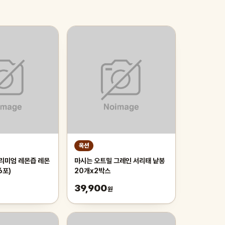
옥션
프리미엄 레몬즙 레몬
마시는 오트밀 그레인 서리태 낱봉
6포)
20개x2박스
39,900
원