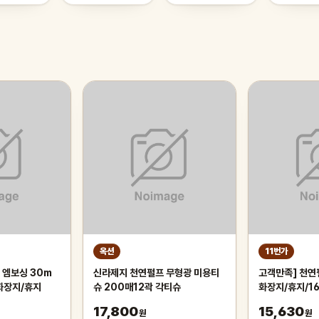
옥션
11번가
 엠보싱 30m
신라제지 천연펄프 무형광 미용티
고객만족] 천연
/화장지/휴지
슈 200매12곽 각티슈
화장지/휴지/1
17,800
15,630
원
원