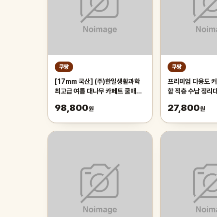
쿠팡
쿠팡
[17mm 국산] (주)한일생활과학
프리미엄 다용도 커
최고급 여름 대나무 카페트 쿨매트
함 적층 수납 정리
왕골 돗자리 대자리 매트 러그, 거
레이 보관함, 1개,
98,800
27,800
원
원
실 침대 장판 자리_두꺼운 폭신한
튼튼한 시원한 냉감매트, 그린