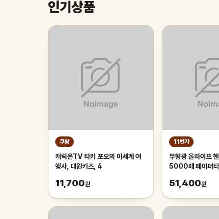
인기상품
쿠팡
11번가
캐릭온TV 타키 포오의 이세계 여
무형광 올라이프 핸
행사, 대원키즈, 4
5000매 페이퍼
11,700
51,400
원
원