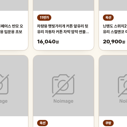
11번가
옥션
픈페이스 반모 오
차량용 햇빛가리개 커튼 앞유리 뒷
닌텐도 스위치2
용 입문용 초보
유리 자동차 커튼 차박 암막 썬블라
유리 스컬앤코 
인드 70cm 차량용햇빛가리개 앞
16,040
20,900
원
원
유리햇
옥션
쿠팡