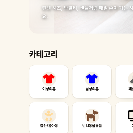
린넨 셔츠, 반팔티, 샌들처럼 매일 손이 가는
요.
카테고리
여성의류
남성의류
패
출산/유아동
반려동물용품