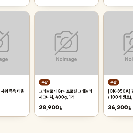
쿠팡
쿠팡
 샤워 목욕 타올
그라놀로지 Gr+ 프로틴 그래놀라
[OK-850A]
시그니처, 400g, 1개
/ 100개 셋트),
28,900
36,200
원
원