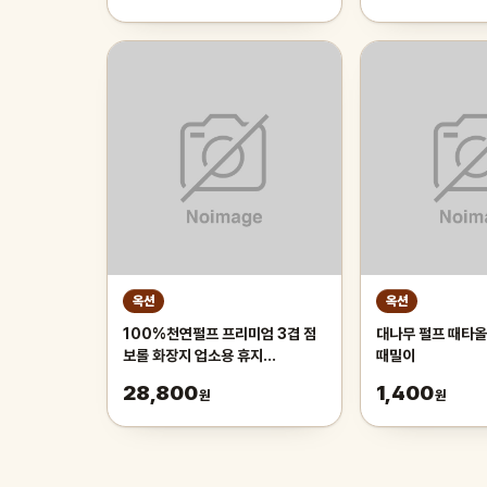
옥션
옥션
100%천연펄프 프리미엄 3겹 점
대나무 펄프 때타올
보롤 화장지 업소용 휴지
때밀이
120m_16롤 무료배송
28,800
1,400
원
원