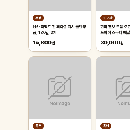
쿠팡
11번가
센카 퍼펙트 휩 페이셜 워시 클렌징
한미 헬멧 모음 오
폼, 120g, 2개
토바이 스쿠터 배달
14,800
30,000
원
원
옥션
옥션