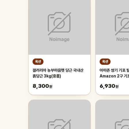
옥션
옥션
갤러리아 농부마음햇 당근 국내산
아마존 쌍기 기포 발
흙당근 3kg(중품)
Amazon 2구 
8,300
6,930
원
원