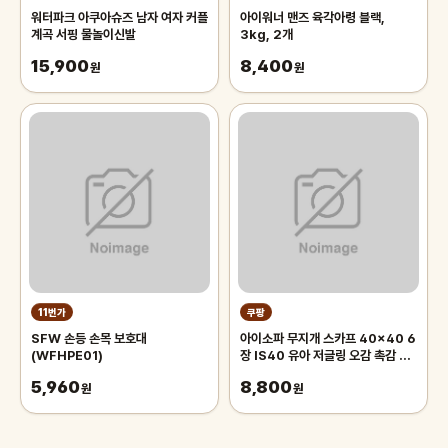
워터파크 아쿠아슈즈 남자 여자 커플
아이워너 맨즈 육각아령 블랙,
계곡 서핑 물놀이신발
3kg, 2개
15,900
8,400
원
원
11번가
쿠팡
SFW 손등 손목 보호대
아이소파 무지개 스카프 40x40 6
(WFHPE01)
장 IS40 유아 저글링 오감 촉감 놀
이 체육 교구
5,960
8,800
원
원