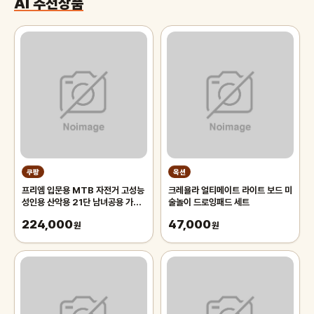
AI 추천상품
쿠팡
옥션
프리엠 입문용 MTB 자전거 고성능
크레욜라 얼티메이트 라이트 보드 미
성인용 산악용 21단 남녀공용 가성
술놀이 드로잉패드 세트
비 학생 출퇴근 등하교, 1개,
224,000
47,000
175cm, 그레이 오렌지/21단/26
원
원
인치/스포크휠