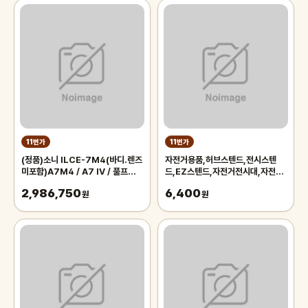
11번가
11번가
(정품)소니 ILCE-7M4(바디.렌즈
자전거용품,허브스텐드,전시스텐
미포함)A7M4 / A7 IV / 풀프레임
드,EZ스텐드,자전거전시대,자전거
미러리스
스텐드,자전거스탠드,자전거거치대
2,986,750
6,400
원
원