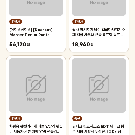
11번가
11번가
[메이비베이비] [Dearest]
괄사 마사지기 바디 얼굴마사지기 어
Mercer Denim Pants
깨 얼굴 사우나 근육 리프팅 림프 1
개입 마사지
56,120
18,940
원
원
11번가
옥션
차량용 햇빛가리개 커튼 앞유리 뒷유
딥디크 필로시코스 EDT 딥티크 향
리 자동차 커튼 차박 암막 썬블라인
수 시향 시향지 누적판매 20만장