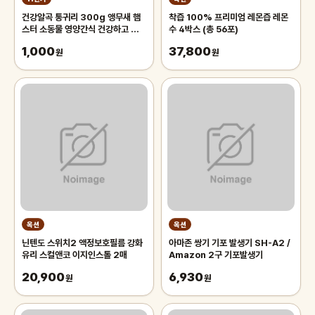
건강알곡 통귀리 300g 앵무새 햄
착즙 100% 프리미엄 레몬즙 레몬
스터 소동물 영양간식 건강하고 깨끗
수 4박스 (총 56포)
한 개별알곡간식
1,000
37,800
원
원
옥션
옥션
닌텐도 스위치2 액정보호필름 강화
아마존 쌍기 기포 발생기 SH-A2 /
유리 스컬앤코 이지인스톨 2매
Amazon 2구 기포발생기
20,900
6,930
원
원