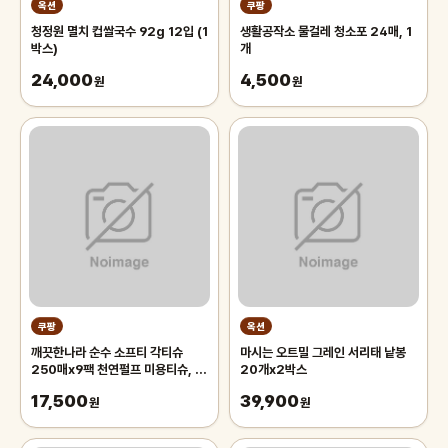
옥션
쿠팡
청정원 멸치 컵쌀국수 92g 12입 (1
생활공작소 물걸레 청소포 24매, 1
박스)
개
24,000
4,500
원
원
쿠팡
옥션
깨끗한나라 순수 소프티 각티슈
마시는 오트밀 그레인 서리태 낱봉
250매x9팩 천연펄프 미용티슈, 3
20개x2박스
개, 3개입
17,500
39,900
원
원