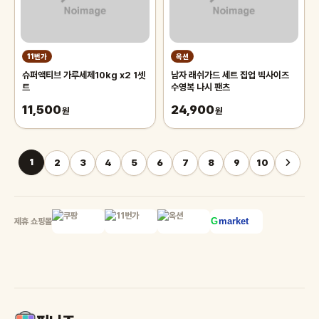
11번가
옥션
슈퍼액티브 가루세제10kg x2 1셋
남자 래쉬가드 세트 집업 빅사이즈
트
수영복 나시 팬츠
11,500
24,900
원
원
1
2
3
4
5
6
7
8
9
10
제휴 쇼핑몰