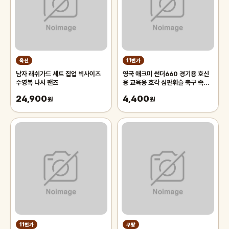
옥션
11번가
남자 래쉬가드 세트 집업 빅사이즈
영국 애크미 썬더660 경기용 호신
수영복 나시 팬츠
용 교육용 호각 심판휘슬 축구 족구
주심호루라기
24,900
4,400
원
원
11번가
쿠팡