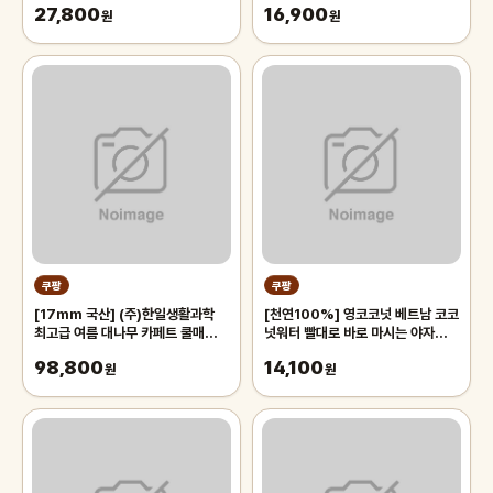
27,800
16,900
원
원
쿠팡
쿠팡
[17mm 국산] (주)한일생활과학
[천연100%] 영코코넛 베트남 코코
최고급 여름 대나무 카페트 쿨매트
넛워터 빨대로 바로 마시는 야자열매
왕골 돗자리 대자리 매트 러그, 거실
야자수 디아머스, 1박스, 2kg 내외
98,800
14,100
침대 장판 자리_두꺼운 폭신한 튼튼
원
(2과입)
원
한 시원한 냉감매트, 그린