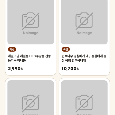
옥션
옥션
레일조명 레일등 LED주방등 전등
편백나무 경침베개 대 / 경침베개 경
등기구 미니봉
침 목침 경추목베개
2,990
10,700
원
원