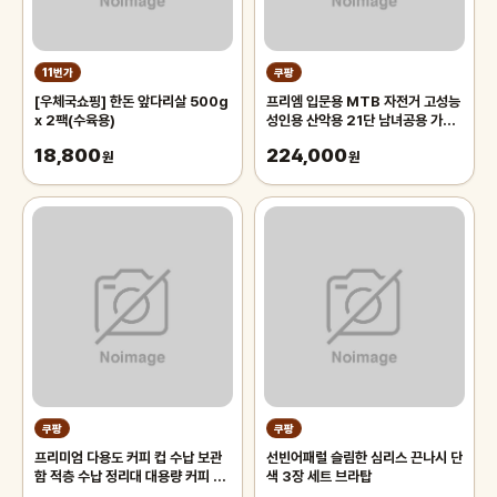
11번가
쿠팡
[우체국쇼핑] 한돈 앞다리살 500g
프리엠 입문용 MTB 자전거 고성능
x 2팩(수육용)
성인용 산악용 21단 남녀공용 가성
비 학생 출퇴근 등하교, 1개,
18,800
224,000
원
175cm, 그레이 오렌지/21단/26
원
인치/스포크휠
쿠팡
쿠팡
프리미엄 다용도 커피 컵 수납 보관
선빈어패럴 슬림한 심리스 끈나시 단
함 적층 수납 정리대 대용량 커피 트
색 3장 세트 브라탑
레이 보관함, 1개, 화이트