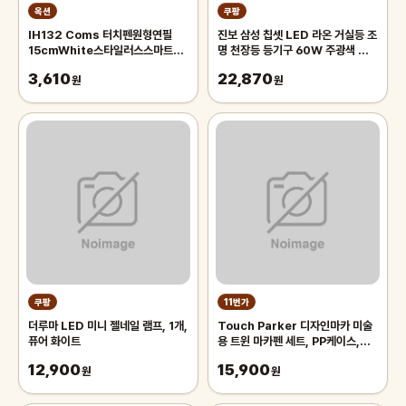
옥션
쿠팡
IH132 Coms 터치펜원형연필
진보 삼성 칩셋 LED 라온 거실등 조
15cmWhite스타일러스스마트폰
명 천장등 등기구 60W 주광색 플리
화면터치펜슬형
커프리 국내산, 화이트
3,610
22,870
원
원
쿠팡
11번가
더루마 LED 미니 젤네일 램프, 1개,
Touch Parker 디자인마카 미술
퓨어 화이트
용 트윈 마카펜 세트, PP케이스,
48색
12,900
15,900
원
원