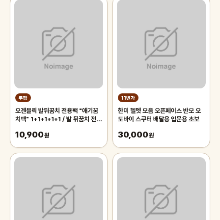
쿠팡
11번가
오겐블릭 발뒤꿈치 전용팩 "애기꿈
한미 헬멧 모음 오픈페이스 반모 오
치팩" 1+1+1+1+1 / 발 뒤꿈치 전용
토바이 스쿠터 배달용 입문용 초보
풋팩/ 발팩/ 바세린 팩, 5개, 6g
10,900
30,000
원
원