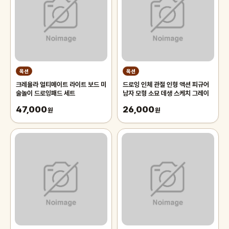
옥션
옥션
크레욜라 얼티메이트 라이트 보드 미
드로잉 인체 관절 인형 액션 피규어
술놀이 드로잉패드 세트
남자 모형 소묘 데생 스케치 그레이
47,000
26,000
원
원