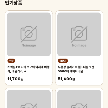
인기상품
쿠팡
11번가
캐릭온TV 타키 포오의 이세계 여행
무형광 올라이프 핸드타올 2겹
사, 대원키즈, 4
5000매 페이퍼타올
11,700
51,400
원
원