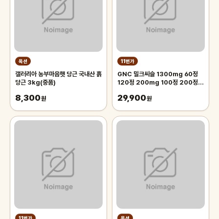
옥션
11번가
갤러리아 농부마음햇 당근 국내산 흙
GNC 밀크씨슬 1300mg 60정
당근 3kg(중품)
120정 200mg 100정 200정
300정
8,300
29,900
원
원
11번가
옥션