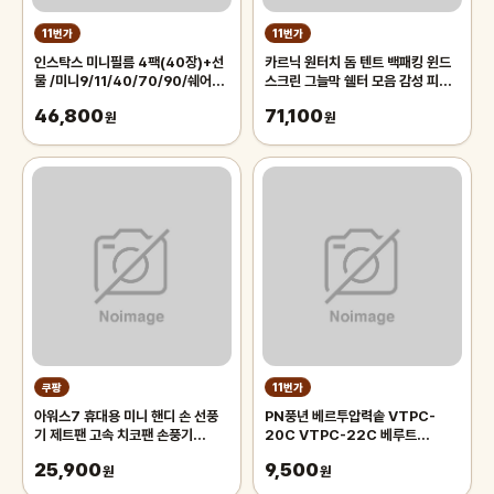
11번가
11번가
인스탁스 미니필름 4팩(40장)+선
카르닉 원터치 돔 텐트 백패킹 윈드
물 /미니9/11/40/70/90/쉐어2/
스크린 그늘막 쉘터 모음 감성 피크
리플레이/즉석카메라 필
닉 나들이 플라이포함
46,800
71,100
원
원
쿠팡
11번가
아워스7 휴대용 미니 핸디 손 선풍
PN풍년 베르투압력솥 VTPC-
기 제트팬 고속 치코팬 손풍기
20C VTPC-22C 베루트
BLDC OFN1A1, 소다화이트
VERTU 패킹 부품판매
25,900
9,500
(OFN1A1SW)
원
원