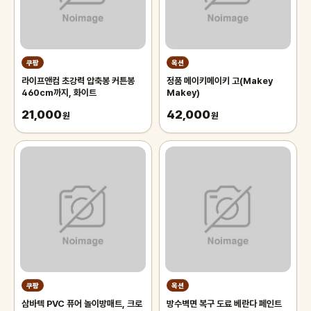
쿠팡
옥션
라이프앤컴 초강력 압축봉 커튼봉
정품 메이키메이키 고(Makey
460cm까지, 화이트
Makey)
21,000
42,000
원
원
쿠팡
옥션
삼바텍 PVC 퓨어 놀이방매트, 크로
방수벽면 복구 도료 베란다 페인트