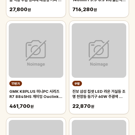
레이 보관함, 1개, 화이트
입/DN
27,800
716,280
원
원
11번가
쿠팡
GMK K8PLUS 미니PC 시리즈
진보 삼성 칩셋 LED 라온 거실등 조
R7 8845HS 게이밍 Ouclink
명 천장등 등기구 60W 주광색 플리
70W 고성능 미니PC 관부가세포
커프리 국내산, 화이트
461,700
22,870
함
원
원