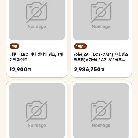
쿠팡
11번가
더루마 LED 미니 젤네일 램프, 1개,
(정품)소니 ILCE-7M4(바디.렌즈
퓨어 화이트
미포함)A7M4 / A7 IV / 풀프레임
미러리스
12,900
2,986,750
원
원