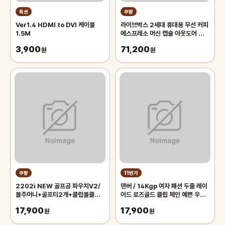
옥션
쿠팡
Ver1.4 HDMI to DVI 케이블
라이브박스 2세대 휴대용 무선 커피
1.5M
에스프레소 머신 캡슐 아웃도어 캠핑
카페 PE11821W, 화이트
3,900
71,200
원
원
쿠팡
11번가
2202i NEW 골프공 파우치V2/
덴버 / 14Kgp 여자 패션 두줄 레이
볼주머니+골프티2개+클럽볼클리
어드 로즈골드 클립 체인 예쁜 우정
너+카라비너, 화이트, 1개
발찌
17,900
17,900
원
원