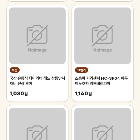
옥션
11번가
국산 유동식 타이라바 헤드 참돔낚시
초음파 거리센서 HC-SR04 아두
채비 선상 루어
이노호환 라즈베리파이
1,030
1,140
원
원