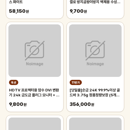
스 화이트
결로 방지곰팡이방지 벽체용 수성 화
이트 페인트 600g
58,150
9,700
원
원
옥션
11번가
HDTV 프로젝터용 암수 DVI 변환
[당일출]순금 24K 99.9%이상 골
기 24k 금도금 플러그 모니터 + 1
드바 3.75g 정품정량보장 (5개이
to HDMI 호환 어댑터 케이블
상부터 발송)
9,800
356,000
1080P
원
원