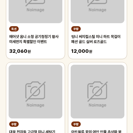
옥션
쿠팡
에어샷 옴니 소형 공기청정기 황사
띵니 써지컬스틸 미니 하트 목걸이
미세먼지 특별할인 이벤트
패션 골드 실버 로즈골드
32,060
12,000
원
원
쿠팡
쿠팡
대웅 전자동 고급형 미니 세탁기
아트블루 꽃의 여인 인물 추상화 북