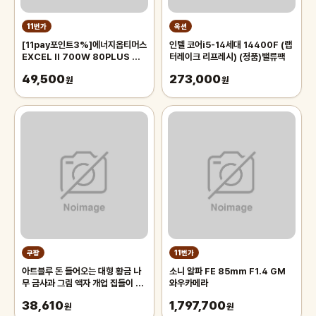
11번가
옥션
[11pay포인트3%]에너지옵티머스
인텔 코어i5-14세대 14400F (랩
EXCEL II 700W 80PLUS 컴
터레이크 리프레시) (정품)밸류팩
퓨터 파워 파워서플라이
49,500
273,000
원
원
쿠팡
11번가
아트블루 돈 들어오는 대형 황금 나
소니 알파 FE 85mm F1.4 GM
무 금사과 그림 액자 개업 집들이 선
와우카메라
물
38,610
1,797,700
원
원