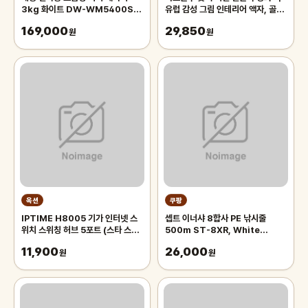
3kg 화이트 DW-WM5400SJ,
유럽 감성 그림 인테리어 액자, 골드
DW-WM5400SJ
메탈
169,000
29,850
원
원
옥션
쿠팡
IPTIME H8005 기가 인터넷 스
셉트 이너샤 8합사 PE 낚시줄
위치 스위칭 허브 5포트 (스타 스마
500m ST-8XR, White
일 배송)
Prussian blue 마킹, 1개
11,900
26,000
원
원