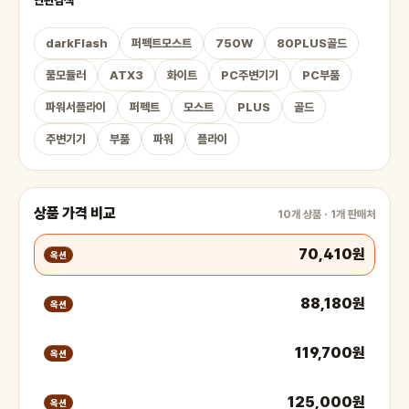
연관검색
darkFlash
퍼펙트모스트
750W
80PLUS골드
풀모듈러
ATX3
화이트
PC주변기기
PC부품
파워서플라이
퍼펙트
모스트
PLUS
골드
주변기기
부품
파워
플라이
상품 가격 비교
10개 상품 · 1개 판매처
70,410원
옥션
88,180원
옥션
119,700원
옥션
125,000원
옥션