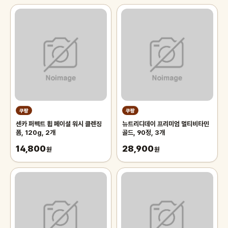
쿠팡
쿠팡
센카 퍼펙트 휩 페이셜 워시 클렌징
뉴트리디데이 프리미엄 멀티비타민
폼, 120g, 2개
골드, 90정, 3개
14,800
28,900
원
원