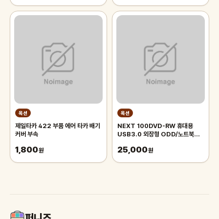
옥션
옥션
제일타카 422 부품 에어 타카 배기
NEXT 100DVD-RW 휴대용
커버 부속
USB3.0 외장형 ODD/노트북CD
롬
1,800
25,000
원
원
퍼니즈