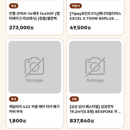
옥션
11번가
인텔 코어i5-14세대 14400F (랩
[11pay포인트3%]에너지옵티머스
터레이크 리프레시) (정품)밸류팩
EXCEL II 700W 80PLUS 컴
퓨터 파워 파워서플라이
273,000
49,500
원
원
옥션
쿠팡
제일타카 422 부품 에어 타카 배기
[삼성 감사 페스티벌] 삼성전자
커버 부속
19.2㎡(5.8평) BESPOKE 무풍
윈도우핏 에어컨
1,800
837,840
원
AW06C7155TWAZ 방문설치
원