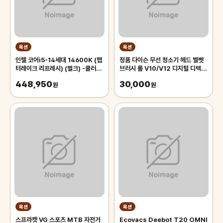
옥션
옥션
인텔 코어i5-14세대 14600K (랩
정품 다이슨 무선 청소기 헤드 벨벳
터레이크 리프레시) (벌크) -쿨러
브러시 롤 V10/V12 디지털 디텍트
XX
슬림 모델 전용
448,950
30,000
원
원
옥션
옥션
스프라켓 VG 스포츠 MTB 자전거
Ecovacs Deebot T20 OMNI