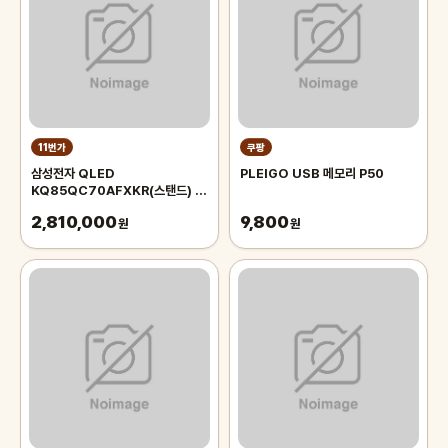
11번가
쿠팡
삼성전자 QLED
PLEIGO USB 메모리 P50
KQ85QC70AFXKR(스탠드) _
생각을담다
2,810,000
9,800
원
원