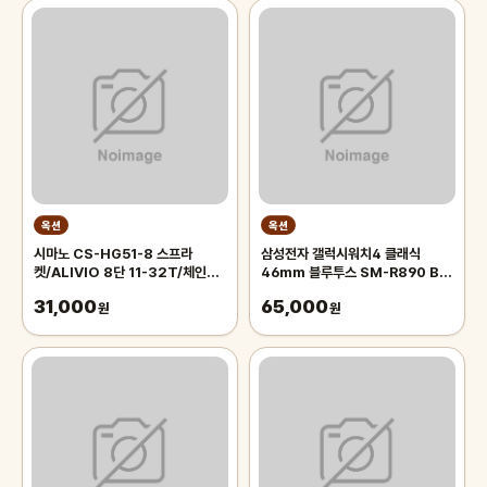
옥션
옥션
시마노 CS-HG51-8 스프라
삼성전자 갤럭시워치4 클래식
켓/ALIVIO 8단 11-32T/체인
46mm 블루투스 SM-R890 B급
휠/MTB 로드 자전거 부품
중고 상품
31,000
65,000
원
원