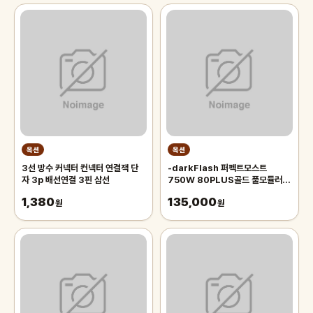
옥션
옥션
3선 방수 커넥터 컨넥터 연결잭 단
-darkFlash 퍼펙트모스트
자 3p 배선연결 3핀 삼선
750W 80PLUS골드 풀모듈러
ATX3.1 화이트-
1,380
135,000
원
원