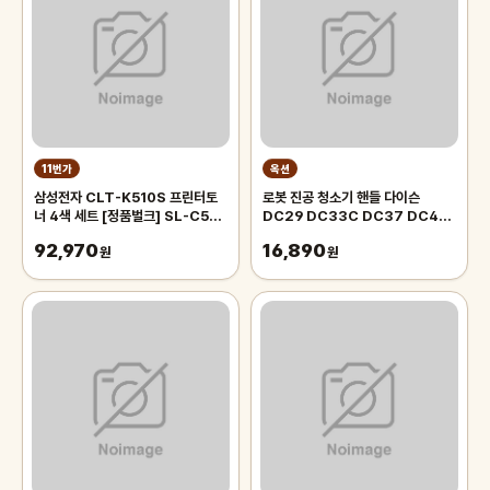
11번가
옥션
삼성전자 CLT-K510S 프린터토
로봇 진공 청소기 핸들 다이슨
너 4색 세트 [정품벌크] SL-C510
DC29 DC33C DC37 DC48
SL-C51W SL-C513 SL-
DC52 917276-01 부품
92,970
16,890
C513W SL-C563W SL-
원
원
C563FW