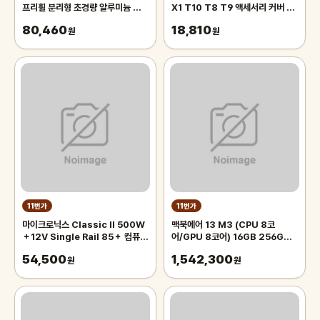
프리휠 분리형 초경량 알루미늄 카세
X1 T10 T8 T9 액세서리 커버 소
트 브래킷 스프로킷 8 9 10 11 12
모품 예비 용 브러시 부품 브러시 메
80,460
18,810
단
원
인 진공 로봇
원
11번가
11번가
마이크로닉스 Classic II 500W
맥북에어 13 M3 (CPU 8코
＋12V Single Rail 85＋ 컴퓨터
어/GPU 8코어) 16GB 256GB
파워서플라이
스페이스 그레이 MC8G4KH/A
54,500
1,542,300
원
원