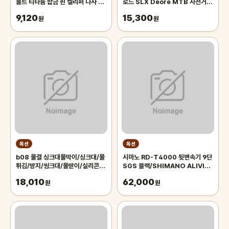
볼트 티타늄 합금 핀 켈리퍼 나사 리
로드 SLX Deore MTB 자전거
테이너 핀 시마노 XTR 울테그라 M
뒷변속기 부품/RD-5800 RD-
9,120
15,300
원
M7000 호환 Y5XH98120
원
옥션
옥션
b08 물결 싱크대물막이/싱크대/물
시마노 RD-T4000 뒷변속기 9단
튀김/방지/씽크대/물받이/실리콘/
SGS 블랙/SHIMANO ALIVIO
물막이/부품/가림막/물튐/판/설거
MTB 자전거 변속기 알리비오 뒤변
18,010
62,000
지/PVC
원
속기
원