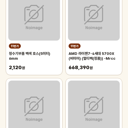
11번가
11번가
정수기부품 백색 호스(5미터)
AMD 라이젠7-4세대 5700X
6mm
(버미어) (멀티팩(정품)) -Mrcc
2,120
668,390
원
원