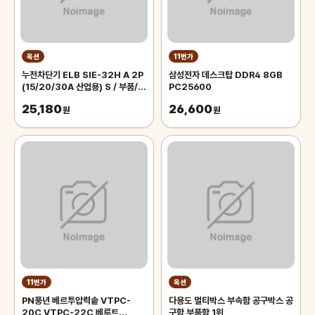
옥션
11번가
누전차단기 ELB SIE-32H A 2P
삼성전자 데스크탑 DDR4 8GB
(15/20/30A 산업용) S / 부품/소
PC25600
모품/자재/
25,180
26,600
원
원
11번가
옥션
PN풍년 베르투압력솥 VTPC-
다용도 멀티박스 부속함 공구박스 공
20C VTPC-22C 베루트
구함 부품함 1위