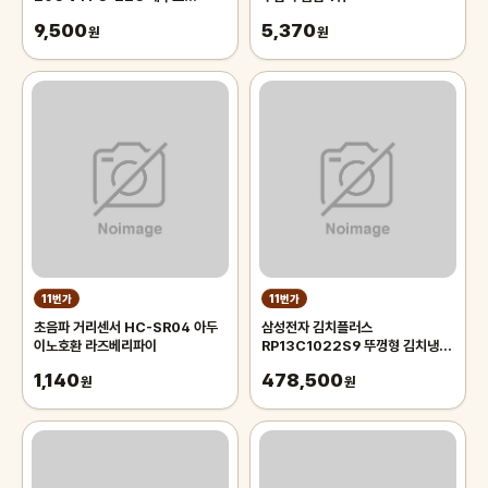
VERTU 패킹 부품판매
9,500
5,370
원
원
11번가
11번가
초음파 거리센서 HC-SR04 아두
삼성전자 김치플러스
이노호환 라즈베리파이
RP13C1022S9 뚜껑형 김치냉장
고 126L _후
1,140
478,500
원
원