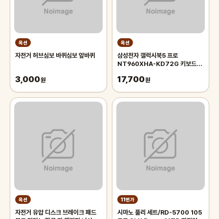
옥션
옥션
자전거 허브심보 바퀴심보 앞바퀴
삼성전자 갤럭시북5 프로
NT960XHA-KD72G 키보드키
스킨 액정보호필름세트 키커버 키덮
3,000
17,700
원
개
원
옥션
11번가
자전거 유압 디스크 브레이크 패드
시마노 풀리 세트/RD-5700 105