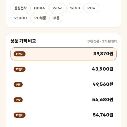
삼성전자
DDR4
2666
16GB
PC4
21300
PC부품
부품
상품 가격 비교
8개 상품 · 3개 판매처
39,870원
11번가
43,900원
11번가
49,560원
쿠팡
54,680원
쿠팡
54,740원
11번가