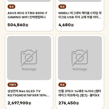
옥션
옥션
ASUS ROG STRIX B850-F
NNBILI 마그네틱 케이블 C타입 마
GAMING WIFI 인텍앤컴퍼니
이크로 USB 자석 교체 부품 아이폰
제품 호환 고속 충전 자석 어댑터 팁
504,860
4,680
원
7
원
11번가
옥션
삼성전자 Neo QLED TV
인텔 코어i3-14세대 14100 (랩터
KQ75QND87AFXKR 189cm
레이크 리프레시) (벌크) -쿨러XX
각도조절 벽걸이형 EZ1
2,697,900
276,450
원
원