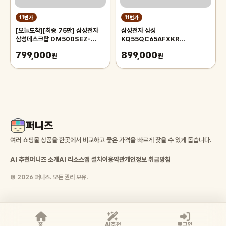
11번가
11번가
[오늘도착][최종 75만] 삼성전자
삼성전자 삼성
삼성데스크탑 DM500SEZ-
KQ55QC65AFXKR
AD5A 12세대 CPU-i5 업무용 사
138cm(55) 4K QLED TV
799,000
899,000
무용 컴퓨터
원
원
퍼니즈
여러 쇼핑몰 상품을 한곳에서 비교하고 좋은 가격을 빠르게 찾을 수 있게 돕습니다.
AI 추천
퍼니즈 소개
AI 리소스
앱 설치
이용약관
개인정보 취급방침
© 2026 퍼니즈. 모든 권리 보유.
홈
AI추천
로그인