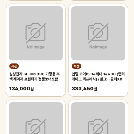
옥션
옥션
삼성전자 SL-M2030 가정용 흑
인텔 코어i5-14세대 14400 (랩터
백 레이저 프린터기 정품토너포함
레이크 리프레시) (벌크) -쿨러XX
134,000
333,450
원
원