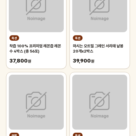
옥션
옥션
착즙 100% 프리미엄 레몬즙 레몬
마시는 오트밀 그레인 서리태 낱봉
수 4박스 (총 56포)
20개x2박스
37,800
39,900
원
원
쿠팡
옥션