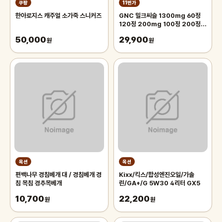
쿠팡
11번가
한아로지스 캐주얼 소가죽 스니커즈
GNC 밀크씨슬 1300mg 60정
120정 200mg 100정 200정
300정
50,000
29,900
원
원
옥션
옥션
편백나무 경침베개 대 / 경침베개 경
Kixx/킥스/합성엔진오일/가솔
침 목침 경추목베개
린/GA+/G 5W30 4리터 GX5
10,700
22,200
원
원