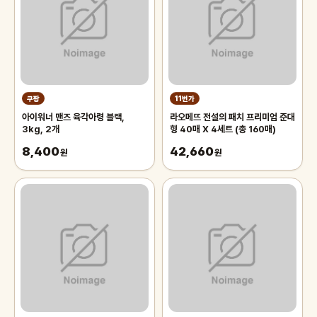
쿠팡
11번가
아이워너 맨즈 육각아령 블랙,
라오메뜨 전설의 패치 프리미엄 준대
3kg, 2개
형 40매 X 4세트 (총 160매)
8,400
42,660
원
원