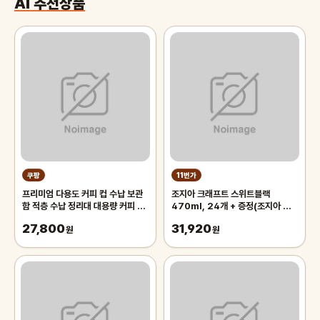
AI 추천상품
쿠팡
11번가
프리미엄 다용도 커피 컵 수납 보관
조지아 크래프트 스위트블랙
함 적층 수납 정리대 대용량 커피 트
470ml, 24개 + 증정(조지아 미
레이 보관함, 1개, 화이트
니백팩 키링, 주문시 100%증정)
27,800
31,920
원
원