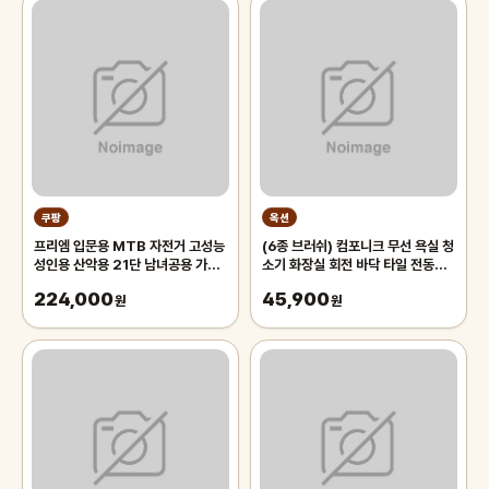
쿠팡
옥션
프리엠 입문용 MTB 자전거 고성능
(6종 브러쉬) 컴포니크 무선 욕실 청
성인용 산악용 21단 남녀공용 가성
소기 화장실 회전 바닥 타일 전동솔
비 학생 출퇴근 등하교, 1개,
자동 전동 청소솔
224,000
45,900
175cm, 그레이 오렌지/21단/26
원
원
인치/스포크휠