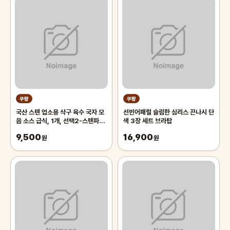
쿠팡
쿠팡
국산 스텐 업소용 삭구 육수 국자 모
선빈어패럴 슬림한 심리스 끈나시 단
음 소스 급식, 1개, 선택2-스텐파란
색 3장 세트 브라탑
삭구 대
9,500
16,900
원
원