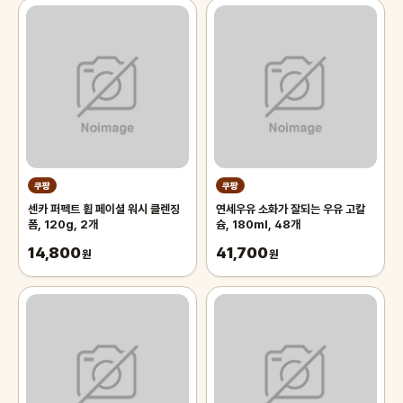
쿠팡
쿠팡
센카 퍼펙트 휩 페이셜 워시 클렌징
연세우유 소화가 잘되는 우유 고칼
폼, 120g, 2개
슘, 180ml, 48개
14,800
41,700
원
원