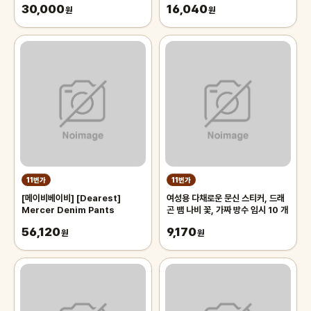
30,000
16,040
원
리햇
원
11번가
11번가
[메이비베이비] [Dearest]
여성용 다채로운 문신 스티커, 드래
Mercer Denim Pants
곤 뱀 나비 꽃, 가짜 방수 임시 10 개
56,120
9,170
원
원