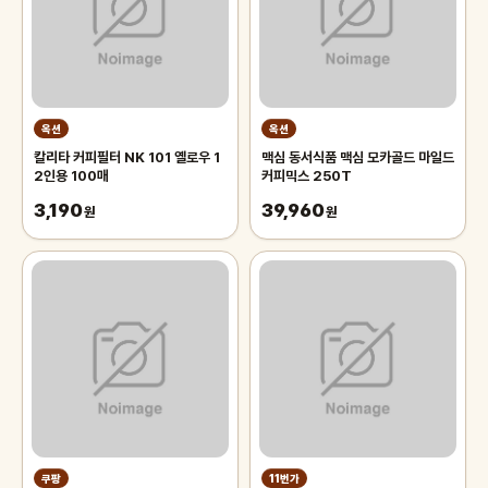
옥션
옥션
칼리타 커피필터 NK 101 옐로우 1
맥심 동서식품 맥심 모카골드 마일드
2인용 100매
커피믹스 250T
3,190
39,960
원
원
쿠팡
11번가