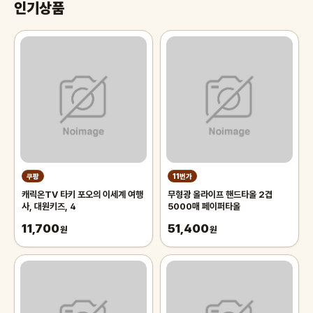
인기상품
쿠팡
11번가
캐릭온TV 타키 포오의 이세계 여행
무형광 올라이프 핸드타올 2겹
사, 대원키즈, 4
5000매 페이퍼타올
11,700
51,400
원
원