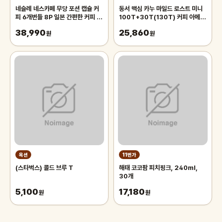
네슬레 네스카페 무당 포션 캡슐 커
동서 맥심 카누 마일드 로스트 미니
피 6개번들 8P 일본 간편한 커피 인
100T+30T(130T) 커피 아메리
스턴트
카노
38,990
25,860
원
원
옥션
11번가
(스타벅스) 콜드 브루 T
해태 코코팜 피치핑크, 240ml,
30개
5,100
17,180
원
원