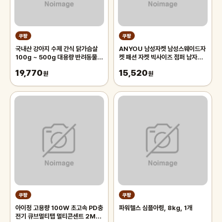
쿠팡
쿠팡
국내산 강아지 수제 간식 닭가슴살
ANYOU 남성자켓 남성스웨이드자
100g ~ 500g 대용량 반려동물
켓 패션 자켓 빅사이즈 점퍼 남자자
치석제거 육포 개맛도리, 250g, 2
켓
19,770
15,520
개
원
원
쿠팡
쿠팡
아이정 고용량 100W 초고속 PD충
파워헬스 심플아령, 8kg, 1개
전기 큐브멀티탭 멀티콘센트 2M,