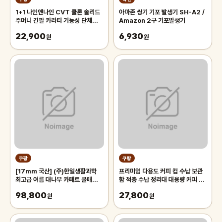
1+1 나인앤나인 CVT 쿨론 솔리드
아마존 쌍기 기포 발생기 SH-A2 /
주머니 긴팔 카라티 기능성 단체복
Amazon 2구 기포발생기
작업복 티셔츠
22,900
6,930
원
원
쿠팡
쿠팡
[17mm 국산] (주)한일생활과학
프리미엄 다용도 커피 컵 수납 보관
최고급 여름 대나무 카페트 쿨매트
함 적층 수납 정리대 대용량 커피 트
왕골 돗자리 대자리 매트 러그, 거실
레이 보관함, 1개, 화이트
98,800
27,800
침대 장판 자리_두꺼운 폭신한 튼튼
원
원
한 시원한 냉감매트, 그린