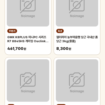
11번가
옥션
GMK K8PLUS 미니PC 시리즈
갤러리아 농부마음햇 당근 국내산 흙
R7 8845HS 게이밍 Ouclink
당근 3kg(중품)
70W 고성능 미니PC 관부가세포
461,700
8,300
함
원
원