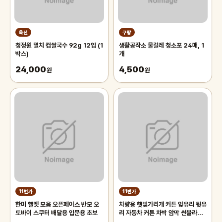
옥션
쿠팡
청정원 멸치 컵쌀국수 92g 12입 (1
생활공작소 물걸레 청소포 24매, 1
박스)
개
24,000
4,500
원
원
11번가
11번가
한미 헬멧 모음 오픈페이스 반모 오
차량용 햇빛가리개 커튼 앞유리 뒷유
토바이 스쿠터 배달용 입문용 초보
리 자동차 커튼 차박 암막 썬블라인
드 70cm 차량용햇빛가리개 앞유