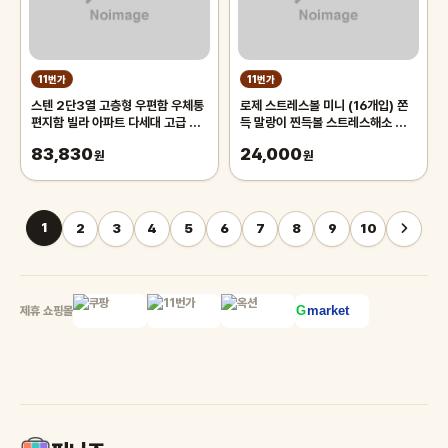
11번가
11번가
스텐 2단3열 고층형 우편함 우체통
로제 스트레스볼 미니 (16개입) 쫀
편지함 빌라 아파트 다세대 고급 스
득 말랑이 찐득볼 스트레스해소 왓츠
테인레스
인마이백 모찌 스퀴시 주물럭 키덜트
83,830
24,000
원
장난감 촉감놀이
원
1
2
3
4
5
6
7
8
9
10
제휴 쇼핑몰