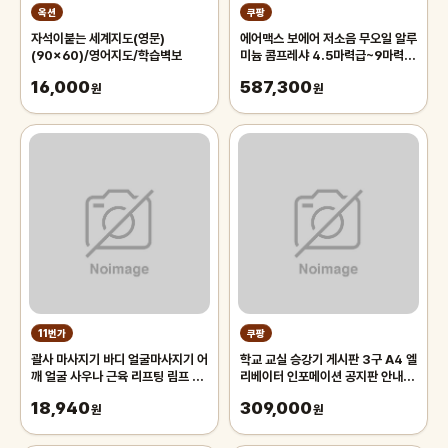
옥션
쿠팡
자석이붙는 세계지도(영문)
에어맥스 보에어 저소음 무오일 알루
(90x60)/영어지도/학습벽보
미늄 콤프레샤 4.5마력급~9마력
급, 1개
16,000
587,300
원
원
11번가
쿠팡
괄사 마사지기 바디 얼굴마사지기 어
학교 교실 승강기 게시판 3구 A4 엘
깨 얼굴 사우나 근육 리프팅 림프 1
리베이터 인포메이션 공지판 안내문
개입 마사지
학원 교회 알림판 회사 사무실
18,940
309,000
원
원