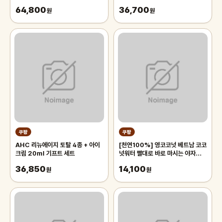
2m, 블랙, 1개
64,800
36,700
원
원
쿠팡
쿠팡
AHC 리뉴에이지 토탈 4종 + 아이
[천연100%] 영코코넛 베트남 코코
크림 20ml 기프트 세트
넛워터 빨대로 바로 마시는 야자열매
야자수 디아머스, 1박스, 2kg 내외
36,850
14,100
원
(2과입)
원