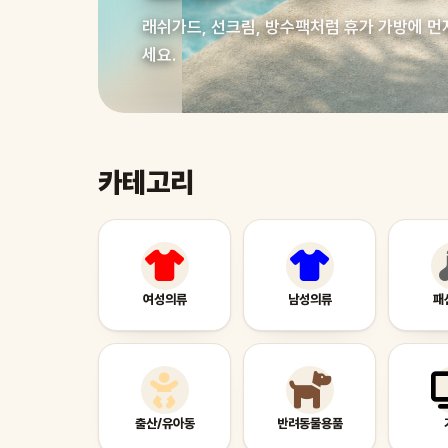
래쉬가드, 선크림, 방수팩처럼 휴가 가방에 먼
세요.
카테고리
여성의류
남성의류
패
출산/유아동
반려동물용품