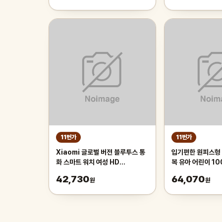
11번가
11번가
Xiaomi 글로벌 버전 블루투스 통
입기편한 원피스형 
화 스마트 워치 여성 HD
복 유아 어린이 100
AMOLED 디스플레이 심박수
130 3세 4세 5세
42,730
64,070
원
원
100 스포츠 방수 스마트