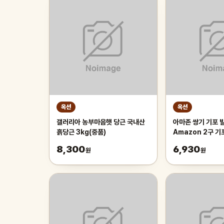
옥션
옥션
갤러리아 농부마음햇 당근 국내산
아마존 쌍기 기포 발
흙당근 3kg(중품)
Amazon 2구 
8,300
6,930
원
원