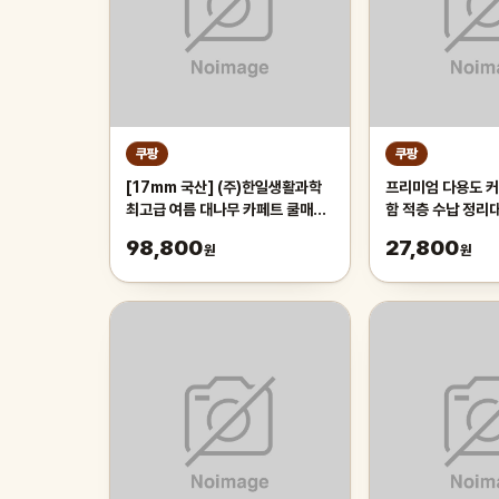
쿠팡
쿠팡
[17mm 국산] (주)한일생활과학
프리미엄 다용도 커
최고급 여름 대나무 카페트 쿨매트
함 적층 수납 정리
왕골 돗자리 대자리 매트 러그, 거
레이 보관함, 1개,
98,800
27,800
원
원
실 침대 장판 자리_두꺼운 폭신한
튼튼한 시원한 냉감매트, 그린