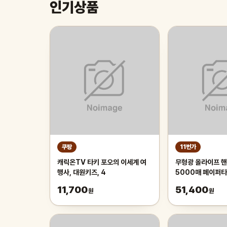
인기상품
쿠팡
11번가
캐릭온TV 타키 포오의 이세계 여
무형광 올라이프 핸
행사, 대원키즈, 4
5000매 페이퍼
11,700
51,400
원
원