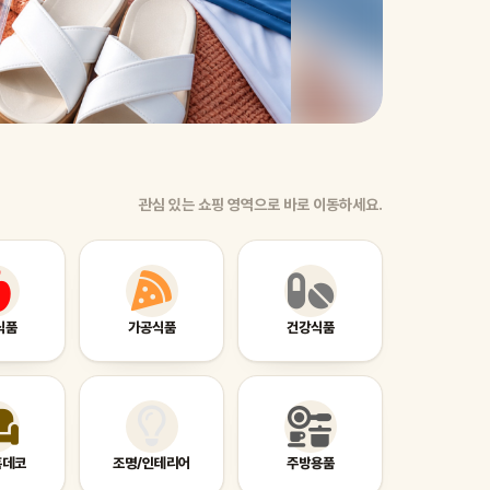
제습기
관심 있는 쇼핑 영역으로 바로 이동하세요.
식품
가공식품
건강식품
홈데코
조명/인테리어
주방용품