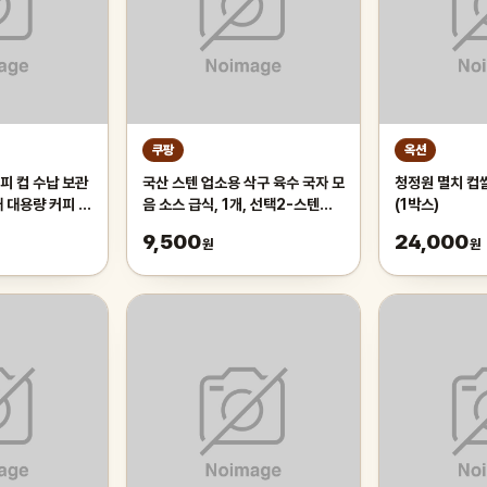
쿠팡
옥션
피 컵 수납 보관
국산 스텐 업소용 삭구 육수 국자 모
청정원 멸치 컵쌀
대 대용량 커피 트
음 소스 급식, 1개, 선택2-스텐파
(1박스)
 화이트
란삭구 대
9,500
24,000
원
원