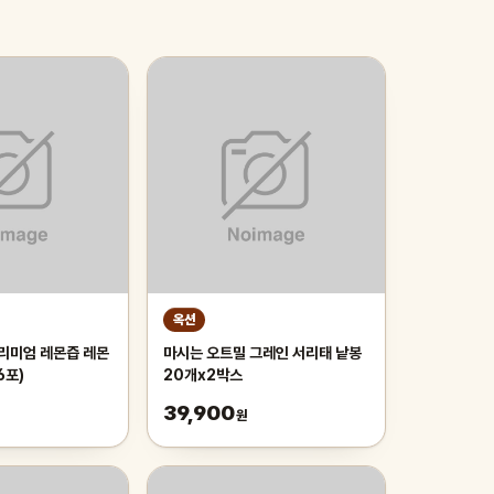
옥션
프리미엄 레몬즙 레몬
마시는 오트밀 그레인 서리태 낱봉
6포)
20개x2박스
39,900
원