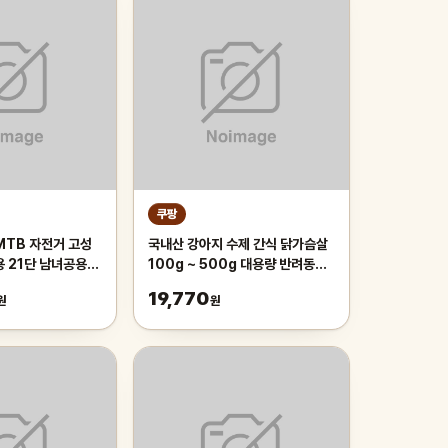
쿠팡
MTB 자전거 고성
국내산 강아지 수제 간식 닭가슴살
용 21단 남녀공용
100g ~ 500g 대용량 반려동물
근 등하교, 1개,
치석제거 육포 개맛도리, 250g, 2
19,770
원
원
이 오렌지/21단/26
개