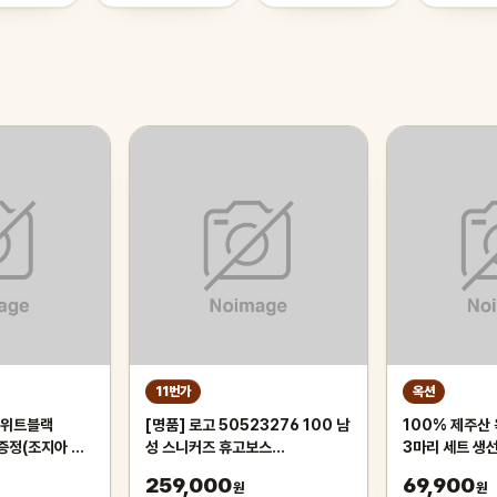
11번가
옥션
스위트블랙
[명품] 로고 50523276 100 남
100% 제주산 
 증정(조지아 미
성 스니커즈 휴고보스
3마리 세트 생
시 100%증정)
(50523276100)
천일염 산지직
259,000
69,900
원
원