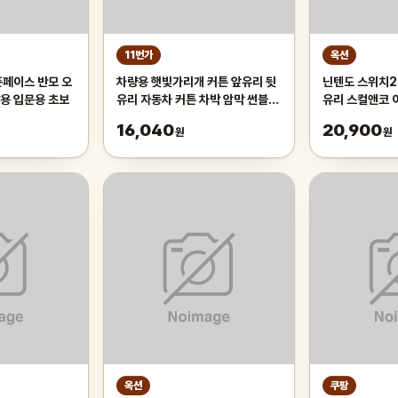
11번가
옥션
픈페이스 반모 오
차량용 햇빛가리개 커튼 앞유리 뒷
닌텐도 스위치2
용 입문용 초보
유리 자동차 커튼 차박 암막 썬블라
유리 스컬앤코 
인드 70cm 차량용햇빛가리개 앞
16,040
20,900
원
원
유리햇
옥션
쿠팡