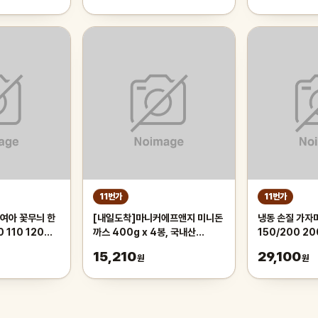
11번가
11번가
여아 꽃무늬 한
[내일도착]마니커에프앤지 미니돈
냉동 손질 가자미
 110 120
까스 400g x 4봉, 국내산
150/200 20
 6세 7세
100% 돼지고기
스
15,210
29,100
원
원