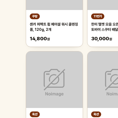
쿠팡
11번가
센카 퍼펙트 휩 페이셜 워시 클렌징
한미 헬멧 모음 오
폼, 120g, 2개
토바이 스쿠터 배달
14,800
30,000
원
원
옥션
옥션