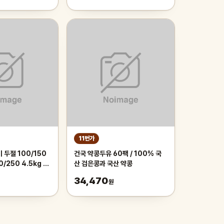
11번가
 두절 100/150
건국 약콩두유 60팩 / 100% 국
0/250 4.5kg 박
산 검은콩과 국산 약콩
34,470
원