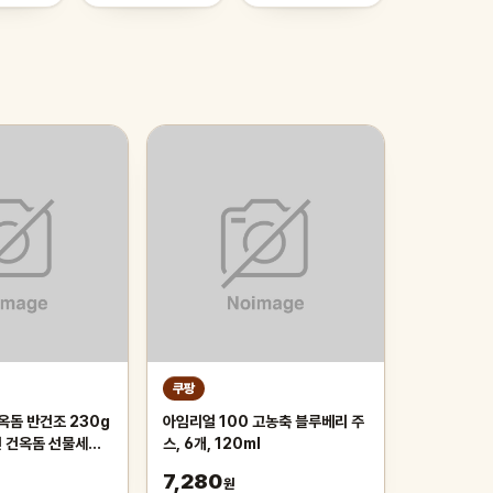
쿠팡
옥돔 반건조 230g
아임리얼 100 고농축 블루베리 주
선 건옥돔 선물세트
스, 6개, 120ml
송
7,280
원