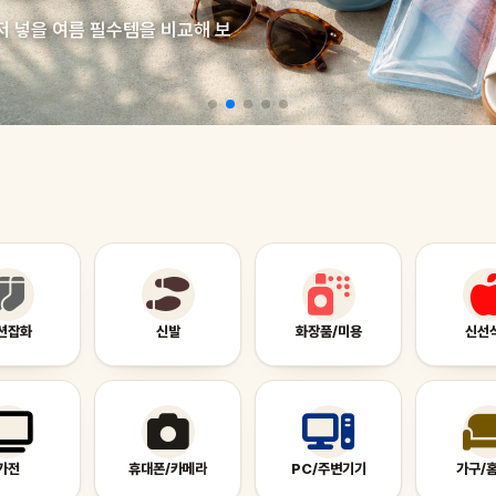
저 넣을 여름 필수템을 비교해 보
션잡화
신발
화장품/미용
신선
가전
휴대폰/카메라
PC/주변기기
가구/