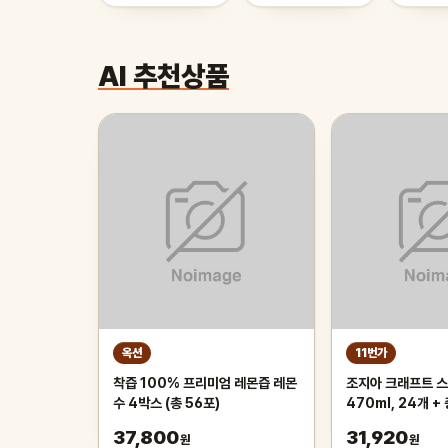
AI 추천상품
옥션
11번가
착즙 100% 프리미엄 레몬즙 레몬
조지아 크래프트 
수 4박스 (총 56포)
470ml, 24개 +
니백팩 키링, 주문
37,800
31,920
원
원