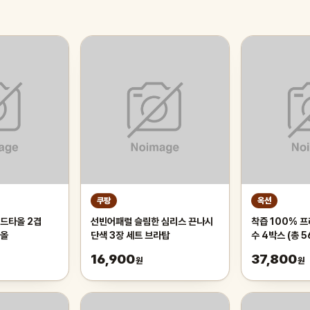
쿠팡
옥션
드타올 2겹
선빈어패럴 슬림한 심리스 끈나시
착즙 100% 
타올
단색 3장 세트 브라탑
수 4박스 (총 5
16,900
37,800
원
원