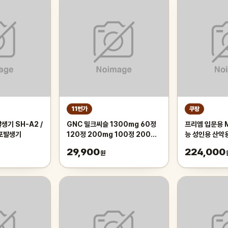
11번가
쿠팡
생기 SH-A2 /
GNC 밀크씨슬 1300mg 60정
프리엠 입문용 
기포발생기
120정 200mg 100정 200정
능 성인용 산악
300정
가성비 학생 출퇴
29,900
224,000
원
175cm, 그레
인치/스포크휠