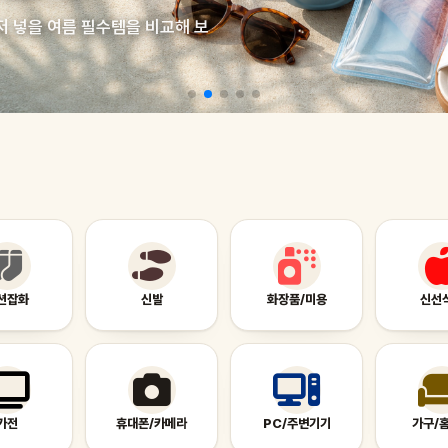
저 넣을 여름 필수템을 비교해 보
션잡화
신발
화장품/미용
신선
가전
휴대폰/카메라
PC/주변기기
가구/