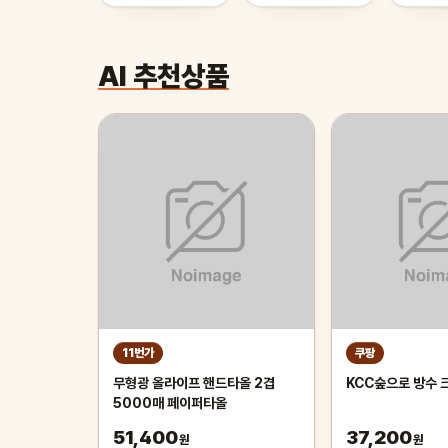
AI 추천상품
11번가
쿠팡
무형광 올라이프 핸드타올 2겹
KCC숲으로 방수 
5000매 페이퍼타올
51,400
37,200
원
원