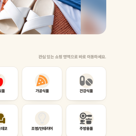
제습기
관심 있는 쇼핑 영역으로 바로 이동하세요.
식품
가공식품
건강식품
홈데코
조명/인테리어
주방용품