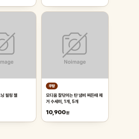
쿠팡
닝 필링 젤
모디움 잘닦이는 탄 냄비 찌든때 제
거 수세미, 1개, 5개
10,900
원