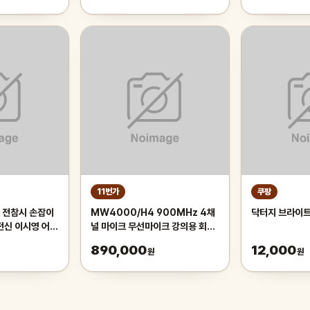
11번가
쿠팡
 전참시 손잡이
MW4000/H4 900MHz 4채
닥터지 브라이트
 전신 이시영 어깨
널 마이크 무선마이크 강의용 회의
용 공연용 방송용 핸드마이크
890,000
12,000
원
원