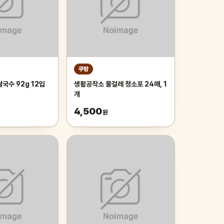
쿠팡
국수 92g 12입
생활공작소 물걸레 청소포 24매, 1
개
4,500
원