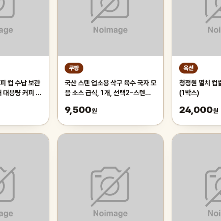
쿠팡
옥션
피 컵 수납 보관
국산 스텐 업소용 삭구 육수 국자 모
청정원 멸치 컵쌀
대 대용량 커피 트
음 소스 급식, 1개, 선택2-스텐파
(1박스)
 화이트
란삭구 대
9,500
24,000
원
원