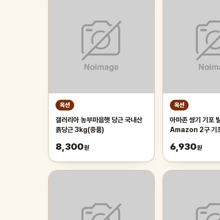
옥션
옥션
갤러리아 농부마음햇 당근 국내산
아마존 쌍기 기포 발
흙당근 3kg(중품)
Amazon 2구 
8,300
6,930
원
원