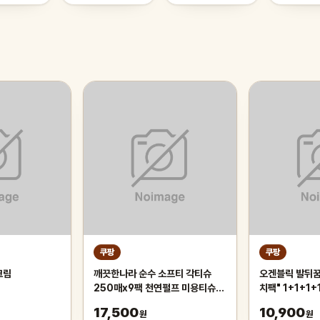
쿠팡
쿠팡
크림
깨끗한나라 순수 소프티 각티슈
오겐블릭 발뒤꿈
250매x9팩 천연펄프 미용티슈,
치팩" 1+1+1+
3개, 3개입
용 풋팩/ 발팩/ 
17,500
10,900
원
원