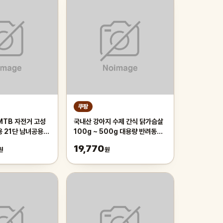
쿠팡
MTB 자전거 고성
국내산 강아지 수제 간식 닭가슴살
용 21단 남녀공용
100g ~ 500g 대용량 반려동물
근 등하교, 1개,
치석제거 육포 개맛도리, 250g, 2
19,770
원
원
이 오렌지/21단/26
개