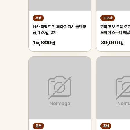
쿠팡
11번가
센카 퍼펙트 휩 페이셜 워시 클렌징
한미 헬멧 모음 오
폼, 120g, 2개
토바이 스쿠터 배달
14,800
30,000
원
원
옥션
옥션