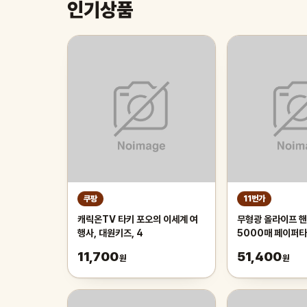
인기상품
쿠팡
11번가
캐릭온TV 타키 포오의 이세계 여
무형광 올라이프 핸
행사, 대원키즈, 4
5000매 페이퍼
11,700
51,400
원
원