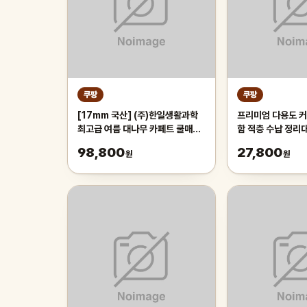
쿠팡
쿠팡
[17mm 국산] (주)한일생활과학
프리미엄 다용도 커
최고급 여름 대나무 카페트 쿨매트
함 적층 수납 정리
왕골 돗자리 대자리 매트 러그, 거
레이 보관함, 1개,
98,800
27,800
원
원
실 침대 장판 자리_두꺼운 폭신한
튼튼한 시원한 냉감매트, 그린