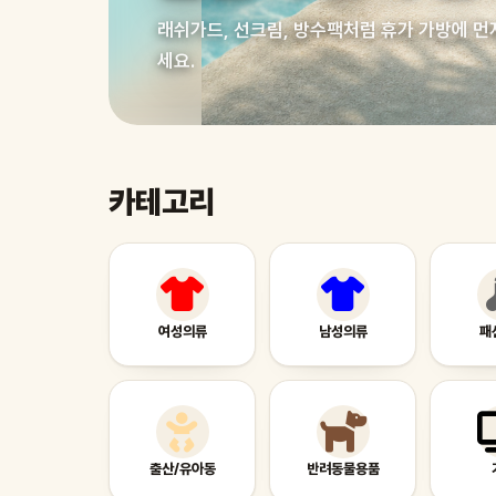
래쉬가드, 선크림, 방수팩처럼 휴가 가방에 먼
세요.
카테고리
여성의류
남성의류
패
출산/유아동
반려동물용품