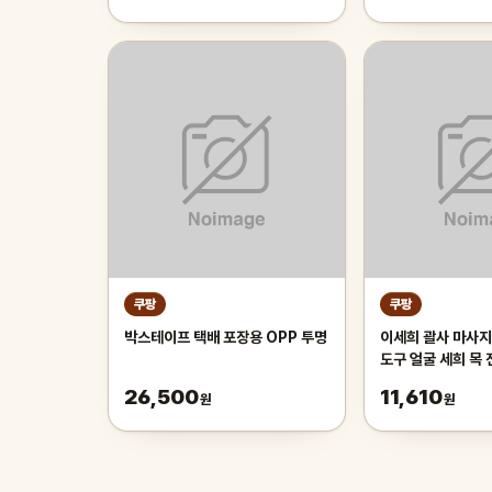
쿠팡
쿠팡
박스테이프 택배 포장용 OPP 투명
이세희 괄사 마사지
도구 얼굴 세희 목
목 마사지기
26,500
11,610
원
원