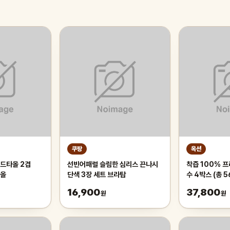
쿠팡
옥션
드타올 2겹
선빈어패럴 슬림한 심리스 끈나시
착즙 100% 
타올
단색 3장 세트 브라탑
수 4박스 (총 5
16,900
37,800
원
원