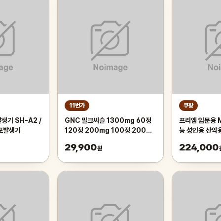
11번가
쿠팡
생기 SH-A2 /
GNC 밀크씨슬 1300mg 60정
프리엠 입문용 
기포발생기
120정 200mg 100정 200정
능 성인용 산악
300정
가성비 학생 출퇴
29,900
224,000
원
175cm, 그레
인치/스포크휠