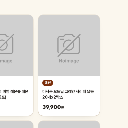
옥션
프리미엄 레몬즙 레몬
마시는 오트밀 그레인 서리태 낱봉
6포)
20개x2박스
39,900
원