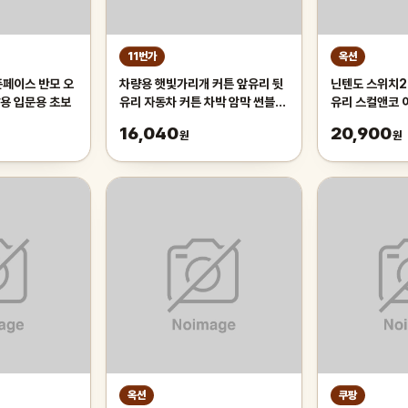
11번가
옥션
픈페이스 반모 오
차량용 햇빛가리개 커튼 앞유리 뒷
닌텐도 스위치2
용 입문용 초보
유리 자동차 커튼 차박 암막 썬블라
유리 스컬앤코 
인드 70cm 차량용햇빛가리개 앞
16,040
20,900
원
원
유리햇
옥션
쿠팡