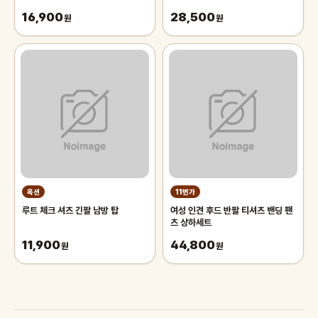
트
블랙 골드
16,900
28,500
원
원
옥션
11번가
루트 체크 셔츠 긴팔 남방 탑
여성 인견 후드 반팔 티셔츠 밴딩 팬
츠 상하세트
11,900
44,800
원
원