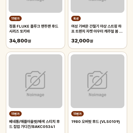
11번가
옥션
정품 FLUKE 플루크 맨투맨 후드
여성 가벼운 간절기 야상 스트링 하
시리즈 토키바
프 트렌치 자켓 아우터 캐주얼 봄 점
퍼 U82
34,800
32,000
원
원
11번가
11번가
베네통/애플아울렛/배색 스티치 후
1980 오버핏 후드 (VLS0109)
드 집업 가디건/BAKC05341