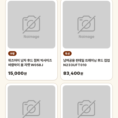
쿠팡
옥션
위즈아이 남자 후드 점퍼 빅사이즈
남여공용 핀테일 트레이닝 후드 집업
바람막이 봄 자켓 W058J
N233UFT010
15,000
83,400
원
원