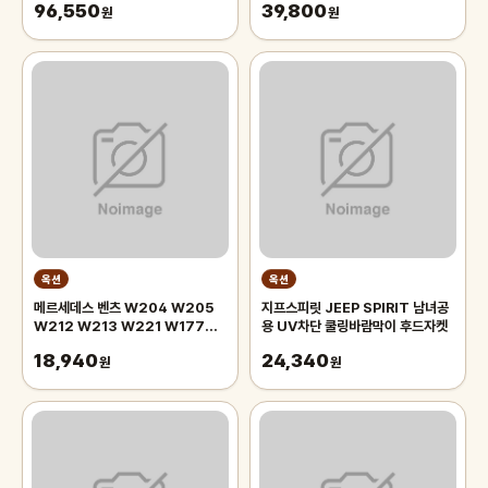
96,550
39,800
원
원
옥션
옥션
메르세데스 벤츠 W204 W205
지프스피릿 JEEP SPIRIT 남녀공
W212 W213 W221 W177
용 UV차단 쿨링바람막이 후드자켓
W246 GLA GLC CLA용 자동차
18,940
24,340
전면 후드 엠블럼
원
원