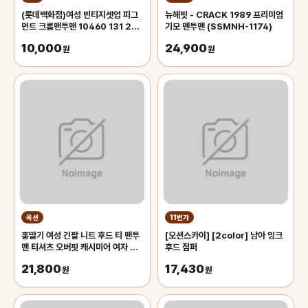
(롯데백화점)여성 빈티지셋업 피그
뉴해빗 - CRACK 1989 프리미엄
먼트 크롭맨투맨 10460 131 256
기모 맨투맨 (SSMNH-1174)
12
10,000
24,900
원
원
옥션
11번가
홍딸기 여성 긴팔 니트 후드 티 맨투
[오션스카이] [2color] 남아 밍크
맨 티셔츠 오버핏 캐시미어 여자 봄
후드 점퍼
가을 겨울 후드티셔츠
21,800
17,430
원
원