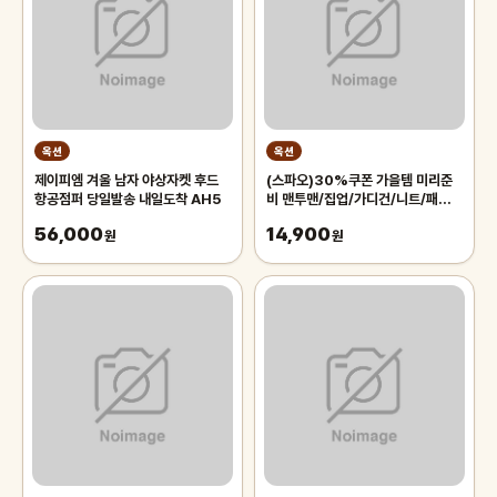
옥션
옥션
제이피엠 겨울 남자 야상자켓 후드
(스파오)30%쿠폰 가을템 미리준
항공점퍼 당일발송 내일도착 AH5
비 맨투맨/집업/가디건/니트/패쪼/
팬츠/스커트 외 ~85%OFF 신상
56,000
14,900
원
모음
원