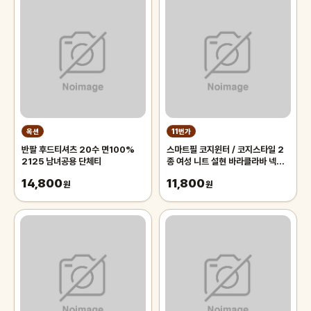
옥션
11번가
반팔 후드티셔츠 20수 면100%
스마트필 코지윈터 / 코지스타일 2
2125 남녀공용 단체티
종 여성 니트 설현 바라클라바 넥워
머 방한 용품 후드 워머 버프 골프 목
14,800
11,800
원
토시 알래스카 모음전 스포츠
원