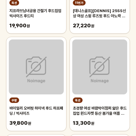
옥션
11번가
지프라브남녀공용 간절기 후드집업
[데니스골프][DENNIS] 25SS신
빅사이즈 후드티
상 여성 스윙 루즈핏 후드 아노락 반
팔_FAQMLJP672
19,900
27,220
원
원
쿠팡
옥션
바이얼리 오버핏 하이넥 후드 하프패
초경량 여성 바람막이점퍼 얇은 후드
딩 / 빅사이즈
집업 윈드자켓 등산 봄가을 여름 여
자
39,800
13,300
원
원