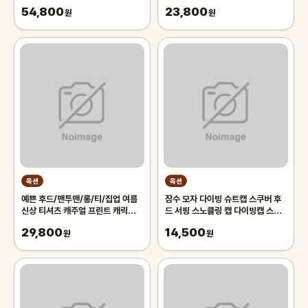
집업/골프/후리스/플리스/브이넥/
54,800
23,800
원
작업복
원
옥션
옥션
예쁜 후드/맨투맨/롱/티/집업 여름
잠수 모자 다이빙 슈트캡 스쿠버 후
신상 티셔츠 캐주얼 프린트 캐릭터
드 서핑 스노클링 캡 다이빙캡 스킨
비치웨어 77-130 빅사이즈 여성
스쿠버 프리다이빙 다이버 잠수모
29,800
14,500
의류
원
원