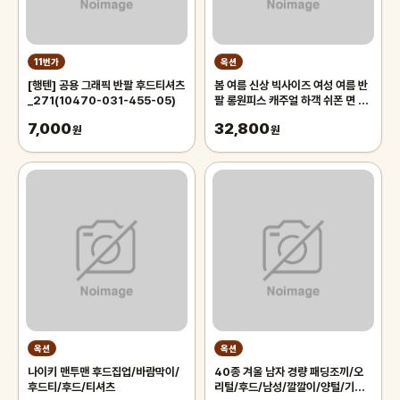
11번가
옥션
[행텐] 공용 그래픽 반팔 후드티셔츠
봄 여름 신상 빅사이즈 여성 여름 반
_271(10470-031-455-05)
팔 롱원피스 캐주얼 하객 쉬폰 면 카
라 휴양지 랩 레이스 예쁜 쁘니걸
7,000
32,800
원
원
옥션
옥션
나이키 맨투맨 후드집업/바람막이/
40종 겨울 남자 경량 패딩조끼/오
후드티/후드/티셔츠
리털/후드/남성/깔깔이/양털/기모/