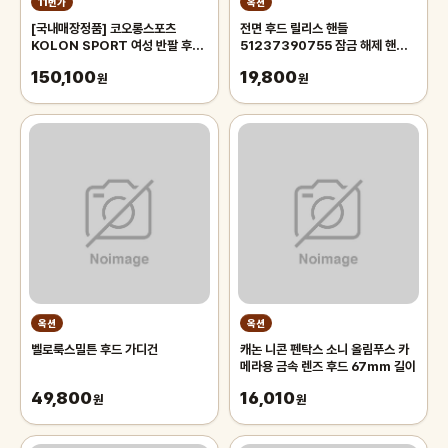
11번가
옥션
[국내매장정품] 코오롱스포츠
전면 후드 릴리스 핸들
KOLON SPORT 여성 반팔 후드
51237390755 잠금 해제 핸들
롱원피스 #데이팩
커버 BMW G38 G11 G12 G14
150,100
19,800
TVTCM25686BLK 65881
원
G15 G30 G31 G32 2017-
원
2020
옥션
옥션
벨로룩스밀튼 후드 가디건
캐논 니콘 펜탁스 소니 올림푸스 카
메라용 금속 렌즈 후드 67mm 길이
49,800
16,010
원
원