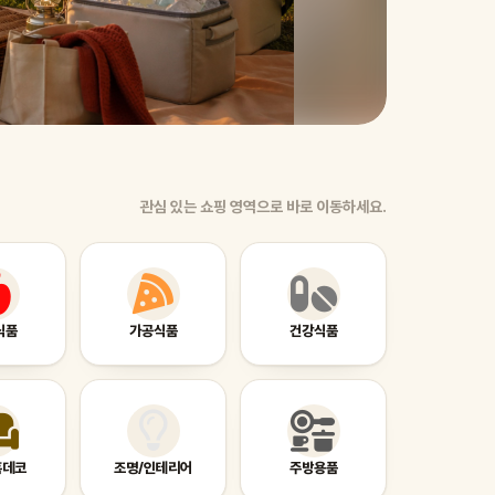
린넨 
요.
관심 있는 쇼핑 영역으로 바로 이동하세요.
식품
가공식품
건강식품
홈데코
조명/인테리어
주방용품