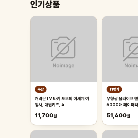
인기상품
쿠팡
11번가
캐릭온TV 타키 포오의 이세계 여
무형광 올라이프 핸
행사, 대원키즈, 4
5000매 페이퍼
11,700
51,400
원
원