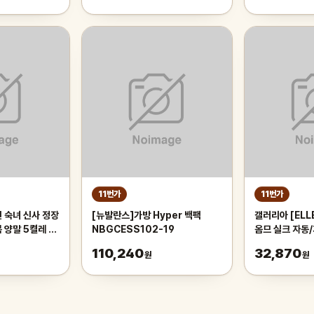
11번가
11번가
인 숙녀 신사 정장
[뉴발란스]가방 Hyper 백팩
갤러리아 [ELL
 양말 5켤레 세
NBGCESS102-19
옴므 실크 자동/
블랙 7.5cm
110,240
32,870
원
원