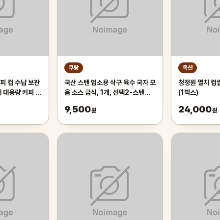
쿠팡
옥션
피 컵 수납 보관
국산 스텐 업소용 삭구 육수 국자 모
청정원 멸치 컵쌀
대 대용량 커피 트
음 소스 급식, 1개, 선택2-스텐파
(1박스)
 화이트
란삭구 대
9,500
24,000
원
원