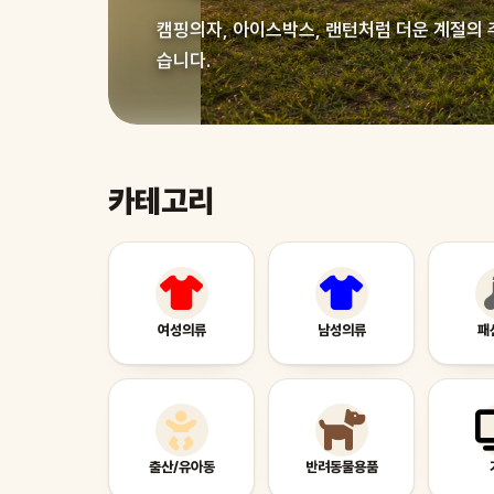
캠핑의자, 아이스박스, 랜턴처럼 더운 계절의 
습니다.
카테고리
여성의류
남성의류
패
출산/유아동
반려동물용품