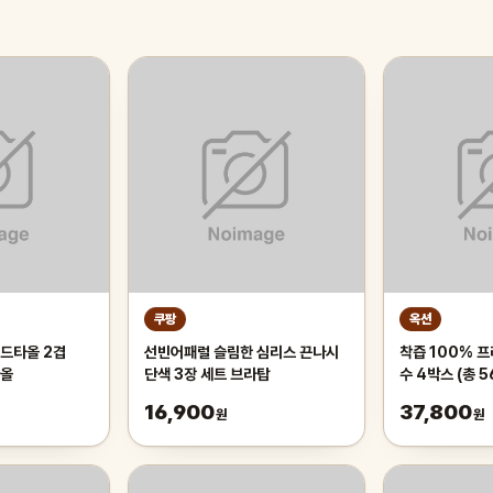
쿠팡
옥션
드타올 2겹
선빈어패럴 슬림한 심리스 끈나시
착즙 100% 
타올
단색 3장 세트 브라탑
수 4박스 (총 5
16,900
37,800
원
원