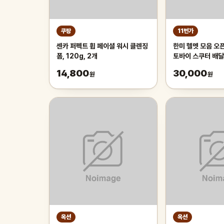
쿠팡
11번가
센카 퍼펙트 휩 페이셜 워시 클렌징
한미 헬멧 모음 오
폼, 120g, 2개
토바이 스쿠터 배달
14,800
30,000
원
원
옥션
옥션