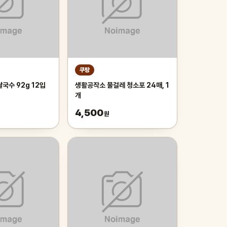
쿠팡
국수 92g 12입
생활공작소 물걸레 청소포 24매, 1
개
4,500
원