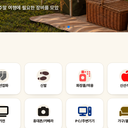
주말 여행에 필요한 장비를 모았
션잡화
신발
화장품/미용
신선
가전
휴대폰/카메라
PC/주변기기
가구/