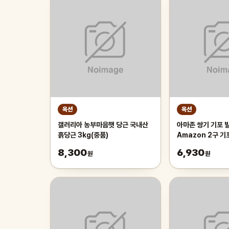
옥션
옥션
갤러리아 농부마음햇 당근 국내산
아마존 쌍기 기포 발
흙당근 3kg(중품)
Amazon 2구 
8,300
6,930
원
원