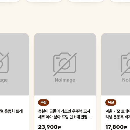
쿠팡
옥션
얼 운동화 트래
몽실이 곰돌이 거즈면 우주복 모자
겨울 기모 트레
세트 여아 남아 프릴 민소매 반팔 바
리닝 운동복 바
디슈트 벙거지 세트 아기 여름 외출
팬츠 남자 남성
23,900
17,800
원
원
복