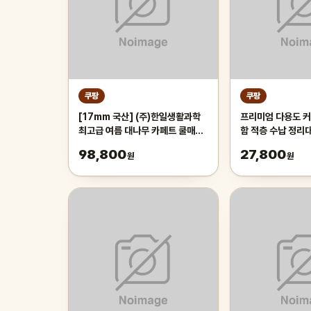
쿠팡
쿠팡
[17mm 국산] (주)한일생활과학
프리미엄 다용도 커
최고급 여름 대나무 카페트 쿨매트
함 적층 수납 정리
왕골 돗자리 대자리 매트 러그, 거
레이 보관함, 1개,
98,800
27,800
원
원
실 침대 장판 자리_두꺼운 폭신한
튼튼한 시원한 냉감매트, 그린