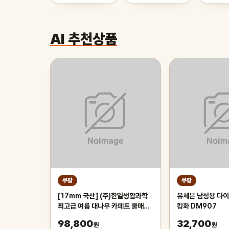
AI 추천상품
쿠팡
쿠팡
[17mm 국산] (주)한일생활과학
유세븐 남성용 다이
최고급 여름 대나무 카페트 쿨매트
킹화 DM907
왕골 돗자리 대자리 매트 러그, 거
98,800
32,700
원
원
실 침대 장판 자리_두꺼운 폭신한