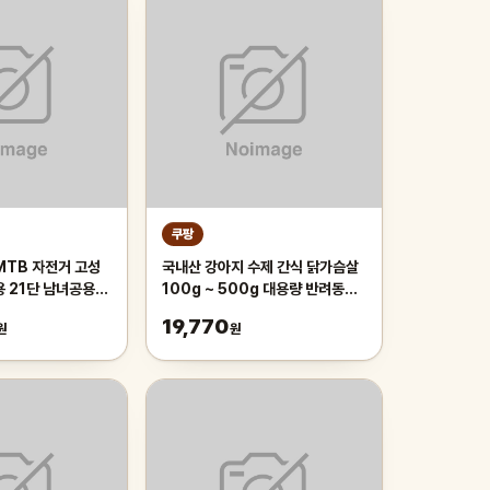
쿠팡
MTB 자전거 고성
국내산 강아지 수제 간식 닭가슴살
용 21단 남녀공용
100g ~ 500g 대용량 반려동물
근 등하교, 1개,
치석제거 육포 개맛도리, 250g, 2
19,770
원
원
이 오렌지/21단/26
개