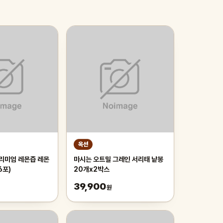
옥션
프리미엄 레몬즙 레몬
마시는 오트밀 그레인 서리태 낱봉
6포)
20개x2박스
39,900
원