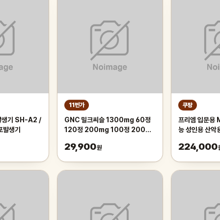
11번가
쿠팡
생기 SH-A2 /
GNC 밀크씨슬 1300mg 60정
프리엠 입문용 
기포발생기
120정 200mg 100정 200정
능 성인용 산악
300정
가성비 학생 출퇴
29,900
224,000
원
175cm, 그레
인치/스포크휠