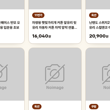
11번가
옥션
픈페이스 반모 오
차량용 햇빛가리개 커튼 앞유리 뒷
닌텐도 스위치2
용 입문용 초보
유리 자동차 커튼 차박 암막 썬블라
유리 스컬앤코 
인드 70cm 차량용햇빛가리개 앞
16,040
20,900
원
원
유리햇
옥션
쿠팡