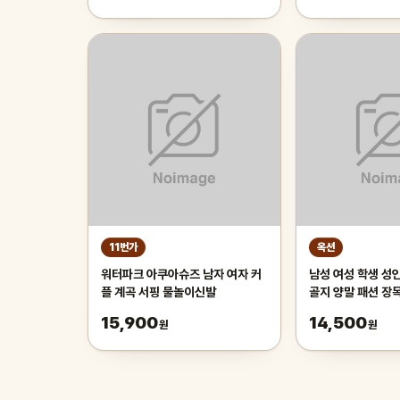
튼튼한 시원한 냉감매트, 그린
11번가
옥션
워터파크 아쿠아슈즈 남자 여자 커
남성 여성 학생 성
플 계곡 서핑 물놀이신발
골지 양말 패션 장목
트
15,900
14,500
원
원