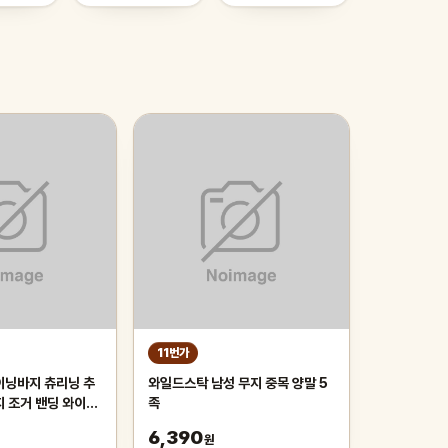
11번가
이닝바지 츄리닝 추
와일드스탁 남성 무지 중목 양말 5
지 조거 밴딩 와이드
족
6,390
원