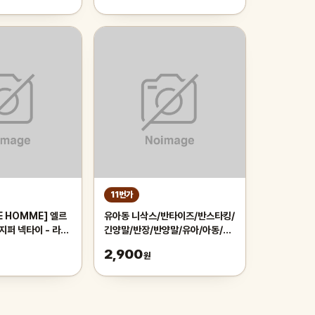
11번가
E HOMME] 엘르
유아동 니삭스/반타이즈/반스타킹/
지퍼 넥타이 - 라바
긴양말/반장/반양말/유아/아동/아
기/여아/키즈/남아/등원룩
2,900
원