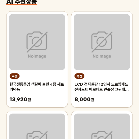
AI 추천상품
쿠팡
옥션
한국전통문양 책갈피 볼펜 4종 세트
LCD 전자칠판 12인치 드로잉패드
기념품
전자노트 메모패드 연습장 그림패
드/썼다 지웠다
13,920
8,000
원
원