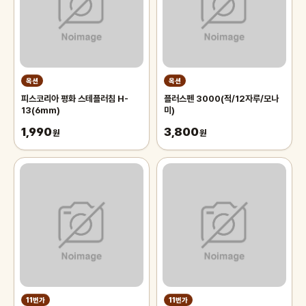
옥션
옥션
피스코리아 평화 스테플러침 H-
플러스펜 3000(적/12자루/모나
13(6mm)
미)
1,990
3,800
원
원
11번가
11번가