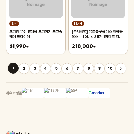
옥션
11번가
프라임 무선 휴대용 드라이기 초고속
[본사직영] 유로블루플러스 차량용
헤어 드라이어
요소수 10L × 25개 1파레트 디젤
프리미엄 국내생산
61,990
218,000
원
원
1
2
3
4
5
6
7
8
9
10
제휴 쇼핑몰