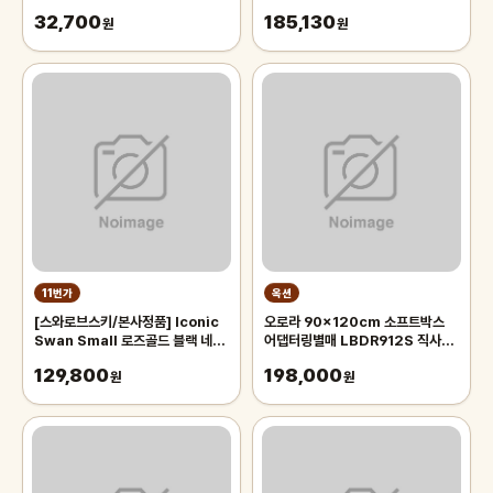
32,700
185,130
원
원
11번가
옥션
[스와로브스키/본사정품] Iconic
오로라 90x120cm 소프트박스
Swan Small 로즈골드 블랙 네크
어댑터링별매 LBDR912S 직사각
리스 5204133
모양의 벨크로부착형 박스 Aurora
129,800
198,000
원
오로라 90x120
원