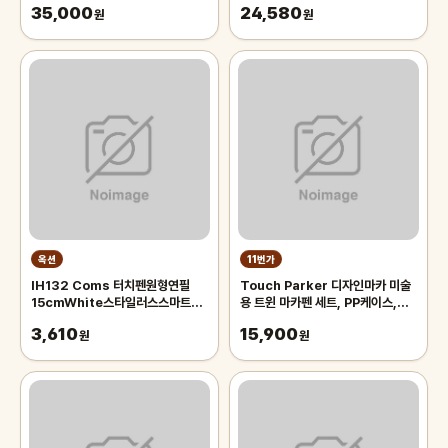
35,000
24,580
원
원
옥션
11번가
IH132 Coms 터치펜원형연필
Touch Parker 디자인마카 미술
15cmWhite스타일러스스마트폰
용 트윈 마카펜 세트, PP케이스,
화면터치펜슬형
48색
3,610
15,900
원
원