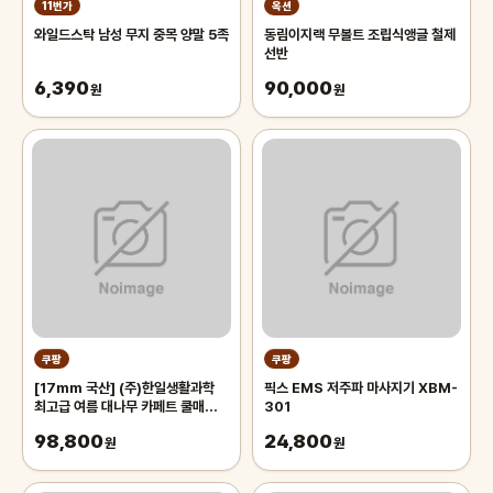
11번가
옥션
와일드스탁 남성 무지 중목 양말 5족
동림이지랙 무볼트 조립식앵글 철제
선반
6,390
90,000
원
원
쿠팡
쿠팡
[17mm 국산] (주)한일생활과학
픽스 EMS 저주파 마사지기 XBM-
최고급 여름 대나무 카페트 쿨매트
301
왕골 돗자리 대자리 매트 러그, 거실
98,800
24,800
침대 장판 자리_두꺼운 폭신한 튼튼
원
원
한 시원한 냉감매트, 그린