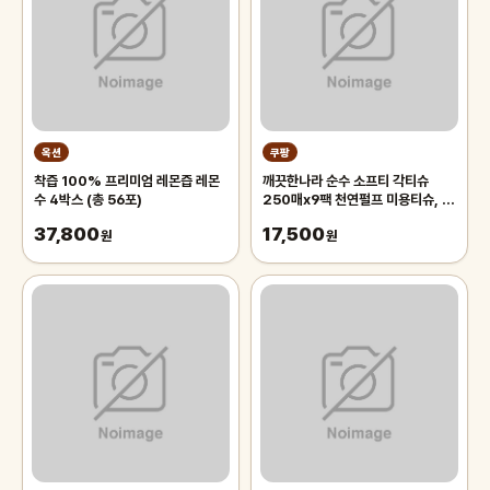
옥션
쿠팡
착즙 100% 프리미엄 레몬즙 레몬
깨끗한나라 순수 소프티 각티슈
수 4박스 (총 56포)
250매x9팩 천연펄프 미용티슈, 3
개, 3개입
37,800
17,500
원
원