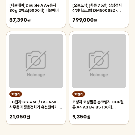
[더블에이]Double A A4용지
[오늘도착][최종 75만] 삼성전자
80g 2박스(5000매) 더블에이
삼성데스크탑 DM500SEZ-
AD5A 12세대 CPU-i5 업무용 사
57,390
799,000
원
무용 컴퓨터
원
11번가
11번가
LG전자 GS-460 / GS-460F
코팅지 코팅필름 손코팅지 OHP필
사무용 가정용전화기 유선전화기 모
름 A4 A3 B4 B5 100매
음/강추 ( 지엔텔 온라인 공식 판매
100mic 150mic
21,050
9,350
점 )
원
원