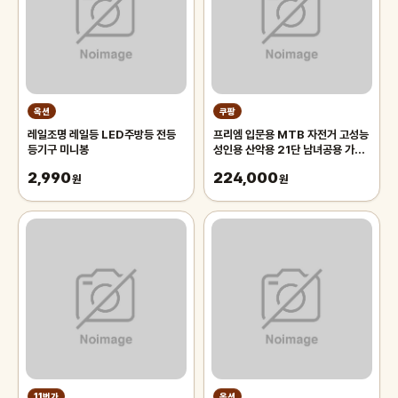
옥션
쿠팡
레일조명 레일등 LED주방등 전등
프리엠 입문용 MTB 자전거 고성능
등기구 미니봉
성인용 산악용 21단 남녀공용 가성
비 학생 출퇴근 등하교, 1개,
2,990
224,000
원
175cm, 그레이 오렌지/21단/26
원
인치/스포크휠
11번가
옥션