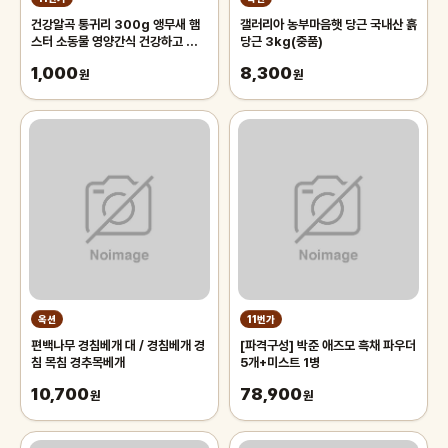
건강알곡 통귀리 300g 앵무새 햄
갤러리아 농부마음햇 당근 국내산 흙
스터 소동물 영양간식 건강하고 깨끗
당근 3kg(중품)
한 개별알곡간식
1,000
8,300
원
원
옥션
11번가
편백나무 경침베개 대 / 경침베개 경
[파격구성] 박준 애즈모 흑채 파우더
침 목침 경추목베개
5개+미스트 1병
10,700
78,900
원
원