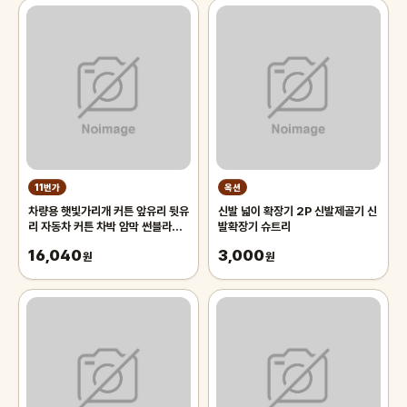
11번가
옥션
차량용 햇빛가리개 커튼 앞유리 뒷유
신발 넓이 확장기 2P 신발제골기 신
리 자동차 커튼 차박 암막 썬블라인
발확장기 슈트리
드 70cm 차량용햇빛가리개 앞유
16,040
3,000
리햇
원
원