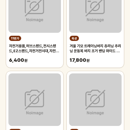
11번가
옥션
자전거용품,허브스텐드,전시스텐
겨울 기모 트레이닝바지 츄리닝 추리
드,EZ스텐드,자전거전시대,자전거
닝 운동복 바지 조거 밴딩 와이드 팬
스텐드,자전거스탠드,자전거거치대
츠 남자 남성
6,400
17,800
원
원