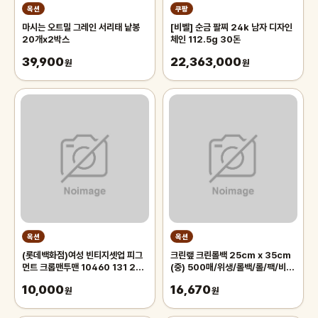
옥션
쿠팡
마시는 오트밀 그레인 서리태 낱봉
[비벨] 순금 팔찌 24k 남자 디자인
20개x2박스
체인 112.5g 30돈
39,900
22,363,000
원
원
옥션
옥션
(롯데백화점)여성 빈티지셋업 피그
크린랲 크린롤백 25cm x 35cm
먼트 크롭맨투맨 10460 131 256
(중) 500매/위생/롤백/롤/팩/비
12
닐/비닐백/투명/봉투/롤팩/일회용/
10,000
16,670
원
봉지
원