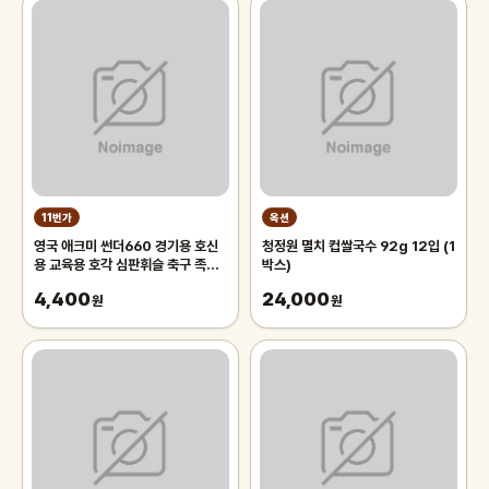
11번가
옥션
영국 애크미 썬더660 경기용 호신
청정원 멸치 컵쌀국수 92g 12입 (1
용 교육용 호각 심판휘슬 축구 족구
박스)
주심호루라기
4,400
24,000
원
원