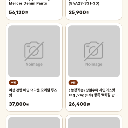
Mercer Denim Pants
(84A29-331-30)
56,120
25,900
원
원
쿠팡
쿠팡
여성 경량 패딩 덕다운 오리털 루즈
( 농장직송) 당일수확 샤인머스켓
핏
1Kg ,2Kg(3수) 왕특 백화점 납품
프리미엄 선물용 (GAP) 인증
37,800
26,400
원
원