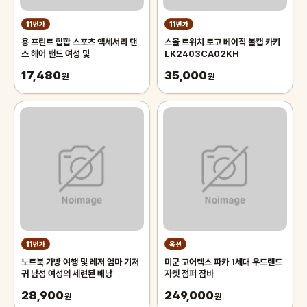
11번가
11번가
용 프린트 힙합 스포츠 액세서리 댄
스몰 트위치 로고 베이직 볼캡 카키
스 헤어 밴드 여성 및
LK2403CA02KH
17,480
35,000
원
원
11번가
옥션
노트북 가방 여행 및 레저 엄마 기저
미군 고어텍스 파카 1세대 우드랜드
귀 남성 여성의 세련된 배낭
자켓 점퍼 잠바
28,900
249,000
원
원