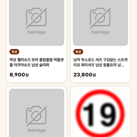
옥션
옥션
여성 젤리슈즈 쪼리 플립플랍 여름샌
남자 옥스포드 셔츠 구김없는 스트라
들 아쿠아슈즈 남성 슬리퍼
이프 와이셔츠 남성 링클프리 남방
출근룩 정장셔츠 빅사이즈
8,900
23,800
원
95~130
원