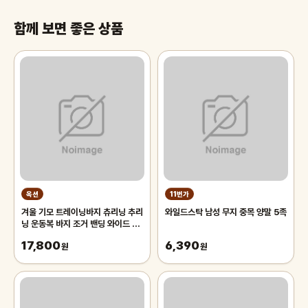
함께 보면 좋은 상품
옥션
11번가
겨울 기모 트레이닝바지 츄리닝 추리
와일드스탁 남성 무지 중목 양말 5족
닝 운동복 바지 조거 밴딩 와이드 팬
츠 남자 남성
17,800
6,390
원
원