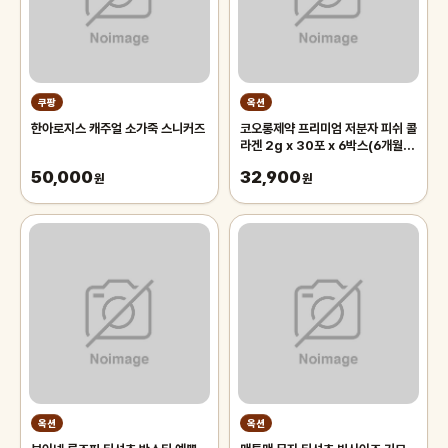
쿠팡
옥션
한아로지스 캐주얼 소가죽 스니커즈
코오롱제약 프리미엄 저분자 피쉬 콜
라겐 2g x 30포 x 6박스(6개월
분) 건조한 환절기피부속부터 촉촉
50,000
32,900
원
하게
원
옥션
옥션