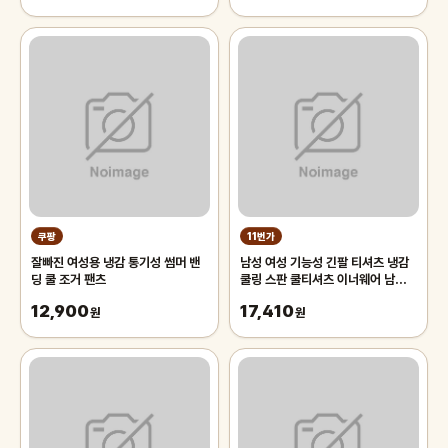
쿠팡
11번가
잘빠진 여성용 냉감 통기성 썸머 밴
남성 여성 기능성 긴팔 티셔츠 냉감
딩 쿨 조거 팬츠
쿨링 스판 쿨티셔츠 이너웨어 남자
여자 골프 등산 운동 헬스 빅사이즈
12,900
17,410
원
원