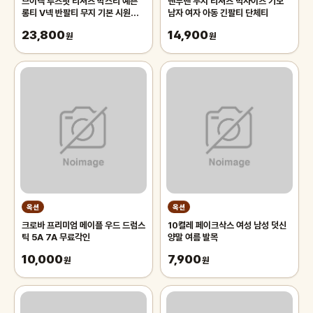
브이넥 루즈핏 티셔츠 박스티 예쁜
맨투맨 무지 티셔츠 빅사이즈 기모
롱티 V넥 반팔티 무지 기본 시원한
남자 여자 아동 긴팔티 단체티
체형커버 면스판 데일리 여성의류
23,800
14,900
원
원
옥션
옥션
크로바 프리미엄 메이플 우드 드럼스
10켤레 페이크삭스 여성 남성 덧신
틱 5A 7A 무료각인
양말 여름 발목
10,000
7,900
원
원