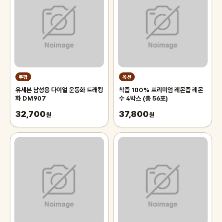
쿠팡
옥션
유세븐 남성용 다이얼 운동화 트래킹
착즙 100% 프리미엄 레몬즙 레몬
화 DM907
수 4박스 (총 56포)
32,700
37,800
원
원