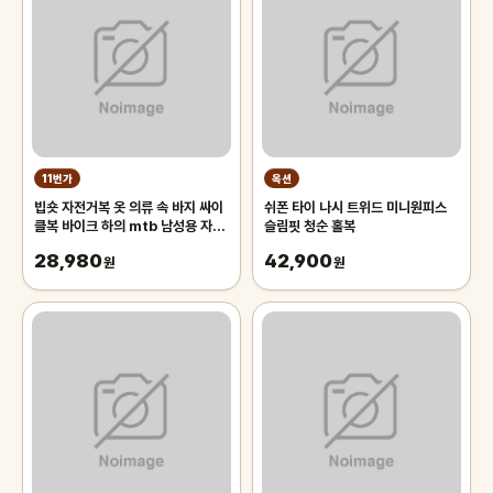
11번가
옥션
빕숏 자전거복 옷 의류 속 바지 싸이
쉬폰 타이 나시 트위드 미니원피스
클복 바이크 하의 mtb 남성용 자전
슬림핏 청순 홀복
거 턱받이 바지, 아웃도어 웨어,
28,980
42,900
MTB
원
원