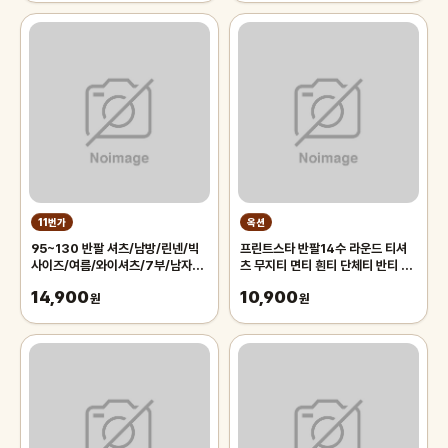
11번가
옥션
95~130 반팔 셔츠/남방/린넨/빅
프린트스타 반팔14수 라운드 티셔
사이즈/여름/와이셔츠/7부/남자/남
츠 무지티 면티 흰티 단체티 반티 아
성/하와이안/체크/스트라이프
동 기본티 빅사이즈 반팔티 흰티셔츠
14,900
10,900
원
원