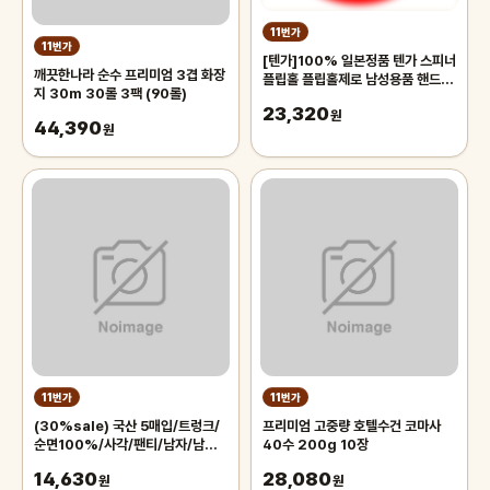
11번가
11번가
[텐가]100% 일본정품 텐가 스피너
깨끗한나라 순수 프리미엄 3겹 화장
플립홀 플립홀제로 남성용품 핸드잡
지 30m 30롤 3팩 (90롤)
오나홀 명기
23,320
원
44,390
원
11번가
11번가
(30%sale) 국산 5매입/트렁크/
프리미엄 고중량 호텔수건 코마사
순면100%/사각/팬티/남자/남성/
40수 200g 10장
모시/인견/쿨/면/세트/빅사이즈/속
14,630
28,080
옷
원
원