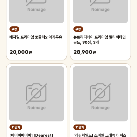
쿠팡
쿠팡
베지밀 프리미엄 토들러2 아기두유
뉴트리디데이 프리미엄 멀티비타민
골드, 90정, 3개
20,000
28,900
원
원
11번가
11번가
[메이비베이비] [Dearest]
[래핑차일드] 스마일 그래픽 티셔츠