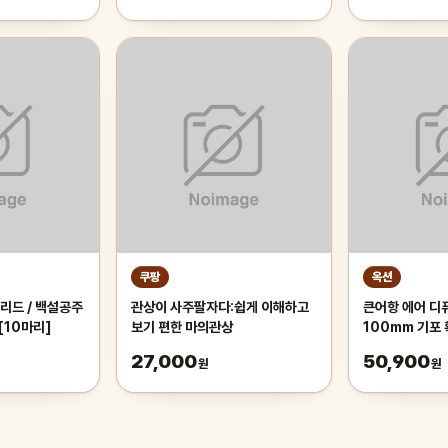
쿠팡
옥션
리드 / 백설공주
관상이 사주팔자다:쉽게 이해하고
큰어항 에어 디
[10마리]
보기 편한 마의관상
100mm 기포
27,000
50,900
원
원