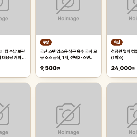
쿠팡
옥션
피 컵 수납 보관
국산 스텐 업소용 삭구 육수 국자 모
청정원 멸치 컵쌀
대 대용량 커피 트
음 소스 급식, 1개, 선택2-스텐파
(1박스)
 화이트
란삭구 대
9,500
24,000
원
원