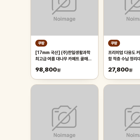
쿠팡
쿠팡
[17mm 국산] (주)한일생활과학
프리미엄 다용도 커
최고급 여름 대나무 카페트 쿨매트
함 적층 수납 정리
왕골 돗자리 대자리 매트 러그, 거
레이 보관함, 1개,
98,800
27,800
원
원
실 침대 장판 자리_두꺼운 폭신한
튼튼한 시원한 냉감매트, 그린