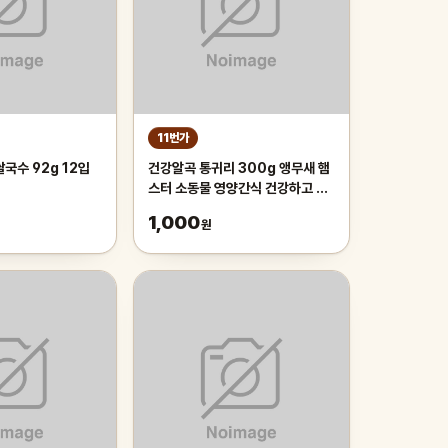
11번가
국수 92g 12입
건강알곡 통귀리 300g 앵무새 햄
스터 소동물 영양간식 건강하고 깨
끗한 개별알곡간식
1,000
원