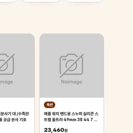
옥션
애플 워치 밴드용 스누피 실리콘 스
돌 공급 분사 기포
트랩 울트라 49mm 38 44 7 8
Se 5 용 팔찌 41mm
23,460
원