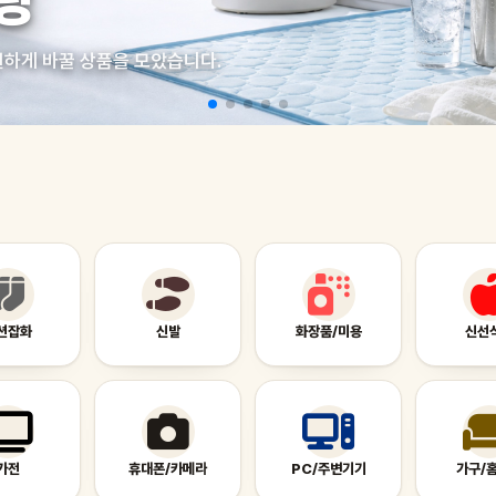
링
원하게 바꿀 상품을 모았습니다.
션잡화
신발
화장품/미용
신선
가전
휴대폰/카메라
PC/주변기기
가구/