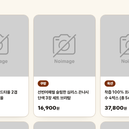
쿠팡
옥션
드타올 2겹
선빈어패럴 슬림한 심리스 끈나시
착즙 100% 
타올
단색 3장 세트 브라탑
수 4박스 (총 5
16,900
37,800
원
원