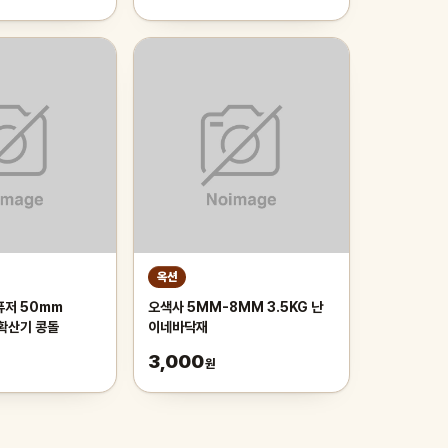
옥션
퓨저 50mm
오색사 5MM-8MM 3.5KG 난
 확산기 콩돌
이네바닥재
3,000
원