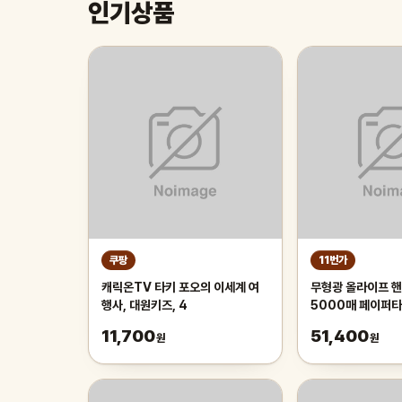
인기상품
쿠팡
11번가
캐릭온TV 타키 포오의 이세계 여
무형광 올라이프 핸
행사, 대원키즈, 4
5000매 페이퍼
11,700
51,400
원
원