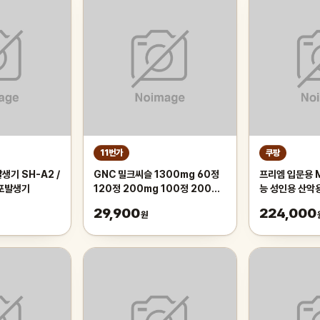
11번가
쿠팡
생기 SH-A2 /
GNC 밀크씨슬 1300mg 60정
프리엠 입문용 
기포발생기
120정 200mg 100정 200정
능 성인용 산악
300정
가성비 학생 출퇴
29,900
224,000
원
175cm, 그레
인치/스포크휠