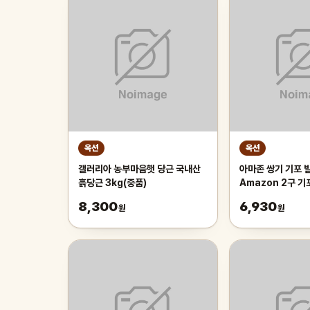
옥션
옥션
갤러리아 농부마음햇 당근 국내산
아마존 쌍기 기포 발
흙당근 3kg(중품)
Amazon 2구 
8,300
6,930
원
원