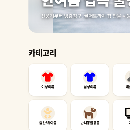
한여름 집콕 쿨
선풍기부터 냉감침구, 쿨매트까지 집 안을 시
카테고리
여성의류
남성의류
패
출산/유아동
반려동물용품