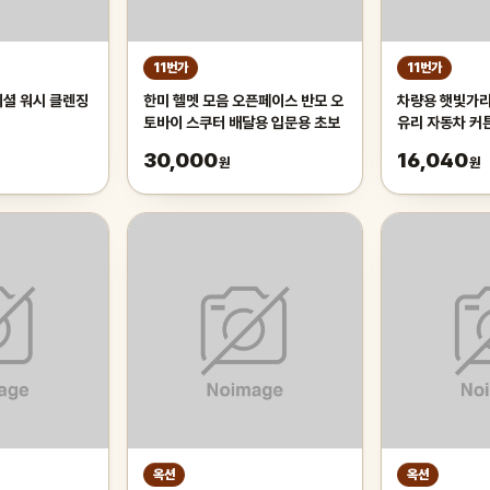
11번가
11번가
이셜 워시 클렌징
한미 헬멧 모음 오픈페이스 반모 오
차량용 햇빛가리
토바이 스쿠터 배달용 입문용 초보
유리 자동차 커
인드 70cm 
30,000
16,040
원
원
유리햇
옥션
옥션