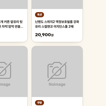
옥션
개 커튼 앞유리 뒷
닌텐도 스위치2 액정보호필름 강화
튼 차박 암막 썬블라
유리 스컬앤코 이지인스톨 2매
차량용햇빛가리개 앞
20,900
원
쿠팡