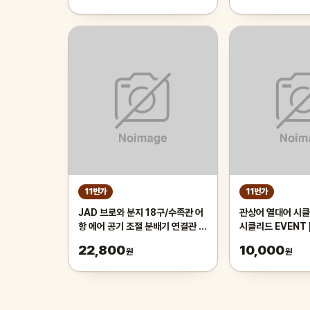
11번가
11번가
JAD 브로와 분지 18구/수족관 어
관상어 열대어 시클
항 에어 공기 조절 분배기 연결관 축
시클리드 EVENT 
양장 호스 기포기 영남 동양 횟집 활
22,800
10,000
원
원
어