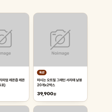
옥션
프리미엄 레몬즙 레몬
마시는 오트밀 그레인 서리태 낱봉
6포)
20개x2박스
39,900
원