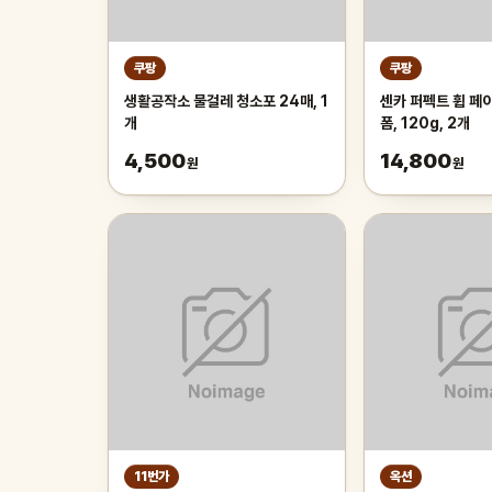
쿠팡
쿠팡
생활공작소 물걸레 청소포 24매, 1
센카 퍼펙트 휩 페
개
폼, 120g, 2개
4,500
14,800
원
원
11번가
옥션