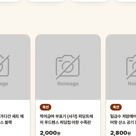
옥션
옥션
가디건 세트 체
먹이급여 부표기 (사각) 피딩트레
일급수 저압에어분사기 대 /수족관
스 블랙
이 푸드펜스 피딩컵 어항 수족관
어항 산소 공기 
2,000
2,800
원
원