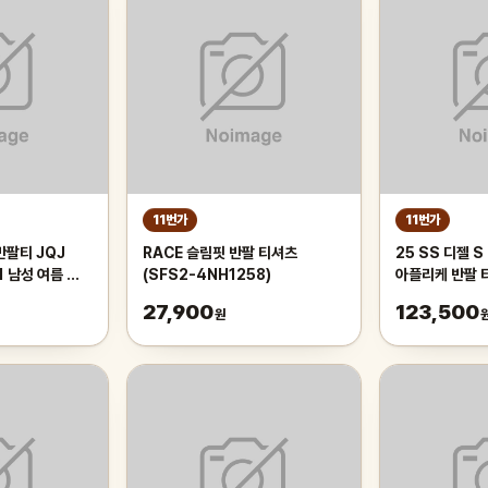
11번가
11번가
반팔티 JQJ
RACE 슬림핏 반팔 티셔츠
25 SS 디젤 S 
1 남성 여름 쿨
(SFS2-4NH1258)
아플리케 반팔 
츠
A11580 0B
27,900
123,500
원