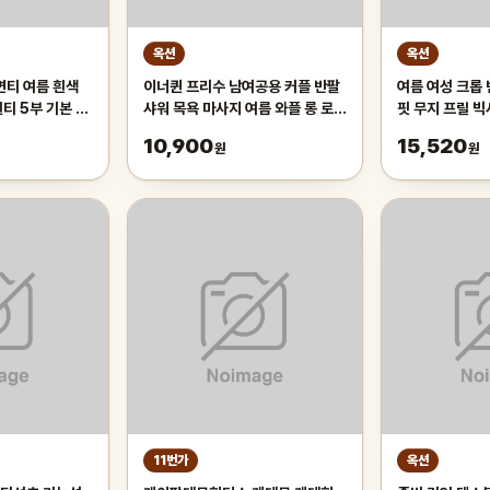
옥션
옥션
면티 여름 흰색
이너퀸 프리수 남여공용 커플 반팔
여름 여성 크롭
티 5부 기본 슬
샤워 목욕 마사지 여름 와플 롱 로브
핏 무지 프릴 
브이넥 티 셔츠
가운 반팔와플가운
얼 상의 77 TT
10,900
15,520
원
원
11번가
옥션