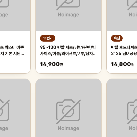
11번가
옥션
츠 박스티 예쁜
95~130 반팔 셔츠/남방/린넨/빅
반팔 후드티셔츠
무지 기본 시원한
사이즈/여름/와이셔츠/7부/남자/
2125 남녀공
데일리 여성의류
남성/하와이안/체크/스트라이프
14,900
14,800
원
원