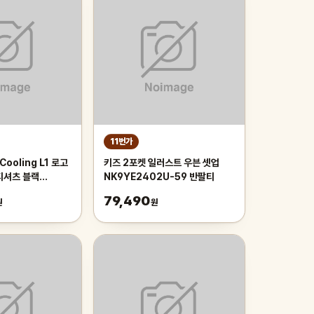
11번가
Cooling L1 로고
키즈 2포켓 일러스트 우븐 셋업
티셔츠 블랙
NK9YE2402U-59 반팔티
MBJ 9XX
79,490
원
원