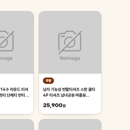
쿠팡
14수 라운드 티셔
남자 기능성 반팔티셔츠 스판 쿨티
흰티 단체티 반티 아
4P 티셔츠 남녀공용 여름용
이즈 반팔티 흰티셔
tanlz-119
25,900
원