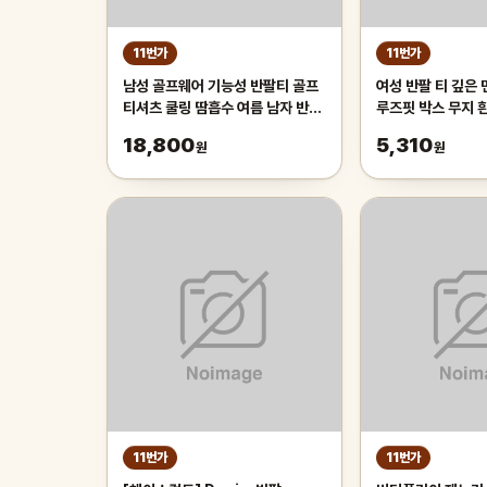
11번가
11번가
남성 골프웨어 기능성 반팔티 골프
여성 반팔 티 깊은 
티셔츠 쿨링 땀흡수 여름 남자 반팔
루즈핏 박스 무지 흰
카라티 등산 운동 연습복 쿨티셔츠
림 얇은 편한 v넥 
18,800
5,310
원
원
11번가
11번가