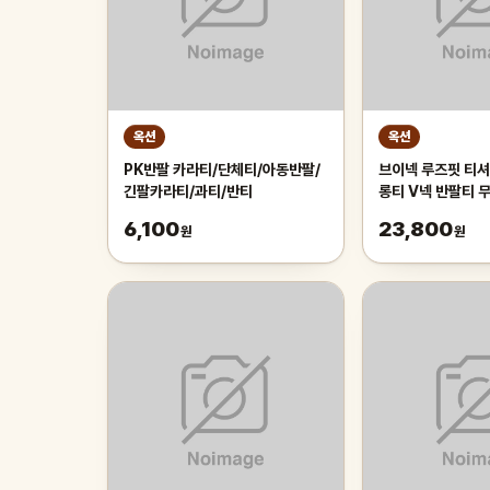
옥션
옥션
PK반팔 카라티/단체티/아동반팔/
브이넥 루즈핏 티셔
긴팔카라티/과티/반티
롱티 V넥 반팔티 
체형커버 면스판 
6,100
23,800
원
원