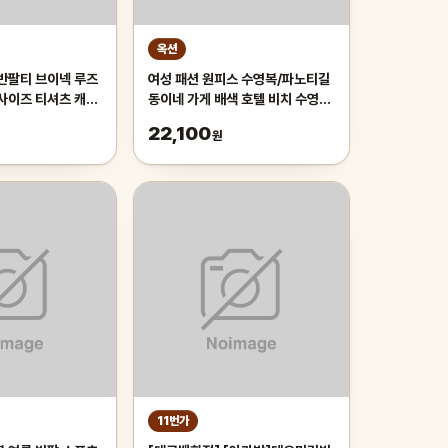
옥션
 반팔티 브이넥 루즈
여성 패션 원피스 수영복/파노티길
빅사이즈 티셔츠 캐주
동이네 가게 배색 호텔 비치 수영복
호캉스 반팔 원피스
22,100
원
11번가