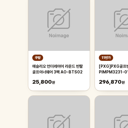
쿠팡
11번가
애슬리오 언더레이어 라운드 반팔
[PXG]PXG골프
골프이너웨어 3팩 AO-BTS02
PIMPM3231-0
링 카라 반팔 티셔
25,800
296,870
원
원