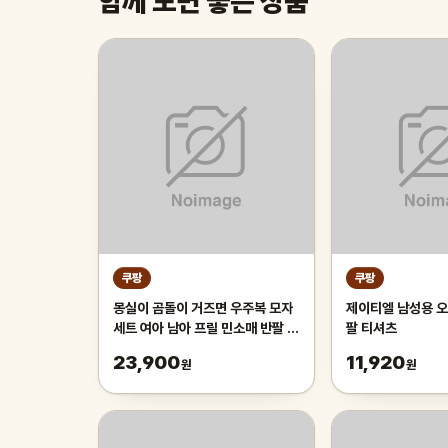
함께 보면 좋은 상품
쿠팡
쿠팡
몽실이 곰돌이 거즈면 우주복 모자
제이티엘 남성용 오
세트 여아 남아 프릴 민소매 반팔 바
팔 티셔츠
디슈트 벙거지 세트 아기 여름 외출
23,900
11,920
원
원
복