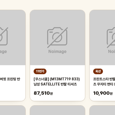
11번가
옥션
버핏 프린팅 반
[무스너클] (M13MT719 833)
프린트스타 반팔
남성 SATELLITE 반팔 티셔츠
츠 무지티 면티 
동 기본티 빅사
87,510
10,900
원
원
츠