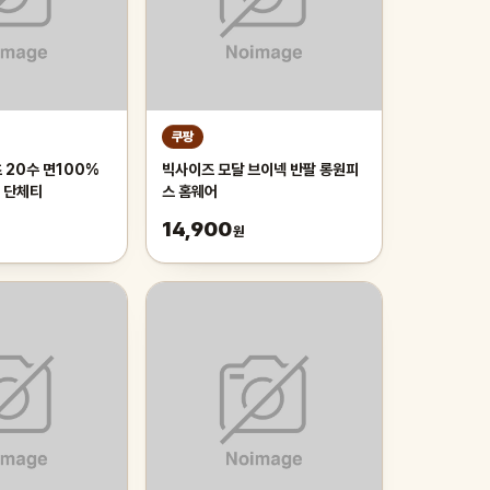
쿠팡
 20수 면100%
빅사이즈 모달 브이넥 반팔 롱원피
용 단체티
스 홈웨어
14,900
원