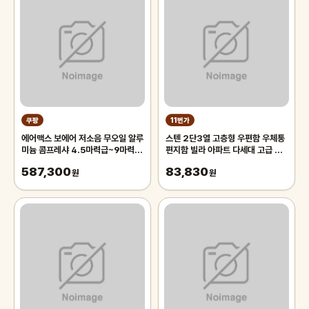
쿠팡
11번가
에어맥스 보에어 저소음 무오일 알루
스텐 2단3열 고층형 우편함 우체통
미늄 콤프레샤 4.5마력급~9마력
편지함 빌라 아파트 다세대 고급 스
급, 1개
테인레스
587,300
83,830
원
원