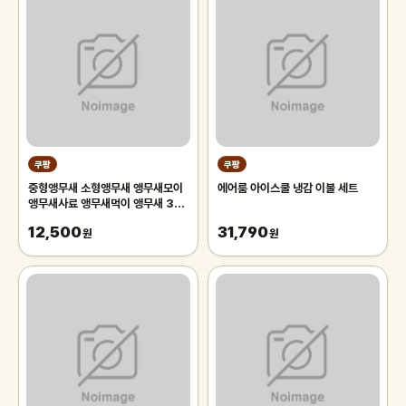
쿠팡
쿠팡
중형앵무새 소형앵무새 앵무새모이
에어룸 아이스쿨 냉감 이불 세트
앵무새사료 앵무새먹이 앵무새 3개,
3개, 700g
12,500
31,790
원
원