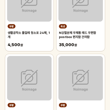
쿠팡
옥션
생활공작소 물걸레 청소포 24매, 1
N강철분체 우체통 레드 우편함
개
postbox 편지함 건의함
4,500
35,000
원
원
쿠팡
쿠팡