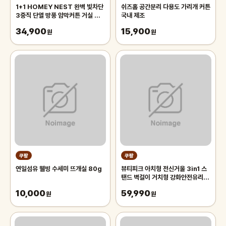
1+1 HOMEY NEST 완벽 빛차단
쉬즈홈 공간분리 다용도 가리개 커튼
3중직 단열 방풍 암막커튼 거실 커
국내 제조
텐 아일렛형
34,900
15,900
원
원
쿠팡
쿠팡
연일섬유 웰빙 수세미 뜨개실 80g
뷰티피크 아치형 전신거울 3in1 스
탠드 벽걸이 거치형 강화안전유리
440x1470, 블랙
10,000
59,990
원
원