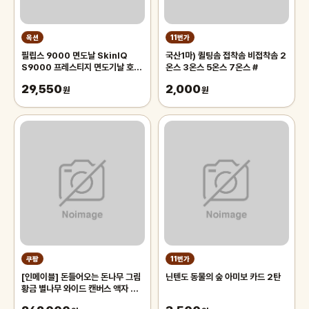
옥션
11번가
필립스 9000 면도날 SkinIQ
국산1마) 퀼팅솜 접착솜 비접착솜 2
S9000 프레스티지 면도기날 호환
온스 3온스 5온스 7온스 #
용 sh91 헤드 면도기 청소솔 증정
29,550
2,000
원
원
쿠팡
11번가
[인메이블] 돈들어오는 돈나무 그림
닌텐도 동물의 숲 아미보 카드 2탄
황금 별나무 와이드 캔버스 액자 거
실 인테리어 풍수 인테리어, 골드 올