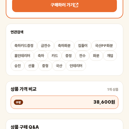
구매하러 가기
연관검색
축하카드증정
금전수
축하화분
집들이
국산PP화분
홈인테리어
축하
카드
증정
전수
화분
개업
승진
선물
중형
국산
인테리어
상품 가격 비교
1개 상품
38,600원
쿠팡
상품 구매 Q&A