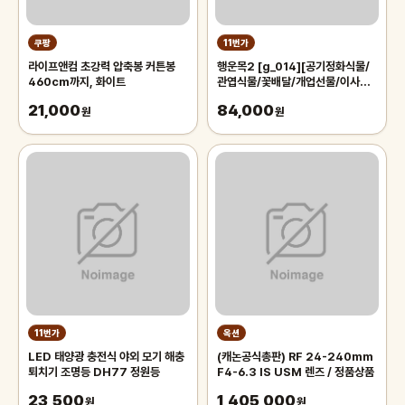
쿠팡
11번가
라이프앤컴 초강력 압축봉 커튼봉
행운목2 [g_014][공기정화식물/
460cm까지, 화이트
관엽식물/꽃배달/개업선물/이사화
분/개업화분/집들이]
21,000
84,000
원
원
11번가
옥션
LED 태양광 충전식 야외 모기 해충
(캐논공식총판) RF 24-240mm
퇴치기 조명등 DH77 정원등
F4-6.3 IS USM 렌즈 / 정품상품
23,500
1,405,000
원
원