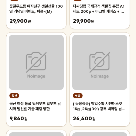
꽃길무드등 여자친구 생일선물 100
다싸닷컴 국제규격 색깔칩 혼합 A1
일 기념일 이벤트, 퍼플-(M)
세트 200p + 아크릴 케이스 + 트
럼프 카드 2p 세트, 혼합색상, 1세
29,900
29,900
원
트
원
옥션
쿠팡
국산 여성 통굽 워커부츠 털부츠 낚
( 농장직송) 당일수확 샤인머스켓
시화 털신발 겨울 패딩 방한
1Kg ,2Kg(3수) 왕특 백화점 납품
프리미엄 선물용 (GAP) 인증
9,860
26,400
원
원