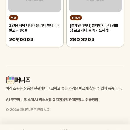
쿠팡
11번가
2인용 식탁 티테이블 카페 인테리어
[돌체앤가바나]돌체앤가바나 엠보
발코니 800
싱 로고 레더 블랙 카드지갑
BP3239 AG218 8099
209,000
280,320
원
원
퍼니즈
여러 쇼핑몰 상품을 한곳에서 비교하고 좋은 가격을 빠르게 찾을 수 있게 돕습니다.
AI 추천
퍼니즈 소개
AI 리소스
앱 설치
이용약관
개인정보 취급방침
© 2026 퍼니즈. 모든 권리 보유.