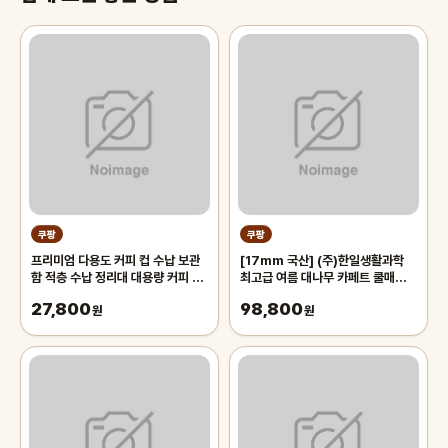
쿠팡
쿠팡
프리미엄 다용도 커피 컵 수납 보관
[17mm 국산] (주)한일생활과학
함 적층 수납 정리대 대용량 커피 트
최고급 여름 대나무 카페트 쿨매트
레이 보관함, 1개, 화이트
왕골 돗자리 대자리 매트 러그, 거실
27,800
98,800
원
침대 장판 자리_두꺼운 폭신한 튼튼
원
한 시원한 냉감매트, 그린