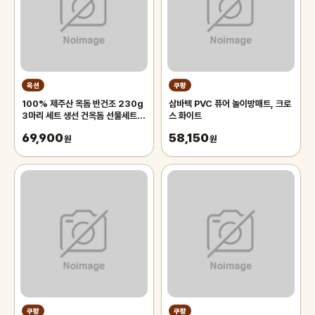
옥션
쿠팡
100% 제주산 옥돔 반건조 230g
삼바텍 PVC 퓨어 놀이방매트, 크로
3마리 세트 생선 건옥돔 선물세트
스 화이트
천일염 산지직송
69,900
58,150
원
원
쿠팡
쿠팡