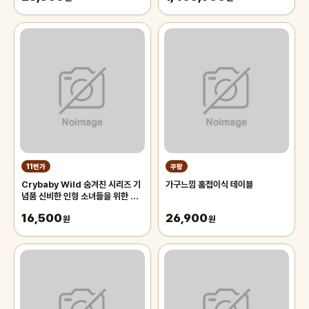
11번가
쿠팡
Crybaby Wild 숨겨진 시리즈 기
가구느낌 홈접이식 테이블
념품 신비한 인형 소녀들을 위한 현
대적인 가방 펜던트 생일 깜짝 선물
16,500
26,900
원
원