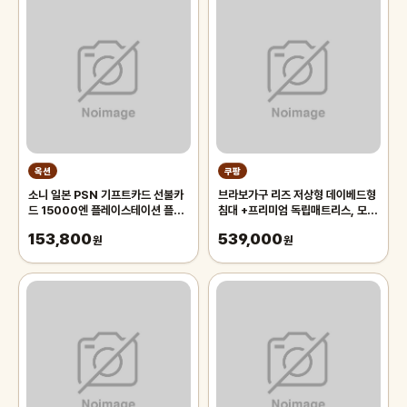
옥션
쿠팡
소니 일본 PSN 기프트카드 선불카
브라보가구 리즈 저상형 데이베드형
드 15000엔 플레이스테이션 플스
침대 +프리미엄 독립매트리스, 모카
PS5/PS4/PS3/PS VITA
그레이
153,800
539,000
원
원