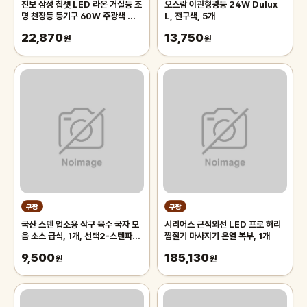
진보 삼성 칩셋 LED 라온 거실등 조
오스람 이관형광등 24W Dulux
명 천장등 등기구 60W 주광색 플리
L, 전구색, 5개
커프리 국내산, 화이트
22,870
13,750
원
원
쿠팡
쿠팡
국산 스텐 업소용 삭구 육수 국자 모
시리어스 근적외선 LED 프로 허리
음 소스 급식, 1개, 선택2-스텐파란
찜질기 마사지기 온열 복부, 1개
삭구 대
9,500
185,130
원
원