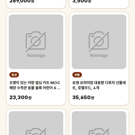
269,000
3,500
림액자
원
원
옥션
쿠팡
조명이 있는 어항 빌딩 키트 MOC
로쌩 프리미엄 대용량 디퓨저 선물세
해양 수족관 동물 블록 어린이 6 장
트, 호텔우드, 4개
난감 벽돌 선물
23,300
35,650
원
원