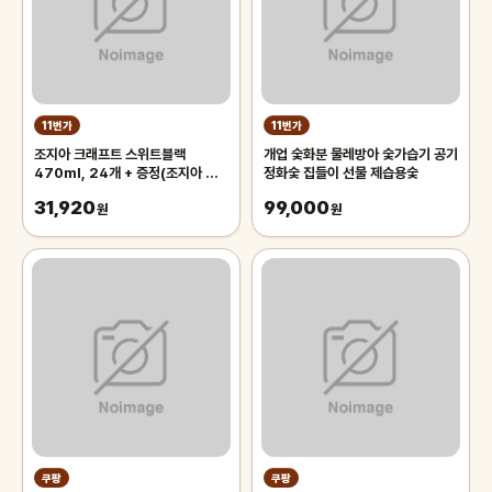
11번가
11번가
조지아 크래프트 스위트블랙
개업 숯화분 물레방아 숯가습기 공기
470ml, 24개 + 증정(조지아 미
정화숯 집들이 선물 제습용숯
니백팩 키링, 주문시 100%증정)
31,920
99,000
원
원
쿠팡
쿠팡