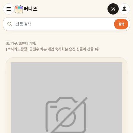
퍼니즈
검색
상품 검색
홈
/
가구/홈인테리어
/
[축하카드증정] 금전수 화분 개업 축하화분 승진 집들이 선물 1위