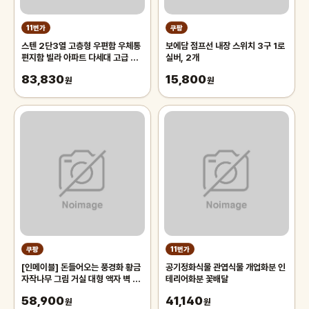
11번가
쿠팡
스텐 2단3열 고층형 우편함 우체통
보에담 점프선 내장 스위치 3구 1로
편지함 빌라 아파트 다세대 고급 스
실버, 2개
테인레스
83,830
15,800
원
원
쿠팡
11번가
[인메이블] 돈들어오는 풍경화 황금
공기정화식물 관엽식물 개업화분 인
자작나무 그림 거실 대형 액자 벽 인
테리어화분 꽃배달
테리어 집들이 선물
58,900
41,140
원
원