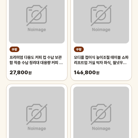
쿠팡
쿠팡
프리미엄 다용도 커피 컵 수납 보관
모디룸 접이식 높이조절 테이블 쇼파
함 적층 수납 정리대 대용량 커피 트
리프트업 거실 탁자 좌식, 월넛우드
레이 보관함, 1개, 화이트
1200
27,800
146,800
원
원