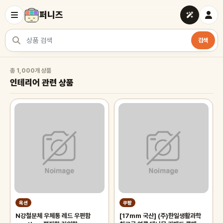
퍼니즈
검색
상품 검색
인테리어 관련 상품
총 1,000개 상품
인테리어 관련 상품
옥션
쿠팡
N강철분체 우체통 레드 우편함
[17mm 국산] (주)한일생활과학