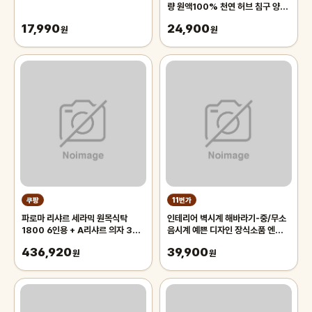
량 원액100% 천연 허브 침구 양모
볼 디퓨저 아로마 에센셜오일
17,990
24,900
원
원
쿠팡
11번가
파로마 리샤르 세라믹 원목식탁
인테리어 벽시계 해바라기-중/무소
1800 6인용 + A리샤르 의자 3p
음시계 예쁜 디자인 장식소품 엔틱
+ 벤치 세트 방문설치, 화이트상판
벽걸이 장식품 집들이 결혼 개업선물
436,920
39,900
+ 내추럴원목, 일반 3 + 벤치 1
원
원