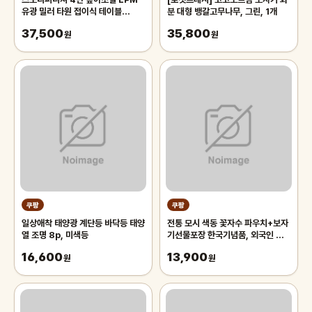
유광 밀러 타원 접이식 테이블
분 대형 뱅갈고무나무, 그린, 1개
720, 피치퍼즈
37,500
35,800
원
원
쿠팡
쿠팡
일상애착 태양광 계단등 바닥등 태양
전통 모시 색동 꽃자수 파우치+보자
열 조명 8p, 미색등
기선물포장 한국기념품, 외국인 선
물, 분홍
16,600
13,900
원
원