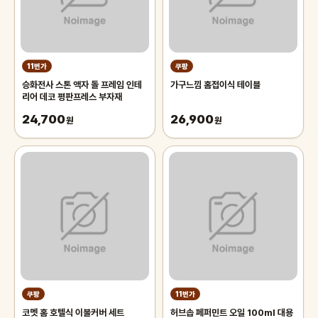
11번가
쿠팡
승화전사 스톤 액자 돌 프레임 인테
가구느낌 홈접이식 테이블
리어 데코 평판프레스 부자재
24,700
26,900
원
원
쿠팡
11번가
코멧 홈 호텔식 이불커버 세트
허브솝 페퍼민트 오일 100ml 대용