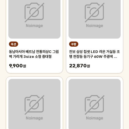
옥션
쿠팡
동남아시아 베트남 전통의상C 그림
진보 삼성 칩셋 LED 라온 거실등 조
벽 가리개 3size 소형 중대형
명 천장등 등기구 60W 주광색 플리
커프리 국내산, 화이트
9,900
22,870
원
원