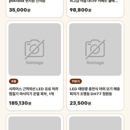
postbox 편지함 건의함
최고급 여름 대나무 카페트 쿨매트
왕골 돗자리 대자리 매트 러그, 거실
35,000
98,800
원
침대 장판 자리_두꺼운 폭신한 튼튼
원
한 시원한 냉감매트, 그린
쿠팡
11번가
시리어스 근적외선 LED 프로 허리
LED 태양광 충전식 야외 모기 해충
찜질기 마사지기 온열 복부, 1개
퇴치기 조명등 DH77 정원등
185,130
23,500
원
원