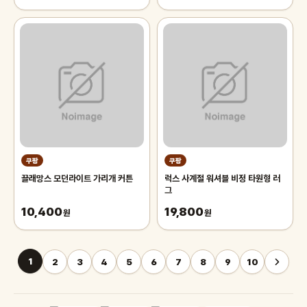
쿠팡
쿠팡
끌래망스 모던라이트 가리개 커튼
럭스 사계절 워셔블 비정 타원형 러
그
10,400
19,800
원
원
1
2
3
4
5
6
7
8
9
10