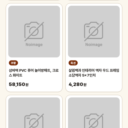
쿠팡
옥션
삼바텍 PVC 퓨어 놀이방매트, 크로
살림백과 인테리어 액자 우드 프레임
스 화이트
소담액자 5x7인치
58,150
4,280
원
원