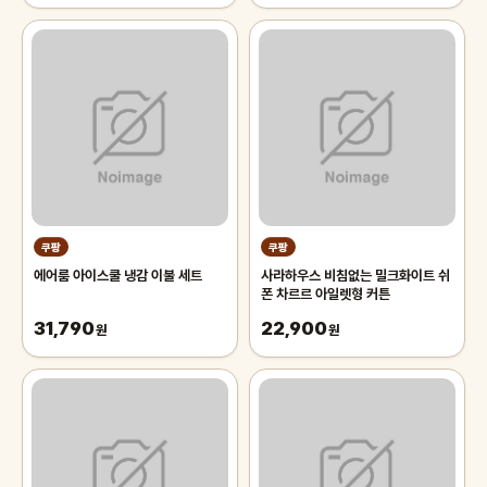
쿠팡
쿠팡
에어룸 아이스쿨 냉감 이불 세트
사라하우스 비침없는 밀크화이트 쉬
폰 차르르 아일렛형 커튼
31,790
22,900
원
원