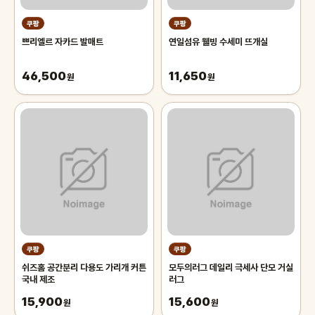
쿠팡
쿠팡
쁘리엘르 자카드 발매트
연일섬유 웰빙 수세미 뜨개실
46,500
11,650
원
원
쿠팡
쿠팡
쉬즈홈 공간분리 다용도 가리개 커튼
모두의러그 데일리 극세사 단모 거실
국내 제조
러그
15,900
15,600
원
원