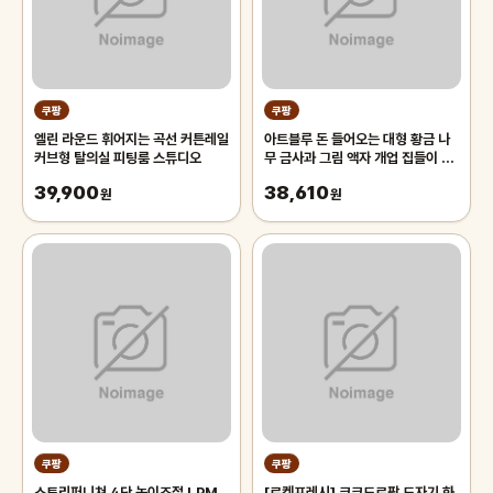
쿠팡
쿠팡
엘린 라운드 휘어지는 곡선 커튼레일
아트블루 돈 들어오는 대형 황금 나
커브형 탈의실 피팅룸 스튜디오
무 금사과 그림 액자 개업 집들이 선
물
39,900
38,610
원
원
쿠팡
쿠팡
스토리퍼니쳐 4단 높이조절 LPM
[로켓프레시] 코코도르팜 도자기 화