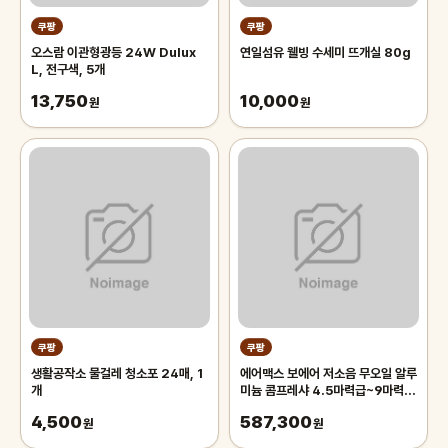
쿠팡
쿠팡
오스람 이관형광등 24W Dulux
연일섬유 웰빙 수세미 뜨개실 80g
L, 전구색, 5개
13,750
10,000
원
원
쿠팡
쿠팡
생활공작소 물걸레 청소포 24매, 1
에어맥스 보에어 저소음 무오일 알루
개
미늄 콤프레샤 4.5마력급~9마력
급, 1개
4,500
587,300
원
원