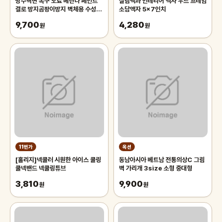
방수벽면 복구 도료 베란다 페인트
살림백과 인테리어 액자 우드 프레임
결로 방지곰팡이방지 벽체용 수성 화
소담액자 5x7인치
이트 페인트 600g
9,700
4,280
원
원
11번가
옥션
[홀리지]넥쿨러 시원한 아이스 쿨링
동남아시아 베트남 전통의상C 그림
쿨넥밴드 넥쿨링튜브
벽 가리개 3size 소형 중대형
3,810
9,900
원
원