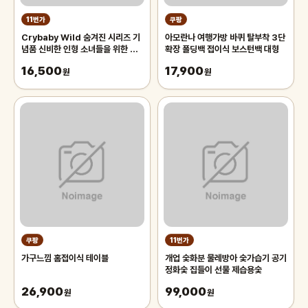
11번가
쿠팡
Crybaby Wild 숨겨진 시리즈 기
아모란나 여행가방 바퀴 탈부착 3단
념품 신비한 인형 소녀들을 위한 현
확장 폴딩백 접이식 보스턴백 대형
대적인 가방 펜던트 생일 깜짝 선물
16,500
17,900
원
원
쿠팡
11번가
가구느낌 홈접이식 테이블
개업 숯화분 물레방아 숯가습기 공기
정화숯 집들이 선물 제습용숯
26,900
99,000
원
원