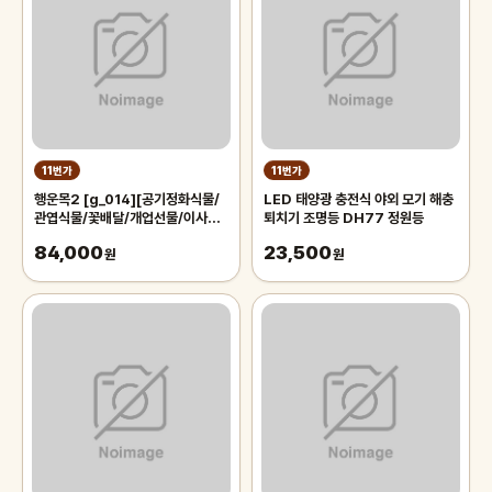
11번가
11번가
행운목2 [g_014][공기정화식물/
LED 태양광 충전식 야외 모기 해충
관엽식물/꽃배달/개업선물/이사화
퇴치기 조명등 DH77 정원등
분/개업화분/집들이]
84,000
23,500
원
원