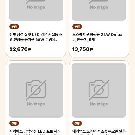
쿠팡
쿠팡
진보 삼성 칩셋 LED 라온 거실등 조
오스람 이관형광등 24W Dulux
명 천장등 등기구 60W 주광색 플리
L, 전구색, 5개
커프리 국내산, 화이트
22,870
13,750
원
원
쿠팡
쿠팡
시리어스 근적외선 LED 프로 허리
에어맥스 보에어 저소음 무오일 알루