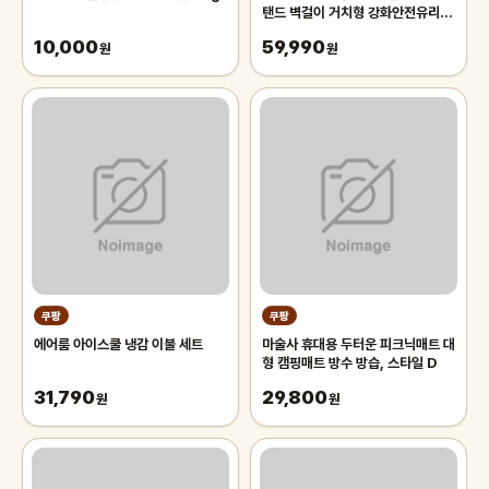
탠드 벽걸이 거치형 강화안전유리
440x1470, 블랙
10,000
59,990
원
원
쿠팡
쿠팡
에어룸 아이스쿨 냉감 이불 세트
마술사 휴대용 두터운 피크닉매트 대
형 캠핑매트 방수 방습, 스타일 D
31,790
29,800
원
원