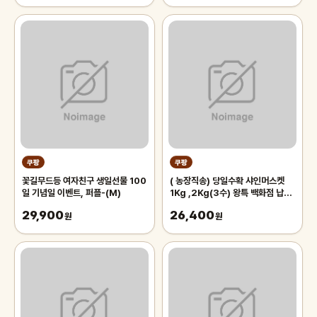
쿠팡
쿠팡
꽃길무드등 여자친구 생일선물 100
( 농장직송) 당일수확 샤인머스켓
일 기념일 이벤트, 퍼플-(M)
1Kg ,2Kg(3수) 왕특 백화점 납품
프리미엄 선물용 (GAP) 인증
29,900
26,400
원
원