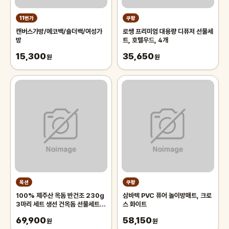
11번가
쿠팡
캔버스가방/에코백/숄더백/여성가
로쌩 프리미엄 대용량 디퓨저 선물세
방
트, 호텔우드, 4개
15,300
35,650
원
원
옥션
쿠팡
100% 제주산 옥돔 반건조 230g
삼바텍 PVC 퓨어 놀이방매트, 크로
3마리 세트 생선 건옥돔 선물세트
스 화이트
천일염 산지직송
69,900
58,150
원
원