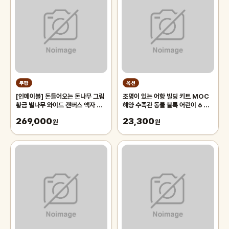
쿠팡
옥션
[인메이블] 돈들어오는 돈나무 그림
조명이 있는 어항 빌딩 키트 MOC
황금 별나무 와이드 캔버스 액자 거
해양 수족관 동물 블록 어린이 6 장
실 인테리어 풍수 인테리어, 골드 올
난감 벽돌 선물
269,000
23,300
림액자
원
원