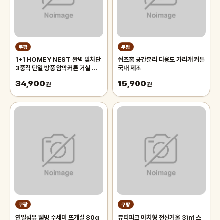
쿠팡
쿠팡
1+1 HOMEY NEST 완벽 빛차단
쉬즈홈 공간분리 다용도 가리개 커튼
3중직 단열 방풍 암막커튼 거실 커
국내 제조
텐 아일렛형
34,900
15,900
원
원
쿠팡
쿠팡
연일섬유 웰빙 수세미 뜨개실 80g
뷰티피크 아치형 전신거울 3in1 스