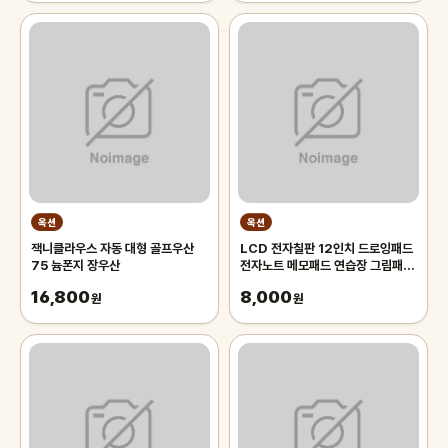
옥션
옥션
잭니클라우스 자동 대형 골프우산
LCD 전자칠판 12인치 드로잉패드
75 늄폰지 장우산
전자노트 메모패드 연습장 그림패
드/썼다 지웠다
16,800
8,000
원
원