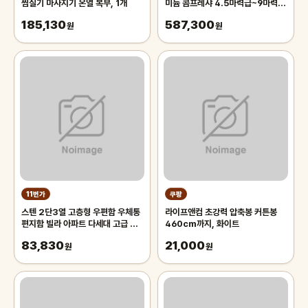
찜질기 마사지기 온열 복부, 1개
미늄 콤프레샤 4.5마력급~9마력
급, 1개
185,130
587,300
원
원
11번가
쿠팡
스텐 2단3열 고층형 우편함 우체통
라이프앤컴 초강력 압축봉 커튼봉
편지함 빌라 아파트 다세대 고급 스
460cm까지, 화이트
테인레스
83,830
21,000
원
원