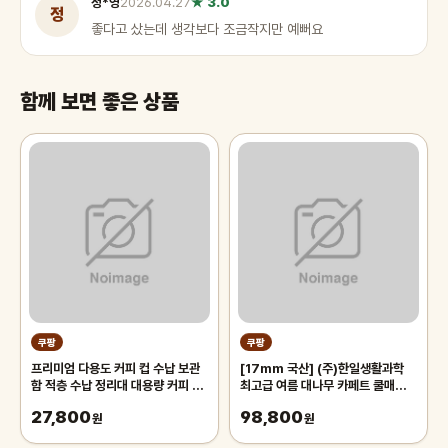
정*영
2026.04.27
★ 3.0
정
좋다고 샀는데 생각보다 조금작지만 예뻐요
함께 보면 좋은 상품
쿠팡
쿠팡
프리미엄 다용도 커피 컵 수납 보관
[17mm 국산] (주)한일생활과학
함 적층 수납 정리대 대용량 커피 트
최고급 여름 대나무 카페트 쿨매트
레이 보관함, 1개, 화이트
왕골 돗자리 대자리 매트 러그, 거실
27,800
98,800
원
침대 장판 자리_두꺼운 폭신한 튼튼
원
한 시원한 냉감매트, 그린