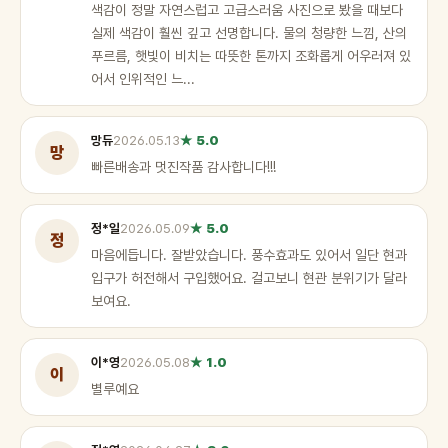
색감이 정말 자연스럽고 고급스러움 사진으로 봤을 때보다
실제 색감이 훨씬 깊고 선명합니다. 물의 청량한 느낌, 산의
푸르름, 햇빛이 비치는 따뜻한 톤까지 조화롭게 어우러져 있
어서 인위적인 느...
망듀
2026.05.13
★ 5.0
망
빠른배송과 멋진작품 감사합니다!!!
정*일
2026.05.09
★ 5.0
정
마음에듭니다. 잘받았습니다. 풍수효과도 있어서 일단 현과
입구가 허전해서 구입했어요. 걸고보니 현관 분위기가 달라
보여요.
이*영
2026.05.08
★ 1.0
이
별루예요