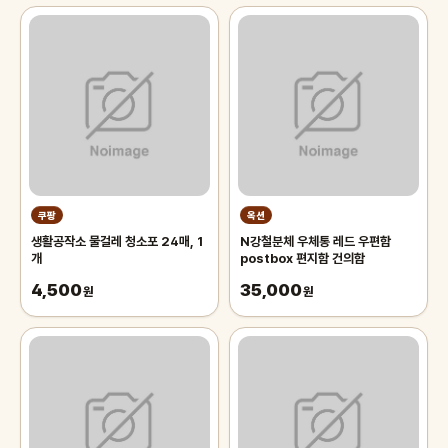
쿠팡
옥션
생활공작소 물걸레 청소포 24매, 1
N강철분체 우체통 레드 우편함
개
postbox 편지함 건의함
4,500
35,000
원
원