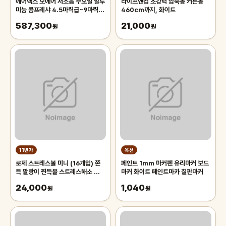
에어맥스 보에어 저소음 무오일 알루
라이프앤컴 초강력 압축봉 커튼봉
미늄 콤프레샤 4.5마력급~9마력
460cm까지, 화이트
급, 1개
587,300
21,000
원
원
11번가
옥션
로제 스트레스볼 미니 (16개입) 쫀
페인트 1mm 마커펜 유리마커 보드
득 말랑이 찐득볼 스트레스해소 왓츠
마커 화이트 페인트마카 칠판마커
인마이백 모찌 스퀴시 주물럭 키덜트
24,000
1,040
장난감 촉감놀이
원
원