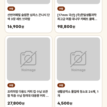
쿠팡
쿠팡
선빈어패럴 슬림한 심리스 끈나시 단
[17mm 국산] (주)한일생활과학
색 3장 세트 브라탑
최고급 여름 대나무 카페트 쿨매트
왕골 돗자리 대자리 매트 러그, 거실
16,900
98,800
원
침대 장판 자리_두꺼운 폭신한 튼튼
원
한 시원한 냉감매트, 그린
쿠팡
쿠팡
프리미엄 다용도 커피 컵 수납 보관
생활공작소 물걸레 청소포 24매, 1
함 적층 수납 정리대 대용량 커피 트
개
레이 보관함, 1개, 화이트
27,800
4,500
원
원