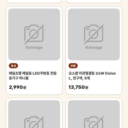
옥션
쿠팡
레일조명 레일등 LED주방등 전등
오스람 이관형광등 24W Dulux
등기구 미니봉
L, 전구색, 5개
2,990
13,750
원
원