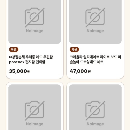
옥션
옥션
N강철분체 우체통 레드 우편함
크레욜라 얼티메이트 라이트 보드 미
postbox 편지함 건의함
술놀이 드로잉패드 세트
35,000
47,000
원
원