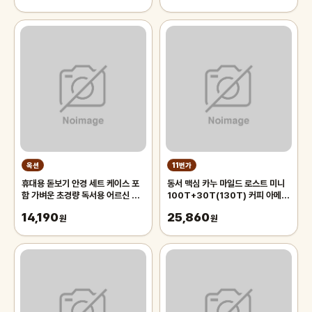
옥션
11번가
휴대용 돋보기 안경 세트 케이스 포
동서 맥심 카누 마일드 로스트 미니
함 가벼운 초경량 독서용 어르신 노
100T+30T(130T) 커피 아메리
인 노안 50대 확대경 60대 70대
카노
14,190
25,860
남성
원
원