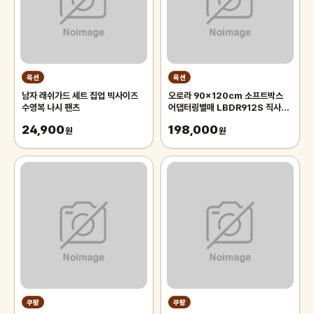
옥션
옥션
남자 래쉬가드 세트 집업 빅사이즈
오로라 90x120cm 소프트박스
수영복 나시 팬츠
어댑터링별매 LBDR912S 직사각
모양의 벨크로부착형 박스 Aurora
24,900
198,000
원
오로라 90x120
원
쿠팡
쿠팡