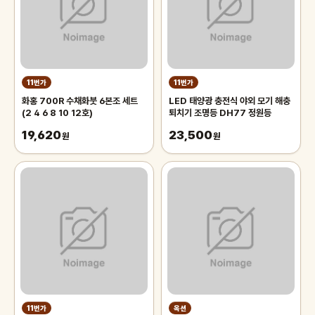
11번가
11번가
화홍 700R 수채화붓 6본조 세트
LED 태양광 충전식 야외 모기 해충
(2 4 6 8 10 12호)
퇴치기 조명등 DH77 정원등
19,620
23,500
원
원
11번가
옥션