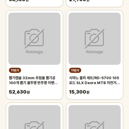
원
트
원
11번가
11번가
뽑기캡슐 32mm 추첨볼 뽑기공
시마노 풀리 세트/RD-5700 105
100개 뽑기 불투명 반투명 이벤트
로드 SLX Deore MTB 자전거
용품 뽑기통
뒷변속기 부품/RD-5800 RD-
52,630
15,300
원
M7000 호환 Y5XH98120
원