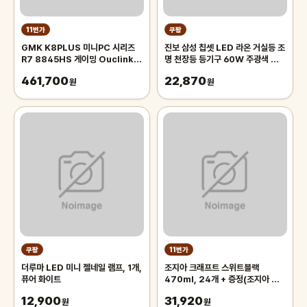
11번가
쿠팡
GMK K8PLUS 미니PC 시리즈
진보 삼성 칩셋 LED 라온 거실등 조
R7 8845HS 게이밍 Ouclink
명 천장등 등기구 60W 주광색 플리
70W 고성능 미니PC 관부가세포
커프리 국내산, 화이트
461,700
22,870
함
원
원
쿠팡
11번가
더루마 LED 미니 젤네일 램프, 1개,
조지아 크래프트 스위트블랙
퓨어 화이트
470ml, 24개 + 증정(조지아 미
니백팩 키링, 주문시 100%증정)
12,900
31,920
원
원