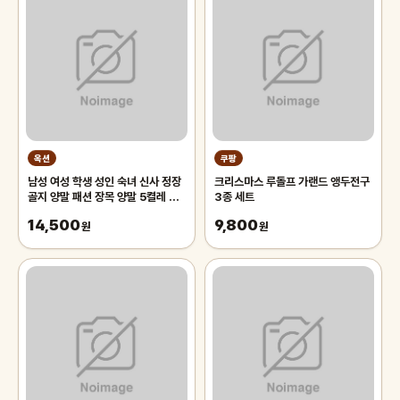
옥션
쿠팡
남성 여성 학생 성인 숙녀 신사 정장
크리스마스 루돌프 가랜드 앵두전구
골지 양말 패션 장목 양말 5켤레 세
3종 세트
트
14,500
9,800
원
원