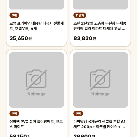
쿠팡
11번가
로쌩 프리미엄 대용량 디퓨저 선물세
스텐 2단3열 고층형 우편함 우체통
트, 호텔우드, 4개
편지함 빌라 아파트 다세대 고급 스
테인레스
35,650
83,830
원
원
쿠팡
쿠팡
삼바텍 PVC 퓨어 놀이방매트, 크로
다싸닷컴 국제규격 색깔칩 혼합 A1
스 화이트
세트 200p + 아크릴 케이스 + 트
럼프 카드 2p 세트, 혼합색상, 1세
58,150
29,900