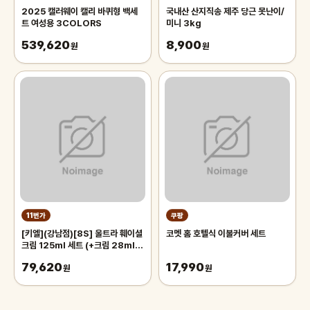
2025 캘러웨이 캘리 바퀴형 백세
국내산 산지직송 제주 당근 못난이/
트 여성용 3COLORS
미니 3kg
539,620
8,900
원
원
11번가
쿠팡
[키엘](강남점)[8S] 울트라 훼이셜
코멧 홈 호텔식 이불커버 세트
크림 125ml 세트 (+크림 28ml
정품 + 클렌저 60ml)
79,620
17,990
원
원