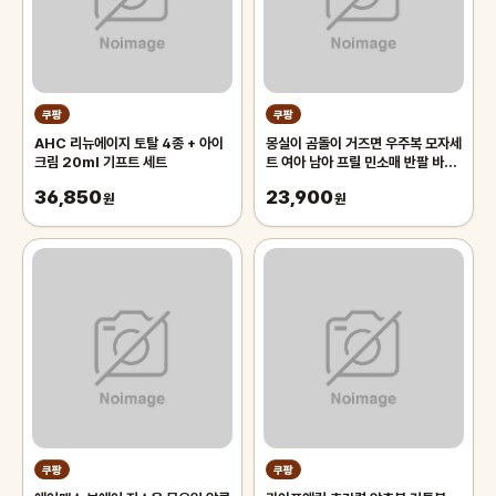
쿠팡
쿠팡
AHC 리뉴에이지 토탈 4종 + 아이
몽실이 곰돌이 거즈면 우주복 모자세
크림 20ml 기프트 세트
트 여아 남아 프릴 민소매 반팔 바디
슈트 벙거지 세트 아기 여름 외출복
36,850
23,900
원
원
쿠팡
쿠팡