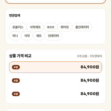
연관검색
포블리스
식탁세트
800
화이트
홈인테리어
미니
식탁
세트
인테리어
상품 가격 비교
3개 상품 · 1개 판매처
84,900원
쿠팡
84,900원
쿠팡
84,900원
쿠팡