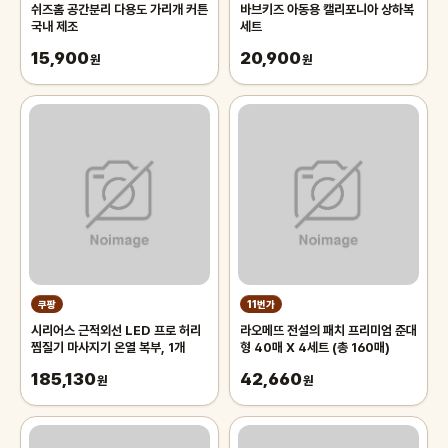
쉬즈홈 공간분리 다용도 가리개 커튼
바브키즈 아동용 캘리포니아 상하복
국내 제조
세트
15,900
20,900
원
원
쿠팡
11번가
시리어스 근적외선 LED 프로 허리
라오메뜨 전설의 패치 프리미엄 준대
찜질기 마사지기 온열 복부, 1개
형 40매 X 4세트 (총 160매)
185,130
42,660
원
원