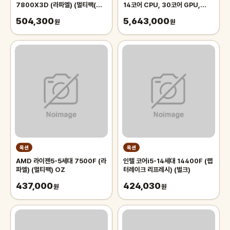
7800X3D (라파엘) (멀티팩(정
14코어 CPU, 30코어 GPU,
품))
96GB RAM, 1TB SSD, 실버
504,300
5,643,000
원
원
옥션
옥션
AMD 라이젠5-5세대 7500F (라
인텔 코어i5-14세대 14400F (랩
파엘) (멀티팩) OZ
터레이크 리프레시) (벌크)
437,000
424,030
원
원