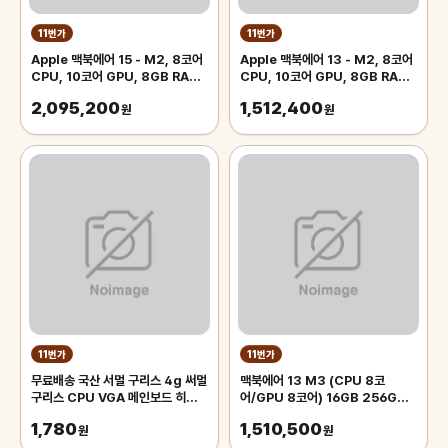
11번가
11번가
Apple 맥북에어 15 - M2, 8코어
Apple 맥북에어 13 - M2, 8코어
CPU, 10코어 GPU, 8GB RAM,
CPU, 10코어 GPU, 8GB RAM,
512GB SSD, 실버
512GB SSD, 스타라이트
2,095,200
1,512,400
원
원
11번가
11번가
무료배송 국산 서멀 구리스 4g 써멀
맥북에어 13 M3 (CPU 8코
구리스 CPU VGA 메인보드 히트싱
어/GPU 8코어) 16GB 256GB
크 heat sink 반도체 칩 써멀 컴파
실버 MC8H4KH/A
1,780
1,510,500
운드 방열 열전도 그리스 소중한 부
원
원