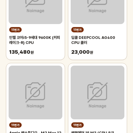
11번가
11번가
인텔 코어i5-9세대 9600K (커피
딥쿨 DEEPCOOL AG400
레이크-R) CPU
CPU 쿨러
135,480
23,000
원
원
11번가
11번가
Apple 맥스튜디오 - M2 Max 12
맥북에어 15 M3 (CPU 8코