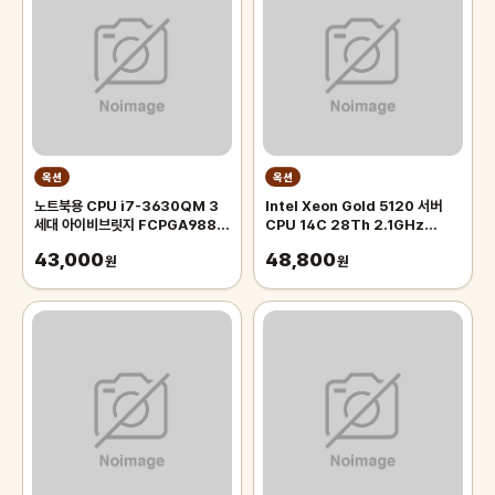
옥션
옥션
노트북용 CPU i7-3630QM 3
Intel Xeon Gold 5120 서버
세대 아이비브릿지 FCPGA988
CPU 14C 28Th 2.1GHz
중고
SR3GD 제온 스케일러블 골드 스
43,000
48,800
원
카이레이크 Skylake
원