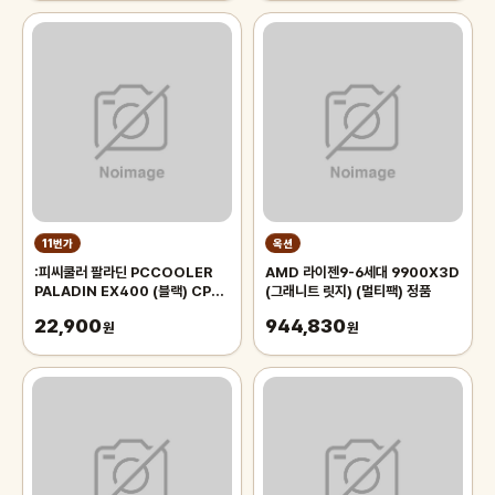
11번가
옥션
:피씨쿨러 팔라딘 PCCOOLER
AMD 라이젠9-6세대 9900X3D
PALADIN EX400 (블랙) CPU
(그래니트 릿지) (멀티팩) 정품
쿨러
22,900
944,830
원
원