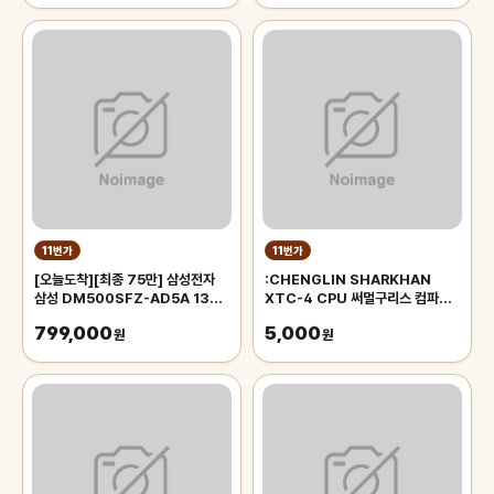
품에 믿을 수 있는 국산 제품을 사용
하세요 Made In Korea
11번가
11번가
[오늘도착][최종 75만] 삼성전자
:CHENGLIN SHARKHAN
삼성 DM500SFZ-AD5A 13세
XTC-4 CPU 써멀구리스 컴파운
대 CPU-i5 데스크탑 업무용 사무
드
799,000
5,000
용 컴퓨터
원
원