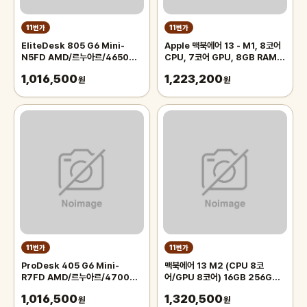
11번가
11번가
EliteDesk 805 G6 Mini-
Apple 맥북에어 13 - M1, 8코어
N5FD AMD/르누아르/4650G
CPU, 7코어 GPU, 8GB RAM,
CPU/16G Memory/NVMe
256GB SSD, 스페이스그레이, 영
1,016,500
1,223,200
512G SSD/FreeDOS
원
문키
원
11번가
11번가
ProDesk 405 G6 Mini-
맥북에어 13 M2 (CPU 8코
R7FD AMD/르누아르/4700GE
어/GPU 8코어) 16GB 256GB
CPU/4G Memory/NVMe
미드나이트 MC7X4KH/A
1,016,500
1,320,500
256G SSD/FreeDOS
원
원