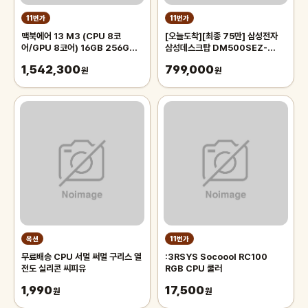
11번가
11번가
맥북에어 13 M3 (CPU 8코
[오늘도착][최종 75만] 삼성전자
어/GPU 8코어) 16GB 256GB
삼성데스크탑 DM500SEZ-
스페이스 그레이 MC8G4KH/A
AD5A 12세대 CPU-i5 업무용 사
1,542,300
799,000
원
무용 컴퓨터
원
옥션
11번가
무료배송 CPU 서멀 써멀 구리스 열
:3RSYS Socoool RC100
전도 실리콘 씨피유
RGB CPU 쿨러
1,990
17,500
원
원