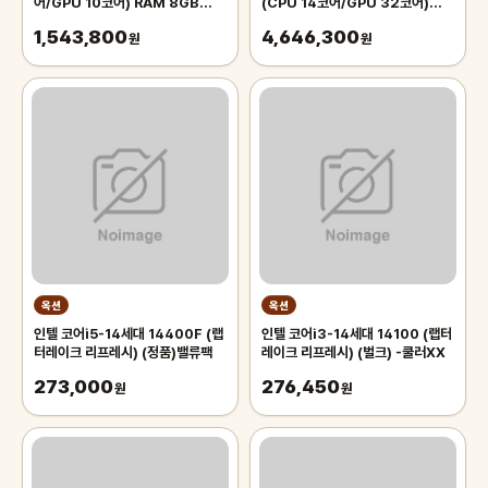
어/GPU 10코어) RAM 8GB
(CPU 14코어/GPU 32코어)
SSD 512GB 스타라이트
36GB 1TB 실버 MX2G3KH/A
1,543,800
4,646,300
MRXU3KH/A
원
원
옥션
옥션
인텔 코어i5-14세대 14400F (랩
인텔 코어i3-14세대 14100 (랩터
터레이크 리프레시) (정품)밸류팩
레이크 리프레시) (벌크) -쿨러XX
273,000
276,450
원
원