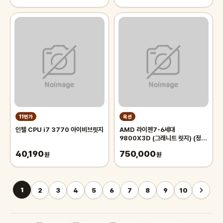
11번가
옥션
인텔 CPU i7 3770 아이비브릿지
AMD 라이젠7-6세대
9800X3D (그래니트 릿지) (정
품) 대원
40,190
750,000
원
원
1
2
3
4
5
6
7
8
9
10