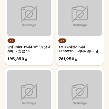
옥션
옥션
인텔 코어i3-12세대 12100 (엘더
AMD 라이젠7-6세대
레이크) (정품) 1S
9800X3D (그래니트 릿지) (멀티
팩(정품)) 1S
195,350
761,950
원
원