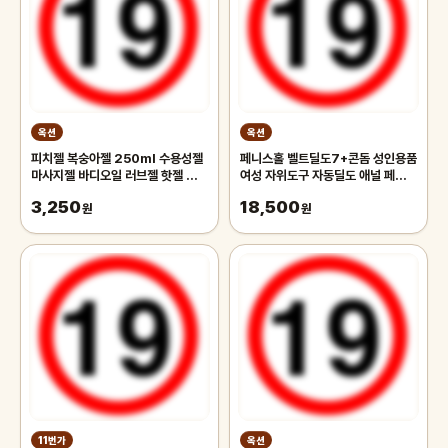
옥션
옥션
피치젤 복숭아젤 250ml 수용성젤
페니스홀 벨트딜도7+콘돔 성인용품
마사지젤 바디오일 러브젤 핫젤 성인
여성 자위도구 자동딜도 애널 페어리
용품 흥분젤 윤활젤 콘돔 칙칙이 발
흡입 진동기 먹쇠 흡착바이브 레즈
3,250
18,500
기
원
원
11번가
옥션