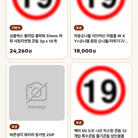
11번가
옥션
심플렉스 롱타임 롱파워 51mm 마
자동오나홀 러브머신 리필홀 W X
취 사정지연형 콘돔 3p x 10개
Y+모나젤 증정 오나홀/자위기구/성
인용품/핸드잡/컵자위/딸기구
24,260
18,000
원
원
옥션
옥션
케어 50 도트 나선 지스팟 콘돔 12
바른생각 워터리 핑거핏 20P
개입 특수콘돔 돌기콘돔 성인용품