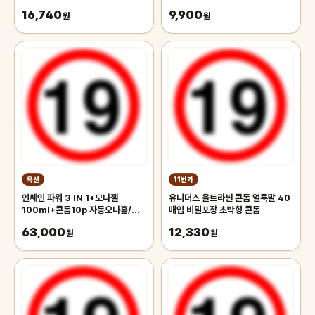
인용품
돔/칙칙이/파워링/콕링/자극진동기
16,740
9,900
원
원
옥션
11번가
인쎄인 파워 3 IN 1+모나젤
유니더스 울트라씬 콘돔 얼룩말 40
100ml+콘돔10p 자동오나홀/핸
매입 비밀포장 초박형 콘돔
드잡/자위기구/성인용품/러브머신/
63,000
12,330
딸기구/러브젤
원
원