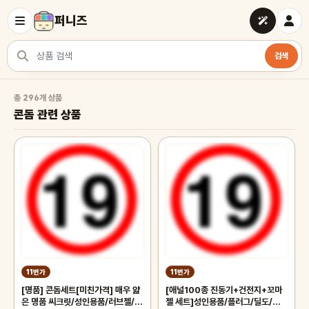
퍼니즈
검색
상품 검색
콘돔 관련 상품
총 296개 상품
콘돔 관련 상품
11번가
11번가
[명품] 콘돔세트[미친가격] 매우 얇
[애널100종 진동기+건전지+꼬마
은 명품 씨크릿/성인용품/러브젤/성
젤 세트]성인용품/플러그/딜도/콘