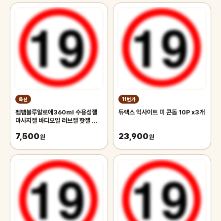
옥션
11번가
펨펨블루알로에360ml 수용성젤
듀렉스 익사이트 미 콘돔 10P x3개
마사지젤 바디오일 러브젤 핫젤 성인
용품 흥분젤윤활젤 콘돔 칙칙이발기
7,500
23,900
크림
원
원