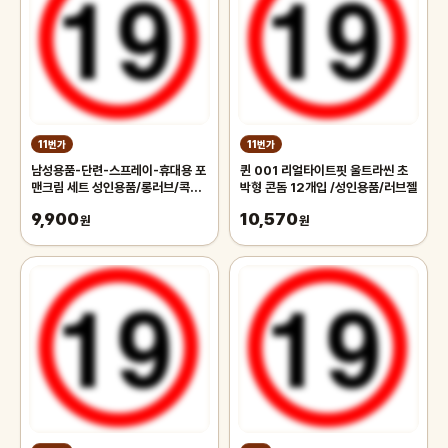
11번가
11번가
남성용품-단련-스프레이-휴대용 포
퀸 001 리얼타이트핏 울트라씬 초
맨크림 세트 성인용품/롱러브/콕링/
박형 콘돔 12개입 /성인용품/러브젤
콘돔/파워링/진동기/칙칙이
9,900
10,570
원
원