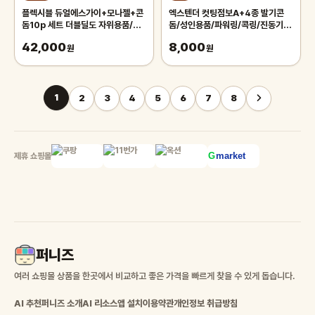
플렉시블 듀얼에스가이+모나젤+콘
엑스텐더 컷팅점보A+4종 발기콘
돔10p 세트 더블딜도 자위용품/여
돔/성인용품/파워링/콕링/진동기/
자기구/성인용품/진동기/여성딜도/
확장형콘돔
42,000
8,000
먹쇠/콘돔/섹스/페어리/페니스
원
원
1
2
3
4
5
6
7
8
제휴 쇼핑몰
퍼니즈
여러 쇼핑몰 상품을 한곳에서 비교하고 좋은 가격을 빠르게 찾을 수 있게 돕습니다.
AI 추천
퍼니즈 소개
AI 리소스
앱 설치
이용약관
개인정보 취급방침