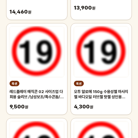
13,900
원
14,460
원
옥션
옥션
레드플레이 매직콘 02 사이즈업 다
오투 알로에 150g 수용성젤 마사지
회용 슬리브 /남성보조/특수콘돔/발
젤 바디오일 러브젤 핫젤 성인용품
기/사정/음경/남근 + 홍콩가는티켓
흥분젤 윤활젤 콘돔 칙칙이 발기크림
9,500
4,300
2p
원
원