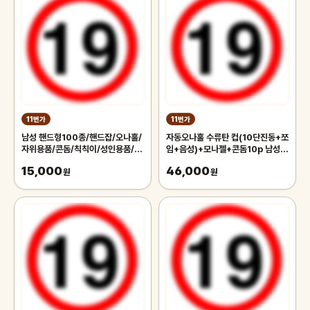
11번가
11번가
남성 핸드형100종/핸드잡/오나홀/
자동오나홀 수류탄 컵(10단진동+쪼
자위용품/콘돔/칙칙이/성인용품/남
임+음성)+모나젤+콘돔10p 남성용
성자위/대딸/명기의증명/기녀명기/
품/성인용품/오나홀/자위기구/콘
15,000
46,000
육덕명기/극상의문
원
돔/핸드잡/딸기구
원