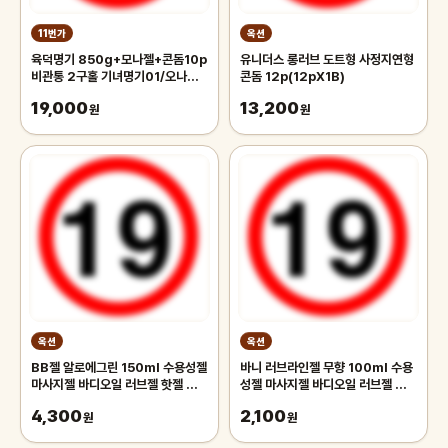
11번가
옥션
육덕명기 850g+모나젤+콘돔10p
유니더스 롱러브 도트형 사정지연형
비관통 2구홀 기녀명기01/오나홀/
콘돔 12p(12pX1B)
성인용품/딸기구/핸드잡/자위기구
19,000
13,200
원
원
옥션
옥션
BB젤 알로에그린 150ml 수용성젤
바니 러브라인젤 무향 100ml 수용
마사지젤 바디오일 러브젤 핫젤 성인
성젤 마사지젤 바디오일 러브젤 핫젤
용품 흥분젤 윤활젤 콘돔 칙칙이 발
성인용품 흥분젤 윤활젤 콘돔칙칙이
4,300
2,100
기
원
원