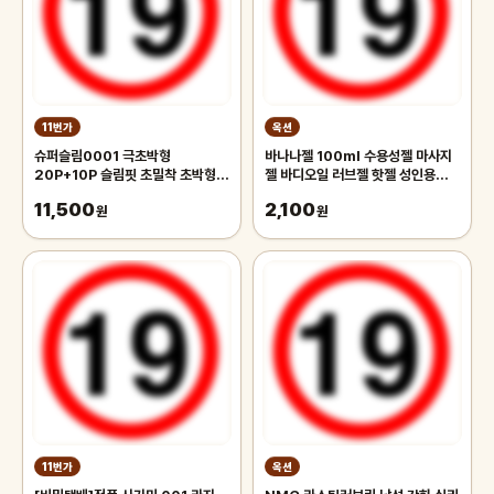
11번가
옥션
슈퍼슬림0001 극초박형
바나나젤 100ml 수용성젤 마사지
20P+10P 슬림핏 초밀착 초박형
젤 바디오일 러브젤 핫젤 성인용품
콘돔 콤돔
흥분젤 윤활젤 콘돔 칙칙이 발기크림
11,500
2,100
원
원
11번가
옥션