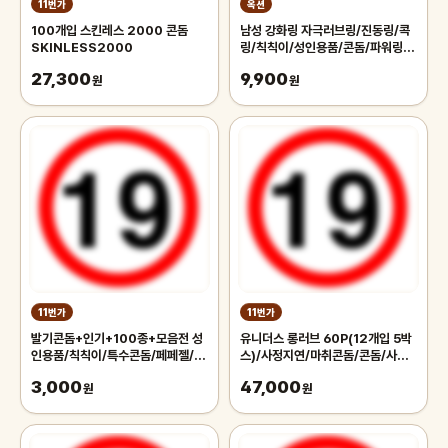
11번가
옥션
100개입 스킨레스 2000 콘돔
남성 강화링 자극러브링/진동링/콕
SKINLESS2000
링/칙칙이/성인용품/콘돔/파워링/
진동기
27,300
9,900
원
원
11번가
11번가
발기콘돔+인기+100종+모음전 성
유니더스 롱러브 60P(12개입 5박
인용품/칙칙이/특수콘돔/페페젤/진
스)/사정지연/마취콘돔/콘돔/사가
동기/러브젤/딜도/파워링
미/듀렉스/바른생각
3,000
47,000
원
원