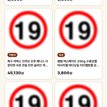
11번가
옥션
특수 라텍스 브리프 조루 페니스 사
펨펨 엑스메이트 250g 수용성젤
정지연 속옷 콘돔 안전 슬리브 섹시
마사지젤 바디오일 러브젤핫젤 성인
한 팬티 고무 심리스 LPM155 남성
용품 흥분젤 윤활젤콘돔 칙칙이발기
45,130
3,800
용 원피스
원
크림
원