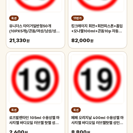
옥션
11번가
유니더스 타이거일반형50개
킹크레이지 회전+회전피스톤+흡입
(10PX5개)/콘돔/여성/남성/성인/
+모나젤100ml+콘돔10p 자동오
안전/사랑/위생/용품 합리적인가격
나홀/핸드잡/자위기구/성인용품/러
21,330
82,000
원
브머신
원
옥션
옥션
로즈발렌타인 105ml 수용성젤 마
페페 오리지날 400ml 수용성젤 마
사지젤 바디오일 러브젤 핫젤 성인용
사지젤 바디오일 러브젤핫젤 성인용
품 흥분젤 윤활젤콘돔 칙칙이 발기크
품 흥분젤 윤활젤콘돔 칙칙이 발기크
2,600
8,800
림
원
림
원