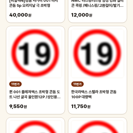
[비밀택배]정품 사가미 001 라지
NMC 라스팅러브링 남성 강화 실리
콘돔 5p 오리지날 극 초박형
콘 콕링 /페니스링/고환걸이/발기/
정력/사정/긴밤/뜨밤/남근/오르가
40,000
12,000
원
즘/질
원
11번가
11번가
퀸 001 플레져맥스 초박형 콘돔 도
한국라텍스 스텔라 초박형 콘돔
트 나선 굴곡 올인원12P /성인용품/
100P 대량팩
러브젤
9,550
11,750
원
원