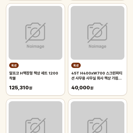
옥션
옥션
알프코 H책장형 책상 세트 1200
45T H400xW700 스크린파티
착불
션 사무용 사무실 회사 책상 가림막
칸막이 (취소 불가상품)
125,310
40,000
원
원