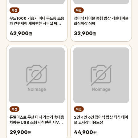
옥션
옥션
무드1000 가습기 미니 무드등 초음
접이식 테이블 중형 밥상 거실테이블
파 간편세척 세척편한 사무실 탁상
좌식책상 식탁
책상 탁상용 책상용
42,900
32,900
원
원
옥션
옥션
듀얼미스트 무선 미니 가습기 휴대용
2인 4인 6인 접이식 밥상 좌식 테이
차량용 USB 소형 세척편한 사무실
블 교자상 다용도상
탁상 책상 탁상용 책상용
29,900
44,900
원
원