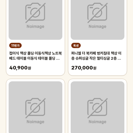
11번가
옥션
접이식 책상 폴딩 이동식책상 노트북
퍼니엘 더 북카페 벙커침대 책상 이
베드 테이블 이동식 테이블 폴딩 데
층 슈퍼싱글 작은 멀티싱글 2층 성
스크
인 학생 여아 어린이 금액대별 사은
40,900
270,000
원
품
원