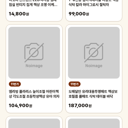
침실 빈티지 집게 책상 조명 이케아
식탁 칼라 하이그로시 절탁자
무드등 북라이트 무드등 램프 탁상
14,800
99,000
원
원
11번가
11번가
엠리빙 폴라리스 높이조절 어린이책
도매달인 유리대용투명매트 책상보
상 각도조절 초등학생책상 유아 의자
호필름 롤매트 식탁 테이블 바닥
104,900
187,000
원
원