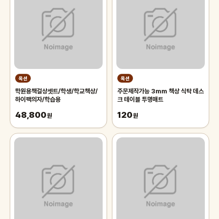
옥션
옥션
학원용책걸상셋트/학생/학교책상/
주문제작가능 3mm 책상 식탁 데스
하이팩의자/학습용
크 테이블 투명매트
48,800
120
원
원