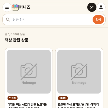
퍼니즈
검색
상품 검색
책상 관련 상품
총 1,000개 상품
책상 관련 상품
11번가
11번가
디딤판 책상 싱크대 발판 보조계단
초간단 책상 모기장/공부방 야외 테