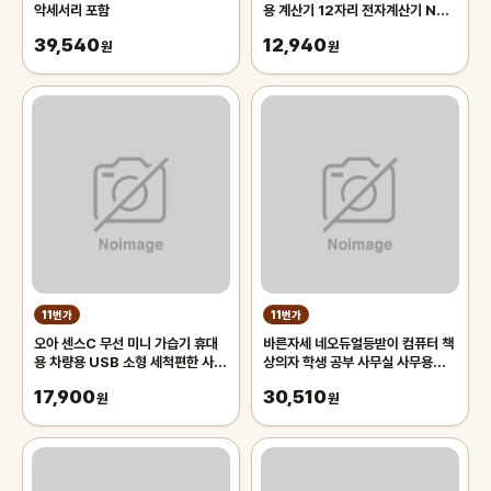
악세서리 포함
용 계산기 12자리 전자계산기 NR-
809
39,540
12,940
원
원
11번가
11번가
오아 센스C 무선 미니 가습기 휴대
바른자세 네오듀얼등받이 컴퓨터 책
용 차량용 USB 소형 세척편한 사무
상의자 학생 공부 사무실 사무용의자
실 탁상 책상 탁상용 책상용
메쉬 패브릭
17,900
30,510
원
원