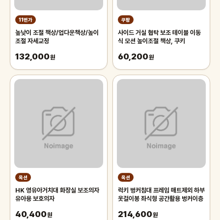
11번가
쿠팡
높낮이 조절 책상/업다운책상/높이
사이드 거실 협탁 보조 테이블 이동
조절 자세교정
식 모션 높이조절 책상, 쿠키
132,000
60,200
원
원
옥션
옥션
HK 영유아거치대 화장실 보조의자
럭키 벙커침대 프레임 매트제외 하부
유아용 보호의자
옷걸이봉 좌식형 공간활용 벙커이층
40,400
214,600
원
원