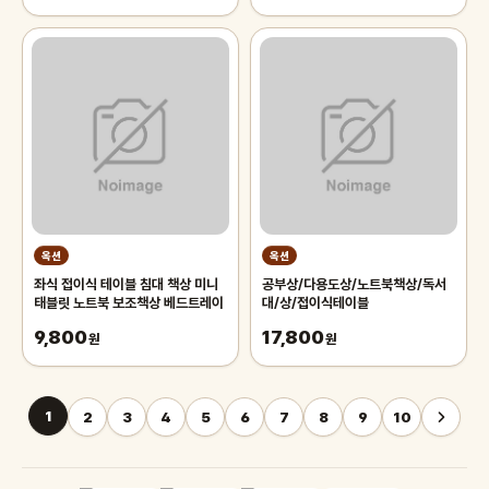
옥션
옥션
좌식 접이식 테이블 침대 책상 미니
공부상/다용도상/노트북책상/독서
태블릿 노트북 보조책상 베드트레이
대/상/접이식테이블
9,800
17,800
원
원
1
2
3
4
5
6
7
8
9
10