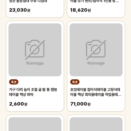
낮은 발받침대 수유 디딤대
이블 모기 텐트/접이식 1인용 방충
망/휴대용 캠핑 여행용 해충 차단
23,030
18,620
원
원
옥션
옥션
가구 다리 높이 조절 골 발 통 캠핑
포밍테이블 접이식테이블 고정식테
테이블 책상 좌탁
이블 책상 회의용테이블 작업용테이
블 1200L 1500L 1800L
2,600
71,000
원
원