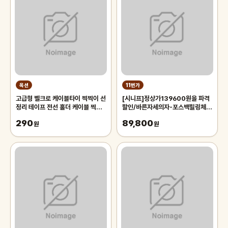
옥션
11번가
고급형 벨크로 케이블타이 찍찍이 선
[시니프]정상가139600원을 파격
정리 테이프 전선 홀더 케이블 찍찍
할인/바른자세의자-포스백힐링체
이 고정 충전기 책상 스트랩 랜선
어/학생의자/책상/컴퓨터책상/의자
290
89,800
원
원