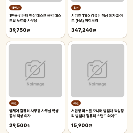
11번가
옥션
1인용 컴퓨터 책상 데스크 음악 데스
시디즈 T50 컴퓨터 책상 의자 화이
크탑 노트북 사무용
트 (HA) 아이보리
39,750
347,240
원
원
옥션
옥션
햄체어 컴퓨터 사무용 사무실 학생
서랍형 파스텔 모니터 받침대 책상정
공부 책상 의자
리 받침대 컴퓨터 스탠드 와이드 선
반
29,500
15,900
원
원