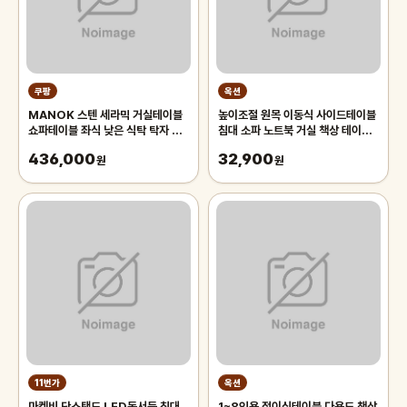
쿠팡
옥션
MANOK 스텐 세라믹 거실테이블
높이조절 원목 이동식 사이드테이블
쇼파테이블 좌식 낮은 식탁 탁자 홈
침대 소파 노트북 거실 책상 테이블
인테리어 책상 교자상, White
ONA-604
436,000
32,900
Marbling
원
원
11번가
옥션
마켓비 단스탠드 LED독서등 침대
1~8인용 접이식테이블 다용도 책상