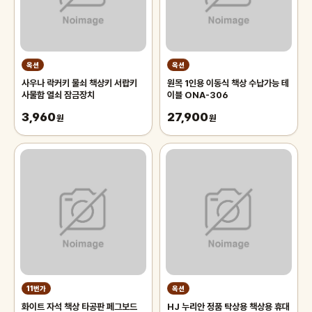
옥션
옥션
사우나 락커키 물쇠 책상키 서랍키
원목 1인용 이동식 책상 수납가능 테
사물함 열쇠 잠금장치
이블 ONA-306
3,960
27,900
원
원
11번가
옥션
화이트 자석 책상 타공판 페그보드
HJ 누리안 정품 탁상용 책상용 휴대